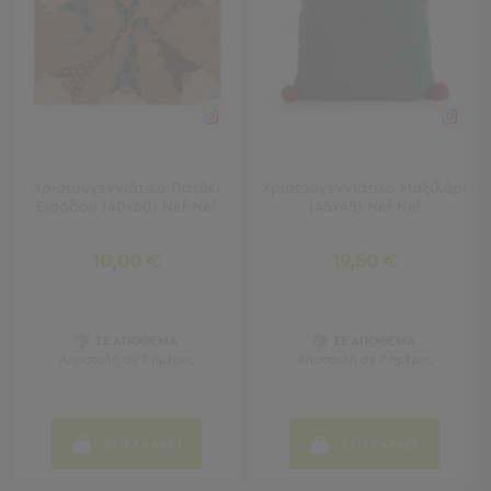
-
Χωλ
Έπιπλα
Εισόδου
Παπουτσοθήκες
Καλόγεροι
Ρούχων
Μπουφέδες
Χριστουγεννιάτικο Πατάκι
Χριστουγεννιάτικο Μαξιλάρι
-
Εισόδου (40x60) Nef-Nef
(45x45) Nef-Nef
Κονσόλες
10,00 €
19,50 €
Σαλόνι
Σαλόνι
Προβολή
ΣΕ ΑΠΟΘΕΜΑ
ΣΕ ΑΠΟΘΕΜΑ
Όλων
Αποστολή σε 7 ημέρες
Αποστολή σε 7 ημέρες
Έπιπλα
Τηλεόρασης
Τραπεζάκια
ΣΤΟ ΚΑΛΑΘΙ
ΣΤΟ ΚΑΛΑΘΙ
Σαλονιού
Πουφ