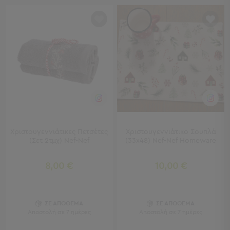
Πολυθρόνες
Ταμπουρέ
Σκαμπό
Παραβάν
Συρταριέρες
-
Ντουλάπια
Κονσολες
-
Μπουφέδες
Βιβλιοθήκες
-
Χριστουγεννιάτικες Πετσέτες
Χριστουγεννιάτικο Σουπλά
Ραφιέρες
(Σετ 2τμχ) Nef-Nef
(33x48) Nef-Nef Homeware
Σύνθετα
Σαλονιού
8,00 €
10,00 €
Γραφείο
Γραφείο
ΣΕ ΑΠΟΘΕΜΑ
ΣΕ ΑΠΟΘΕΜΑ
Προβολή
Αποστολή σε 7 ημέρες
Αποστολή σε 7 ημέρες
Όλων