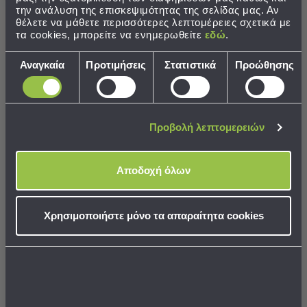
Εκμάθησης
την ανάλυση της επισκεψιμότητας της σελίδας μας. Αν
Κρεβάτια
θέλετε να μάθετε περισσότερες λεπτομέρειες σχετικά με
Ντουλάπες
τα cookies, μπορείτε να ενημερωθείτε
εδώ
.
Τραπεζάκια
Επιλογή
Γραφεία
Αναγκαία
Προτιμήσεις
Στατιστικά
Προώθησης
συγκατάθεσης
Καρέκλες
-
Χριστουγεννιάτικο Πατάκι
Αρωματικό Χώρου 150ml Με
Σκαμπό
Μπάνιου (70x140) Nef-Nef
Στικς Nef-Nef Homeware
Πολυθρόνες
Προβολή λεπτομερειών
-
31,00 €
18,00 €
Πουφ
Βιβλιοθήκες
Αποδοχή όλων
Ράφια
-
ΣΕ ΑΠΟΘΕΜΑ
ΣΕ ΑΠΟΘΕΜΑ
Αποστολή σε 7 ημέρες
Αποστολή σε 7 ημέρες
Ραφιέρες
Χρησιμοποιήστε μόνο τα απαραίτητα cookies
Καθρέφτες
Κρεμάστρες
Στρώματα
ΣΤΟ ΚΑΛΑΘΙ
ΣΤΟ ΚΑΛΑΘΙ
Αλλαξιέρας
Σεντόνια