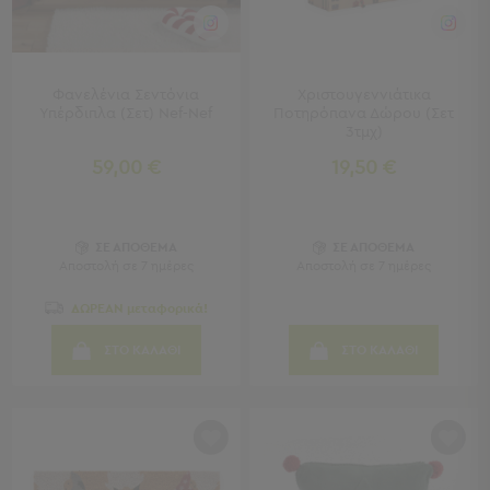
Μπρατσάκια
Φουσκωτά
Θαλάσσης
Παιχνίδια
Φανελένια Σεντόνια
Χριστουγεννιάτικα
Παραλίας
Υπέρδιπλα (Σετ) Nef-Nef
Ποτηρόπανα Δώρου (Σετ
Παπούτσια
3τμχ)
Θαλάσσης
59,00 €
19,50 €
Θερμός
Φαγητοδοχεία
Νέες
Αφίξεις
ΣΕ ΑΠΟΘΕΜΑ
ΣΕ ΑΠΟΘΕΜΑ
Best
Αποστολή σε 7 ημέρες
Αποστολή σε 7 ημέρες
Sellers
ΔΩΡΕΑΝ μεταφορικά!
Είσοδος
ΣΤΟ ΚΑΛΑΘΙ
ΣΤΟ ΚΑΛΑΘΙ
Σπιτιού
-
Χωλ
Είσοδος
Σπιτιού