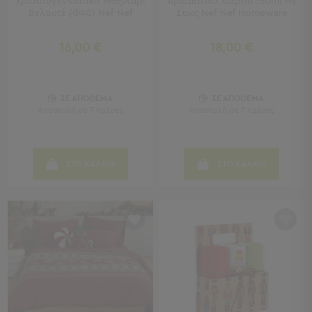
Χριστουγεννιάτικο Μαξιλάρι
Αρωματικό Χώρου 150ml Με
Βελουτέ (Φ40) Nef-Nef
Στικς Nef-Nef Homeware
Παιδικά
16,00 €
18,00 €
Παιδικά
Προβολή
Όλων
Πετσέτες
ΣΕ ΑΠΟΘΕΜΑ
ΣΕ ΑΠΟΘΕΜΑ
Αποστολή σε 7 ημέρες
Αποστολή σε 7 ημέρες
Πόντσο
Μαγιό
&
Αντηλιακές
ΣΤΟ ΚΑΛΑΘΙ
ΣΤΟ ΚΑΛΑΘΙ
Μπλούζες
Πέδιλα
-
Σαγιονάρες
Καπέλα
Τσάντες
Θαλάσσης
Σωσίβια
-