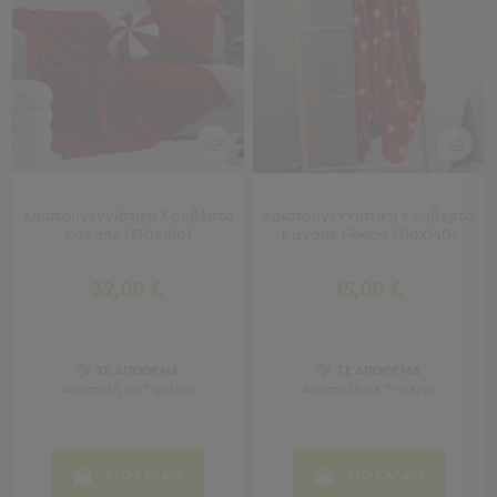
Πετσέτες
-
Παρεό
Πετσέτες
-
Παρεό
Προβολή
Όλων
Χριστουγεννιάτικη Κουβέρτα
Χριστουγεννιάτικη Κουβέρτα
Πετσέτες
Καναπέ (130x180)
Καναπέ Fleece (110x140)
Ενηλίκων
Παρεό
32,00 €
15,00 €
Καφτάνια
–
Πόντσο
Παιδικές
ΣΕ ΑΠΟΘΕΜΑ
ΣΕ ΑΠΟΘΕΜΑ
Αποστολή σε 7 ημέρες
Αποστολή σε 7 ημέρες
Πετσέτες
Τσάντες
-
ΣΤΟ ΚΑΛΑΘΙ
ΣΤΟ ΚΑΛΑΘΙ
Νεσεσέρ