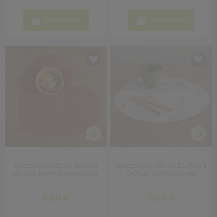
Γραφεία
Καρέκλες
ΣΤΟ ΚΑΛΑΘΙ
ΣΤΟ ΚΑΛΑΘΙ
Γραφείου
Βιβλιοθήκες
-
Ραφιέρες
"Έξυπνα"
Έπιπλα
Κρεβατοκάμαρα
Κρεβατοκάμαρα
Προβολή
Όλων
Κομοδίνα
Μπουντουάρ
Χριστουγεννιάτικο Σουπλά
Χριστουγεννιάτικο Σουπλά 2
Συρταριέρες
(45x40) Nef-Nef Homeware
Όψεων (Φ38) Nef-Nef
Ταμπουρέ
Σκαμπό
5,00 €
5,00 €
Κρεμάστρες
Δαπέδου