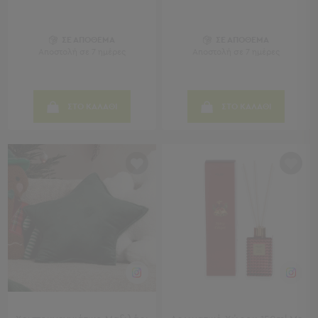
Sleeping
Bags
ΣΕ ΑΠΟΘΕΜΑ
ΣΕ ΑΠΟΘΕΜΑ
&
Αποστολή σε 7 ημέρες
Αποστολή σε 7 ημέρες
Υποστρώματα
Ισοθερμικές
Τσάντες
Θερμός
ΣΤΟ ΚΑΛΑΘΙ
ΣΤΟ ΚΑΛΑΘΙ
Εξοπλισμός
&
Αξεσουάρ
Είδη
Ταξιδίου
Είδη
Ταξιδίου
Μαξιλάρια
&
Μάσκες
Ύπνου
Νεσεσέρ