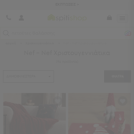
ΕΚΠΤΩΣΕΙΣ >
πετσέτες θαλάσσης
αρχική
>
Χριστουγεννιάτικα
>
Nef - Nef Χριστουγεννιάτικα
Κατηγορίες
Nef - Nef Χριστουγεννιάτικα
Προβολή
(
94
προϊόντα
)
Όλων
Σεντόνια
ΦΙΛΤΡΑ
Κουβερλί
Ριχτάρια
Πετσέτες
Κουρτίνες
Χαλιά
Φωτιστικά
Έπιπλα
Διακοσμητικά
Είδη