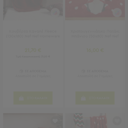
Κουζίνας
Είδη
Μπάνιου
Οργάνωση
Σπιτιού
Κουβέρτα Καναπέ Fleece
Χριστουγεννιάτικο Πατάκι
Βρεφικά
(130x180) Nef-Nef Homeware
Μπάνιου (50x80) Nef-Nef
Παιδικά
Ένδυση
21,70 €
16,00 €
Τιμή Κατασκευαστή:
31,00 €
Δωμάτια
Κρεβατοκάμαρα
ΣΕ ΑΠΟΘΕΜΑ
ΣΕ ΑΠΟΘΕΜΑ
Σαλόνι
Αποστολή σε 7 ημέρες
Αποστολή σε 7 ημέρες
Μπάνιο
Κουζίνα
Βρεφικό
ΣΤΟ ΚΑΛΑΘΙ
ΣΤΟ ΚΑΛΑΘΙ
Δωμάτιο
Παιδικό
Δωμάτιο
Εποχιακά