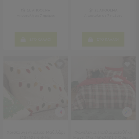
Παραβάν
Καθρέφτες
ΣΕ ΑΠΟΘΕΜΑ
ΣΕ ΑΠΟΘΕΜΑ
Αποστολή σε 7 ημέρες
Αποστολή σε 7 ημέρες
με
Κοσμηματοθήκη
Κεφαλάρια
Κρεβατιού
ΣΤΟ ΚΑΛΑΘΙ
ΣΤΟ ΚΑΛΑΘΙ
Κουζίνα
-
Τραπεζαρία
Κουζίνα
-
Τραπεζαρία
Προβολή
Όλων
Τραπέζια
Κουζίνας
-
Τραπεζαρίες
Χριστουγεννιάτικο Μαξιλάρι
Φανελένια Παπλωματοθήκη
Καρέκλες
(45x45) Nef-Nef
Μονή (Σετ 160x230) 2 Όψεων