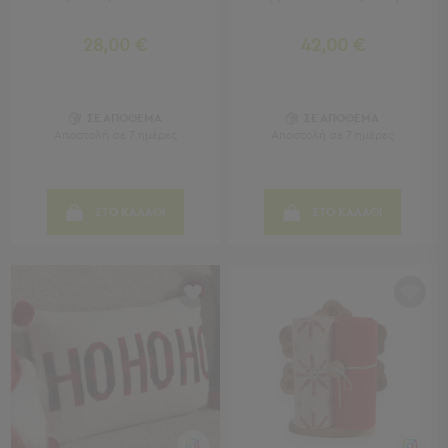
Τραπέζια
-
28,00 €
42,00 €
Σκαμπό
Μπαρ
Μπάνιο
ΣΕ ΑΠΟΘΕΜΑ
ΣΕ ΑΠΟΘΕΜΑ
Αποστολή σε 7 ημέρες
Αποστολή σε 7 ημέρες
Μπάνιο
Προβολή
Όλων
ΣΤΟ ΚΑΛΑΘΙ
ΣΤΟ ΚΑΛΑΘΙ
Καθρέφτες
Ντουλάπια
Στήλες
Τρόλεϊ
Οργάνωσης
Κήπος
Κήπος
Προβολή
Όλων