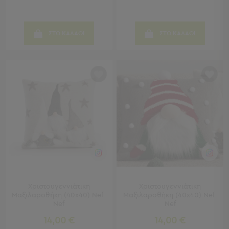
Παραλίας
Εξοπλισμός
&
ΣΤΟ ΚΑΛΑΘΙ
ΣΤΟ ΚΑΛΑΘΙ
Είδη
Παραλίας
Προβολή
Όλων
Ομπρέλες
Θαλάσσης
Σκίαστρα
Παραλίας
Ψάθες
Καρεκλάκια
Παραλίας
Είδη
Camping
Χριστουγεννιάτικη
Χριστουγεννιάτικη
Μαξιλαροθήκη (40x40) Nef-
Μαξιλαροθήκη (40x40) Nef-
Nef
Nef
Είδη
Camping
14,00 €
14,00 €
Σκηνές