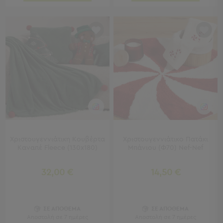
Τσάντες
-
Νεσεσέρ
Τσάντες
Θαλάσσης
Νεσεσέρ
Παραλίας
Σαγιονάρες
Σαγιονάρες
Προβολή
Όλων
Χριστουγεννιάτικη Κουβέρτα
Χριστουγεννιάτικο Πατάκι
Καναπέ Fleece (130x180)
Μπάνιου (Φ70) Nef-Nef
Ανδρικές
Γυναικείες
Παιδικές
32,00 €
14,50 €
Εξοπλισμός
&
ΣΕ ΑΠΟΘΕΜΑ
ΣΕ ΑΠΟΘΕΜΑ
Είδη
Αποστολή σε 7 ημέρες
Αποστολή σε 7 ημέρες