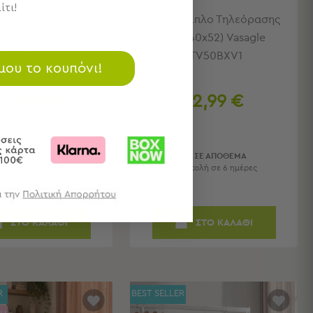
ίτι!
ΝΕΟ!
Παπουτσοθήκη 27
Έπιπλο Τηλεόρασης
εων Υφασμάτινη
(140x40x52) Vasagle
28x160) Songmics
LTV50BXV1
 μου το κουπόνι!
27,99 €
72,99 €
ΣΕ ΑΠΟΘΕΜΑ
ΣΕ ΑΠΟΘΕΜΑ
στολή σε 6 ημέρες
Αποστολή σε 6 ημέρες
ΣΤΟ ΚΑΛΑΘΙ
ΣΤΟ ΚΑΛΑΘΙ
R
BEST SELLER