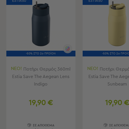
ESTIA50
ESTIA50
Παιδικά
Παιδικά
Προβολή
Όλων
Πετσέτες
Πόντσο
Μαγιό
&
-50% ΣΤΟ 2ο ΠΡΟΪΟΝ
-50% ΣΤΟ 2ο ΠΡΟΪ
Αντηλιακές
Μπλούζες
ΝΕΟ!
ΝΕΟ!
Ποτήρι Θερμός 360ml
Ποτήρι Θερμ
Πέδιλα
Estia Save The Aegean Lens
Estia Save The Aeg
-
Indigo
Sunbeam
Σαγιονάρες
Καπέλα
Τσάντες
19,90 €
19,90 
Θαλάσσης
Σωσίβια
-
Μπρατσάκια
ΣΕ ΑΠΟΘΕΜΑ
ΣΕ ΑΠΟΘΕΜ