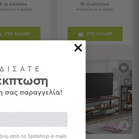
ΣΕ ΑΠΟΘΕΜΑ
ΣΕ ΑΠΟΘΕΜΑ
στολή σε 6 ημέρες
Αποστολή σε 6 ημέρες
ΣΤΟ ΚΑΛΑΘΙ
ΣΤΟ ΚΑΛΑΘΙ
BEST SELLER
νω από το Spitishop e-mails