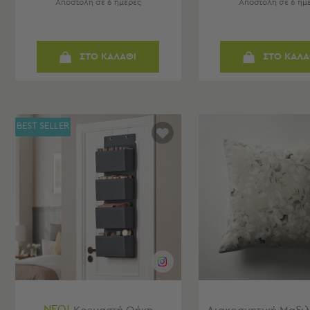
Φουσκωτά
Αποστολή σε 6 ημέρες
Αποστολή σε 6 ημ
Θαλάσσης
Παιχνίδια
Παραλίας
ΣΤΟ ΚΑΛΑΘΙ
ΣΤΟ ΚΑΛΑ
Παπούτσια
Θαλάσσης
Θερμός
Φαγητοδοχεία
Νέες
BEST SELLER
Αφίξεις
Best
Sellers
Είσοδος
Σπιτιού
-
Χωλ
Είσοδος
Σπιτιού
-
ΝΕΟ!