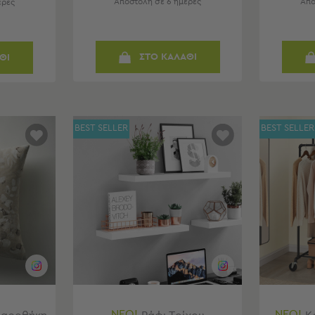
Αποστολή σε 6 ημέρες
Απο
έρες
ΣΤΟ ΚΑΛΑΘΙ
ΘΙ
BEST SELLER
BEST SELLER
ΝΕΟ!
ΝΕΟ!