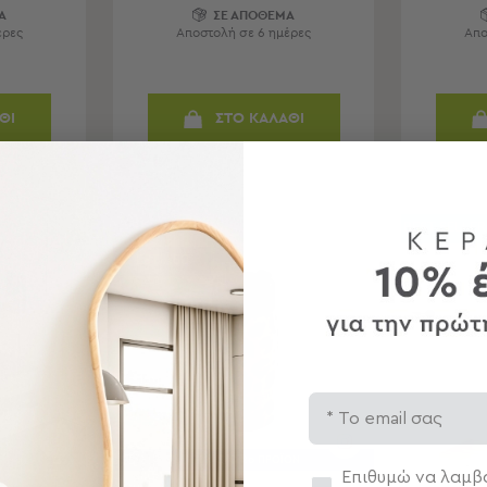
Α
ΣΕ ΑΠΟΘΕΜΑ
έρες
Αποστολή σε 6 ημέρες
Απο
ΘΙ
ΣΤΟ ΚΑΛΑΘΙ
ΝΕΑ ΣΥΛΛΟΓΗ
BEST SELLER
ESTIA50
Email
-50% ΣΤΟ 2ο ΠΡΟΪΟΝ
Συγκατάθεση
Επιθυμώ να λαμβά