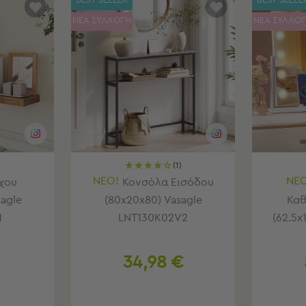
BEST SELLER
BEST SELLE
ΝΕΑ ΣΥΛΛΟΓΗ
ΝΕΑ ΣΥΛΛΟ
(1)
ΝΕΟ!
ΝΕΟ
ίχου
Κονσόλα Εισόδου
sagle
(80x20x80) Vasagle
Καθ
1
LNT130K02V2
(62.5x
€
34,98 €