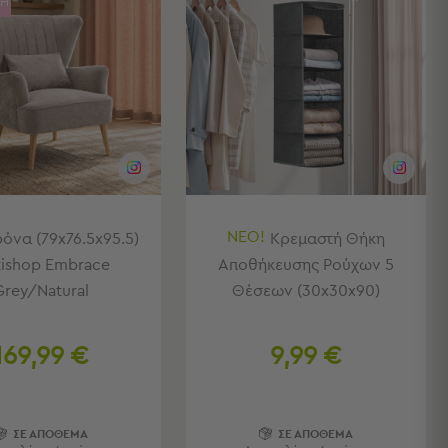
ΓΗ
ΝΕΟ!
όνα (79x76.5x95.5)
Κρεμαστή Θήκη
tishop Embrace
Αποθήκευσης Ρούχων 5
Grey/Natural
Θέσεων (30x30x90)
169,99 €
9,99 €
ΣΕ ΑΠΟΘΕΜΑ
ΣΕ ΑΠΟΘΕΜΑ