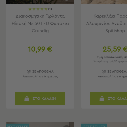
-
Παρεό
(1)
Διακοσμητική Γιρλάντα
Καρεκλάκι Παρ
Πετσέτες
Ηλιακή Με 50 LED Φωτάκια
Αλουμινίου Αναδι
-
Grundig
Spitishop
Παρεό
Προβολή
Όλων
10,99 €
25,59 
Πετσέτες
Ενηλίκων
Τιμή Κατασκευαστή:
31
Χαμηλότερη τιμή 30 ημερών:
Παρεό
Καφτάνια
ΣΕ ΑΠΟΘΕΜΑ
ΣΕ ΑΠΟΘΕΜ
–
Αποστολή σε 6 ημέρες
Αποστολή σε 6 ημ
Πόντσο
Παιδικές
Πετσέτες
ΣΤΟ ΚΑΛΑΘΙ
ΣΤΟ ΚΑΛΑ
Τσάντες
-
Νεσεσέρ