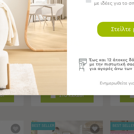
με ιδέες για το σπ
ΝΕΟ!
ΝΕΟ!
ι Πιάτων
Ποτήρι Θερμός 360ml
x39.6)
Θέσ
Estia Save The Aegean Lens
(58x
Spotted Prowl
Στείλτε
€
21,90 €
Α
ΣΕ ΑΠΟΘΕΜΑ
έρες
Απο
Αποστολή σε 6 ημέρες
ΘΙ
ΣΤΟ ΚΑΛΑΘΙ
BEST SELLER
BEST SELLE