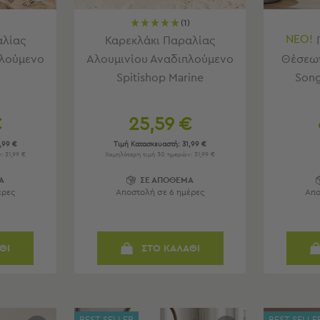
(1)
ΝΕΟ!
αλίας
Καρεκλάκι Παραλίας
πλούμενο
Αλουμινίου Αναδιπλούμενο
Θέσεων
Spitishop Marine
Son
€
25,59 €
,99 €
Τιμή Κατασκευαστή:
31,99 €
 31,99 €
Χαμηλότερη τιμή 30 ημερών: 31,99 €
Α
ΣΕ ΑΠΟΘΕΜΑ
έρες
Αποστολή σε 6 ημέρες
Απο
ΘΙ
ΣΤΟ ΚΑΛΑΘΙ