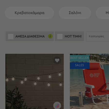
Είδη
Μπάνιου
Κρεβατοκάμαρα
Σαλόνι
Μ
Οργάνωση
Σπιτιού
Βρεφικά
Παιδικά
Ένδυση
Κατηγορίες
ΑΜΕΣΑ ΔΙΑΘΕΣΙΜΑ
HOT ΤΙΜΗ!
Δωμάτια
Κρεβατοκάμαρα
BEST SELLER
Σαλόνι
Μπάνιο
SALES
Κουζίνα
Βρεφικό
Δωμάτιο
Παιδικό
Δωμάτιο
Εποχιακά
Πετσέτες