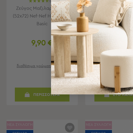
(10)
Bags
ΝΕΟ!
Ζεύγος Μαξιλαροθήκες
Στραγγιστήρ
&
(52x72) Nef-Nef Homeware
Διώροφο (58x32.5
Υποστρώματα
Basic
Songmics
Ισοθερμικές
Τσάντες
Θερμός
9,90 €
44,98 
Εξοπλισμός
&
Αξεσουάρ
διαθέσιμα χρώματα/μεγέθη
ΣΕ ΑΠΟΘΕΜ
Είδη
Αποστολή σε 6 ημ
Ταξιδίου
Είδη
Ταξιδίου
ΠΕΡΙΣΣΟΤΕΡΑ
ΣΤΟ ΚΑΛΑ
Μαξιλάρια
&
Μάσκες
Ύπνου
ΝΕΑ ΣΥΛΛΟΓΗ
ΝΕΑ ΣΥΛΛΟΓΗ
Νεσεσέρ