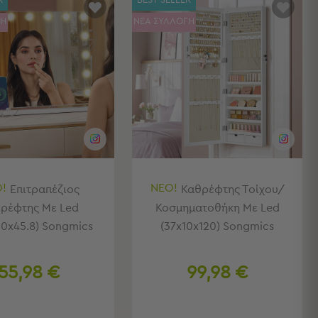
R
BEST SELLER
ΓΗ
ΝΕΑ ΣΥΛΛΟΓΗ
!
ΝΕΟ!
Επιτραπέζιος
Καθρέφτης Τοίχου/
ρέφτης Με Led
Κοσμηματοθήκη Με Led
10x45.8) Songmics
(37x10x120) Songmics
55,98 €
99,98 €