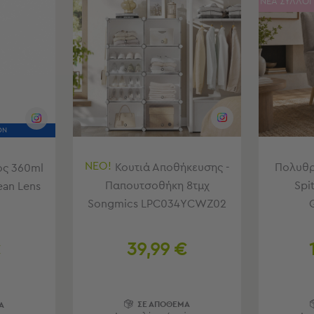
ΝΕΑ ΣΥΛΛΟ
ΟΝ
ΝΕΟ!
Κουτιά Αποθήκευσης -
Πολυθρ
ός 360ml
Παπουτσοθήκη 8τμχ
Spi
ean Lens
Songmics LPC034YCWZ02
39,99 €
€
ΣΕ ΑΠΟΘΕΜΑ
Α