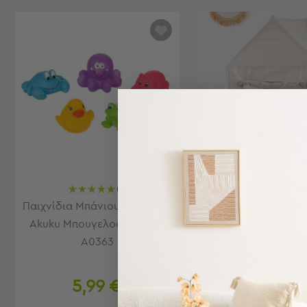
Εξοπλισμός
&
Είδη
Παραλίας
Προβολή
Όλων
Ομπρέλες
Θαλάσσης
Σκίαστρα
Παραλίας
Ψάθες
Καρεκλάκια
(1)
(1
Παραλίας
Παιχνίδια Μπάνιου (Σετ 5τμχ)
Παιδική Σκηνή A-S P
Είδη
Akuku Μπουγελοφατσάκια
174151
Camping
A0363
Είδη
Camping
5,99 €
49,99 
Σκηνές
Sleeping
Τιμή Κατασκευαστή:
79