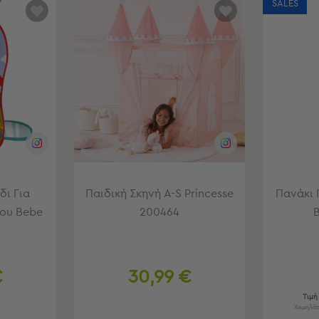
SALES
δι Για
Παιδική Σκηνή A-S Princesse
Πανάκι 
του Bebe
200464
B
€
30,99 €
Τιμή
Χαμηλότ