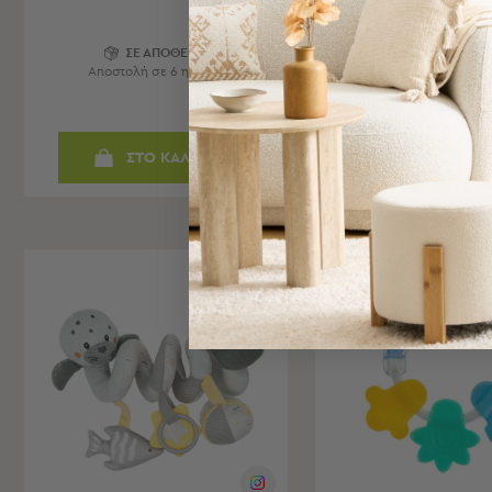
Bags
&
ΣΕ ΑΠΟΘΕΜΑ
ΣΕ ΑΠΟΘΕΜ
Υποστρώματα
Αποστολή σε 6 ημέρες
Αποστολή σε 6 ημ
Ισοθερμικές
Τσάντες
Θερμός
ΣΤΟ ΚΑΛΑΘΙ
ΣΤΟ ΚΑΛΑ
Εξοπλισμός
&
Αξεσουάρ
Είδη
BEST SELLER
Ταξιδίου
Είδη
Ταξιδίου
Μαξιλάρια
&
Μάσκες
Ύπνου
Νεσεσέρ