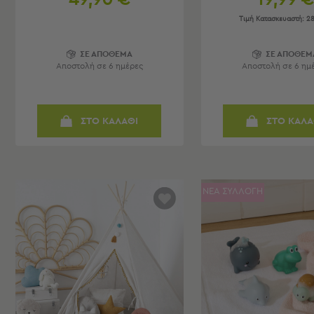
-
Παρεό
Τιμή Κατασκευαστή:
28
Πετσέτες
ΣΕ ΑΠΟΘΕΜΑ
ΣΕ ΑΠΟΘΕΜ
-
Αποστολή σε 6 ημέρες
Αποστολή σε 6 ημ
Παρεό
Προβολή
Όλων
ΣΤΟ ΚΑΛΑΘΙ
ΣΤΟ ΚΑΛΑ
Πετσέτες
Ενηλίκων
Παρεό
Καφτάνια
–
ΝΕΑ ΣΥΛΛΟΓΗ
Πόντσο
Παιδικές
Πετσέτες
Τσάντες
-
Νεσεσέρ