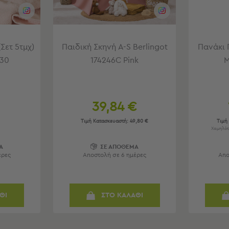
Σετ 5τμχ)
Παιδική Σκηνή A-S Berlingot
Πανάκι 
430
174246C Pink
M
39,84 €
Τιμή Κατασκευαστή:
49,80 €
Τιμή
Χαμηλότ
Α
ΣΕ ΑΠΟΘΕΜΑ
έρες
Αποστολή σε 6 ημέρες
Απο
ΘΙ
ΣΤΟ ΚΑΛΑΘΙ