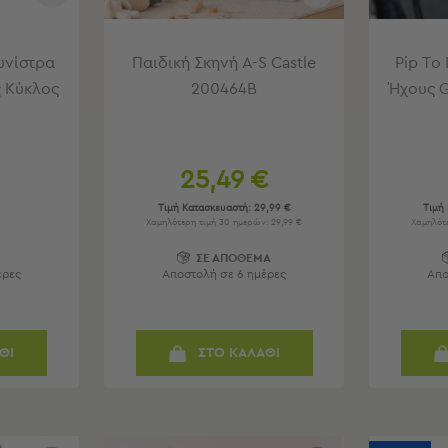
υνίστρα
Παιδική Σκηνή A-S Castle
Pip Το
 Κύκλος
200464B
Ήχους G
25,49 €
Τιμή Κατασκευαστή:
29,99 €
Τιμή
Χαμηλότερη τιμή 30 ημερών: 29,99 €
Χαμηλότε
Ο
ΣΕ ΑΠΟΘΕΜΑ
έρες
Αποστολή σε 6 ημέρες
Απο
ΘΙ
ΣΤΟ ΚΑΛΑΘΙ