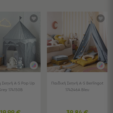
ή Σκηνή A-S Pop Up
Παιδική Σκηνή A-S Berlingot
Grey 174150B
174246A Bleu
19,99 €
39,84 €