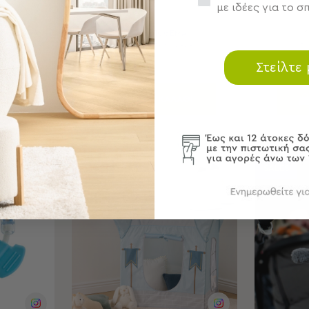
με ιδέες για το σπ
Α
ΣΕ ΑΠΟΘΕΜΑ
έρες
Αποστολή σε 6 ημέρες
Απο
Στείλτε
ΘΙ
ΣΤΟ ΚΑΛΑΘΙ
SALES
SALES