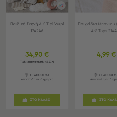
Τσάντες
-
Νεσεσέρ
Τσάντες
Παιδική Σκηνή A-S Tipi Wapi
Παιχνίδια Μπάνιου (
Θαλάσσης
Νεσεσέρ
174246
A-S Toys 214
Παραλίας
Σαγιονάρες
34,90 €
4,99 €
Σαγιονάρες
Προβολή
Τιμή Κατασκευαστή:
43,63 €
Όλων
Ανδρικές
ΣΕ ΑΠΟΘΕΜΑ
ΣΕ ΑΠΟΘΕΜ
Γυναικείες
Αποστολή σε 6 ημέρες
Αποστολή σε 6 ημ
Παιδικές
Εξοπλισμός
&
ΣΤΟ ΚΑΛΑΘΙ
ΣΤΟ ΚΑΛΑ
Είδη
Παραλίας