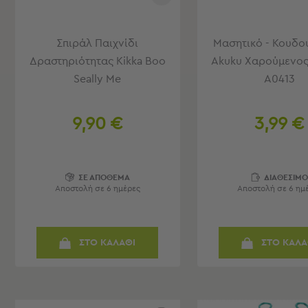
Παιδικά
Παιδικά
Σπιράλ Παιχνίδι
Μασητικό - Κουδο
Προβολή
Δραστηριότητας Kikka Boo
Akuku Χαρούμενος
Όλων
Seally Me
A0413
Πετσέτες
Πόντσο
Μαγιό
9,90 €
3,99 €
&
Αντηλιακές
Μπλούζες
Πέδιλα
ΣΕ ΑΠΟΘΕΜΑ
ΔΙΑΘΕΣΙΜ
-
Αποστολή σε 6 ημέρες
Αποστολή σε 6 ημ
Σαγιονάρες
Καπέλα
Τσάντες
ΣΤΟ ΚΑΛΑΘΙ
ΣΤΟ ΚΑΛΑ
Θαλάσσης
Σωσίβια
-
Μπρατσάκια