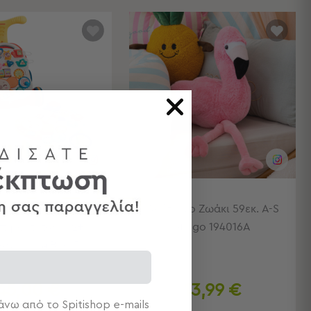
τούρα - Τραπέζι
Λούτρινο Ζωάκι 59εκ. A-S
τηριοτήτων (12+
Mingo 194016A
ών) Kikka Boo 3
45,00 €
13,99 €
νω από το Spitishop e-mails