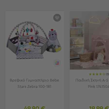
Είδη
Μπάνιου
Οργάνωση
Σπιτιού
Βρεφικά
Παιδικά
Ένδυση
Δωμάτια
Κρεβατοκάμαρα
Σαλόνι
Μπάνιο
Κουζίνα
(3
Βρεφικό
Δωμάτιο
Βρεφικό Γυμναστήριο Bebe
Παιδική Σκηνή A-S
Παιδικό
Stars Zebra 100-181
Pink 174150
Δωμάτιο
Εποχιακά
Πετσέτες
49,90 €
19,99 €