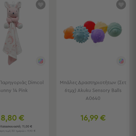
Παρηγοριάς Dimcol
Μπάλες Δραστηριοτήτων (Σετ
unny 14 Pink
6τμχ) Akuku Sensory Balls
A0640
8,80 €
16,99 €
 Κατασκευαστή:
11,00 €
ερη τιμή 30 ημερών: 9,90 €