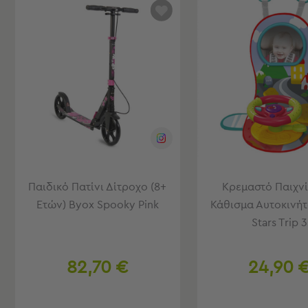
Φουσκωτά
Θαλάσσης
Παιχνίδια
Παραλίας
Παπούτσια
Θαλάσσης
Θερμός
Φαγητοδοχεία
Νέες
Αφίξεις
Best
Sellers
Παιδικό Πατίνι Δίτροχο (8+
Κρεμαστό Παιχνί
Είσοδος
Ετών) Byox Spooky Pink
Κάθισμα Αυτοκινή
Σπιτιού
-
Stars Trip 3
Χωλ
Είσοδος
82,70 €
24,90 
Σπιτιού
-