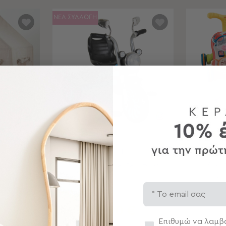
ΝΕΑ ΣΥΛΛΟΓΗ
)
ΝΕΟ!
lay House
Ποδήλατο Τρίκυκλο (3+
Περπα
Ετών) Byox Captain Blue
Δρασ
Μην
Email
€
52,90 €
Συγκατάθεση
Επιθυμώ να λαμβά
,70 €