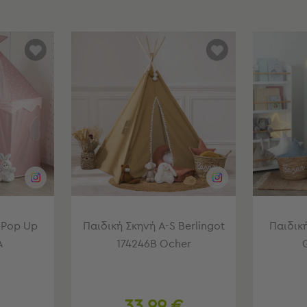
)
 Pop Up
Παιδική Σκηνή A-S Berlingot
Παιδικ
A
174246B Ocher
33,99 €