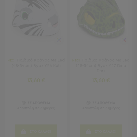
Πολυθρόνες
Ταμπουρέ
Σκαμπό
Παραβάν
Συρταριέρες
-
Ντουλάπια
Κονσολες
-
Παιδικό Κράνος Με Led
Παιδικό Κράνος Με Led
ΝΕΟ!
ΝΕΟ!
Μπουφέδες
(48-54cm) Byox Y26 Kati
(48-54cm) Byox Y27 Dino
Βιβλιοθήκες
Dark
-
13,60 €
13,60 €
Ραφιέρες
Σύνθετα
Σαλονιού
ΣΕ ΑΠΟΘΕΜΑ
ΣΕ ΑΠΟΘΕΜΑ
Γραφείο
Αποστολή σε 7 ημέρες
Αποστολή σε 7 ημέρες
Γραφείο
Προβολή
ΣΤΟ ΚΑΛΑΘΙ
ΣΤΟ ΚΑΛΑΘΙ
Όλων