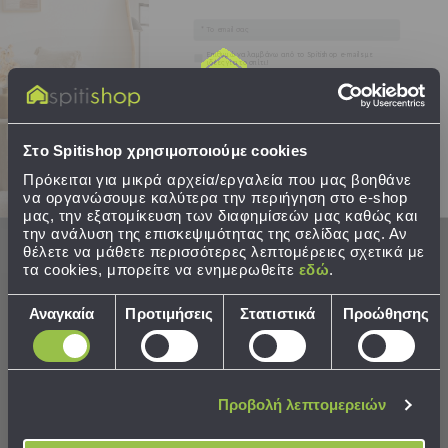
Καρέκλες
54cm) Byox Y27 Dino
(58-62cm) Byox Y41 Pink
Τραπέζια
Email
Ομπρέλες
14,50 €
14,50 €
Συγκατάθεση
Επιθυμώ να λαμβάνω από το Spitishop e-mails με
&
ιδέες για το σπίτι!
Σκίαστρα
Στείλτε μου το κουπόνι!
Παιδικά
ΣΕ ΑΠΟΘΕΜΑ
ΣΕ ΑΠΟΘΕΜΑ
Αποστολή σε 7 ημέρες
Αποστολή σε 7 ημέρες
-
Στο Spitishop χρησιμοποιούμε cookies
Βρεφικά
Πρόκειται για μικρά αρχεία/εργαλεία που μας βοηθάνε
να οργανώσουμε καλύτερα την περιήγηση στο e-shop
Παιδικά
μας, την εξατομίκευση των διαφημίσεών μας καθώς και
ΣΤΟ ΚΑΛΑΘΙ
ΣΤΟ ΚΑΛΑΘΙ
-
την ανάλυση της επισκεψιμότητας της σελίδας μας. Αν
θέλετε να μάθετε περισσότερες λεπτομέρειες σχετικά με
Βρεφικά
τα cookies, μπορείτε να ενημερωθείτε
εδώ
.
Όλα
τα
Επιλογή
Αναγκαία
Προτιμήσεις
Στατιστικά
Προώθησης
Έπιπλα
συγκατάθεσης
Λίκνο
Παρκοκρέβατα
Αλλαξιέρες
Προβολή λεπτομερειών
Μωρού
Πύργοι