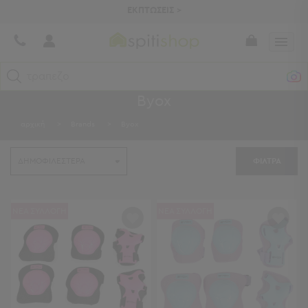
ΕΚΠΤΩΣΕΙΣ >
τραπεζομάντηλα
Byox
Κατηγορίες
αρχική
>
Brands
>
Byox
Προβολή
Όλων
ΦΙΛΤΡΑ
Σεντόνια
Κουβερλί
Ριχτάρια
Πετσέτες
ΝΕΑ ΣΥΛΛΟΓΗ
ΝΕΑ ΣΥΛΛΟΓΗ
Κουρτίνες
Χαλιά
Φωτιστικά
Έπιπλα
Διακοσμητικά
Είδη