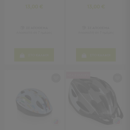
13,00 €
13,00 €
Παιδικά
Παιδικά
Προβολή
ΣΕ ΑΠΟΘΕΜΑ
ΣΕ ΑΠΟΘΕΜΑ
Αποστολή σε 7 ημέρες
Αποστολή σε 7 ημέρες
Όλων
Πετσέτες
Πόντσο
Μαγιό
ΣΤΟ ΚΑΛΑΘΙ
ΣΤΟ ΚΑΛΑΘΙ
&
Αντηλιακές
Μπλούζες
ΝΕΑ ΣΥΛΛΟΓΗ
Πέδιλα
-
Σαγιονάρες
Καπέλα
Τσάντες
Θαλάσσης
Σωσίβια
-