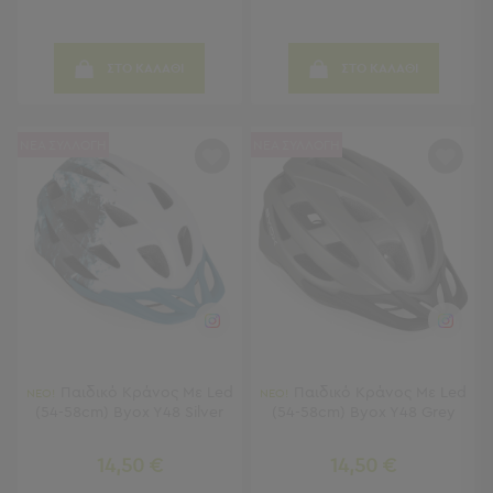
Παραβάν
Καθρέφτες
με
ΣΤΟ ΚΑΛΑΘΙ
ΣΤΟ ΚΑΛΑΘΙ
Κοσμηματοθήκη
Κεφαλάρια
Κρεβατιού
ΝΕΑ ΣΥΛΛΟΓΗ
ΝΕΑ ΣΥΛΛΟΓΗ
Κουζίνα
-
Τραπεζαρία
Κουζίνα
-
Τραπεζαρία
Προβολή
Όλων
Τραπέζια
Παιδικό Κράνος Με Led
Παιδικό Κράνος Με Led
ΝΕΟ!
ΝΕΟ!
Κουζίνας
(54-58cm) Byox Y48 Silver
(54-58cm) Byox Y48 Grey
-
Τραπεζαρίες
14,50 €
14,50 €
Καρέκλες