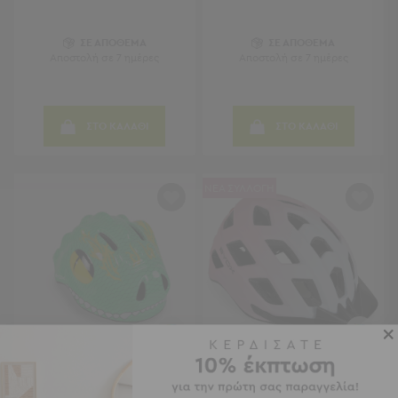
Τραπέζια
-
ΣΕ ΑΠΟΘΕΜΑ
ΣΕ ΑΠΟΘΕΜΑ
Σκαμπό
Αποστολή σε 7 ημέρες
Αποστολή σε 7 ημέρες
Μπαρ
Μπάνιο
ΣΤΟ ΚΑΛΑΘΙ
ΣΤΟ ΚΑΛΑΘΙ
Μπάνιο
Προβολή
Όλων
ΝΕΑ ΣΥΛΛΟΓΗ
Καθρέφτες
Ντουλάπια
Στήλες
Τρόλεϊ
Οργάνωσης
Κήπος
Κήπος
Προβολή
Όλων
Παιδικό Κράνος Με Led (48-
Παιδικό Κράνος Με Led
ΝΕΟ!