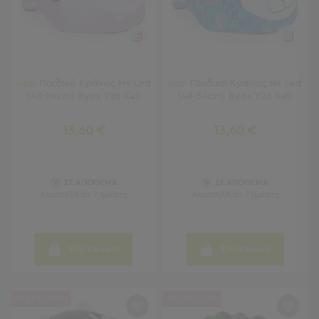
-
Χωλ
Έπιπλα
Εισόδου
Παπουτσοθήκες
Καλόγεροι
Παιδικό Κράνος Με Led
Παιδικό Κράνος Με Led
ΝΕΟ!
ΝΕΟ!
Ρούχων
(48-54cm) Byox Y26 Kati
(48-54cm) Byox Y26 Kati
Μπουφέδες
-
13,60 €
13,60 €
Κονσόλες
Σαλόνι
ΣΕ ΑΠΟΘΕΜΑ
ΣΕ ΑΠΟΘΕΜΑ
Αποστολή σε 7 ημέρες
Αποστολή σε 7 ημέρες
Σαλόνι
Προβολή
Όλων
Έπιπλα
ΣΤΟ ΚΑΛΑΘΙ
ΣΤΟ ΚΑΛΑΘΙ
Τηλεόρασης
Τραπεζάκια
Σαλονιού
ΝΕΑ ΣΥΛΛΟΓΗ
ΝΕΑ ΣΥΛΛΟΓΗ
Πουφ