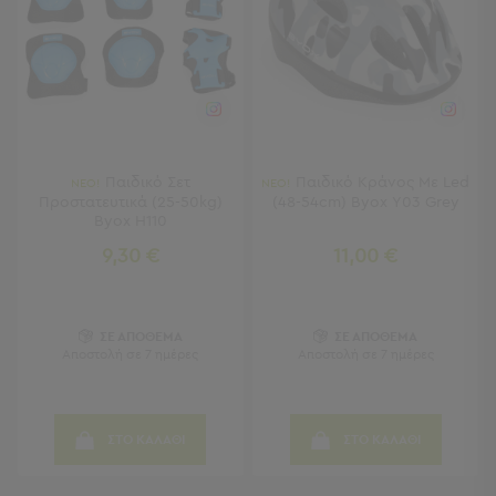
Πετσέτες
-
Παρεό
Πετσέτες
-
Παρεό
Προβολή
Παιδικό Σετ
Παιδικό Κράνος Με Led
ΝΕΟ!
ΝΕΟ!
Όλων
Προστατευτικά (25-50kg)
(48-54cm) Byox Υ03 Grey
Byox H110
Πετσέτες
Ενηλίκων
9,30 €
11,00 €
Παρεό
Καφτάνια
–
ΣΕ ΑΠΟΘΕΜΑ
ΣΕ ΑΠΟΘΕΜΑ
Πόντσο
Αποστολή σε 7 ημέρες
Αποστολή σε 7 ημέρες
Παιδικές
Πετσέτες
Τσάντες
ΣΤΟ ΚΑΛΑΘΙ
ΣΤΟ ΚΑΛΑΘΙ
-
Νεσεσέρ