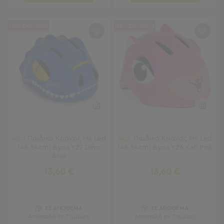
Γραφεία
Καρέκλες
Γραφείου
ΝΕΑ ΣΥΛΛΟΓΗ
ΝΕΑ ΣΥΛΛΟΓΗ
Βιβλιοθήκες
-
Ραφιέρες
"Έξυπνα"
Έπιπλα
Κρεβατοκάμαρα
Κρεβατοκάμαρα
Προβολή
Παιδικό Κράνος Με Led
Παιδικό Κράνος Με Led
ΝΕΟ!
ΝΕΟ!
Όλων
(48-54cm) Byox Y27 Dino
(48-54cm) Byox Y26 Kati Pink
Κομοδίνα
Blue
Μπουντουάρ
13,60 €
13,60 €
Συρταριέρες
Ταμπουρέ
Σκαμπό
Κρεμάστρες
ΣΕ ΑΠΟΘΕΜΑ
ΣΕ ΑΠΟΘΕΜΑ
Αποστολή σε 7 ημέρες
Αποστολή σε 7 ημέρες
Δαπέδου