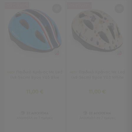
ΝΕΑ ΣΥΛΛΟΓΗ
ΝΕΑ ΣΥΛΛΟΓΗ
Τσάντες
-
Νεσεσέρ
Τσάντες
Θαλάσσης
Νεσεσέρ
Παραλίας
Σαγιονάρες
Σαγιονάρες
Παιδικό Κράνος Με Led
Παιδικό Κράνος Με Led
ΝΕΟ!
ΝΕΟ!
Προβολή
(48-54cm) Byox Υ03 Blue
(48-54cm) Byox Υ03 White
Όλων
Ανδρικές
11,00 €
11,00 €
Γυναικείες
Παιδικές
Εξοπλισμός
ΣΕ ΑΠΟΘΕΜΑ
ΣΕ ΑΠΟΘΕΜΑ
Αποστολή σε 7 ημέρες
Αποστολή σε 7 ημέρες
&
Είδη