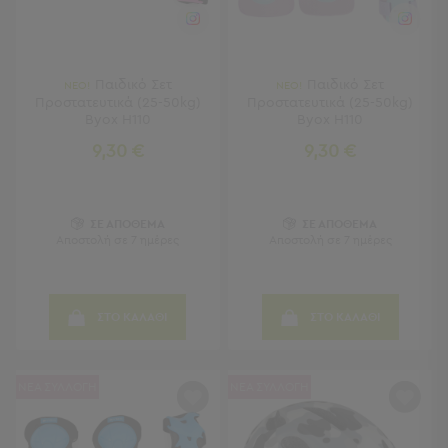
Κουζίνας
Είδη
Μπάνιου
Οργάνωση
Παιδικό Σετ
Παιδικό Σετ
ΝΕΟ!
ΝΕΟ!
Σπιτιού
Προστατευτικά (25-50kg)
Προστατευτικά (25-50kg)
Byox H110
Byox H110
Βρεφικά
Παιδικά
9,30 €
9,30 €
Ένδυση
Δωμάτια
ΣΕ ΑΠΟΘΕΜΑ
ΣΕ ΑΠΟΘΕΜΑ
Αποστολή σε 7 ημέρες
Αποστολή σε 7 ημέρες
Κρεβατοκάμαρα
Σαλόνι
Μπάνιο
Κουζίνα
ΣΤΟ ΚΑΛΑΘΙ
ΣΤΟ ΚΑΛΑΘΙ
Βρεφικό
Δωμάτιο
Παιδικό
ΝΕΑ ΣΥΛΛΟΓΗ
ΝΕΑ ΣΥΛΛΟΓΗ
Δωμάτιο
Εποχιακά