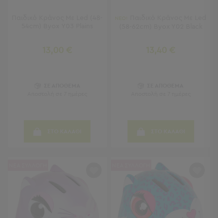
Μπρατσάκια
Φουσκωτά
Παιδικό Κράνος Με Led (48-
Παιδικό Κράνος Με Led
ΝΕΟ!
Θαλάσσης
54cm) Byox Υ03 Plains
(58-62cm) Byox Y02 Black
Παιχνίδια
Παραλίας
13,00 €
13,40 €
Παπούτσια
Θαλάσσης
Θερμός
Φαγητοδοχεία
ΣΕ ΑΠΟΘΕΜΑ
ΣΕ ΑΠΟΘΕΜΑ
Αποστολή σε 7 ημέρες
Αποστολή σε 7 ημέρες
Νέες
Αφίξεις
Best
Sellers
ΣΤΟ ΚΑΛΑΘΙ
ΣΤΟ ΚΑΛΑΘΙ
Είσοδος
Σπιτιού
ΝΕΑ ΣΥΛΛΟΓΗ
ΝΕΑ ΣΥΛΛΟΓΗ
-
Χωλ
Είσοδος
Σπιτιού