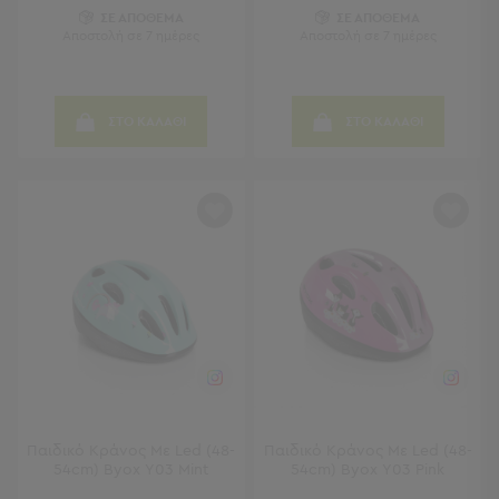
ΣΕ ΑΠΟΘΕΜΑ
ΣΕ ΑΠΟΘΕΜΑ
Sleeping
Αποστολή σε 7 ημέρες
Αποστολή σε 7 ημέρες
Bags
&
Υποστρώματα
Ισοθερμικές
ΣΤΟ ΚΑΛΑΘΙ
ΣΤΟ ΚΑΛΑΘΙ
Τσάντες
Θερμός
Εξοπλισμός
&
Αξεσουάρ
Είδη
Ταξιδίου
Είδη
Ταξιδίου
Μαξιλάρια
&
Μάσκες
Παιδικό Κράνος Με Led (48-
Παιδικό Κράνος Με Led (48-
54cm) Byox Υ03 Mint
54cm) Byox Υ03 Pink
Ύπνου
Νεσεσέρ