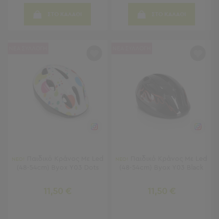
Παραλίας
ΣΤΟ ΚΑΛΑΘΙ
ΣΤΟ ΚΑΛΑΘΙ
Εξοπλισμός
&
Είδη
ΝΕΑ ΣΥΛΛΟΓΗ
ΝΕΑ ΣΥΛΛΟΓΗ
Παραλίας
Προβολή
Όλων
Ομπρέλες
Θαλάσσης
Σκίαστρα
Παραλίας
Ψάθες
Καρεκλάκια
Παραλίας
Παιδικό Κράνος Με Led
Παιδικό Κράνος Με Led
ΝΕΟ!
ΝΕΟ!
Είδη
(48-54cm) Byox Υ03 Dots
(48-54cm) Byox Υ03 Black
Camping
11,50 €
11,50 €
Είδη
Camping
Σκηνές