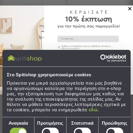
Sleeping
Bags
ΣΕ ΑΠΟΘΕΜΑ
ΣΕ ΑΠΟΘΕΜΑ
&
Αποστολή σε 6 ημέρες
Αποστολή σε 6 ημέρες
Υποστρώματα
Ισοθερμικές
Email
Τσάντες
Θερμός
ΣΤΟ ΚΑΛΑΘΙ
ΣΤΟ ΚΑΛΑΘΙ
Συγκατάθεση
Επιθυμώ να λαμβάνω από το Spitishop e-mails με
ιδέες για το σπίτι!
Εξοπλισμός
&
Στείλτε μου το κουπόνι!
Αξεσουάρ
LIMITED
Στο Spitishop χρησιμοποιούμε cookies
Είδη
Ταξιδίου
Πρόκειται για μικρά αρχεία/εργαλεία που μας βοηθάνε
να οργανώσουμε καλύτερα την περιήγηση στο e-shop
Είδη
μας, την εξατομίκευση των διαφημίσεών μας καθώς και
την ανάλυση της επισκεψιμότητας της σελίδας μας. Αν
Ταξιδίου
θέλετε να μάθετε περισσότερες λεπτομέρειες σχετικά με
Μαξιλάρια
τα cookies, μπορείτε να ενημερωθείτε
εδώ
.
&
Μάσκες
Επιλογή
ΠΡΟΪΟΝ ΜΕ ΜΕΓΑΛΗ ΖΗΤΗΣΗ
Αναγκαία
Προτιμήσεις
Στατιστικά
Προώθησης
Ύπνου
συγκατάθεσης
Νεσεσέρ