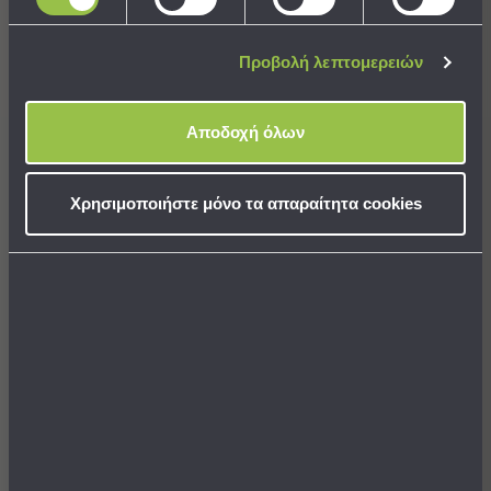
Παιδικό Κομοδίνο Με
Παιδικό Κομοδίνο (37x30x56)
Ντουλάπι (35.5x33x40) A-S
A-S Jolie Liberty
Παιδικά
Προβολή λεπτομερειών
33,99 €
69,99 €
Παιδικά
Τιμή Κατασκευαστή:
87,49 €
Προβολή
Όλων
Αποδοχή όλων
Πετσέτες
ΣΕ ΑΠΟΘΕΜΑ
ΣΕ ΑΠΟΘΕΜΑ
Αποστολή σε 6 ημέρες
Αποστολή σε 6 ημέρες
Πόντσο
Μαγιό
Χρησιμοποιήστε μόνο τα απαραίτητα cookies
&
Αντηλιακές
ΣΤΟ ΚΑΛΑΘΙ
ΣΤΟ ΚΑΛΑΘΙ
Μπλούζες
Πέδιλα
-
LIMITED
Σαγιονάρες
Καπέλα
Τσάντες
Θαλάσσης
Σωσίβια
-