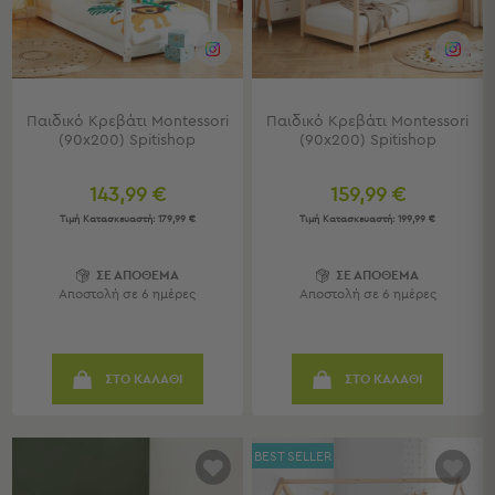
Κουζίνας
Είδη
Μπάνιου
Οργάνωση
Σπιτιού
Παιδικό Κρεβάτι Montessori
Παιδικό Κρεβάτι Montessori
Βρεφικά
(90x200) Spitishop
(90x200) Spitishop
Παιδικά
Ένδυση
143,99 €
159,99 €
Τιμή Κατασκευαστή:
179,99 €
Τιμή Κατασκευαστή:
199,99 €
Δωμάτια
Κρεβατοκάμαρα
ΣΕ ΑΠΟΘΕΜΑ
ΣΕ ΑΠΟΘΕΜΑ
Σαλόνι
Αποστολή σε 6 ημέρες
Αποστολή σε 6 ημέρες
Μπάνιο
Κουζίνα
Βρεφικό
ΣΤΟ ΚΑΛΑΘΙ
ΣΤΟ ΚΑΛΑΘΙ
Δωμάτιο
Παιδικό
Δωμάτιο
BEST SELLER
Εποχιακά