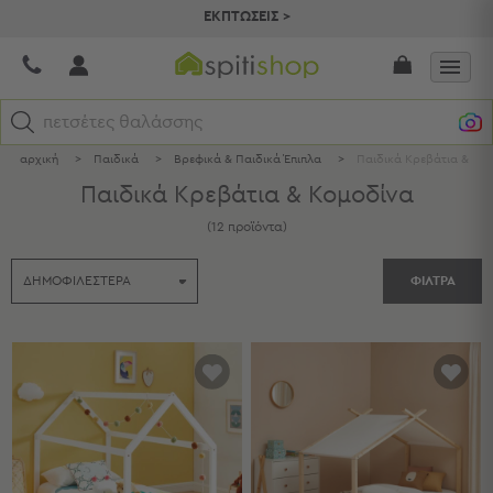
ΕΚΠΤΩΣΕΙΣ >
πετσέτες θαλάσσης
αρχική
>
Παιδικά
>
Βρεφικά & Παιδικά Έπιπλα
>
Παιδικά Κρεβάτια & Κο
Κατηγορίες
Παιδικά Κρεβάτια & Κομοδίνα
Προβολή
(
12
προϊόντα
)
Όλων
Σεντόνια
ΦΙΛΤΡΑ
Κουβερλί
Ριχτάρια
Πετσέτες
Κουρτίνες
Χαλιά
Φωτιστικά
Έπιπλα
Διακοσμητικά
Είδη