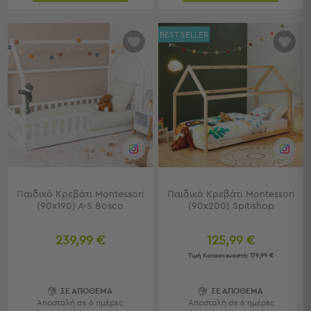
Τσάντες
-
BEST SELLER
Νεσεσέρ
Τσάντες
Θαλάσσης
Νεσεσέρ
Παραλίας
Σαγιονάρες
Σαγιονάρες
Προβολή
Όλων
Παιδικό Κρεβάτι Montessori
Παιδικό Κρεβάτι Montessori
(90x190) A-S Bosco
(90x200) Spitishop
Ανδρικές
Γυναικείες
Παιδικές
239,99 €
125,99 €
Τιμή Κατασκευαστή:
179,99 €
Εξοπλισμός
&
ΣΕ ΑΠΟΘΕΜΑ
ΣΕ ΑΠΟΘΕΜΑ
Είδη
Αποστολή σε 6 ημέρες
Αποστολή σε 6 ημέρες