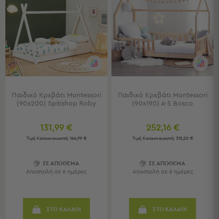
Πετσέτες
-
Παρεό
Πετσέτες
-
Παρεό
Προβολή
Όλων
Παιδικό Κρεβάτι Montessori
Παιδικό Κρεβάτι Montessori
Πετσέτες
(90x200) Spitishop Roby
(90x190) A-S Bosco
Ενηλίκων
Παρεό
131,99 €
252,16 €
Καφτάνια
Τιμή Κατασκευαστή:
164,99 €
Τιμή Κατασκευαστή:
315,20 €
–
Πόντσο
Παιδικές
ΣΕ ΑΠΟΘΕΜΑ
ΣΕ ΑΠΟΘΕΜΑ
Αποστολή σε 6 ημέρες
Αποστολή σε 6 ημέρες
Πετσέτες
Τσάντες
-
ΣΤΟ ΚΑΛΑΘΙ
ΣΤΟ ΚΑΛΑΘΙ
Νεσεσέρ