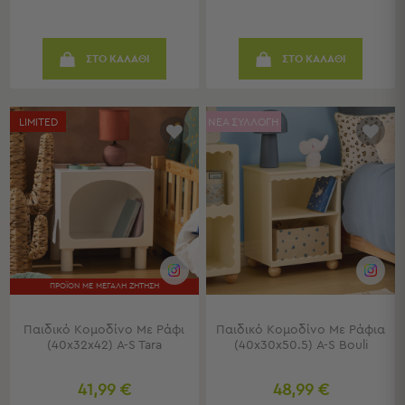
Παραλίας
Εξοπλισμός
&
ΣΤΟ ΚΑΛΑΘΙ
ΣΤΟ ΚΑΛΑΘΙ
Είδη
Παραλίας
Προβολή
LIMITED
ΝΕΑ ΣΥΛΛΟΓΗ
Όλων
Ομπρέλες
Θαλάσσης
Σκίαστρα
Παραλίας
Ψάθες
Καρεκλάκια
Παραλίας
ΠΡΟΪΟΝ ΜΕ ΜΕΓΑΛΗ ΖΗΤΗΣΗ
Είδη
Camping
Παιδικό Κομοδίνο Με Ράφι
Παιδικό Κομοδίνο Με Ράφια
(40x32x42) A-S Tara
(40x30x50.5) A-S Bouli
Είδη
Camping
41,99 €
48,99 €
Σκηνές