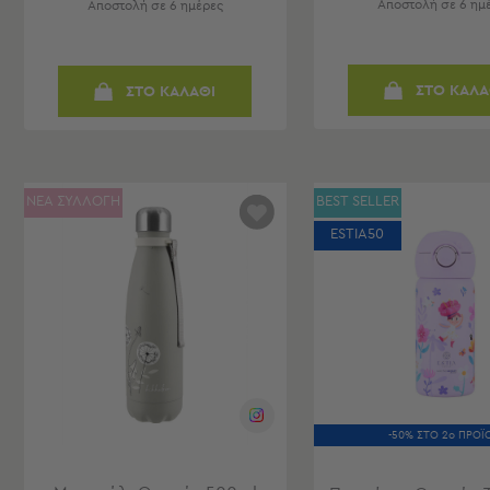
Αποστολή σε 6 ημ
Αποστολή σε 6 ημέρες
-
Παρεό
Πετσέτες
ΣΤΟ ΚΑΛΑ
ΣΤΟ ΚΑΛΑΘΙ
-
Παρεό
Προβολή
Όλων
Πετσέτες
ΝΕΑ ΣΥΛΛΟΓΗ
BEST SELLER
Ενηλίκων
ESTIA50
Παρεό
Καφτάνια
–
Πόντσο
Παιδικές
Πετσέτες
Τσάντες
-
-50% ΣΤΟ 2ο ΠΡΟΪ
Νεσεσέρ