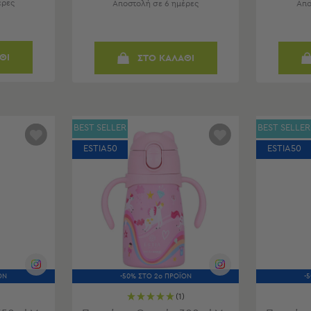
έρες
Αποστολή σε 6 ημέρες
Απο
ΘΙ
ΣΤΟ ΚΑΛΑΘΙ
BEST SELLER
BEST SELLER
ESTIA50
ESTIA50
ΟΝ
-50% ΣΤΟ 2ο ΠΡΟΪΟΝ
-
(1)