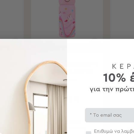
ΟΝ
-50% ΣΤΟ 2ο ΠΡΟΪΟΝ
Μπουκ
500ml Με
Παγούρι - Θερμός 350ml Με
Kikk
ave The
Καλαμάκι Estia Save The
Aegean
€
19,90 €
Email
Α
ΣΕ ΑΠΟΘΕΜΑ
Απο
έρες
Αποστολή σε 6 ημέρες
Συγκατάθεση
Επιθυμώ να λαμβά