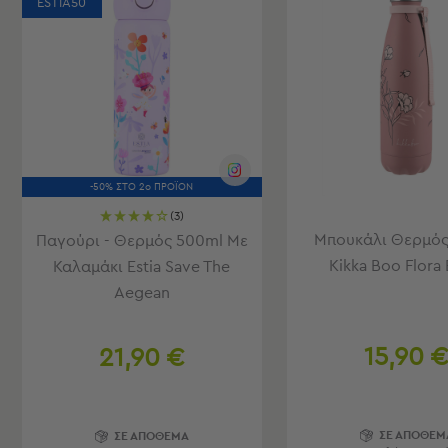
ESTIA50
Είδη
Μπάνιου
Οργάνωση
Σπιτιού
Βρεφικά
Παιδικά
Ένδυση
Δωμάτια
-50% ΣΤΟ 2ο ΠΡΟΪΟΝ
(3)
Κρεβατοκάμαρα
Μπουκάλι Θερμός
Παγούρι - Θερμός 500ml Με
Σαλόνι
Μπάνιο
Kikka Boo Flora 
Καλαμάκι Estia Save The
Κουζίνα
Aegean
Βρεφικό
Δωμάτιο
Παιδικό
15,90 
21,90 €
Δωμάτιο
Εποχιακά
Πετσέτες
ΣΕ ΑΠΟΘΕΜ
ΣΕ ΑΠΟΘΕΜΑ