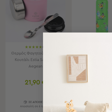
Εξοπλισμός
&
Είδη
Παραλίας
Προβολή
Όλων
Ομπρέλες
-50% ΣΤΟ 2ο ΠΡΟΪ
Θαλάσσης
(1)
Σκίαστρα
Θερμός Φαγητού 500ml &
Παραλίας
Παγούρι - Θερμός 
Ψάθες
Κουτάλι Estia Save The
Καλαμάκι Estia S
Καρεκλάκια
Aegean
Aegean
Παραλίας
Είδη
21,90 €
21,90 
Camping
Είδη
Camping
ΣΕ ΑΠΟΘΕΜΑ
ΣΕ ΑΠΟΘΕΜ
Σκηνές
Αποστολή σε 6 ημέρες
Αποστολή σε 6 ημ
Sleeping