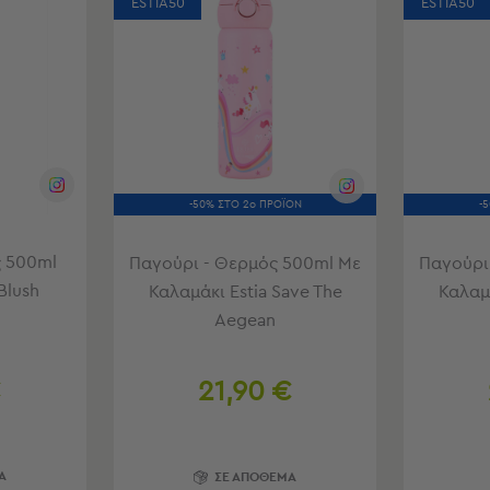
ESTIA50
ESTIA50
-50% ΣΤΟ 2ο ΠΡΟΪΟΝ
-
 500ml
Παγούρι - Θερμός 500ml Με
Παγούρι
Blush
Καλαμάκι Estia Save The
Καλαμά
Aegean
€
21,90 €
Α
ΣΕ ΑΠΟΘΕΜΑ