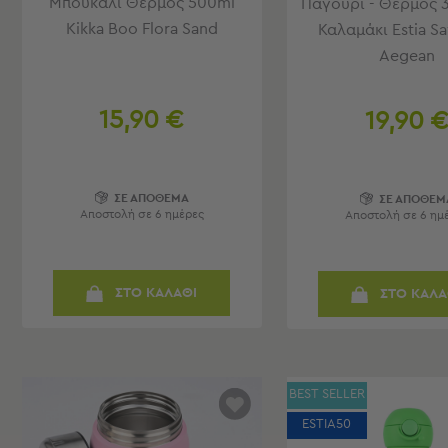
Μπουκάλι Θερμός 500ml
Παγούρι - Θερμός 
Τσάντες
-
Kikka Boo Flora Sand
Καλαμάκι Estia S
Νεσεσέρ
Aegean
Τσάντες
Θαλάσσης
Νεσεσέρ
15,90 €
19,90 
Παραλίας
Σαγιονάρες
ΣΕ ΑΠΟΘΕΜΑ
ΣΕ ΑΠΟΘΕΜ
Σαγιονάρες
Αποστολή σε 6 ημέρες
Αποστολή σε 6 ημ
Προβολή
Όλων
Ανδρικές
ΣΤΟ ΚΑΛΑΘΙ
ΣΤΟ ΚΑΛΑ
Γυναικείες
Παιδικές
Εξοπλισμός
&
BEST SELLER
Είδη
Παραλίας
ESTIA50