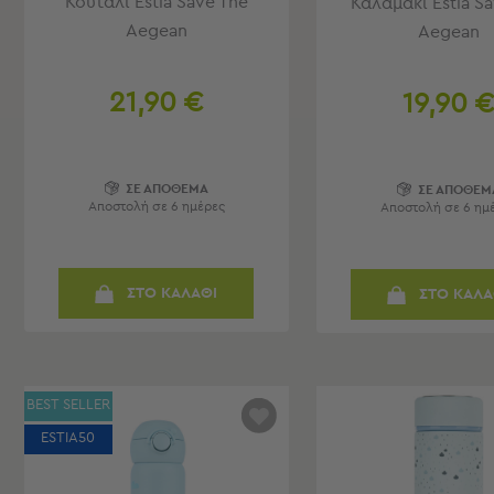
Κουτάλι Estia Save The
Καλαμάκι Estia S
Παιδικά
Aegean
Aegean
Παιδικά
Προβολή
21,90 €
19,90 
Όλων
Πετσέτες
Πόντσο
Μαγιό
ΣΕ ΑΠΟΘΕΜΑ
ΣΕ ΑΠΟΘΕΜ
&
Αποστολή σε 6 ημέρες
Αποστολή σε 6 ημ
Αντηλιακές
Μπλούζες
Πέδιλα
ΣΤΟ ΚΑΛΑΘΙ
ΣΤΟ ΚΑΛΑ
-
Σαγιονάρες
Καπέλα
Τσάντες
Θαλάσσης
BEST SELLER
Σωσίβια
ESTIA50
-
Μπρατσάκια