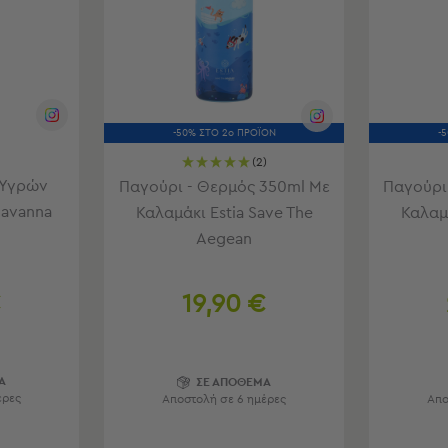
-50% ΣΤΟ 2ο ΠΡΟΪΟΝ
-
(2)
 Υγρών
Παγούρι - Θερμός 350ml Με
Παγούρι
Savanna
Καλαμάκι Estia Save The
Καλαμά
Aegean
€
19,90 €
Α
ΣΕ ΑΠΟΘΕΜΑ
έρες
Αποστολή σε 6 ημέρες
Απο