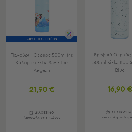
Φουσκωτά
Θαλάσσης
Παιχνίδια
Παραλίας
Παπούτσια
Θαλάσσης
Θερμός
-50% ΣΤΟ 2ο ΠΡΟΪΟΝ
Φαγητοδοχεία
Νέες
Βρεφικό Θερμός
Παγούρι - Θερμός 500ml Με
Αφίξεις
500ml Kikka Boo 
Καλαμάκι Estia Save The
Best
Blue
Aegean
Sellers
Είσοδος
16,90 
21,90 €
Σπιτιού
-
Χωλ
ΣΕ ΑΠΟΘΕΜ
ΔΙΑΘΕΣΙΜΟ
Είσοδος
Αποστολή σε 6 ημ
Αποστολή σε 6 ημέρες
Σπιτιού
-