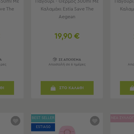
350ml Με
Παγούρι - Θερμός 300ml Με
Παγούρι
ave The
Καλαμάκι Estia Save The
Καλαμά
Aegean
€
19,90 €
Α
ΣΕ ΑΠΟΘΕΜΑ
έρες
Αποστολή σε 6 ημέρες
Απο
ΘΙ
ΣΤΟ ΚΑΛΑΘΙ
BEST SELLER
ΝΕΑ ΣΥΛΛΟ
ESTIA50