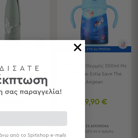
-50% ΣΤΟ 2ο ΠΡΟΪΟΝ
άλι Θερμός 500ml
Παγούρι - Θερμός 300ml Με
a Boo Flora Sage
Καλαμάκι Estia Save The
Aegean
15,90 €
19,90 €
ΣΕ ΑΠΟΘΕΜΑ
ΣΕ ΑΠΟΘΕΜΑ
στολή σε 6 ημέρες
Αποστολή σε 6 ημέρες
νω από το Spitishop e-mails