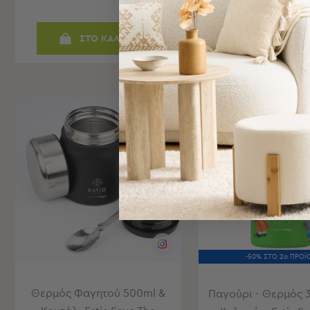
Bags
&
ΣΤΟ ΚΑΛΑΘΙ
ΣΤΟ ΚΑΛΑ
Υποστρώματα
Ισοθερμικές
Τσάντες
Θερμός
Εξοπλισμός
ESTIA50
&
Αξεσουάρ
Είδη
Ταξιδίου
Είδη
Ταξιδίου
Μαξιλάρια
&
-50% ΣΤΟ 2ο ΠΡΟΪ
Μάσκες
Ύπνου
Θερμός Φαγητού 500ml &
Νεσεσέρ
Παγούρι - Θερμός 