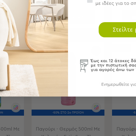
με ιδέες για το σπ
ΘΙ
ΣΤΟ ΚΑΛΑΘΙ
Στείλτε
BEST SELLER
ESTIA50
ESTIA50
ΟΝ
-50% ΣΤΟ 2ο ΠΡΟΪΟΝ
-
300ml Με
Παγούρι - Θερμός 500ml Με
Παγούρι