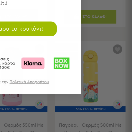
ίτι!
ΣΤΟ ΚΑΛΑΘΙ
ΣΤΟ ΚΑΛΑΘΙ
 μου το κουπόνι!
BEST SELLER
ESTIA50
50% ΣΤΟ 2ο ΠΡΟΪΟΝ
-50% ΣΤΟ 2ο ΠΡΟΪΟΝ
 - Θερμός 350ml Με
Παγούρι - Θερμός 500ml Με