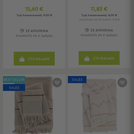
Τραπέζια
15,60 €
11,83 €
-
Σκαμπό
Τιμή Κατασκευαστή:
19,50 €
Τιμή Κατασκευαστή:
16,90 €
Χαμηλότερη τιμή 30 ημερών: 15,21 €
Μπαρ
ΣΕ ΑΠΟΘΕΜΑ
ΣΕ ΑΠΟΘΕΜΑ
Μπάνιο
Αποστολή σε 6 ημέρες
Αποστολή σε 6 ημέρες
Μπάνιο
Προβολή
ΣΤΟ ΚΑΛΑΘΙ
Όλων
ΣΤΟ ΚΑΛΑΘΙ
Καθρέφτες
Ντουλάπια
Στήλες
BEST SELLER
SALES
Τρόλεϊ
SALES
Οργάνωσης
Κήπος
Κήπος
Προβολή
Όλων