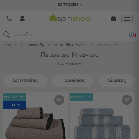
ΕΚΠΤΩΣΕΙΣ >
τραπεζομάντηλα
αρχική
>
Λευκά Είδη
>
Λευκά Είδη Μπάνιου
>
Πετσέτες Μπάνιου
Κατηγορίες
Πετσέτες Μπάνιου
Προβολή
(
942
προϊόντα
)
Όλων
Σεντόνια
Σετ Πετσέτες
Προσώπου
Σώματος
Κουβερλί
Ριχτάρια
Πετσέτες
BEST SELLER
BEST SELLER
Κουρτίνες
SALES
Χαλιά
Φωτιστικά
Έπιπλα
Διακοσμητικά
Είδη