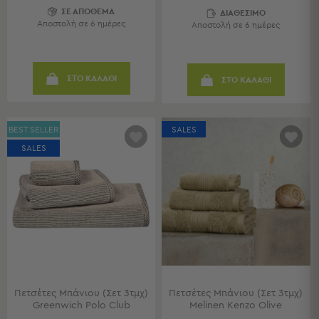
Παραβάν
ΣΕ ΑΠΟΘΕΜΑ
ΔΙΑΘΕΣΙΜΟ
Καθρέφτες
Αποστολή σε 6 ημέρες
Αποστολή σε 6 ημέρες
με
Κοσμηματοθήκη
Κεφαλάρια
ΣΤΟ ΚΑΛΑΘΙ
ΣΤΟ ΚΑΛΑΘΙ
Κρεβατιού
Κουζίνα
-
BEST SELLER
SALES
Τραπεζαρία
SALES
Κουζίνα
-
Τραπεζαρία
Προβολή
Όλων
Τραπέζια
Κουζίνας
-
Πετσέτες Μπάνιου (Σετ 3τμχ)
Πετσέτες Μπάνιου (Σετ 3τμχ)
Τραπεζαρίες
Greenwich Polo Club
Melinen Kenzo Olive
Καρέκλες