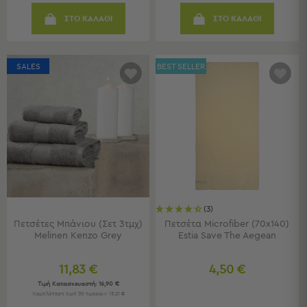
Γραφεία
ΣΤΟ ΚΑΛΑΘΙ
ΣΤΟ ΚΑΛΑΘΙ
Καρέκλες
Γραφείου
Βιβλιοθήκες
-
SALES
BEST SELLER
Ραφιέρες
"Έξυπνα"
Έπιπλα
Κρεβατοκάμαρα
Κρεβατοκάμαρα
Προβολή
Όλων
Κομοδίνα
(3)
Μπουντουάρ
Πετσέτες Μπάνιου (Σετ 3τμχ)
Πετσέτα Microfiber (70x140)
Melinen Kenzo Grey
Estia Save The Aegean
Συρταριέρες
Ταμπουρέ
Σκαμπό
11,83 €
4,50 €
Κρεμάστρες
Τιμή Κατασκευαστή:
16,90 €
Χαμηλότερη τιμή 30 ημερών: 15,21 €
Δαπέδου