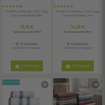
Καρέκλες
Τραπέζια
(2)
(1)
Ομπρέλες
Πετσέτες Μπάνιου (Σετ 3τμχ)
Πετσέτες Μπάνιου (Σετ 3τμχ)
Das Home Best 0842
Das Home Best Line
&
Σκίαστρα
15,12 €
14,32 €
Παιδικά
Τιμή Κατασκευαστή:
18,90 €
Τιμή Κατασκευαστή:
17,90 €
-
Βρεφικά
ΣΕ ΑΠΟΘΕΜΑ
ΣΕ ΑΠΟΘΕΜΑ
Αποστολή σε 6 ημέρες
Αποστολή σε 6 ημέρες
Παιδικά
-
Βρεφικά
Όλα
ΣΤΟ ΚΑΛΑΘΙ
ΣΤΟ ΚΑΛΑΘΙ
τα
Έπιπλα
Λίκνο
BEST SELLER
Παρκοκρέβατα
Αλλαξιέρες
Μωρού
Πύργοι