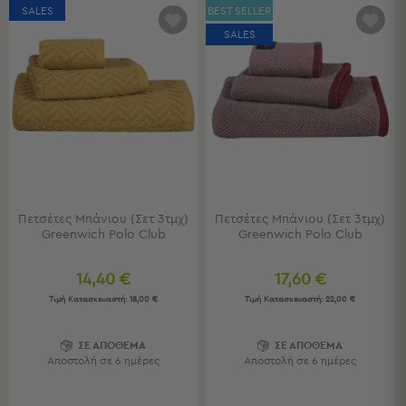
Πολυθρόνες
SALES
BEST SELLER
Ταμπουρέ
SALES
Σκαμπό
Παραβάν
Συρταριέρες
-
Ντουλάπια
Κονσολες
-
Μπουφέδες
Βιβλιοθήκες
Πετσέτες Μπάνιου (Σετ 3τμχ)
Πετσέτες Μπάνιου (Σετ 3τμχ)
-
Greenwich Polo Club
Greenwich Polo Club
Ραφιέρες
Σύνθετα
14,40 €
17,60 €
Σαλονιού
Τιμή Κατασκευαστή:
18,00 €
Τιμή Κατασκευαστή:
22,00 €
Γραφείο
ΣΕ ΑΠΟΘΕΜΑ
ΣΕ ΑΠΟΘΕΜΑ
Γραφείο
Αποστολή σε 6 ημέρες
Αποστολή σε 6 ημέρες
Προβολή
Όλων