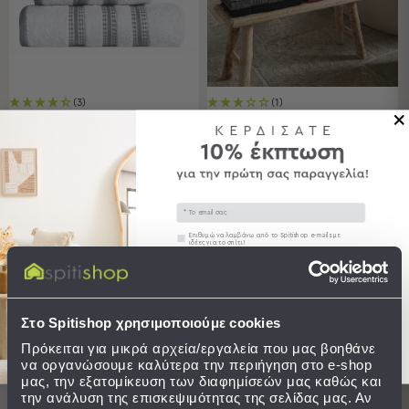
Εκμάθησης
Κρεβάτια
Ντουλάπες
Τραπεζάκια
Γραφεία
Καρέκλες
(3)
(1)
Πετσέτες Μπάνιου (Σετ 3τμχ)
Πετσέτα Σώματος (70x140)
-
Nef-Nef Homeware
Ravelia 500gsm
Σκαμπό
Πολυθρόνες
15,90 €
7,49 €
-
Πουφ
Email
Βιβλιοθήκες
Συγκατάθεση
Επιθυμώ να λαμβάνω από το Spitishop e-mails με
Ράφια
ιδέες για το σπίτι!
διαθέσιμα χρώματα/μεγέθη
ΣΕ ΑΠΟΘΕΜΑ
-
Αποστολή σε 6 ημέρες
Στείλτε μου το κουπόνι!
Ραφιέρες
Καθρέφτες
Στο Spitishop χρησιμοποιούμε cookies
Κρεμάστρες
ΣΤΟ ΚΑΛΑΘΙ
ΠΕΡΙΣΣΟΤΕΡΑ
Στρώματα
Πρόκειται για μικρά αρχεία/εργαλεία που μας βοηθάνε
Αλλαξιέρας
να οργανώσουμε καλύτερα την περιήγηση στο e-shop
μας, την εξατομίκευση των διαφημίσεών μας καθώς και
την ανάλυση της επισκεψιμότητας της σελίδας μας. Αν
Σεντόνια
BEST SELLER
BEST SELLER