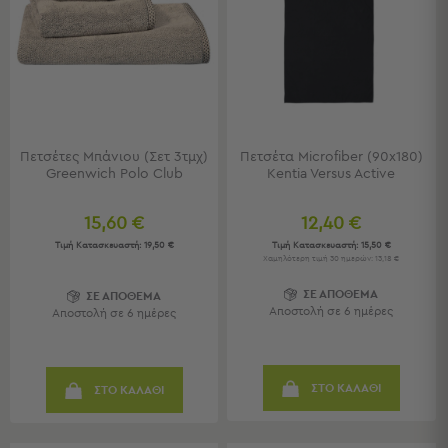
-
Χωλ
Έπιπλα
Εισόδου
Παπουτσοθήκες
Καλόγεροι
Ρούχων
Μπουφέδες
Πετσέτες Μπάνιου (Σετ 3τμχ)
Πετσέτα Microfiber (90x180)
Greenwich Polo Club
Kentia Versus Active
-
Κονσόλες
15,60 €
12,40 €
Σαλόνι
Τιμή Κατασκευαστή:
19,50 €
Τιμή Κατασκευαστή:
15,50 €
Χαμηλότερη τιμή 30 ημερών: 13,18 €
Σαλόνι
ΣΕ ΑΠΟΘΕΜΑ
ΣΕ ΑΠΟΘΕΜΑ
Προβολή
Αποστολή σε 6 ημέρες
Αποστολή σε 6 ημέρες
Όλων
Έπιπλα
Τηλεόρασης
Τραπεζάκια
ΣΤΟ ΚΑΛΑΘΙ
ΣΤΟ ΚΑΛΑΘΙ
Σαλονιού
Πουφ