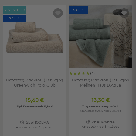
Τσάντες
BEST SELLER
SALES
-
SALES
Νεσεσέρ
Τσάντες
Θαλάσσης
Νεσεσέρ
Παραλίας
Σαγιονάρες
Σαγιονάρες
(4)
Προβολή
Πετσέτες Μπάνιου (Σετ 3τμχ)
Πετσέτες Μπάνιου (Σετ 3τμχ)
Όλων
Greenwich Polo Club
Melinen Haus D.Aqua
Ανδρικές
Γυναικείες
15,60 €
13,30 €
Παιδικές
Τιμή Κατασκευαστή:
19,50 €
Τιμή Κατασκευαστή:
19,00 €
Χαμηλότερη τιμή 30 ημερών: 17,10 €
Εξοπλισμός
ΣΕ ΑΠΟΘΕΜΑ
ΣΕ ΑΠΟΘΕΜΑ
&
Αποστολή σε 6 ημέρες
Αποστολή σε 6 ημέρες
Είδη