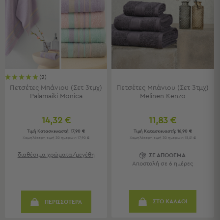
Πετσέτες
-
Παρεό
Πετσέτες
-
Παρεό
Προβολή
(2)
Όλων
Πετσέτες Μπάνιου (Σετ 3τμχ)
Πετσέτες Μπάνιου (Σετ 3τμχ)
Palamaiki Monica
Melinen Kenzo
Πετσέτες
Ενηλίκων
Παρεό
14,32 €
11,83 €
Καφτάνια
Τιμή Κατασκευαστή:
17,90 €
Τιμή Κατασκευαστή:
16,90 €
Χαμηλότερη τιμή 30 ημερών: 17,90 €
Χαμηλότερη τιμή 30 ημερών: 15,21 €
–
Πόντσο
διαθέσιμα χρώματα/μεγέθη
ΣΕ ΑΠΟΘΕΜΑ
Παιδικές
Αποστολή σε 6 ημέρες
Πετσέτες
Τσάντες
ΣΤΟ ΚΑΛΑΘΙ
ΠΕΡΙΣΣΟΤΕΡΑ
-
Νεσεσέρ