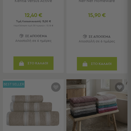
Kentia Versus Active
Nef-Nef Homeware
Παιδικά
12,40 €
15,90 €
Παιδικά
Τιμή Κατασκευαστή:
15,50 €
Χαμηλότερη τιμή 30 ημερών: 13,18 €
Προβολή
Όλων
ΣΕ ΑΠΟΘΕΜΑ
ΣΕ ΑΠΟΘΕΜΑ
Πετσέτες
Αποστολή σε 6 ημέρες
Αποστολή σε 6 ημέρες
Πόντσο
Μαγιό
&
ΣΤΟ ΚΑΛΑΘΙ
ΣΤΟ ΚΑΛΑΘΙ
Αντηλιακές
Μπλούζες
Πέδιλα
BEST SELLER
-
Σαγιονάρες
Καπέλα
Τσάντες
Θαλάσσης
Σωσίβια
-