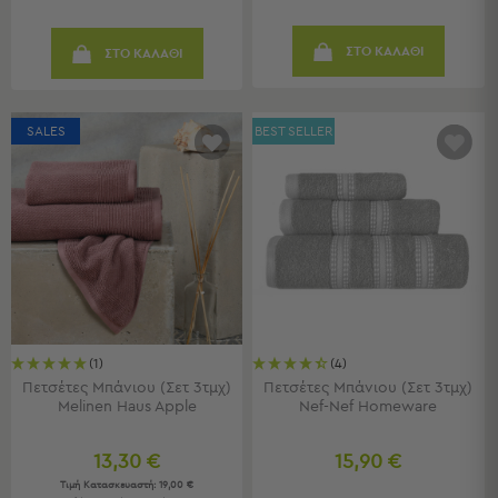
Παραλίας
Εξοπλισμός
ΣΤΟ ΚΑΛΑΘΙ
ΣΤΟ ΚΑΛΑΘΙ
&
Είδη
Παραλίας
SALES
BEST SELLER
Προβολή
Όλων
Ομπρέλες
Θαλάσσης
Σκίαστρα
Παραλίας
Ψάθες
Καρεκλάκια
Παραλίας
(1)
(4)
Είδη
Πετσέτες Μπάνιου (Σετ 3τμχ)
Πετσέτες Μπάνιου (Σετ 3τμχ)
Camping
Melinen Haus Apple
Nef-Nef Homeware
Είδη
13,30 €
15,90 €
Camping
Τιμή Κατασκευαστή:
19,00 €
Σκηνές