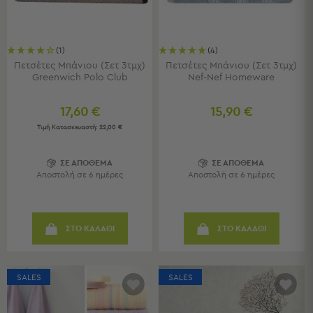
Κουζίνας
Είδη
Μπάνιου
(1)
(4)
Οργάνωση
Πετσέτες Μπάνιου (Σετ 3τμχ)
Πετσέτες Μπάνιου (Σετ 3τμχ)
Σπιτιού
Greenwich Polo Club
Nef-Nef Homeware
Βρεφικά
Παιδικά
17,60 €
15,90 €
Ένδυση
Τιμή Κατασκευαστή:
22,00 €
Δωμάτια
ΣΕ ΑΠΟΘΕΜΑ
ΣΕ ΑΠΟΘΕΜΑ
Κρεβατοκάμαρα
Αποστολή σε 6 ημέρες
Αποστολή σε 6 ημέρες
Σαλόνι
Μπάνιο
Κουζίνα
ΣΤΟ ΚΑΛΑΘΙ
ΣΤΟ ΚΑΛΑΘΙ
Βρεφικό
Δωμάτιο
Παιδικό
Δωμάτιο
SALES
SALES
Εποχιακά