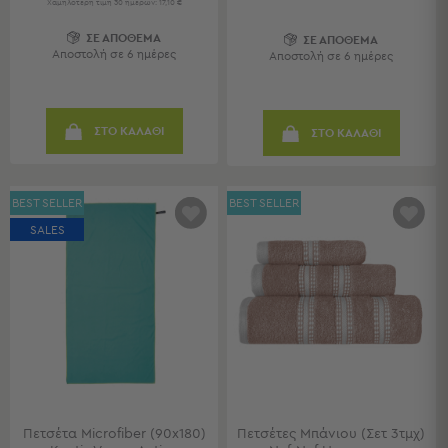
Χαμηλότερη τιμή 30 ημερών: 17,10 €
Sleeping
ΣΕ ΑΠΟΘΕΜΑ
Bags
ΣΕ ΑΠΟΘΕΜΑ
Αποστολή σε 6 ημέρες
Αποστολή σε 6 ημέρες
&
Υποστρώματα
Ισοθερμικές
Τσάντες
ΣΤΟ ΚΑΛΑΘΙ
ΣΤΟ ΚΑΛΑΘΙ
Θερμός
Εξοπλισμός
&
BEST SELLER
BEST SELLER
Αξεσουάρ
SALES
Είδη
Ταξιδίου
Είδη
Ταξιδίου
Μαξιλάρια
&
Μάσκες
Ύπνου
Πετσέτα Microfiber (90x180)
Πετσέτες Μπάνιου (Σετ 3τμχ)
Νεσεσέρ