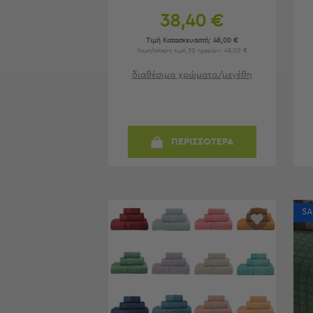
Παιδικά
38,40 €
Παιδικά
Τιμή Κατασκευαστή:
48,00 €
Προβολή
Χαμηλότερη τιμή 30 ημερών: 48,00 €
Όλων
διαθέσιμα χρώματα/μεγέθη
Πετσέτες
Πόντσο
Μαγιό
&
ΠΕΡΙΣΣΟΤΕΡΑ
Αντηλιακές
Μπλούζες
Πέδιλα
-
Σαγιονάρες
SA
Καπέλα
Τσάντες
Θαλάσσης
Σωσίβια
-
Μπρατσάκια