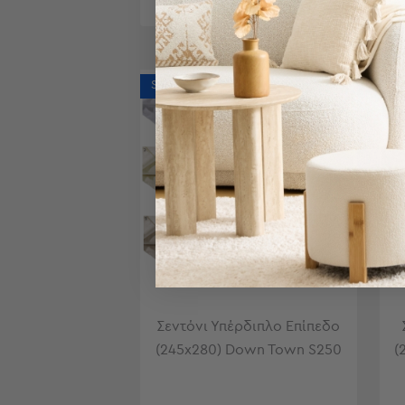
Bags
&
Υποστρώματα
Ισοθερμικές
SALES
SA
Τσάντες
Θερμός
Εξοπλισμός
&
Αξεσουάρ
Είδη
Ταξιδίου
Είδη
Ταξιδίου
Μαξιλάρια
&
Σεντόνι Υπέρδιπλο Επίπεδο
Μάσκες
(245x280) Down Town S250
(
Ύπνου
Νεσεσέρ