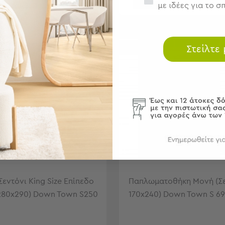
με ιδέες για το σπ
LES
SALES
Στείλτε
Σεντόνι King Size Επίπεδο
Παπλωματοθήκη Μονή (Σ
280x290) Down Town S250
170x240) Down Town S 6