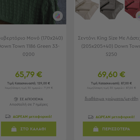
υβερτόριο Μονό (170x240)
Σεντόνι King Size Με Λάστ
Down Town 1186 Green 33-
(205x205+40) Down Tow
0200
S250
65,79 €
69,60 €
Τιμή Κατασκευαστή:
129,00 €
Τιμή Κατασκευαστή:
87,00 €
Χαμηλότερη τιμή 30 ημερών: 71,99 €
Χαμηλότερη τιμή 30 ημερών: 87,00 €
διαθέσιμα χρώματα/μεγέθη
ΣΕ ΑΠΟΘΕΜΑ
Αποστολή σε 7 ημέρες
ΔΩΡΕΑΝ μεταφορικά!
ΔΩΡΕΑΝ μεταφορικά!
ΣΤΟ ΚΑΛΑΘΙ
ΠΕΡΙΣΣΟΤΕΡΑ