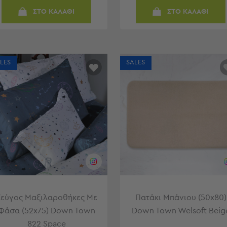
ΣΤΟ ΚΑΛΑΘΙ
ΣΤΟ ΚΑΛΑΘΙ
LES
SALES
Ζεύγος Μαξιλαροθήκες Με
Πατάκι Μπάνιου (50x80)
Φάσα (52x75) Down Town
Down Town Welsoft Beig
822 Space