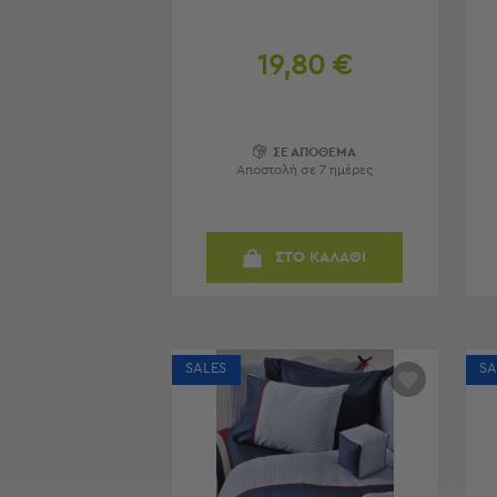
Τσάντες
-
Νεσεσέρ
19,80 €
Τσάντες
Θαλάσσης
Νεσεσέρ
Παραλίας
ΣΕ ΑΠΟΘΕΜΑ
Αποστολή σε 7 ημέρες
Σαγιονάρες
Σαγιονάρες
ΣΤΟ ΚΑΛΑΘΙ
Προβολή
Όλων
Ανδρικές
Γυναικείες
Παιδικές
SALES
SA
Εξοπλισμός
&
Είδη
Παραλίας