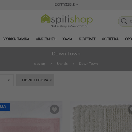
ΕΚΠΤΩΣΕΙΣ >
ΒΡΕΦΙΚΑ-ΠΑΙΔΙΚΑ
ΔΙΑΚΟΣΜΗΣΗ
ΧΑΛΙΑ
ΚΟΥΡΤΙΝΕΣ
ΦΩΤΙΣΤΙΚΑ
ΟΡΓ
Down Town
αρχική
>
Brands
>
Down Town
ΠΕΡΙΣΣΟΤΕΡΑ
LES