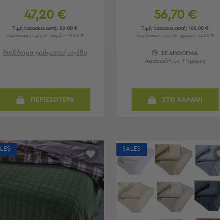
47,20 €
56,70 €
Τιμή Κατασκευαστή:
59,00 €
Τιμή Κατασκευαστή:
105,00 €
Χαμηλότερη τιμή 30 ημερών: 59,00 €
Χαμηλότερη τιμή 30 ημερών: 62,00 €
διαθέσιμα χρώματα/μεγέθη
ΣΕ ΑΠΟΘΕΜΑ
Αποστολή σε 7 ημέρες
ΠΕΡΙΣΣΟΤΕΡΑ
ΣΤΟ ΚΑΛΑΘΙ
LES
SALES