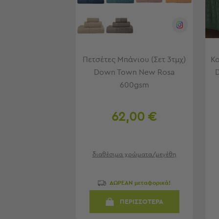
Φουσκωτά
Θαλάσσης
Παιχνίδια
Παραλίας
Παπούτσια
Θαλάσσης
Πετσέτες Μπάνιου (Σετ 3τμχ)
Κο
Θερμός
Down Town New Rosa
Φαγητοδοχεία
600gsm
Νέες
Αφίξεις
Best
62,00 €
Sellers
Είσοδος
Σπιτιού
διαθέσιμα χρώματα/μεγέθη
-
Χωλ
ΔΩΡΕΑΝ μεταφορικά!
Είσοδος
Σπιτιού
ΠΕΡΙΣΣΟΤΕΡΑ
-