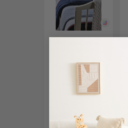
Εξοπλισμός
&
Είδη
Παραλίας
Προβολή
Όλων
Ομπρέλες
Πάντα Κούνιας (185x40)
Θαλάσσης
Down Town BS 700
Σκίαστρα
Παραλίας
Ψάθες
Καρεκλάκια
29,25 €
Παραλίας
Τιμή Κατασκευαστή:
65,00 €
Χαμηλότερη τιμή 30 ημερών: 34,27 €
Είδη
Camping
ΣΕ ΑΠΟΘΕΜΑ
Αποστολή σε 7 ημέρες
Είδη
Camping
Σκηνές
ΣΤΟ ΚΑΛΑΘΙ
Sleeping