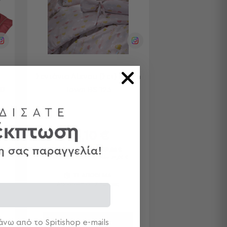
Σεντόνια Λίκνου (Σετ) Down
50
Town BS 123
35,10 €
Τιμή Κατασκευαστή:
39,00 €
Χαμηλότερη τιμή 30 ημερών: 39,00 €
ΣΕ ΑΠΟΘΕΜΑ
Αποστολή σε 7 ημέρες
νω από το Spitishop e-mails
ΣΤΟ ΚΑΛΑΘΙ