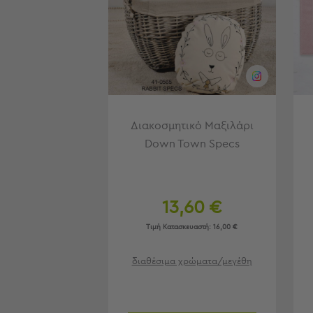
Είδη
Μπάνιου
Οργάνωση
Σπιτιού
Βρεφικά
Παιδικά
Ένδυση
Διακοσμητικό Μαξιλάρι
Δωμάτια
Down Town Specs
Κρεβατοκάμαρα
Σαλόνι
Μπάνιο
Κουζίνα
13,60 €
Βρεφικό
Τιμή Κατασκευαστή:
16,00 €
Δωμάτιο
Παιδικό
Δωμάτιο
διαθέσιμα χρώματα/μεγέθη
Εποχιακά
Πετσέτες