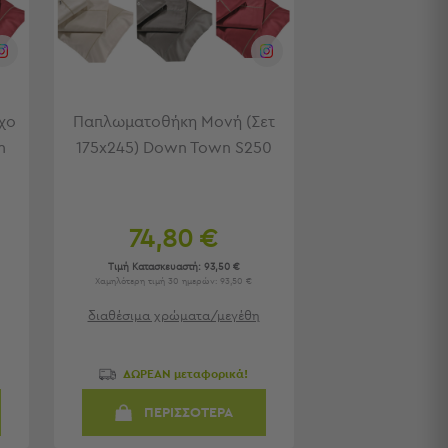
ιχο
Παπλωματοθήκη Μονή (Σετ
n
175x245) Down Town S250
74,80 €
Τιμή Κατασκευαστή:
93,50 €
Χαμηλότερη τιμή 30 ημερών: 93,50 €
διαθέσιμα χρώματα/μεγέθη
ΔΩΡΕΑΝ μεταφορικά!
ΠΕΡΙΣΣΟΤΕΡΑ