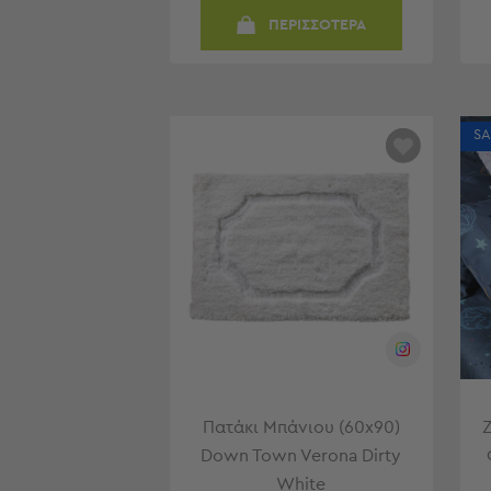
-
ΠΕΡΙΣΣΟΤΕΡΑ
Παρεό
Πετσέτες
-
Παρεό
SA
Προβολή
Όλων
Πετσέτες
Ενηλίκων
Παρεό
Καφτάνια
–
Πόντσο
Παιδικές
Πετσέτες
Τσάντες
Πατάκι Μπάνιου (60x90)
-
Νεσεσέρ
Down Town Verona Dirty
White