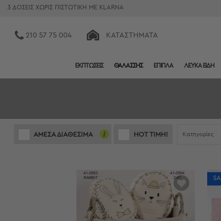
3 ΔΟΣΕΙΣ ΧΩΡΙΣ ΠΙΣΤΩΤΙΚΗ ΜΕ KLARNA
210 57 75 004
ΚΑΤΑΣΤΉΜΑΤΑ
ΕΚΠΤΩΣΕΙΣ
ΘΑΛΑΣΣΗΣ
ΕΠΙΠΛΑ
ΛΕΥΚΑ ΕΙΔΗ
Κατηγορίες
Προβολή
Όλων
Σεντόνια
Κουβερλί
Ριχτάρια
Kατηγορίες
ΑΜΕΣΑ ΔΙΑΘΕΣΙΜΑ
HOT ΤΙΜΗ!
Πετσέτες
Κουρτίνες
Χαλιά
Φωτιστικά
SA
Έπιπλα
Διακοσμητικά
Είδη
Κουζίνας