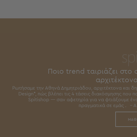
Παιδικά
Παιδικά
Προβολή
Όλων
Πετσέτες
Πόντσο
Μαγιό
&
Αντηλιακές
Μπλούζες
Ποιο trend ταιριάζει στο 
Πέδιλα
αρχιτέκτονα
-
Ρωτήσαμε την Αθηνά Δημητριάδου, αρχιτέκτονα και δημ
Σαγιονάρες
Design*, πώς βλέπει τις 4 τάσεις διακόσμησης που 
Καπέλα
Spitishop — σαν αφετηρία για να φτιάξουμε ένα
Τσάντες
πραγματικά σε εμάς . - Αθ
Θαλάσσης
Σωσίβια
ΜΑΘ
-
Μπρατσάκια