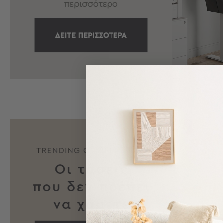
Εξοπλισμός
&
Είδη
Παραλίας
Προβολή
Όλων
Ομπρέλες
Θαλάσσης
Σκίαστρα
Παραλίας
Ψάθες
Καρεκλάκια
Παραλίας
Είδη
Camping
Είδη
Camping
Σκηνές
Sleeping