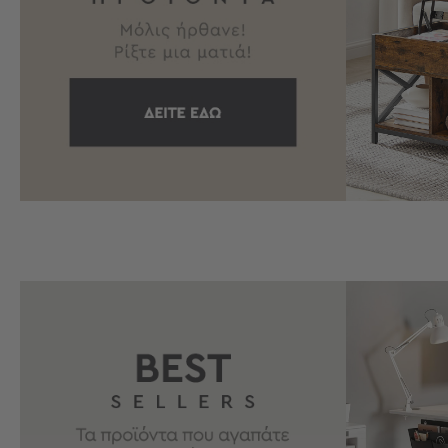
Τσάντες
-
Νεσεσέρ
Τσάντες
Θαλάσσης
Νεσεσέρ
Παραλίας
Σαγιονάρες
Σαγιονάρες
Προβολή
Όλων
Ανδρικές
Γυναικείες
Παιδικές
Εξοπλισμός
&
Είδη
Παραλίας