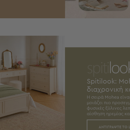
Spitilook: M
διαχρονική 
Η σειρά Mohea είνα
μοιάζει πιο προσεγ
φυσικές ξύλινες λεπ
αίσθηση ηρεμίας και
ΑΝΤΙΓΡΆΨΤΕ ΤΟ 