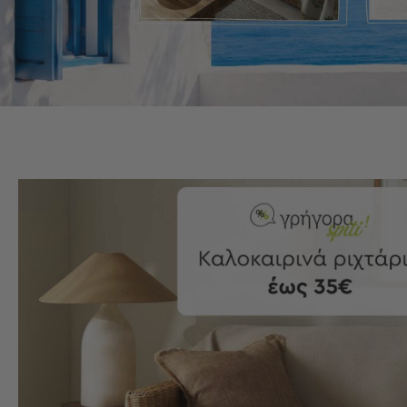
Είδη
Μπάνιου
Οργάνωση
Σπιτιού
Βρεφικά
Παιδικά
Ένδυση
Δωμάτια
Κρεβατοκάμαρα
Σαλόνι
Μπάνιο
Κουζίνα
Βρεφικό
Δωμάτιο
Παιδικό
Δωμάτιο
Εποχιακά
Πετσέτες