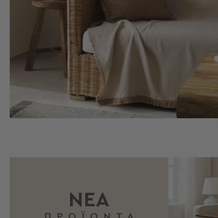
-
Παρεό
Πετσέτες
-
Παρεό
Προβολή
Όλων
Πετσέτες
Ενηλίκων
Παρεό
Καφτάνια
–
Πόντσο
Παιδικές
Πετσέτες
Τσάντες
-
Νεσεσέρ