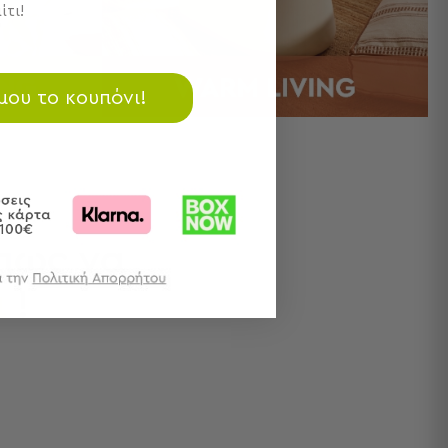
ίτι!
 μου το κουπόνι!
πως να
ι
!