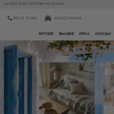
3 ΔΟΣΕΙΣ ΧΩΡΙΣ ΠΙΣΤΩΤΙΚΗ ΜΕ KLARNA
210 57 75 004
ΚΑΤΑΣΤΉΜΑΤΑ
ΕΚΠΤΩΣΕΙΣ
ΘΑΛΑΣΣΗΣ
ΕΠΙΠΛΑ
ΛΕΥΚΑ ΕΙΔΗ
Κατηγορίες
Προβολή
Όλων
Σεντόνια
Κουβερλί
Ριχτάρια
Πετσέτες
Κουρτίνες
Χαλιά
Φωτιστικά
Έπιπλα
Διακοσμητικά
Είδη
Κουζίνας