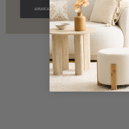
Bags
&
Υποστρώματα
Ισοθερμικές
Τσάντες
Θερμός
Εξοπλισμός
&
Αξεσουάρ
Είδη
Mας ρ
Ταξιδίου
Είδη
επι
Ταξιδίου
Μαξιλάρια
&
Μάσκες
Ύπνου
Νεσεσέρ