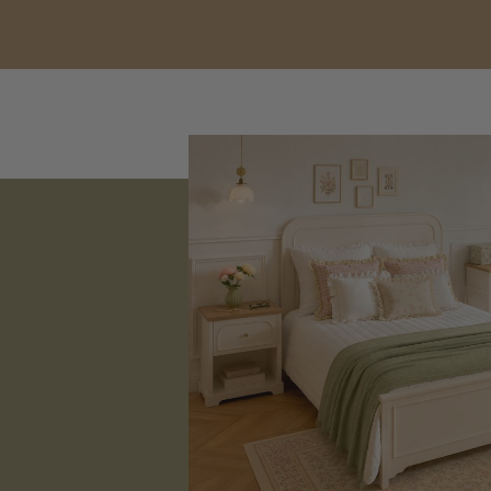
Φουσκωτά
Θαλάσσης
Παιχνίδια
Παραλίας
Παπούτσια
Θαλάσσης
Θερμός
Φαγητοδοχεία
Νέες
Αφίξεις
Best
Sellers
Είσοδος
Σπιτιού
-
Χωλ
Είσοδος
Σπιτιού
-