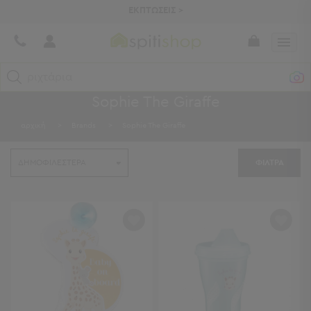
ΕΚΠΤΩΣΕΙΣ >
τραπεζομάν
Sophie The Giraffe
Κατηγορίες
αρχική
>
Brands
>
Sophie The Giraffe
Προβολή
Όλων
ΦΙΛΤΡΑ
Σεντόνια
Κουβερλί
Ριχτάρια
Πετσέτες
Κουρτίνες
Χαλιά
Φωτιστικά
Έπιπλα
Διακοσμητικά
Είδη