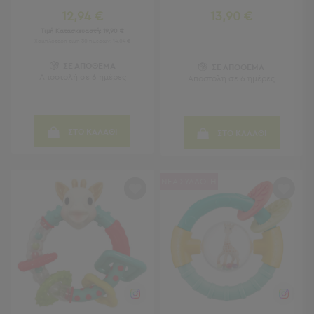
12,94 €
13,90 €
Παιδικά
Τιμή Κατασκευαστή:
19,90 €
Χαμηλότερη τιμή 30 ημερών: 14,04 €
Παιδικά
ΣΕ ΑΠΟΘΕΜΑ
Προβολή
ΣΕ ΑΠΟΘΕΜΑ
Αποστολή σε 6 ημέρες
Αποστολή σε 6 ημέρες
Όλων
Πετσέτες
Πόντσο
Μαγιό
ΣΤΟ ΚΑΛΑΘΙ
ΣΤΟ ΚΑΛΑΘΙ
&
Αντηλιακές
Μπλούζες
ΝΕΑ ΣΥΛΛΟΓΗ
Πέδιλα
-
Σαγιονάρες
Καπέλα
Τσάντες
Θαλάσσης
Σωσίβια
-