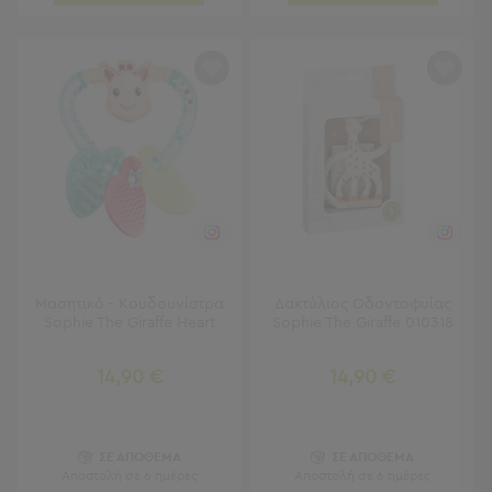
Γραφεία
Καρέκλες
Γραφείου
Βιβλιοθήκες
-
Ραφιέρες
"Έξυπνα"
Έπιπλα
Κρεβατοκάμαρα
Κρεβατοκάμαρα
Προβολή
Μασητικό - Κουδουνίστρα
Δακτύλιος Οδοντοφυίας
Όλων
Sophie The Giraffe Heart
Sophie The Giraffe 010318
Κομοδίνα
Μπουντουάρ
14,90 €
14,90 €
Συρταριέρες
Ταμπουρέ
Σκαμπό
Κρεμάστρες
ΣΕ ΑΠΟΘΕΜΑ
ΣΕ ΑΠΟΘΕΜΑ
Αποστολή σε 6 ημέρες
Αποστολή σε 6 ημέρες
Δαπέδου