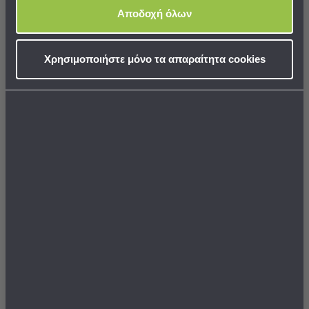
Εκμάθησης
Αποδοχή όλων
Κρεβάτια
Ντουλάπες
Τραπεζάκια
Δακτύλιος Οδοντοφυίας
Μασητικό Sophie The Giraffe
Χρησιμοποιήστε μόνο τα απαραίτητα cookies
Sophie The Giraffe 220117
Silhouette Rings
Γραφεία
Καρέκλες
-
17,91 €
17,91 €
Σκαμπό
Πολυθρόνες
-
ΣΕ ΑΠΟΘΕΜΑ
ΣΕ ΑΠΟΘΕΜΑ
Πουφ
Αποστολή σε 6 ημέρες
Αποστολή σε 6 ημέρες
Βιβλιοθήκες
Ράφια
-
ΣΤΟ ΚΑΛΑΘΙ
ΣΤΟ ΚΑΛΑΘΙ
Ραφιέρες
Καθρέφτες
Κρεμάστρες
Στρώματα
Αλλαξιέρας
Σεντόνια