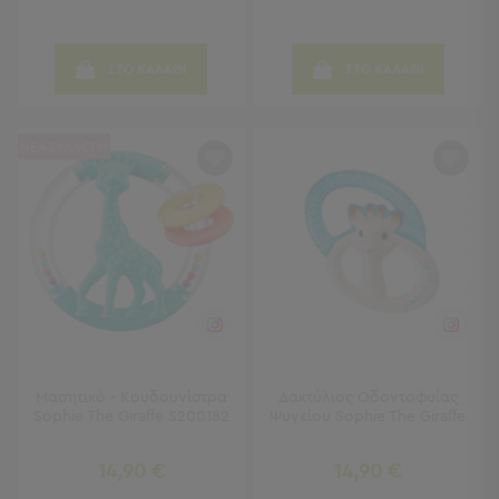
Παραβάν
Καθρέφτες
με
ΣΤΟ ΚΑΛΑΘΙ
ΣΤΟ ΚΑΛΑΘΙ
Κοσμηματοθήκη
Κεφαλάρια
Κρεβατιού
ΝΕΑ ΣΥΛΛΟΓΗ
Κουζίνα
-
Τραπεζαρία
Κουζίνα
-
Τραπεζαρία
Προβολή
Όλων
Τραπέζια
Μασητικό - Κουδουνίστρα
Δακτύλιος Οδοντοφυίας
Κουζίνας
Sophie The Giraffe S200182
Ψυγείου Sophie The Giraffe
-
Τραπεζαρίες
14,90 €
14,90 €
Καρέκλες