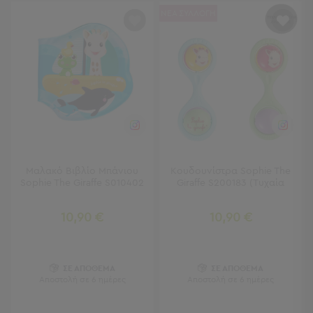
ΝΕΑ ΣΥΛΛΟΓΗ
Τσάντες
-
Νεσεσέρ
Τσάντες
Θαλάσσης
Νεσεσέρ
Παραλίας
Σαγιονάρες
Σαγιονάρες
Μαλακό Βιβλίο Μπάνιου
Κουδουνίστρα Sophie The
Προβολή
Sophie The Giraffe S010402
Giraffe S200183 (Τυχαία
Όλων
Ανδρικές
10,90 €
10,90 €
Γυναικείες
Παιδικές
Εξοπλισμός
ΣΕ ΑΠΟΘΕΜΑ
ΣΕ ΑΠΟΘΕΜΑ
Αποστολή σε 6 ημέρες
Αποστολή σε 6 ημέρες
&
Είδη