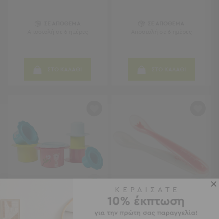
Τραπέζια
-
ΣΕ ΑΠΟΘΕΜΑ
ΣΕ ΑΠΟΘΕΜΑ
Σκαμπό
Αποστολή σε 6 ημέρες
Αποστολή σε 6 ημέρες
Μπαρ
Μπάνιο
ΣΤΟ ΚΑΛΑΘΙ
ΣΤΟ ΚΑΛΑΘΙ
Μπάνιο
Προβολή
Όλων
Καθρέφτες
Ντουλάπια
Στήλες
Τρόλεϊ
Οργάνωσης
Κήπος
Κήπος
Προβολή
Όλων
Πυραμίδα Στοίβαξης Sophie
Κουτάλια Φαγητού (Σετ 2τμχ)