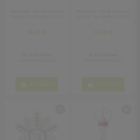
Μπρατσάκια
Φουσκωτά
Μασητικό - Κουδουνίστρα
Μασητικό - Κουδουνίστρα
Θαλάσσης
Sophie The Giraffe 010179
Sophie The Giraffe S200181
Παιχνίδια
Παραλίας
14,90 €
14,90 €
Παπούτσια
Θαλάσσης
Θερμός
Φαγητοδοχεία
ΣΕ ΑΠΟΘΕΜΑ
ΣΕ ΑΠΟΘΕΜΑ
Αποστολή σε 6 ημέρες
Αποστολή σε 6 ημέρες
Νέες
Αφίξεις
Best
Sellers
ΣΤΟ ΚΑΛΑΘΙ
ΣΤΟ ΚΑΛΑΘΙ
Είσοδος
Σπιτιού
-
Χωλ
Είσοδος
Σπιτιού