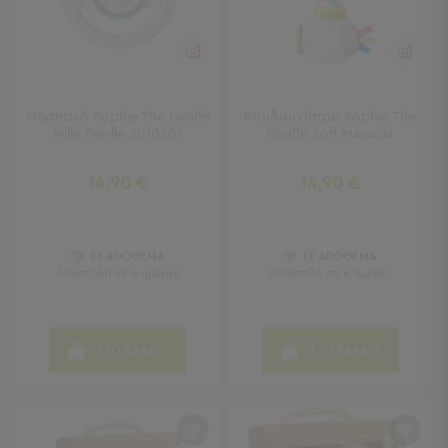
-
Χωλ
Έπιπλα
Εισόδου
Παπουτσοθήκες
Καλόγεροι
Μασητικό Sophie The Giraffe
Κουδουνίστρα Sophie The
Ρούχων
Mille Feville S010501
Giraffe Soft Maracas
Μπουφέδες
-
14,90 €
14,90 €
Κονσόλες
Σαλόνι
ΣΕ ΑΠΟΘΕΜΑ
ΣΕ ΑΠΟΘΕΜΑ
Αποστολή σε 6 ημέρες
Αποστολή σε 6 ημέρες
Σαλόνι
Προβολή
Όλων
Έπιπλα
ΣΤΟ ΚΑΛΑΘΙ
ΣΤΟ ΚΑΛΑΘΙ
Τηλεόρασης
Τραπεζάκια
Σαλονιού
Πουφ