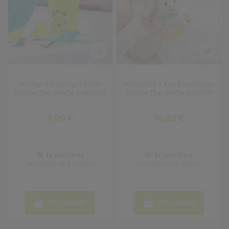
Πετσέτες
-
Παρεό
Πετσέτες
-
Παρεό
Προβολή
Ποτήρι Σιλικόνης (Φ7x8)
Μασητικό - Κουδουνίστρα
Όλων
Sophie The Giraffe S480005
Sophie The Giraffe S010331
Πετσέτες
Ενηλίκων
9,90 €
10,30 €
Παρεό
Καφτάνια
–
ΣΕ ΑΠΟΘΕΜΑ
ΣΕ ΑΠΟΘΕΜΑ
Πόντσο
Αποστολή σε 6 ημέρες
Αποστολή σε 6 ημέρες
Παιδικές
Πετσέτες
Τσάντες
ΣΤΟ ΚΑΛΑΘΙ
ΣΤΟ ΚΑΛΑΘΙ
-
Νεσεσέρ