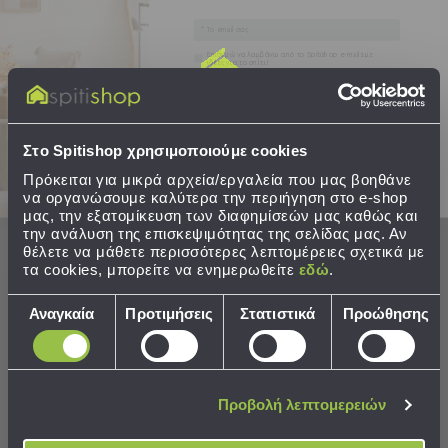
Καρέκλες
The Giraffe Λουλούδια
Sophie The Giraffe
Τραπέζια
Email
Ομπρέλες
15,90 €
15,90 €
Συγκατάθεση
Επιθυμώ να λαμβάνω από το Spitishop e-mails με
&
ιδέες για το σπίτι!
Σκίαστρα
Στείλτε μου το κουπόνι!
Παιδικά
ΣΕ ΑΠΟΘΕΜΑ
ΣΕ ΑΠΟΘΕΜΑ
Αποστολή σε 6 ημέρες
Αποστολή σε 6 ημέρες
-
Στο Spitishop χρησιμοποιούμε cookies
Βρεφικά
Πρόκειται για μικρά αρχεία/εργαλεία που μας βοηθάνε
να οργανώσουμε καλύτερα την περιήγηση στο e-shop
Παιδικά
μας, την εξατομίκευση των διαφημίσεών μας καθώς και
ΣΤΟ ΚΑΛΑΘΙ
ΣΤΟ ΚΑΛΑΘΙ
-
την ανάλυση της επισκεψιμότητας της σελίδας μας. Αν
θέλετε να μάθετε περισσότερες λεπτομέρειες σχετικά με
Βρεφικά
τα cookies, μπορείτε να ενημερωθείτε
εδώ
.
Όλα
τα
Επιλογή
Αναγκαία
Προτιμήσεις
Στατιστικά
Προώθησης
Έπιπλα
συγκατάθεσης
Λίκνο
Παρκοκρέβατα
Αλλαξιέρες
Προβολή λεπτομερειών
Μωρού
Πύργοι