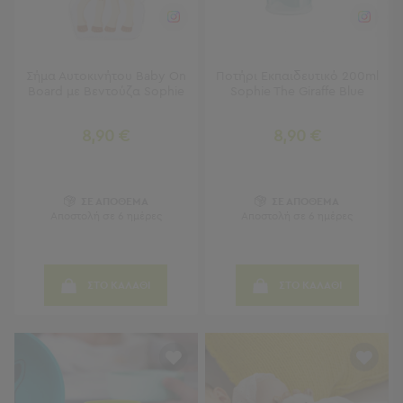
Κουζίνας
Είδη
Μπάνιου
Οργάνωση
Σήμα Αυτοκινήτου Baby On
Ποτήρι Εκπαιδευτικό 200ml
Σπιτιού
Board με Βεντούζα Sophie
Sophie The Giraffe Blue
Βρεφικά
Παιδικά
8,90 €
8,90 €
Ένδυση
Δωμάτια
ΣΕ ΑΠΟΘΕΜΑ
ΣΕ ΑΠΟΘΕΜΑ
Αποστολή σε 6 ημέρες
Αποστολή σε 6 ημέρες
Κρεβατοκάμαρα
Σαλόνι
Μπάνιο
Κουζίνα
ΣΤΟ ΚΑΛΑΘΙ
ΣΤΟ ΚΑΛΑΘΙ
Βρεφικό
Δωμάτιο
Παιδικό
Δωμάτιο
Εποχιακά