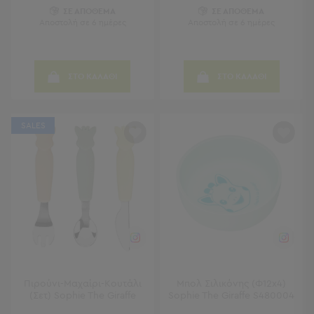
ΣΕ ΑΠΟΘΕΜΑ
ΣΕ ΑΠΟΘΕΜΑ
Sleeping
Αποστολή σε 6 ημέρες
Αποστολή σε 6 ημέρες
Bags
&
Υποστρώματα
Ισοθερμικές
ΣΤΟ ΚΑΛΑΘΙ
ΣΤΟ ΚΑΛΑΘΙ
Τσάντες
Θερμός
Εξοπλισμός
SALES
&
Αξεσουάρ
Είδη
Ταξιδίου
Είδη
Ταξιδίου
Μαξιλάρια
&
Μάσκες
Πιρούνι-Μαχαίρι-Κουτάλι
Μπολ Σιλικόνης (Φ12x4)
(Σετ) Sophie The Giraffe
Sophie The Giraffe S480004
Ύπνου
Νεσεσέρ