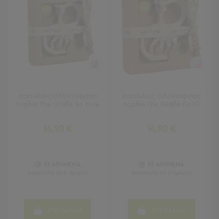
Πολυθρόνες
Ταμπουρέ
Σκαμπό
Παραβάν
Συρταριέρες
-
Ντουλάπια
Κονσολες
-
Δακτύλιος Οδοντοφυίας
Δακτύλιος Οδοντοφυίας
Μπουφέδες
Sophie The Giraffe So Pure
Sophie The Giraffe Πολύ
Βιβλιοθήκες
-
14,90 €
14,90 €
Ραφιέρες
Σύνθετα
Σαλονιού
ΣΕ ΑΠΟΘΕΜΑ
ΣΕ ΑΠΟΘΕΜΑ
Γραφείο
Αποστολή σε 6 ημέρες
Αποστολή σε 6 ημέρες
Γραφείο
Προβολή
ΣΤΟ ΚΑΛΑΘΙ
ΣΤΟ ΚΑΛΑΘΙ
Όλων