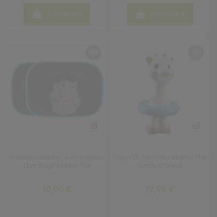
Παραλίας
ΣΤΟ ΚΑΛΑΘΙ
ΣΤΟ ΚΑΛΑΘΙ
Εξοπλισμός
&
Είδη
Παραλίας
Προβολή
Όλων
Ομπρέλες
Θαλάσσης
Σκίαστρα
Παραλίας
Ψάθες
Καρεκλάκια
Παραλίας
Ηλιοπροστασίες Αυτοκινήτου
Παιχνίδι Μπάνιου Sophie The
Είδη
(Σετ 2τμχ) Sophie The
Giraffe 010400
Camping
10,90 €
12,90 €
Είδη
Camping
Σκηνές