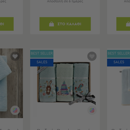
έρες
Αποστολή σε 6 ημέρες
Απο
ΘΙ
ΣΤΟ ΚΑΛΑΘΙ
BEST SELLER
BEST SELLER
SALES
SALES