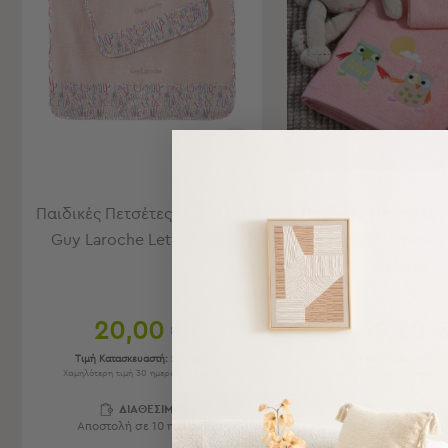
Εξοπλισμός
&
Είδη
Παραλίας
Προβολή
Όλων
Ομπρέλες
Θαλάσσης
Σκίαστρα
Παραλίας
Παιδικές Πετσέτες (Σετ 2τμχ)
Παιδικές Πετσέτες (
Ψάθες
Guy Laroche Letters Pink
Nef-Nef Homewar
Καρεκλάκια
Mania
Παραλίας
Είδη
20,00 €
19,20 
Camping
Τιμή Κατασκευαστή:
25,00 €
Τιμή Κατασκευαστή:
24
Χαμηλότερη τιμή 30 ημερών: 25,00 €
Χαμηλότερη τιμή 30 ημερών
Είδη
Camping
ΔΙΑΘΕΣΙΜΟ
ΣΕ ΑΠΟΘΕΜ
Σκηνές
Αποστολή σε 10 ημέρες
Αποστολή σε 6 ημ
Sleeping