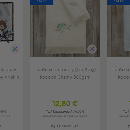
SALES
SALES
 Χεριών
Παιδικές Πετσέτες (Σετ 2τμχ)
Παιδικές
by Arlekin
Kocoon Chamy 380gsm
Koco
€
12,80 €
,00 €
Τιμή Κατασκευαστή:
16,00 €
Τιμή
 14,45 €
Χαμηλότερη τιμή 30 ημερών: 16,00 €
Χαμηλότε
Α
ΣΕ ΑΠΟΘΕΜΑ