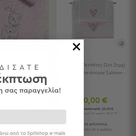
 Πετσέτες (Σετ 2τμχ)
Παιδικές Πετσέτες (Σετ 2τμχ)
Homeware Baby Best
Guy Laroche Amore Salmon -
16,80 €
20,00 €
 Κατασκευαστή:
24,00 €
Τιμή Κατασκευαστή:
25,00 €
Χαμηλότερη τιμή 30 ημερών: 25,00 €
ΙΜΟ ΜΟΝΟ ΣΕ ΚΑΤΑΣΤΗΜΑ
ΣΕ ΑΠΟΘΕΜΑ
Αποστολή σε 6 ημέρες
νω από το Spitishop e-mails