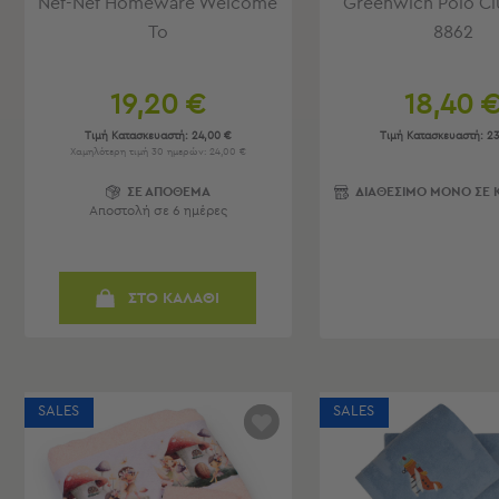
Nef-Nef Homeware Welcome
Greenwich Polo Cl
Παιδικά
To
8862
Παιδικά
Προβολή
19,20 €
18,40 
Όλων
Πετσέτες
Τιμή Κατασκευαστή:
24,00 €
Τιμή Κατασκευαστή:
23
Πόντσο
Χαμηλότερη τιμή 30 ημερών: 24,00 €
Μαγιό
ΣΕ ΑΠΟΘΕΜΑ
ΔΙΑΘΕΣΙΜΟ ΜΟΝΟ ΣΕ
&
Αποστολή σε 6 ημέρες
Αντηλιακές
Μπλούζες
Πέδιλα
ΣΤΟ ΚΑΛΑΘΙ
-
Σαγιονάρες
Καπέλα
Τσάντες
Θαλάσσης
SALES
SALES
Σωσίβια
-
Μπρατσάκια