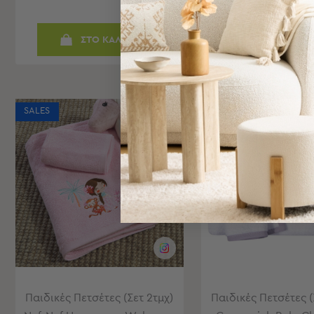
Bags
&
ΣΤΟ ΚΑΛΑΘΙ
ΣΤΟ ΚΑΛΑ
Υποστρώματα
Ισοθερμικές
Τσάντες
Θερμός
Εξοπλισμός
SALES
BEST SELLER
&
SALES
Αξεσουάρ
Είδη
Ταξιδίου
Είδη
Ταξιδίου
Μαξιλάρια
&
Μάσκες
Ύπνου
Νεσεσέρ
Παιδικές Πετσέτες (Σετ 2τμχ)
Παιδικές Πετσέτες (