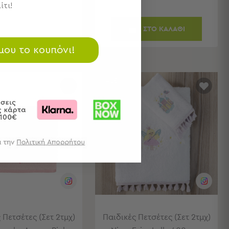
ίτι!
ΣΤΟ ΚΑΛΑΘΙ
 μου το κουπόνι!
SALES
 Πετσέτες (Σετ 2τμχ)
Παιδικές Πετσέτες (Σετ 2τμχ)