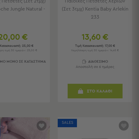
 Πετσέτες (Σετ 2τμχ)
Παιδικές Πετσέτες Χεριών
che Jungle Natural -
(Σετ 3τμχ) Kentia Baby Arlekin
233
20,00 €
13,60 €
 Κατασκευαστή:
25,00 €
Τιμή Κατασκευαστή:
17,00 €
ρη τιμή 30 ημερών: 25,00 €
Χαμηλότερη τιμή 30 ημερών: 14,45 €
ΙΜΟ ΜΟΝΟ ΣΕ ΚΑΤΑΣΤΗΜΑ
ΔΙΑΘΕΣΙΜΟ
Αποστολή σε 6 ημέρες
ΣΤΟ ΚΑΛΑΘΙ
SALES