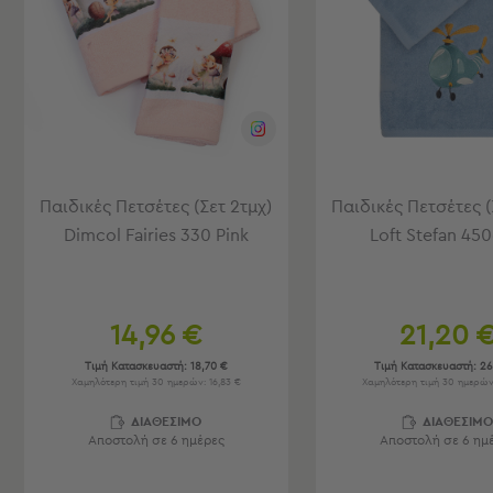
Φουσκωτά
Θαλάσσης
Παιχνίδια
Παραλίας
Παπούτσια
Θαλάσσης
Θερμός
Φαγητοδοχεία
Νέες
Παιδικές Πετσέτες (Σετ 2τμχ)
Παιδικές Πετσέτες (
Αφίξεις
Dimcol Fairies 330 Pink
Loft Stefan 45
Best
Sellers
Είσοδος
14,96 €
21,20 
Σπιτιού
-
Τιμή Κατασκευαστή:
18,70 €
Τιμή Κατασκευαστή:
26
Χωλ
Χαμηλότερη τιμή 30 ημερών: 16,83 €
Χαμηλότερη τιμή 30 ημερών
Είσοδος
ΔΙΑΘΕΣΙΜΟ
ΔΙΑΘΕΣΙΜ
Αποστολή σε 6 ημέρες
Αποστολή σε 6 ημ
Σπιτιού
-