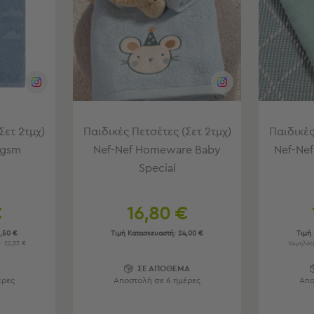
Σετ 2τμχ)
Παιδικές Πετσέτες (Σετ 2τμχ)
Παιδικές
0gsm
Nef-Nef Homeware Baby
Nef-Ne
Special
€
16,80 €
,50 €
Τιμή Κατασκευαστή:
24,00 €
Τιμή
: 22,53 €
Χαμηλότε
Ο
ΣΕ ΑΠΟΘΕΜΑ
έρες
Αποστολή σε 6 ημέρες
Απο