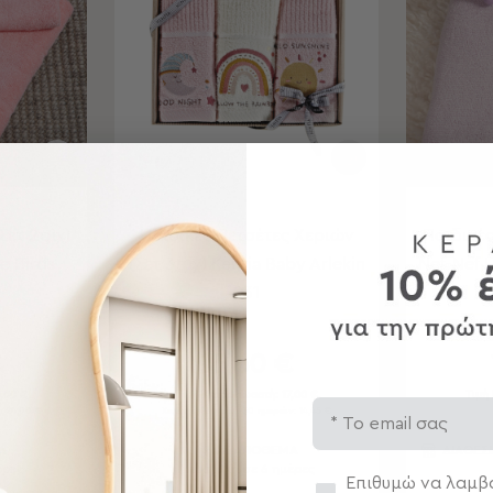
Σετ 2τμχ)
Παιδικές Πετσέτες Χεριών
Παιδικές
e Birds
(Σετ 3τμχ) Kentia Baby Arlekin
Nef-Nef 
231
€
13,60 €
,00 €
Τιμή Κατασκευαστή:
17,00 €
Τιμή
Email
: 24,00 €
Χαμηλότερη τιμή 30 ημερών: 14,45 €
Α
ΣΕ ΑΠΟΘΕΜΑ
ΔΙΑΘΕΣ
έρες
Αποστολή σε 6 ημέρες
Συγκατάθεση
Επιθυμώ να λαμβά