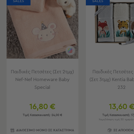
SALES
SALES
Είδη
Μπάνιου
Οργάνωση
Σπιτιού
Βρεφικά
Παιδικά
Ένδυση
Δωμάτια
Κρεβατοκάμαρα
Παιδικές Πετσέτες (Σετ 2τμχ)
Παιδικές Πετσέτες
Σαλόνι
Μπάνιο
Nef-Nef Homeware Baby
(Σετ 3τμχ) Kentia Ba
Κουζίνα
Special
232
Βρεφικό
Δωμάτιο
Παιδικό
16,80 €
13,60 
Δωμάτιο
Τιμή Κατασκευαστή:
24,00 €
Τιμή Κατασκευαστή:
17
Εποχιακά
Χαμηλότερη τιμή 30 ημερών:
Πετσέτες
ΔΙΑΘΕΣΙΜΟ ΜΟΝΟ ΣΕ ΚΑΤΑΣΤΗΜΑ
ΣΕ ΑΠΟΘΕΜ