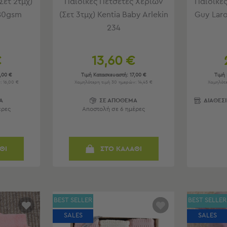
Σετ 2τμχ)
Παιδικές Πετσέτες Χεριών
Παιδικές
80gsm
(Σετ 3τμχ) Kentia Baby Arlekin
Guy Laro
234
€
13,60 €
,00 €
Τιμή Κατασκευαστή:
17,00 €
Τιμή
: 16,00 €
Χαμηλότερη τιμή 30 ημερών: 14,45 €
Χαμηλότε
Α
ΣΕ ΑΠΟΘΕΜΑ
ΔΙΑΘΕΣ
έρες
Αποστολή σε 6 ημέρες
ΘΙ
ΣΤΟ ΚΑΛΑΘΙ
BEST SELLER
BEST SELLER
SALES
SALES