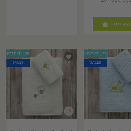
Αποστολή σε 6 ημ
-
Παρεό
Πετσέτες
ΣΤΟ ΚΑΛΑ
-
Παρεό
Προβολή
Όλων
Πετσέτες
BEST SELLER
BEST SELLER
Ενηλίκων
SALES
SALES
Παρεό
Καφτάνια
–
Πόντσο
Παιδικές
Πετσέτες
Τσάντες
-
Νεσεσέρ