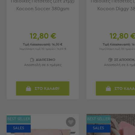
Παιδικές Πετσέτες (Σετ 2τμχ)
Παιδικές Πετσέτες (
Τσάντες
-
Kocoon Soccer 380gsm
Kocoon Diggy 3
Νεσεσέρ
Τσάντες
Θαλάσσης
Νεσεσέρ
12,80 €
12,80 
Παραλίας
Τιμή Κατασκευαστή:
16,00 €
Τιμή Κατασκευαστή:
16
Χαμηλότερη τιμή 30 ημερών: 16,00 €
Χαμηλότερη τιμή 30 ημερών
Σαγιονάρες
ΔΙΑΘΕΣΙΜΟ
ΣΕ ΑΠΟΘΕΜ
Σαγιονάρες
Αποστολή σε 6 ημέρες
Αποστολή σε 6 ημ
Προβολή
Όλων
Ανδρικές
ΣΤΟ ΚΑΛΑΘΙ
ΣΤΟ ΚΑΛΑ
Γυναικείες
Παιδικές
Εξοπλισμός
&
BEST SELLER
BEST SELLER
Είδη
Παραλίας
SALES
SALES