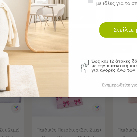
με ιδέες για το σπ
ΘΙ
ΣΤΟ ΚΑΛΑΘΙ
Στείλτε
BEST SELLER
SALES
ΝΕΑ ΣΥΛΛΟΓΗ
Σετ 2τμχ)
Παιδικές Πετσέτες (Σετ 2τμχ)
Παιδικές