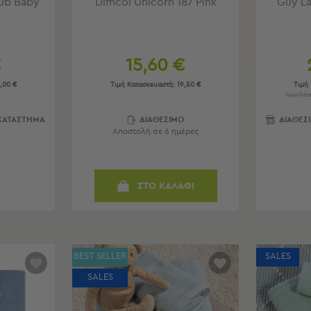
ub Baby
Dimcol Unicorn 187 Pink
Guy L
€
15,60 €
,00 €
Τιμή Κατασκευαστή:
19,50 €
Τιμή
Χαμηλότε
 ΚΑΤΑΣΤΗΜΑ
ΔΙΑΘΕΣΙΜΟ
ΔΙΑΘΕΣ
Αποστολή σε 6 ημέρες
ΣΤΟ ΚΑΛΑΘΙ
BEST SELLER
SALES
SALES