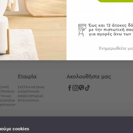
ΠΕΡΙΣΣΟΤΕΡΑ
ΠΕΡΙΣΣΟΤΕΡΑ
Εταιρία
Aκολουθήστε μας
ΡΩΜΉΣ
ΣΧΕΤΙΚΑ ΜΕ ΕΜΑΣ
ΙΣΤΡΟΦΏΝ
ΚΑΤΑΣΤΗΜΑΤΑ
ΓΕΛΊΑΣ
ΘΕΣΕΙΣ ΕΡΓΑΣΙΑΣ
ΔΕΔΟΜΈΝΑ
ΕΠΙΚΟΙΝΩΝΙΑ
SPITISHOP
ιούμε cookies