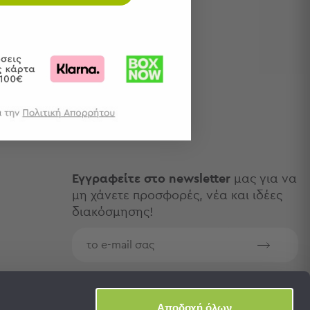
Εγγραφείτε στο newsletter
μας για να
μη χάνετε προσφορές, νέα και ιδέες
διακόσμησης!
Aποδέχομαι τους
όρους χρήσης
Αποδοχή όλων