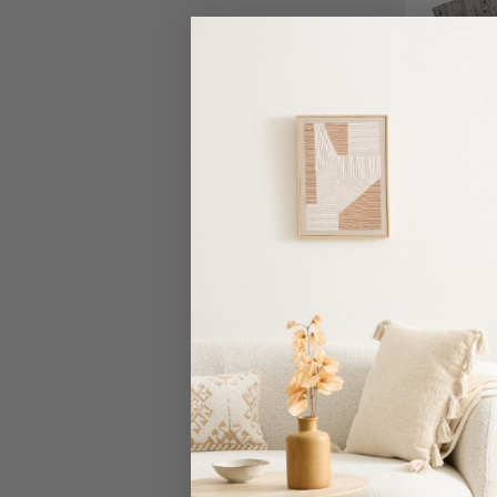
Είδη
Μπάνιου
Οργάνωση
Σπιτιού
Βρεφικά
Παιδικά
Ένδυση
Ρόμπα Μ
Δωμάτια
Done By
Κρεβατοκάμαρα
Σαλόνι
Μπάνιο
Κουζίνα
Βρεφικό
Τιμή 
Δωμάτιο
Χαμηλότε
Παιδικό
Δωμάτιο
διαθέσ
Εποχιακά
Πετσέτες