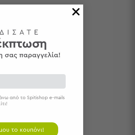
νω από το Spitishop e-mails
ίτι!
 μου το κουπόνι!