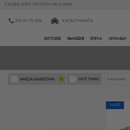
3 ΔΟΣΕΙΣ ΧΩΡΙΣ ΠΙΣΤΩΤΙΚΗ ΜΕ KLARNA
210 57 75 004
ΚΑΤΑΣΤΉΜΑΤΑ
ΕΚΠΤΩΣΕΙΣ
ΘΑΛΑΣΣΗΣ
ΕΠΙΠΛΑ
ΛΕΥΚΑ ΕΙΔΗ
Κατηγορίες
Προβολή
Όλων
Σεντόνια
Κουβερλί
Ριχτάρια
Kατηγορίες
ΑΜΕΣΑ ΔΙΑΘΕΣΙΜΑ
HOT ΤΙΜΗ!
Πετσέτες
Κουρτίνες
Χαλιά
Φωτιστικά
SALES
Έπιπλα
Διακοσμητικά
Είδη
Κουζίνας