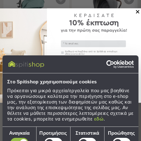
Εκμάθησης
Κρεβάτια
Ντουλάπες
Τραπεζάκια
Γραφεία
Καρέκλες
-
Email
Σκαμπό
Συγκατάθεση
Επιθυμώ να λαμβάνω από το Spitishop e-mails με
ιδέες για το σπίτι!
Πολυθρόνες
-
Στείλτε μου το κουπόνι!
Καρότσι (0-36 Μηνών/ Έως
Καρότσι (0-48 Μηνών/ Έως
Πουφ
15kg) Kikka Boo Cloe Mint
22kg) Maxi Cosi Adorra 2
Βιβλιοθήκες
Στο Spitishop χρησιμοποιούμε cookies
Ράφια
103,35 €
461,34 €
Πρόκειται για μικρά αρχεία/εργαλεία που μας βοηθάνε
-
να οργανώσουμε καλύτερα την περιήγηση στο e-shop
Τιμή Κατασκευαστή:
159,00 €
Τιμή Κατασκευαστή:
699,00 €
Ραφιέρες
μας, την εξατομίκευση των διαφημίσεών μας καθώς και
Χαμηλότερη τιμή 30 ημερών: 506,87 €
Καθρέφτες
την ανάλυση της επισκεψιμότητας της σελίδας μας. Αν
Κρεμάστρες
ΣΕ ΑΠΟΘΕΜΑ
θέλετε να μάθετε περισσότερες λεπτομέρειες σχετικά με
ΣΕ ΑΠΟΘΕΜΑ
Αποστολή σε 6 ημέρες
Αποστολή σε 6 ημέρες
Στρώματα
τα cookies, μπορείτε να ενημερωθείτε
εδώ
.
Αλλαξιέρας
Επιλογή
ΔΩΡΕΑΝ μεταφορικά!
ΔΩΡΕΑΝ μεταφορικά!
Αναγκαία
Προτιμήσεις
Στατιστικά
Προώθησης
Σεντόνια
συγκατάθεσης