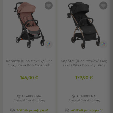
-
Χωλ
Έπιπλα
Εισόδου
Παπουτσοθήκες
Καλόγεροι
Ρούχων
Μπουφέδες
-
Κονσόλες
Σαλόνι
Καρότσι (0-36 Μηνών/ Έως
Καρότσι (0-36 Μηνών/ Έως
15kg) Kikka Boo Cloe Pink
22kg) Kikka Boo Joy Black
Σαλόνι
Προβολή
145,00 €
179,90 €
Όλων
Έπιπλα
Τηλεόρασης
ΣΕ ΑΠΟΘΕΜΑ
ΣΕ ΑΠΟΘΕΜΑ
Τραπεζάκια
Αποστολή σε 6 ημέρες
Αποστολή σε 6 ημέρες
Σαλονιού
Πουφ
ΔΩΡΕΑΝ μεταφορικά!
ΔΩΡΕΑΝ μεταφορικά!