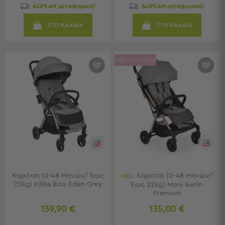
ΔΩΡΕΑΝ μεταφορικά!
ΔΩΡΕΑΝ μεταφορικά!
Τσάντες
-
ΣΤΟ ΚΑΛΑΘΙ
ΣΤΟ ΚΑΛΑΘΙ
Νεσεσέρ
Τσάντες
Θαλάσσης
ΝΕΑ ΣΥΛΛΟΓΗ
Νεσεσέρ
Παραλίας
Σαγιονάρες
Σαγιονάρες
Προβολή
Όλων
Ανδρικές
Γυναικείες
Παιδικές
Καρότσι (0-48 Μηνών/ Έως
Καρότσι (0-48 Μηνών/
ΝΕΟ!
22kg) Kikka Boo Eden Grey
Έως 22kg) Moni Berlin
Εξοπλισμός
Premium
&
139,90 €
135,00 €
Είδη