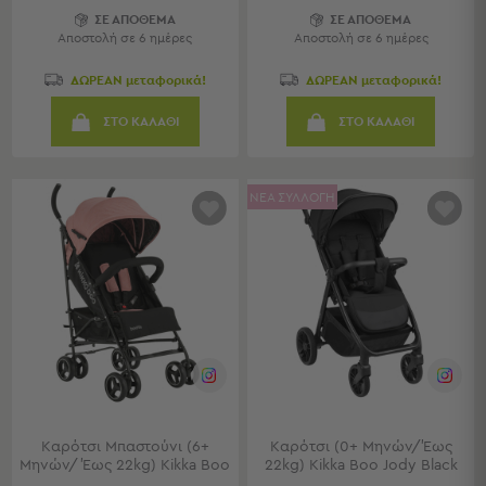
Γραφεία
ΣΕ ΑΠΟΘΕΜΑ
ΣΕ ΑΠΟΘΕΜΑ
Καρέκλες
Αποστολή σε 6 ημέρες
Αποστολή σε 6 ημέρες
Γραφείου
Βιβλιοθήκες
ΔΩΡΕΑΝ μεταφορικά!
ΔΩΡΕΑΝ μεταφορικά!
-
ΣΤΟ ΚΑΛΑΘΙ
ΣΤΟ ΚΑΛΑΘΙ
Ραφιέρες
"Έξυπνα"
Έπιπλα
ΝΕΑ ΣΥΛΛΟΓΗ
Κρεβατοκάμαρα
Κρεβατοκάμαρα
Προβολή
Όλων
Κομοδίνα
Μπουντουάρ
Συρταριέρες
Ταμπουρέ
Σκαμπό
Κρεμάστρες
Καρότσι Μπαστούνι (6+
Καρότσι (0+ Μηνών/Έως
Μηνών/ Έως 22kg) Kikka Boo
22kg) Kikka Boo Jody Black
Δαπέδου