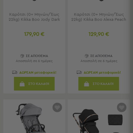
Τραπέζια
-
Καρότσι (0+ Μηνών/Έως
Καρότσι (0+ Μηνών/Έως
Σκαμπό
22kg) Kikka Boo Jody Dark
22kg) Kikka Boo Alexa Peach
Μπαρ
Μπάνιο
179,90 €
129,90 €
Μπάνιο
Προβολή
ΣΕ ΑΠΟΘΕΜΑ
ΣΕ ΑΠΟΘΕΜΑ
Όλων
Αποστολή σε 6 ημέρες
Αποστολή σε 6 ημέρες
Καθρέφτες
Ντουλάπια
ΔΩΡΕΑΝ μεταφορικά!
ΔΩΡΕΑΝ μεταφορικά!
Στήλες
ΣΤΟ ΚΑΛΑΘΙ
ΣΤΟ ΚΑΛΑΘΙ
Τρόλεϊ
Οργάνωσης
Κήπος
Κήπος
Προβολή
Όλων