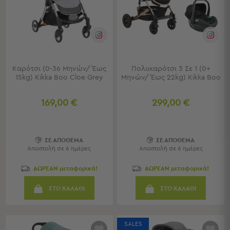
Καρέκλες
Τραπέζια
Ομπρέλες
&
Σκίαστρα
Παιδικά
Καρότσι (0-36 Μηνών/ Έως
Πολυκαρότσι 3 Σε 1 (0+
-
15kg) Kikka Boo Cloe Grey
Μηνών/ Έως 22kg) Kikka Boo
Βρεφικά
169,00 €
299,00 €
Παιδικά
-
Βρεφικά
ΣΕ ΑΠΟΘΕΜΑ
ΣΕ ΑΠΟΘΕΜΑ
Όλα
Αποστολή σε 6 ημέρες
Αποστολή σε 6 ημέρες
τα
Έπιπλα
ΔΩΡΕΑΝ μεταφορικά!
ΔΩΡΕΑΝ μεταφορικά!
Λίκνο
Παρκοκρέβατα
ΣΤΟ ΚΑΛΑΘΙ
ΣΤΟ ΚΑΛΑΘΙ
Αλλαξιέρες
Μωρού
Πύργοι
SALES