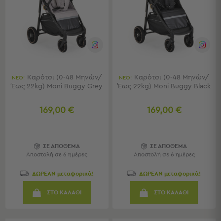
Μπρατσάκια
Φουσκωτά
Θαλάσσης
Παιχνίδια
Παραλίας
Παπούτσια
Θαλάσσης
Θερμός
Καρότσι (0-48 Μηνών/
Καρότσι (0-48 Μηνών/
ΝΕΟ!
ΝΕΟ!
Έως 22kg) Moni Buggy Grey
Έως 22kg) Moni Buggy Black
Φαγητοδοχεία
Νέες
Αφίξεις
169,00 €
169,00 €
Best
Sellers
ΣΕ ΑΠΟΘΕΜΑ
ΣΕ ΑΠΟΘΕΜΑ
Είσοδος
Αποστολή σε 6 ημέρες
Αποστολή σε 6 ημέρες
Σπιτιού
-
ΔΩΡΕΑΝ μεταφορικά!
ΔΩΡΕΑΝ μεταφορικά!
Χωλ
ΣΤΟ ΚΑΛΑΘΙ
ΣΤΟ ΚΑΛΑΘΙ
Είσοδος
Σπιτιού