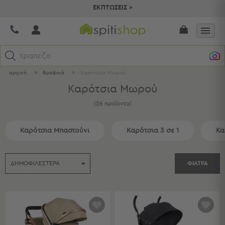
ΕΚΠΤΩΣΕΙΣ >
τραπεζομάντηλα
αρχική
>
Βρεφικά
>
Καρότσια Μωρού
Κατηγορίες
Καρότσια Μωρού
Προβολή
(
26
προϊόντα
)
Όλων
Σεντόνια
Καρότσια Μπαστούνι
Καρότσια 3 σε 1
Κα
Κουβερλί
Ριχτάρια
Πετσέτες
ΦΙΛΤΡΑ
Κουρτίνες
Χαλιά
Φωτιστικά
Έπιπλα
Διακοσμητικά
Είδη