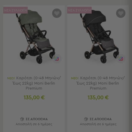
Πετσέτες
-
ΝΕΑ ΣΥΛΛΟΓΗ
ΝΕΑ ΣΥΛΛΟΓΗ
Παρεό
Πετσέτες
-
Παρεό
Προβολή
Όλων
Πετσέτες
Ενηλίκων
Παρεό
Καρότσι (0-48 Μηνών/
Καρότσι (0-48 Μηνών/
Καφτάνια
ΝΕΟ!
ΝΕΟ!
Έως 22kg) Moni Berlin
Έως 22kg) Moni Berlin
–
Premium
Premium
Πόντσο
135,00 €
135,00 €
Παιδικές
Πετσέτες
Τσάντες
ΣΕ ΑΠΟΘΕΜΑ
ΣΕ ΑΠΟΘΕΜΑ
-
Αποστολή σε 6 ημέρες
Αποστολή σε 6 ημέρες
Νεσεσέρ