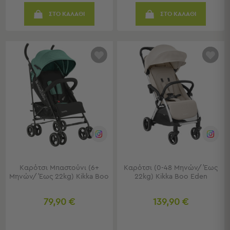
Πολυθρόνες
Ταμπουρέ
ΣΤΟ ΚΑΛΑΘΙ
ΣΤΟ ΚΑΛΑΘΙ
Σκαμπό
Παραβάν
Συρταριέρες
-
Ντουλάπια
Κονσολες
-
Μπουφέδες
Βιβλιοθήκες
-
Ραφιέρες
Σύνθετα
Σαλονιού
Καρότσι Μπαστούνι (6+
Καρότσι (0-48 Μηνών/ Έως
Μηνών/ Έως 22kg) Kikka Boo
22kg) Kikka Boo Eden
Γραφείο
Γραφείο
79,90 €
139,90 €
Προβολή
Όλων