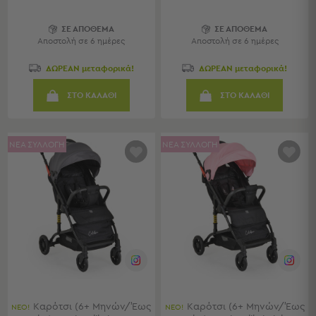
Παραλίας
Εξοπλισμός
ΣΕ ΑΠΟΘΕΜΑ
ΣΕ ΑΠΟΘΕΜΑ
Αποστολή σε 6 ημέρες
Αποστολή σε 6 ημέρες
&
Είδη
ΔΩΡΕΑΝ μεταφορικά!
ΔΩΡΕΑΝ μεταφορικά!
Παραλίας
Προβολή
ΣΤΟ ΚΑΛΑΘΙ
ΣΤΟ ΚΑΛΑΘΙ
Όλων
Ομπρέλες
Θαλάσσης
ΝΕΑ ΣΥΛΛΟΓΗ
ΝΕΑ ΣΥΛΛΟΓΗ
Σκίαστρα
Παραλίας
Ψάθες
Καρεκλάκια
Παραλίας
Είδη
Camping
Είδη
Camping
Καρότσι (6+ Μηνών/Έως
Καρότσι (6+ Μηνών/Έως
ΝΕΟ!
ΝΕΟ!
Σκηνές