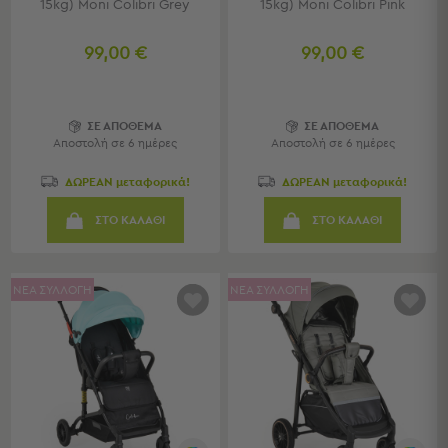
15kg) Moni Colibri Grey
15kg) Moni Colibri Pink
Sleeping
Bags
99,00 €
99,00 €
&
Υποστρώματα
Ισοθερμικές
ΣΕ ΑΠΟΘΕΜΑ
ΣΕ ΑΠΟΘΕΜΑ
Τσάντες
Αποστολή σε 6 ημέρες
Αποστολή σε 6 ημέρες
Θερμός
Εξοπλισμός
ΔΩΡΕΑΝ μεταφορικά!
ΔΩΡΕΑΝ μεταφορικά!
&
Αξεσουάρ
ΣΤΟ ΚΑΛΑΘΙ
ΣΤΟ ΚΑΛΑΘΙ
Είδη
Ταξιδίου
ΝΕΑ ΣΥΛΛΟΓΗ
ΝΕΑ ΣΥΛΛΟΓΗ
Είδη
Ταξιδίου
Μαξιλάρια
&
Μάσκες
Ύπνου
Νεσεσέρ