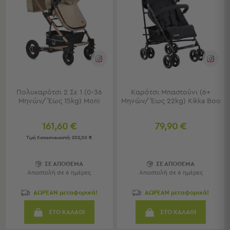
Κουζίνας
Είδη
Μπάνιου
Οργάνωση
Σπιτιού
Βρεφικά
Παιδικά
Ένδυση
Πολυκαρότσι 2 Σε 1 (0-36
Καρότσι Μπαστούνι (6+
Μηνών/ Έως 15kg) Moni
Μηνών/ Έως 22kg) Kikka Boo
Δωμάτια
Κρεβατοκάμαρα
161,60 €
79,90 €
Σαλόνι
Τιμή Κατασκευαστή:
202,00 €
Μπάνιο
Κουζίνα
ΣΕ ΑΠΟΘΕΜΑ
ΣΕ ΑΠΟΘΕΜΑ
Βρεφικό
Αποστολή σε 6 ημέρες
Αποστολή σε 6 ημέρες
Δωμάτιο
Παιδικό
ΔΩΡΕΑΝ μεταφορικά!
ΔΩΡΕΑΝ μεταφορικά!
Δωμάτιο
ΣΤΟ ΚΑΛΑΘΙ
ΣΤΟ ΚΑΛΑΘΙ
Εποχιακά