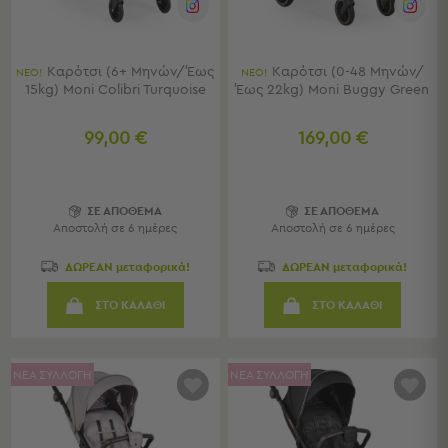
Παιδικά
Καρότσι (6+ Μηνών/Έως
Καρότσι (0-48 Μηνών/
Παιδικά
ΝΕΟ!
ΝΕΟ!
15kg) Moni Colibri Turquoise
Έως 22kg) Moni Buggy Green
Προβολή
Όλων
99,00 €
169,00 €
Πετσέτες
Πόντσο
Μαγιό
&
ΣΕ ΑΠΟΘΕΜΑ
ΣΕ ΑΠΟΘΕΜΑ
Αντηλιακές
Αποστολή σε 6 ημέρες
Αποστολή σε 6 ημέρες
Μπλούζες
ΔΩΡΕΑΝ μεταφορικά!
ΔΩΡΕΑΝ μεταφορικά!
Πέδιλα
-
ΣΤΟ ΚΑΛΑΘΙ
ΣΤΟ ΚΑΛΑΘΙ
Σαγιονάρες
Καπέλα
Τσάντες
ΝΕΑ ΣΥΛΛΟΓΗ
ΝΕΑ ΣΥΛΛΟΓΗ
Θαλάσσης
Σωσίβια
-