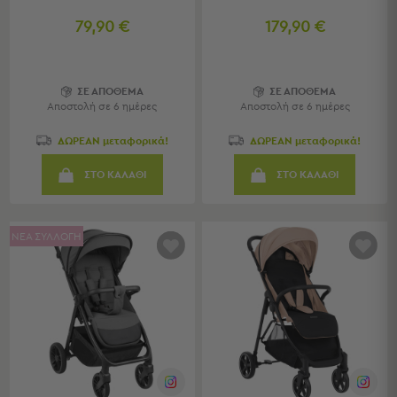
Παραβάν
79,90 €
179,90 €
Καθρέφτες
με
Κοσμηματοθήκη
Κεφαλάρια
ΣΕ ΑΠΟΘΕΜΑ
ΣΕ ΑΠΟΘΕΜΑ
Κρεβατιού
Αποστολή σε 6 ημέρες
Αποστολή σε 6 ημέρες
Κουζίνα
ΔΩΡΕΑΝ μεταφορικά!
ΔΩΡΕΑΝ μεταφορικά!
-
ΣΤΟ ΚΑΛΑΘΙ
ΣΤΟ ΚΑΛΑΘΙ
Τραπεζαρία
Κουζίνα
-
ΝΕΑ ΣΥΛΛΟΓΗ
Τραπεζαρία
Προβολή
Όλων
Τραπέζια
Κουζίνας
-
Τραπεζαρίες
Καρέκλες