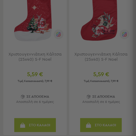
Παιδικά
Παιδικά
Προβολή
Όλων
Πετσέτες
Πόντσο
Χριστουγεννιάτικη Κάλτσα
Χριστουγεννιάτικη Κάλτσα
Μαγιό
(25x40) S-F Noel
(25x40) S-F Noel
&
Αντηλιακές
5,59 €
5,59 €
Μπλούζες
Τιμή Κατασκευαστή:
7,99 €
Τιμή Κατασκευαστή:
7,99 €
Πέδιλα
-
Σαγιονάρες
ΣΕ ΑΠΟΘΕΜΑ
ΣΕ ΑΠΟΘΕΜΑ
Αποστολή σε 6 ημέρες
Αποστολή σε 6 ημέρες
Καπέλα
Τσάντες
Θαλάσσης
Σωσίβια
ΣΤΟ ΚΑΛΑΘΙ
ΣΤΟ ΚΑΛΑΘΙ
-