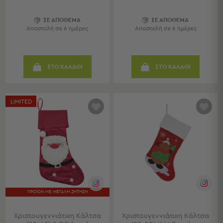
Πολυθρόνες
Ταμπουρέ
ΣΕ ΑΠΟΘΕΜΑ
ΣΕ ΑΠΟΘΕΜΑ
Σκαμπό
Αποστολή σε 6 ημέρες
Αποστολή σε 6 ημέρες
Παραβάν
Συρταριέρες
-
ΣΤΟ ΚΑΛΑΘΙ
ΣΤΟ ΚΑΛΑΘΙ
Ντουλάπια
Κονσολες
-
Μπουφέδες
LIMITED
Βιβλιοθήκες
-
Ραφιέρες
Σύνθετα
Σαλονιού
Γραφείο
ΠΡΟΪΟΝ ΜΕ ΜΕΓΑΛΗ ΖΗΤΗΣΗ
Γραφείο
Προβολή
Όλων
Χριστουγεννιάτικη Κάλτσα
Χριστουγεννιάτικη Κάλτσα