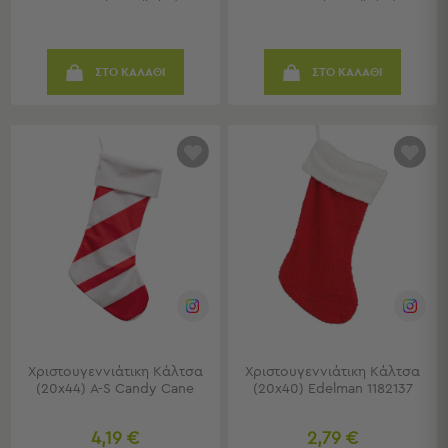
Πετσέτες
-
Παρεό
ΣΤΟ ΚΑΛΑΘΙ
ΣΤΟ ΚΑΛΑΘΙ
Πετσέτες
-
Παρεό
Προβολή
Όλων
Πετσέτες
Ενηλίκων
Παρεό
Καφτάνια
–
Πόντσο
Παιδικές
Πετσέτες
Χριστουγεννιάτικη Κάλτσα
Χριστουγεννιάτικη Κάλτσα
(20x44) A-S Candy Cane
(20x40) Edelman 1182137
Τσάντες
-
Νεσεσέρ
4,19 €
2,79 €