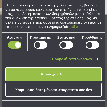
Καρέκλες
Πρόκειται για μικρά αρχεία/εργαλεία που μας βοηθάνε
Τραπέζια
να οργανώσουμε καλύτερα την περιήγηση στο e-shop
Ομπρέλες
μας, την εξατομίκευση των διαφημίσεών μας καθώς και
&
την ανάλυση της επισκεψιμότητας της σελίδας μας. Αν
Σκίαστρα
θέλετε να μάθετε περισσότερες λεπτομέρειες σχετικά με
τα cookies, μπορείτε να ενημερωθείτε
εδώ
.
Παιδικά
Επιλογή
-
Αναγκαία
Προτιμήσεις
Στατιστικά
Προώθησης
Βρεφικά
συγκατάθεσης
Παιδικά
-
Χριστουγεννιάτικη Κάλτσα
Χριστουγεννιάτικη Κάλτσα
Προβολή λεπτομερειών
Βρεφικά
(28x50) K-M Snowman
(28x50) K-M Santa
Όλα
τα
5,59 €
5,59 €
Αποδοχή όλων
Έπιπλα
Τιμή Κατασκευαστή:
7,99 €
Τιμή Κατασκευαστή:
7,99 €
Λίκνο
Παρκοκρέβατα
Χρησιμοποιήστε μόνο τα απαραίτητα cookies
ΣΕ ΑΠΟΘΕΜΑ
ΣΕ ΑΠΟΘΕΜΑ
Αλλαξιέρες
Αποστολή σε 6 ημέρες
Αποστολή σε 6 ημέρες
Μωρού
Πύργοι