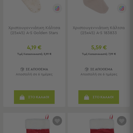
Sleeping
Bags
&
Υποστρώματα
Χριστουγεννιάτικη Κάλτσα
Χριστουγεννιάτικη Κάλτσα
Ισοθερμικές
(25x45) A-S Golden Stars
(25x45) A-S 183833
Τσάντες
Θερμός
4,19 €
5,59 €
Εξοπλισμός
Τιμή Κατασκευαστή:
5,99 €
Τιμή Κατασκευαστή:
7,99 €
&
Αξεσουάρ
ΣΕ ΑΠΟΘΕΜΑ
ΣΕ ΑΠΟΘΕΜΑ
Αποστολή σε 6 ημέρες
Αποστολή σε 6 ημέρες
Είδη
Ταξιδίου
Είδη
ΣΤΟ ΚΑΛΑΘΙ
ΣΤΟ ΚΑΛΑΘΙ
Ταξιδίου
Μαξιλάρια
&
Μάσκες
Ύπνου
Νεσεσέρ