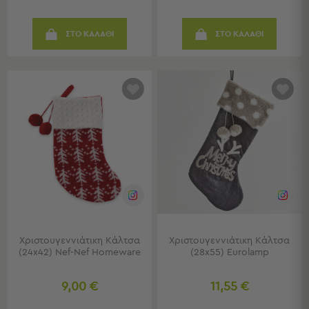
-
Χωλ
Έπιπλα
ΣΤΟ ΚΑΛΑΘΙ
ΣΤΟ ΚΑΛΑΘΙ
Εισόδου
Παπουτσοθήκες
Καλόγεροι
Ρούχων
Μπουφέδες
-
Κονσόλες
Σαλόνι
Σαλόνι
Προβολή
Όλων
Έπιπλα
Χριστουγεννιάτικη Κάλτσα
Χριστουγεννιάτικη Κάλτσα
Τηλεόρασης
(24x42) Nef-Nef Homeware
(28x55) Eurolamp
Τραπεζάκια
Σαλονιού
9,00 €
11,55 €
Πουφ