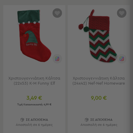
Μπρατσάκια
Φουσκωτά
Θαλάσσης
Παιχνίδια
Παραλίας
Παπούτσια
Θαλάσσης
Θερμός
Φαγητοδοχεία
Νέες
Αφίξεις
Best
Sellers
Χριστουγεννιάτικη Κάλτσα
Χριστουγεννιάτικη Κάλτσα
(22x53) K-M Funny Elf
(24x42) Nef-Nef Homeware
Είσοδος
Σπιτιού
3,49 €
9,00 €
-
Τιμή Κατασκευαστή:
4,99 €
Χωλ
ΣΕ ΑΠΟΘΕΜΑ
ΣΕ ΑΠΟΘΕΜΑ
Είσοδος
Αποστολή σε 6 ημέρες
Αποστολή σε 6 ημέρες
Σπιτιού