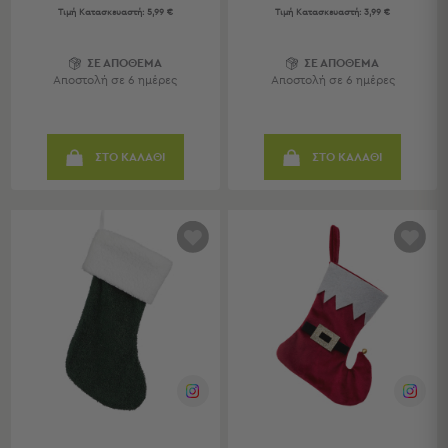
Τιμή Κατασκευαστή:
5,99 €
Τιμή Κατασκευαστή:
3,99 €
Τσάντες
-
ΣΕ ΑΠΟΘΕΜΑ
ΣΕ ΑΠΟΘΕΜΑ
Νεσεσέρ
Αποστολή σε 6 ημέρες
Αποστολή σε 6 ημέρες
Τσάντες
Θαλάσσης
Νεσεσέρ
ΣΤΟ ΚΑΛΑΘΙ
ΣΤΟ ΚΑΛΑΘΙ
Παραλίας
Σαγιονάρες
Σαγιονάρες
Προβολή
Όλων
Ανδρικές
Γυναικείες
Παιδικές
Εξοπλισμός
&
Είδη