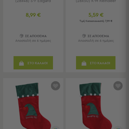
(28x48) S-F Edgard
(28x50) K-M Reindeer
Γραφεία
Καρέκλες
Γραφείου
8,99 €
5,59 €
Βιβλιοθήκες
Τιμή Κατασκευαστή:
7,99 €
-
Ραφιέρες
ΣΕ ΑΠΟΘΕΜΑ
ΣΕ ΑΠΟΘΕΜΑ
"Έξυπνα"
Αποστολή σε 6 ημέρες
Αποστολή σε 6 ημέρες
Έπιπλα
Κρεβατοκάμαρα
ΣΤΟ ΚΑΛΑΘΙ
ΣΤΟ ΚΑΛΑΘΙ
Κρεβατοκάμαρα
Προβολή
Όλων
Κομοδίνα
Μπουντουάρ
Συρταριέρες
Ταμπουρέ
Σκαμπό
Κρεμάστρες
Δαπέδου