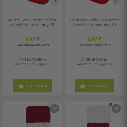
Παραβάν
Καθρέφτες
με
Χριστουγεννιάτικη Κάλτσα
Χριστουγεννιάτικη Κάλτσα
Κοσμηματοθήκη
(22x53) K-M Grumpy Elf
(22x53) K-M Naughty Elf
Κεφαλάρια
Κρεβατιού
3,49 €
3,49 €
Κουζίνα
Τιμή Κατασκευαστή:
4,99 €
Τιμή Κατασκευαστή:
4,99 €
-
Τραπεζαρία
ΣΕ ΑΠΟΘΕΜΑ
ΣΕ ΑΠΟΘΕΜΑ
Αποστολή σε 6 ημέρες
Αποστολή σε 6 ημέρες
Κουζίνα
-
Τραπεζαρία
Προβολή
ΣΤΟ ΚΑΛΑΘΙ
ΣΤΟ ΚΑΛΑΘΙ
Όλων
Τραπέζια
Κουζίνας
-
Τραπεζαρίες
Καρέκλες