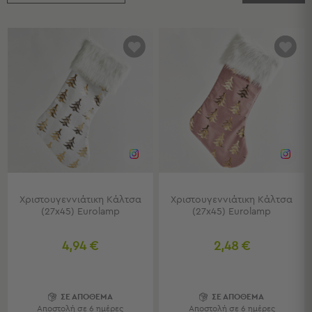
Κουζίνας
Είδη
Μπάνιου
Οργάνωση
Σπιτιού
Βρεφικά
Παιδικά
Ένδυση
Δωμάτια
Κρεβατοκάμαρα
Σαλόνι
Μπάνιο
Χριστουγεννιάτικη Κάλτσα
Χριστουγεννιάτικη Κάλτσα
(27x45) Eurolamp
(27x45) Eurolamp
Κουζίνα
Βρεφικό
Δωμάτιο
4,94 €
2,48 €
Παιδικό
Δωμάτιο
Εποχιακά
ΣΕ ΑΠΟΘΕΜΑ
ΣΕ ΑΠΟΘΕΜΑ
Αποστολή σε 6 ημέρες
Αποστολή σε 6 ημέρες