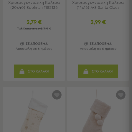
Παραλίας
Χριστουγεννιάτικη Κάλτσα
Χριστουγεννιάτικη Κάλτσα
(20x40) Edelman 1182136
(14x16) A-S Santa Claus
Εξοπλισμός
&
2,79 €
2,99 €
Είδη
Τιμή Κατασκευαστή:
3,99 €
Παραλίας
Προβολή
Όλων
ΣΕ ΑΠΟΘΕΜΑ
ΣΕ ΑΠΟΘΕΜΑ
Αποστολή σε 6 ημέρες
Αποστολή σε 6 ημέρες
Ομπρέλες
Θαλάσσης
Σκίαστρα
Παραλίας
ΣΤΟ ΚΑΛΑΘΙ
ΣΤΟ ΚΑΛΑΘΙ
Ψάθες
Καρεκλάκια
Παραλίας
Είδη
Camping
Είδη
Camping
Σκηνές