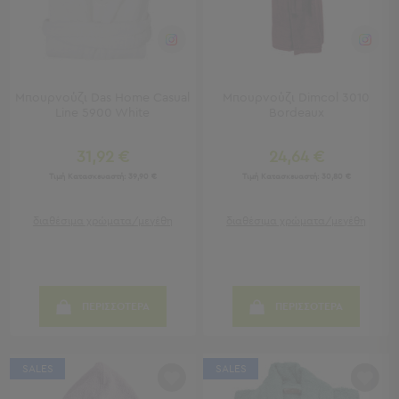
Κουζίνας
Είδη
Μπάνιου
Οργάνωση
Σπιτιού
Μπουρνούζι Das Home Casual
Μπουρνούζι Dimcol 3010
Βρεφικά
Line 5900 White
Bordeaux
Παιδικά
Ένδυση
31,92 €
24,64 €
Τιμή Κατασκευαστή:
39,90 €
Τιμή Κατασκευαστή:
30,80 €
Δωμάτια
Κρεβατοκάμαρα
διαθέσιμα χρώματα/μεγέθη
διαθέσιμα χρώματα/μεγέθη
Σαλόνι
Μπάνιο
Κουζίνα
Βρεφικό
ΠΕΡΙΣΣΟΤΕΡΑ
ΠΕΡΙΣΣΟΤΕΡΑ
Δωμάτιο
Παιδικό
Δωμάτιο
SALES
SALES
Εποχιακά