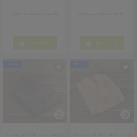
Παραβάν
Καθρέφτες
διαθέσιμα χρώματα/μεγέθη
διαθέσιμα χρώματα/μεγέθη
με
Κοσμηματοθήκη
Κεφαλάρια
Κρεβατιού
ΠΕΡΙΣΣΟΤΕΡΑ
ΠΕΡΙΣΣΟΤΕΡΑ
Κουζίνα
-
Τραπεζαρία
SALES
SALES
Κουζίνα
-
Τραπεζαρία
Προβολή
Όλων
Τραπέζια
Κουζίνας
-
Τραπεζαρίες
Καρέκλες
Μπουρνούζι Nima Asana Dusty
Μπουρνούζι Nima Bath Asana