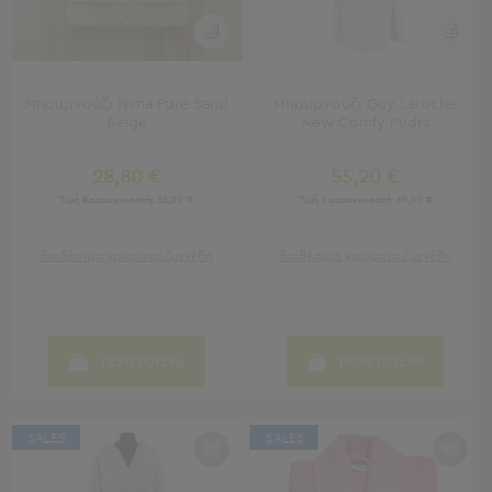
Μπρατσάκια
Φουσκωτά
Θαλάσσης
Παιχνίδια
Παραλίας
Μπουρνούζι Nima Pure Sand
Μπουρνούζι Guy Laroche
Παπούτσια
Beige
New Comfy Pudra
Θαλάσσης
Θερμός
28,80 €
55,20 €
Φαγητοδοχεία
Τιμή Κατασκευαστή:
32,00 €
Τιμή Κατασκευαστή:
69,00 €
Νέες
Αφίξεις
διαθέσιμα χρώματα/μεγέθη
διαθέσιμα χρώματα/μεγέθη
Best
Sellers
Είσοδος
Σπιτιού
ΠΕΡΙΣΣΟΤΕΡΑ
ΠΕΡΙΣΣΟΤΕΡΑ
-
Χωλ
SALES
SALES
Είσοδος
Σπιτιού