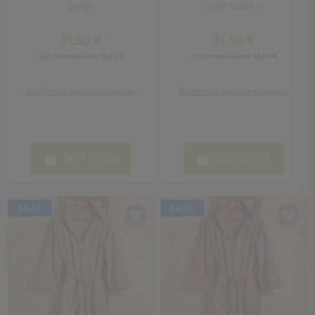
Beige
Light Salmon
Τραπέζια
-
Σκαμπό
31,50 €
31,50 €
Μπαρ
Τιμή Κατασκευαστή:
45,00 €
Τιμή Κατασκευαστή:
45,00 €
Μπάνιο
διαθέσιμα χρώματα/μεγέθη
διαθέσιμα χρώματα/μεγέθη
Μπάνιο
Προβολή
Όλων
Καθρέφτες
ΠΕΡΙΣΣΟΤΕΡΑ
ΠΕΡΙΣΣΟΤΕΡΑ
Ντουλάπια
Στήλες
Τρόλεϊ
SALES
SALES
Οργάνωσης
Κήπος
Κήπος
Προβολή
Όλων