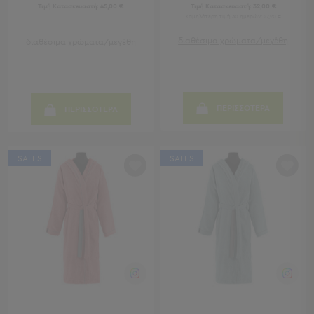
Τιμή Κατασκευαστή:
45,00 €
Τιμή Κατασκευαστή:
32,00 €
Sleeping
Χαμηλότερη τιμή 30 ημερών: 27,20 €
Bags
διαθέσιμα χρώματα/μεγέθη
διαθέσιμα χρώματα/μεγέθη
&
Υποστρώματα
Ισοθερμικές
Τσάντες
Θερμός
ΠΕΡΙΣΣΟΤΕΡΑ
ΠΕΡΙΣΣΟΤΕΡΑ
Εξοπλισμός
&
Αξεσουάρ
SALES
SALES
Είδη
Ταξιδίου
Είδη
Ταξιδίου
Μαξιλάρια
&
Μάσκες
Ύπνου
Νεσεσέρ