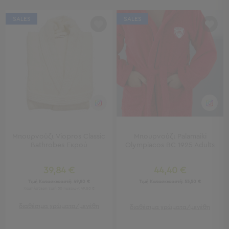
Πολυθρόνες
Ταμπουρέ
SALES
SALES
Σκαμπό
Παραβάν
Συρταριέρες
-
Ντουλάπια
Κονσολες
-
Μπουφέδες
Βιβλιοθήκες
-
Μπουρνούζι Viopros Classic
Μπουρνούζι Palamaiki
Ραφιέρες
Bathrobes Εκρού
Olympiacos BC 1925 Adults
Σύνθετα
Σαλονιού
39,84 €
44,40 €
Γραφείο
Τιμή Κατασκευαστή:
49,80 €
Τιμή Κατασκευαστή:
55,50 €
Χαμηλότερη τιμή 30 ημερών: 49,80 €
Γραφείο
διαθέσιμα χρώματα/μεγέθη
διαθέσιμα χρώματα/μεγέθη
Προβολή
Όλων