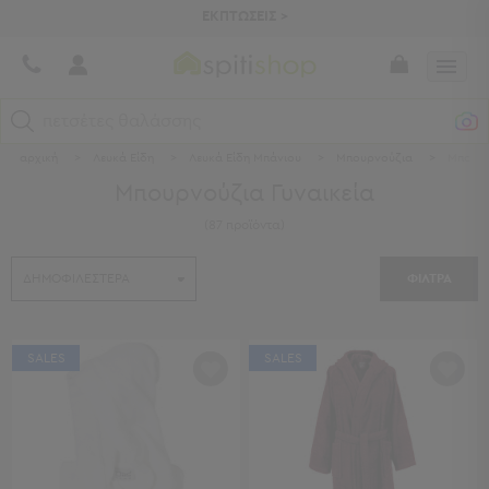
ΕΚΠΤΩΣΕΙΣ >
πετσέτες θαλάσσης
αρχική
>
Λευκά Είδη
>
Λευκά Είδη Μπάνιου
>
Μπουρνούζια
>
Μπουρν
Κατηγορίες
Μπουρνούζια Γυναικεία
Προβολή
(
87
προϊόντα
)
Όλων
Σεντόνια
ΦΙΛΤΡΑ
Κουβερλί
Ριχτάρια
Πετσέτες
Κουρτίνες
SALES
SALES
Χαλιά
Φωτιστικά
Έπιπλα
Διακοσμητικά
Είδη