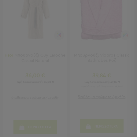
-
Χωλ
Έπιπλα
Εισόδου
Παπουτσοθήκες
Καλόγεροι
Ρούχων
Μπουφέδες
-
Μπουρνούζι Guy Laroche
Μπουρνούζι Viopros Classic
ΝΕΟ!
Bathrobes Ροζ
Casual Natural
Κονσόλες
Σαλόνι
36,00 €
39,84 €
Τιμή Κατασκευαστή:
45,00 €
Τιμή Κατασκευαστή:
49,80 €
Σαλόνι
Χαμηλότερη τιμή 30 ημερών: 49,80 €
Προβολή
διαθέσιμα χρώματα/μεγέθη
διαθέσιμα χρώματα/μεγέθη
Όλων
Έπιπλα
Τηλεόρασης
Τραπεζάκια
Σαλονιού
ΠΕΡΙΣΣΟΤΕΡΑ
ΠΕΡΙΣΣΟΤΕΡΑ
Πουφ