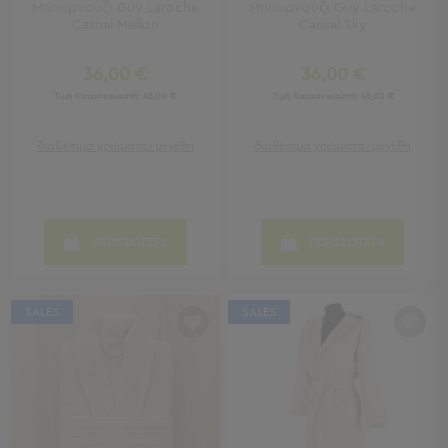
Μπουρνούζι Guy Laroche
Μπουρνούζι Guy Laroche
Casual Mellon
Casual Sky
Παιδικά
36,00 €
36,00 €
Παιδικά
Προβολή
Τιμή Κατασκευαστή:
45,00 €
Τιμή Κατασκευαστή:
45,00 €
Όλων
Πετσέτες
διαθέσιμα χρώματα/μεγέθη
διαθέσιμα χρώματα/μεγέθη
Πόντσο
Μαγιό
&
Αντηλιακές
ΠΕΡΙΣΣΟΤΕΡΑ
ΠΕΡΙΣΣΟΤΕΡΑ
Μπλούζες
Πέδιλα
-
SALES
SALES
Σαγιονάρες
Καπέλα
Τσάντες
Θαλάσσης
Σωσίβια
-