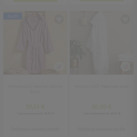
Τσάντες
-
SALES
Νεσεσέρ
Τσάντες
Θαλάσσης
Νεσεσέρ
Παραλίας
Σαγιονάρες
Σαγιονάρες
Προβολή
Όλων
Μπουρνούζι Melinen Bloom
Μπουρνούζι Palamaiki Aelia
Ανδρικές
Berry
Γυναικείες
Παιδικές
29,53 €
20,00 €
Τιμή Κατασκευαστή:
39,90 €
Τιμή Κατασκευαστή:
25,00 €
Εξοπλισμός
&
διαθέσιμα χρώματα/μεγέθη
διαθέσιμα χρώματα/μεγέθη
Είδη