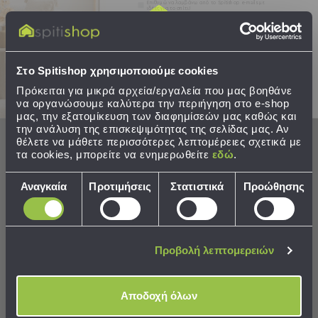
Εκμάθησης
Συγκατάθεση
Επιθυμώ να λαμβάνω από το Spitishop e-mails με
ιδέες για το σπίτι!
Κρεβάτια
Ντουλάπες
Στείλτε μου το κουπόνι!
Τραπεζάκια
Γραφεία
Στο Spitishop χρησιμοποιούμε cookies
Καρέκλες
Πρόκειται για μικρά αρχεία/εργαλεία που μας βοηθάνε
-
να οργανώσουμε καλύτερα την περιήγηση στο e-shop
Σκαμπό
μας, την εξατομίκευση των διαφημίσεών μας καθώς και
Μπουρνούζι Microfiber Nima
Μπουρνούζι Rythmos
Πολυθρόνες
την ανάλυση της επισκεψιμότητας της σελίδας μας. Αν
Comfort Dusty Pink
Amadeus Ecru
θέλετε να μάθετε περισσότερες λεπτομέρειες σχετικά με
-
τα cookies, μπορείτε να ενημερωθείτε
εδώ
.
Πουφ
28,80 €
27,38 €
Βιβλιοθήκες
Επιλογή
Τιμή Κατασκευαστή:
32,00 €
Τιμή Κατασκευαστή:
37,00 €
Αναγκαία
Προτιμήσεις
Στατιστικά
Προώθησης
Ράφια
συγκατάθεσης
-
διαθέσιμα χρώματα/μεγέθη
διαθέσιμα χρώματα/μεγέθη
Ραφιέρες
Καθρέφτες
Προβολή λεπτομερειών
Κρεμάστρες
Στρώματα
Αλλαξιέρας
ΠΕΡΙΣΣΟΤΕΡΑ
ΠΕΡΙΣΣΟΤΕΡΑ
Αποδοχή όλων
Σεντόνια