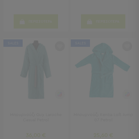
Παραλίας
Εξοπλισμός
&
ΠΕΡΙΣΣΟΤΕΡΑ
ΠΕΡΙΣΣΟΤΕΡΑ
Είδη
Παραλίας
Προβολή
SALES
SALES
Όλων
Ομπρέλες
Θαλάσσης
Σκίαστρα
Παραλίας
Ψάθες
Καρεκλάκια
Παραλίας
Είδη
Camping
Μπουρνούζι Guy Laroche
Μπουρνούζι Kentia Loft Jump
Casual Petrol
07 Petrol
Είδη
Camping
36,00 €
25,60 €
Σκηνές