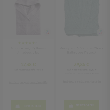
Πετσέτες
-
Παρεό
Πετσέτες
-
Παρεό
Προβολή
(1)
Όλων
Μπουρνούζι Rythmos
Μπουρνούζι Viopros Classic
Πετσέτες
Amadeus Lilac
Bathrobes Πετρόλ
Ενηλίκων
Παρεό
27,38 €
39,84 €
Καφτάνια
Τιμή Κατασκευαστή:
37,00 €
Τιμή Κατασκευαστή:
49,80 €
–
Χαμηλότερη τιμή 30 ημερών: 49,80 €
Πόντσο
Παιδικές
διαθέσιμα χρώματα/μεγέθη
διαθέσιμα χρώματα/μεγέθη
Πετσέτες
Τσάντες
-
ΠΕΡΙΣΣΟΤΕΡΑ
ΠΕΡΙΣΣΟΤΕΡΑ
Νεσεσέρ