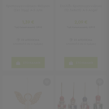
Γραφεία
Χριστουγεννιάτικοι Φιόγκοι
Στολίδι Χριστουγεννιάτικο
Καρέκλες
(Σετ 3τμχ) A-S Jute
(12.5x8x15) A-S Angel
Γραφείου
Βιβλιοθήκες
1,39 €
2,09 €
-
Τιμή Κατασκευαστή:
1,99 €
Τιμή Κατασκευαστή:
2,99 €
Ραφιέρες
"Έξυπνα"
Έπιπλα
ΣΕ ΑΠΟΘΕΜΑ
ΣΕ ΑΠΟΘΕΜΑ
Αποστολή σε 6 ημέρες
Αποστολή σε 6 ημέρες
Κρεβατοκάμαρα
Κρεβατοκάμαρα
Προβολή
ΣΤΟ ΚΑΛΑΘΙ
ΣΤΟ ΚΑΛΑΘΙ
Όλων
Κομοδίνα
Μπουντουάρ
Συρταριέρες
Ταμπουρέ
Σκαμπό
Κρεμάστρες
Δαπέδου