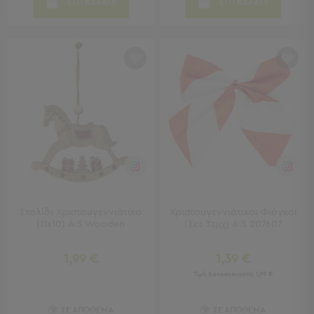
Μπρατσάκια
ΣΤΟ ΚΑΛΑΘΙ
ΣΤΟ ΚΑΛΑΘΙ
Φουσκωτά
Θαλάσσης
Παιχνίδια
Παραλίας
Παπούτσια
Θαλάσσης
Θερμός
Φαγητοδοχεία
Νέες
Αφίξεις
Best
Sellers
Είσοδος
Στολίδι Χριστουγεννιάτικο
Χριστουγεννιάτικοι Φιόγκοι
(11x10) A-S Wooden
(Σετ 3τμχ) A-S 207607
Σπιτιού
-
Χωλ
1,99 €
1,39 €
Τιμή Κατασκευαστή:
1,99 €
Είσοδος
Σπιτιού
ΣΕ ΑΠΟΘΕΜΑ
ΣΕ ΑΠΟΘΕΜΑ