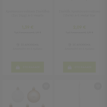
Παραλίας
Εξοπλισμός
Χριστουγεννιάτικα Στολίδια
Στολίδι Χριστουγεννιάτικο
&
(Σετ 2τμχ) A-S Hearts
(13x14) A-S Metal Star
Είδη
Παραλίας
1,39 €
2,09 €
Προβολή
Τιμή Κατασκευαστή:
1,99 €
Τιμή Κατασκευαστή:
2,99 €
Όλων
Ομπρέλες
ΣΕ ΑΠΟΘΕΜΑ
ΣΕ ΑΠΟΘΕΜΑ
Θαλάσσης
Αποστολή σε 6 ημέρες
Αποστολή σε 6 ημέρες
Σκίαστρα
Παραλίας
Ψάθες
Καρεκλάκια
ΣΤΟ ΚΑΛΑΘΙ
ΣΤΟ ΚΑΛΑΘΙ
Παραλίας
Είδη
Camping
Είδη
Camping
Σκηνές