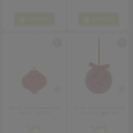
Εκμάθησης
Κρεβάτια
Ντουλάπες
ΣΤΟ ΚΑΛΑΘΙ
ΣΤΟ ΚΑΛΑΘΙ
Τραπεζάκια
Γραφεία
Καρέκλες
-
Σκαμπό
Πολυθρόνες
-
Πουφ
Βιβλιοθήκες
Ράφια
-
Ραφιέρες
Καθρέφτες
Κρεμάστρες
Στολίδι Χριστουγεννιάτικο
Στολίδι Χριστουγεννιάτικο
Στρώματα
(Φ8) A-S 207957
(Φ15) A-S Paper Ball
Αλλαξιέρας
1,39 €
5,59 €
Σεντόνια