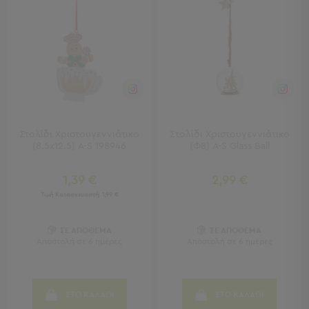
Τραπέζια
-
Σκαμπό
Μπαρ
Μπάνιο
Μπάνιο
Προβολή
Στολίδι Χριστουγεννιάτικο
Στολίδι Χριστουγεννιάτικο
Όλων
(8.5x12.5) A-S 198946
(Φ8) A-S Glass Ball
Καθρέφτες
Ντουλάπια
1,39 €
2,99 €
Στήλες
Τρόλεϊ
Τιμή Κατασκευαστή:
1,99 €
Οργάνωσης
ΣΕ ΑΠΟΘΕΜΑ
ΣΕ ΑΠΟΘΕΜΑ
Κήπος
Αποστολή σε 6 ημέρες
Αποστολή σε 6 ημέρες
Κήπος
Προβολή
Όλων
ΣΤΟ ΚΑΛΑΘΙ
ΣΤΟ ΚΑΛΑΘΙ