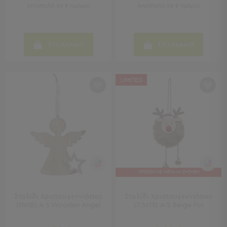
-
Αποστολή σε 6 ημέρες
Αποστολή σε 6 ημέρες
Χωλ
Έπιπλα
Εισόδου
ΣΤΟ ΚΑΛΑΘΙ
ΣΤΟ ΚΑΛΑΘΙ
Παπουτσοθήκες
Καλόγεροι
Ρούχων
Μπουφέδες
LIMITED
-
Κονσόλες
Σαλόνι
Σαλόνι
Προβολή
Όλων
ΠΡΟΪΟΝ ΜΕ ΜΕΓΑΛΗ ΖΗΤΗΣΗ
Έπιπλα
Τηλεόρασης
Τραπεζάκια
Στολίδι Χριστουγεννιάτικο
Στολίδι Χριστουγεννιάτικο
(11x10) A-S Wooden Angel
(7.5x13) A-S Beige Fur
Σαλονιού
Πουφ