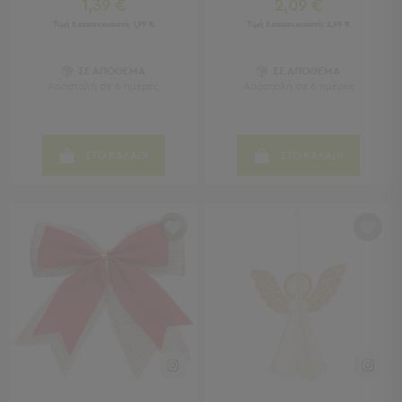
Πολυθρόνες
1,39 €
2,09 €
Ταμπουρέ
Τιμή Κατασκευαστή:
1,99 €
Τιμή Κατασκευαστή:
2,99 €
Σκαμπό
Παραβάν
ΣΕ ΑΠΟΘΕΜΑ
ΣΕ ΑΠΟΘΕΜΑ
Συρταριέρες
Αποστολή σε 6 ημέρες
Αποστολή σε 6 ημέρες
-
Ντουλάπια
Κονσολες
ΣΤΟ ΚΑΛΑΘΙ
ΣΤΟ ΚΑΛΑΘΙ
-
Μπουφέδες
Βιβλιοθήκες
-
Ραφιέρες
Σύνθετα
Σαλονιού
Γραφείο
Γραφείο
Προβολή
Όλων