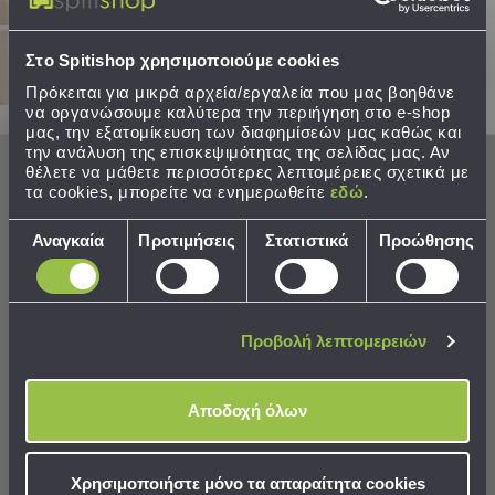
Πιαστράκια Στολιδιών
Στολίδι Χριστουγεννιάτικο
Σετ
Στείλτε μου το κουπόνι!
(300τμχ) A-S Green 647190
(5x6.5) Eurolamp
Μαξιλαροθήκες
Μεταξωτές
Στο Spitishop χρησιμοποιούμε cookies
1,39 €
3,85 €
Καπιτονέ
Πρόκειται για μικρά αρχεία/εργαλεία που μας βοηθάνε
Τιμή Κατασκευαστή:
1,99 €
Αδιάβροχες
να οργανώσουμε καλύτερα την περιήγηση στο e-shop
Προστατευτικά
μας, την εξατομίκευση των διαφημίσεών μας καθώς και
την ανάλυση της επισκεψιμότητας της σελίδας μας. Αν
Μαξιλαριών
ΣΕ ΑΠΟΘΕΜΑ
ΣΕ ΑΠΟΘΕΜΑ
θέλετε να μάθετε περισσότερες λεπτομέρειες σχετικά με
Αποστολή σε 6 ημέρες
Αποστολή σε 6 ημέρες
τα cookies, μπορείτε να ενημερωθείτε
εδώ
.
Παπλωματοθήκες
Επιλογή
Παπλωματοθήκες
Αναγκαία
Προτιμήσεις
Στατιστικά
Προώθησης
συγκατάθεσης
ΣΤΟ ΚΑΛΑΘΙ
ΣΤΟ ΚΑΛΑΘΙ
Υπέρδιπλες
/
King
Size
Προβολή λεπτομερειών
Ημίδιπλες
/
Διπλές
Αποδοχή όλων
Μονές
Φανελένιες
Χρησιμοποιήστε μόνο τα απαραίτητα cookies