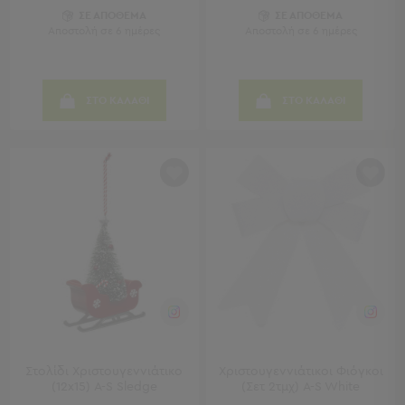
Πετσέτες
ΣΕ ΑΠΟΘΕΜΑ
ΣΕ ΑΠΟΘΕΜΑ
-
Αποστολή σε 6 ημέρες
Αποστολή σε 6 ημέρες
Παρεό
Πετσέτες
ΣΤΟ ΚΑΛΑΘΙ
ΣΤΟ ΚΑΛΑΘΙ
-
Παρεό
Προβολή
Όλων
Πετσέτες
Ενηλίκων
Παρεό
Καφτάνια
–
Πόντσο
Παιδικές
Πετσέτες
Τσάντες
Στολίδι Χριστουγεννιάτικο
Χριστουγεννιάτικοι Φιόγκοι
-
(12x15) A-S Sledge
(Σετ 2τμχ) A-S White
Νεσεσέρ