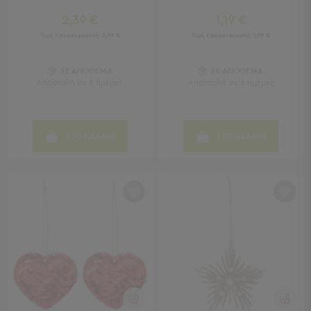
Τσάντες
2,39 €
1,19 €
-
Τιμή Κατασκευαστή:
3,99 €
Τιμή Κατασκευαστή:
1,99 €
Νεσεσέρ
Τσάντες
ΣΕ ΑΠΟΘΕΜΑ
ΣΕ ΑΠΟΘΕΜΑ
Θαλάσσης
Αποστολή σε 6 ημέρες
Αποστολή σε 6 ημέρες
Νεσεσέρ
Παραλίας
Σαγιονάρες
ΣΤΟ ΚΑΛΑΘΙ
ΣΤΟ ΚΑΛΑΘΙ
Σαγιονάρες
Προβολή
Όλων
Ανδρικές
Γυναικείες
Παιδικές
Εξοπλισμός
&
Είδη