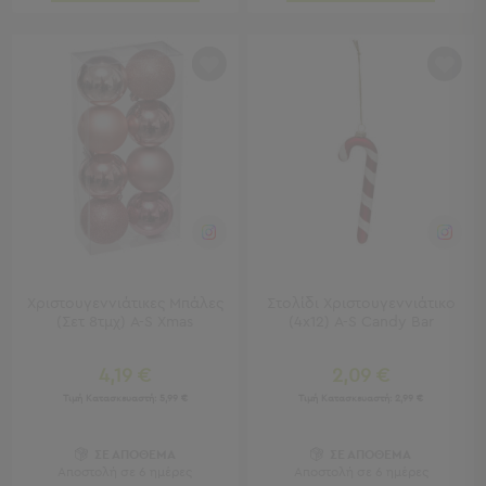
Καρέκλες
Τραπέζια
Ομπρέλες
&
Σκίαστρα
Παιδικά
-
Βρεφικά
Παιδικά
-
Βρεφικά
Όλα
Χριστουγεννιάτικες Μπάλες
Στολίδι Χριστουγεννιάτικο
τα
(Σετ 8τμχ) A-S Xmas
(4x12) A-S Candy Bar
Έπιπλα
Λίκνο
4,19 €
2,09 €
Παρκοκρέβατα
Τιμή Κατασκευαστή:
5,99 €
Τιμή Κατασκευαστή:
2,99 €
Αλλαξιέρες
Μωρού
ΣΕ ΑΠΟΘΕΜΑ
ΣΕ ΑΠΟΘΕΜΑ
Πύργοι
Αποστολή σε 6 ημέρες
Αποστολή σε 6 ημέρες