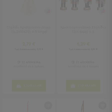
Παραβάν
Καθρέφτες
με
Κοσμηματοθήκη
Κεφαλάρια
Στολίδι Χριστουγεννιάτικο
Χριστουγεννιάτικα Στολίδια
Κρεβατιού
(16.5x10x20) A-S Angel
(Σετ 4τμχ) A-S
Κουζίνα
2,79 €
6,29 €
-
Τραπεζαρία
Τιμή Κατασκευαστή:
3,99 €
Τιμή Κατασκευαστή:
8,99 €
Κουζίνα
ΣΕ ΑΠΟΘΕΜΑ
ΣΕ ΑΠΟΘΕΜΑ
-
Αποστολή σε 6 ημέρες
Αποστολή σε 6 ημέρες
Τραπεζαρία
Προβολή
Όλων
ΣΤΟ ΚΑΛΑΘΙ
ΣΤΟ ΚΑΛΑΘΙ
Τραπέζια
Κουζίνας
-
Τραπεζαρίες
Καρέκλες