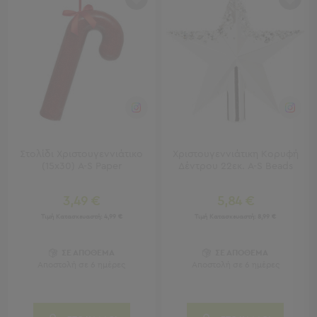
Παιδικά
Παιδικά
Προβολή
Όλων
Πετσέτες
Πόντσο
Μαγιό
&
Στολίδι Χριστουγεννιάτικο
Χριστουγεννιάτικη Κορυφή
Αντηλιακές
(15x30) A-S Paper
Δέντρου 22εκ. A-S Beads
Μπλούζες
Πέδιλα
3,49 €
5,84 €
-
Τιμή Κατασκευαστή:
4,99 €
Τιμή Κατασκευαστή:
8,99 €
Σαγιονάρες
Καπέλα
ΣΕ ΑΠΟΘΕΜΑ
ΣΕ ΑΠΟΘΕΜΑ
Τσάντες
Αποστολή σε 6 ημέρες
Αποστολή σε 6 ημέρες
Θαλάσσης
Σωσίβια
-