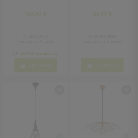
Τραπέζια
-
109,00 €
26,99 €
Σκαμπό
Μπαρ
Μπάνιο
ΔΙΑΘΕΣΙΜΟ
ΣΕ ΑΠΟΘΕΜΑ
Αποστολή σε 6 ημέρες
Αποστολή σε 6 ημέρες
Μπάνιο
Προβολή
ΔΩΡΕΑΝ μεταφορικά!
Όλων
ΣΤΟ ΚΑΛΑΘΙ
ΣΤΟ ΚΑΛΑΘΙ
Καθρέφτες
Ντουλάπια
Στήλες
Τρόλεϊ
Οργάνωσης
Κήπος
Κήπος
Προβολή
Όλων