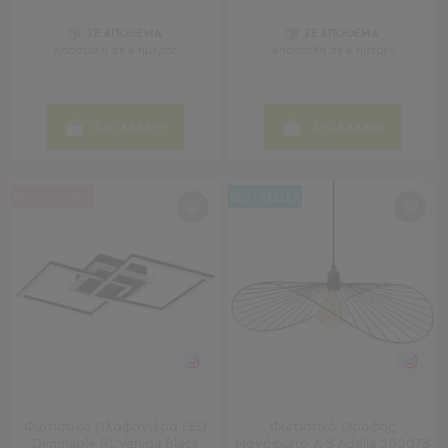
Παραβάν
Καθρέφτες
ΣΕ ΑΠΟΘΕΜΑ
ΣΕ ΑΠΟΘΕΜΑ
Αποστολή σε 6 ημέρες
Αποστολή σε 6 ημέρες
με
Κοσμηματοθήκη
Κεφαλάρια
Κρεβατιού
ΣΤΟ ΚΑΛΑΘΙ
ΣΤΟ ΚΑΛΑΘΙ
Κουζίνα
-
ΝΕΑ ΣΥΛΛΟΓΗ
BEST SELLER
Τραπεζαρία
Κουζίνα
-
Τραπεζαρία
Προβολή
Όλων
Τραπέζια
Κουζίνας
-
Τραπεζαρίες
Φωτιστικό Πλαφονιέρα LED
Φωτιστικό Οροφής
Καρέκλες
Dimmable RL Venida Black
Μονόφωτο A-S Adelia 200078