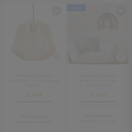
Πολυθρόνες
Ταμπουρέ
SALES
Σκαμπό
Παραβάν
Συρταριέρες
-
Ντουλάπια
Κονσολες
-
Μπουφέδες
Βιβλιοθήκες
-
Φωτιστικό Οροφής
Φωτιστικό Οροφής
Ραφιέρες
Μονόφωτο A-S Jily Natural
Μονόφωτο A-G Sare
Σύνθετα
157701
390FLH2275
Σαλονιού
24,99 €
16,14 €
Τιμή Κατασκευαστή:
32,00 €
Τιμή Κατασκευαστή:
18,99 €
Γραφείο
Χαμηλότερη τιμή 30 ημερών: 18,99 €
Γραφείο
ΣΕ ΑΠΟΘΕΜΑ
ΣΕ ΑΠΟΘΕΜΑ
Προβολή
Αποστολή σε 6 ημέρες
Αποστολή σε 6 ημέρες
Όλων