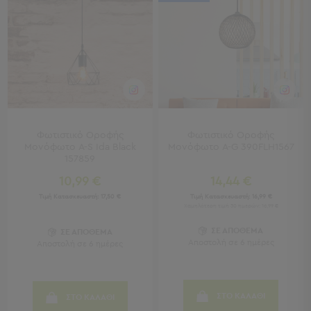
Πετσέτες
-
Παρεό
Πετσέτες
-
Παρεό
Προβολή
Όλων
Φωτιστικό Οροφής
Φωτιστικό Οροφής
Πετσέτες
Μονόφωτο A-S Ida Black
Μονόφωτο A-G 390FLH1567
Ενηλίκων
157859
Παρεό
10,99 €
14,44 €
Καφτάνια
Τιμή Κατασκευαστή:
17,50 €
Τιμή Κατασκευαστή:
16,99 €
–
Χαμηλότερη τιμή 30 ημερών: 16,99 €
Πόντσο
Παιδικές
ΣΕ ΑΠΟΘΕΜΑ
ΣΕ ΑΠΟΘΕΜΑ
Αποστολή σε 6 ημέρες
Αποστολή σε 6 ημέρες
Πετσέτες
Τσάντες
-
ΣΤΟ ΚΑΛΑΘΙ
ΣΤΟ ΚΑΛΑΘΙ
Νεσεσέρ