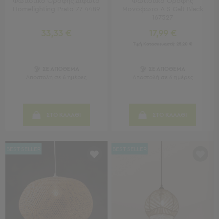
Φωτιστικό Οροφής Δίφωτο
Φωτιστικό Οροφής
Homelighting Prato 77-4489
Μονόφωτο A-S Galt Black
Παιδικά
167527
33,33 €
17,99 €
Παιδικά
Τιμή Κατασκευαστή:
25,20 €
Προβολή
Όλων
Πετσέτες
ΣΕ ΑΠΟΘΕΜΑ
ΣΕ ΑΠΟΘΕΜΑ
Αποστολή σε 6 ημέρες
Αποστολή σε 6 ημέρες
Πόντσο
Μαγιό
&
Αντηλιακές
ΣΤΟ ΚΑΛΑΘΙ
ΣΤΟ ΚΑΛΑΘΙ
Μπλούζες
Πέδιλα
-
BEST SELLER
BEST SELLER
Σαγιονάρες
Καπέλα
Τσάντες
Θαλάσσης
Σωσίβια
-