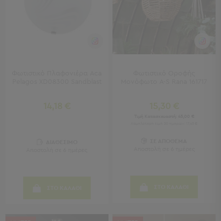
Εκμάθησης
Κρεβάτια
Ντουλάπες
Τραπεζάκια
Γραφεία
Καρέκλες
-
Φωτιστικό Πλαφονιέρα Aca
Φωτιστικό Οροφής
Σκαμπό
Pelagos XD08300 Sandblast
Μονόφωτο A-S Rana 161717
Πολυθρόνες
-
14,18 €
15,30 €
Πουφ
Τιμή Κατασκευαστή:
45,00 €
Βιβλιοθήκες
Χαμηλότερη τιμή 30 ημερών: 17,45 €
Ράφια
ΣΕ ΑΠΟΘΕΜΑ
-
ΔΙΑΘΕΣΙΜΟ
Αποστολή σε 6 ημέρες
Αποστολή σε 6 ημέρες
Ραφιέρες
Καθρέφτες
Κρεμάστρες
Στρώματα
ΣΤΟ ΚΑΛΑΘΙ
ΣΤΟ ΚΑΛΑΘΙ
Αλλαξιέρας
Σεντόνια