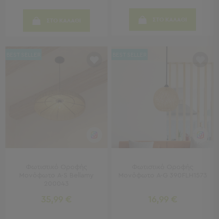
Γραφεία
Καρέκλες
ΣΤΟ ΚΑΛΑΘΙ
ΣΤΟ ΚΑΛΑΘΙ
Γραφείου
Βιβλιοθήκες
-
BEST SELLER
BEST SELLER
Ραφιέρες
"Έξυπνα"
Έπιπλα
Κρεβατοκάμαρα
Κρεβατοκάμαρα
Προβολή
Όλων
Κομοδίνα
Μπουντουάρ
Φωτιστικό Οροφής
Φωτιστικό Οροφής
Συρταριέρες
Μονόφωτο A-S Bellamy
Μονόφωτο A-G 390FLH1573
Ταμπουρέ
200043
Σκαμπό
35,99 €
16,99 €
Κρεμάστρες
Δαπέδου