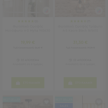
Κουζίνας
Είδη
Μπάνιου
Οργάνωση
(2)
(7)
Σπιτιού
Φωτιστικό Οροφής
Φωτιστικό Οροφής Τρίφωτο
Βρεφικά
Μονόφωτο A-S Myha 190630
A-S Kaore Black 161602
Παιδικά
Ένδυση
19,99 €
31,30 €
Τιμή Κατασκευαστή:
26,60 €
Τιμή Κατασκευαστή:
39,38 €
Δωμάτια
Κρεβατοκάμαρα
ΣΕ ΑΠΟΘΕΜΑ
ΣΕ ΑΠΟΘΕΜΑ
Σαλόνι
Αποστολή σε 6 ημέρες
Αποστολή σε 6 ημέρες
Μπάνιο
Κουζίνα
Βρεφικό
ΣΤΟ ΚΑΛΑΘΙ
ΣΤΟ ΚΑΛΑΘΙ
Δωμάτιο
Παιδικό
Δωμάτιο
BEST SELLER
BEST SELLER
Εποχιακά
SALES