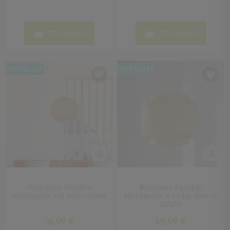
Παραλίας
Εξοπλισμός
&
ΣΤΟ ΚΑΛΑΘΙ
ΣΤΟ ΚΑΛΑΘΙ
Είδη
Παραλίας
Προβολή
BEST SELLER
BEST SELLER
Όλων
Ομπρέλες
Θαλάσσης
Σκίαστρα
Παραλίας
Ψάθες
Καρεκλάκια
Παραλίας
Είδη
Camping
Φωτιστικό Οροφής
Φωτιστικό Οροφής
Μονόφωτο A-G 390FLH1566
Μονόφωτο A-S Liby Natural
167670
Είδη
Camping
16,99 €
49,99 €
Σκηνές