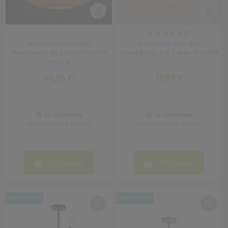
Μπρατσάκια
Φουσκωτά
Θαλάσσης
Παιχνίδια
(1)
Φωτιστικό Οροφής
Φωτιστικό Οροφής
Παραλίας
Μονόφωτο Aca Symi HX477P
Μονόφωτο A-S Caren 200038
Παπούτσια
Natural
Θαλάσσης
54,76 €
17,99 €
Θερμός
Φαγητοδοχεία
Νέες
Αφίξεις
ΣΕ ΑΠΟΘΕΜΑ
ΣΕ ΑΠΟΘΕΜΑ
Best
Αποστολή σε 6 ημέρες
Αποστολή σε 6 ημέρες
Sellers
Είσοδος
ΣΤΟ ΚΑΛΑΘΙ
ΣΤΟ ΚΑΛΑΘΙ
Σπιτιού
-
Χωλ
BEST SELLER
BEST SELLER
Είσοδος
Σπιτιού