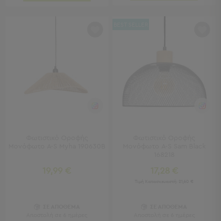
Τσάντες
-
BEST SELLER
Νεσεσέρ
Τσάντες
Θαλάσσης
Νεσεσέρ
Παραλίας
Σαγιονάρες
Σαγιονάρες
Προβολή
Όλων
Φωτιστικό Οροφής
Φωτιστικό Οροφής
Μονόφωτο A-S Myha 190630B
Μονόφωτο A-S Sam Black
Ανδρικές
168218
Γυναικείες
Παιδικές
19,99 €
17,28 €
Τιμή Κατασκευαστή:
21,60 €
Εξοπλισμός
&
ΣΕ ΑΠΟΘΕΜΑ
ΣΕ ΑΠΟΘΕΜΑ
Είδη
Αποστολή σε 6 ημέρες
Αποστολή σε 6 ημέρες