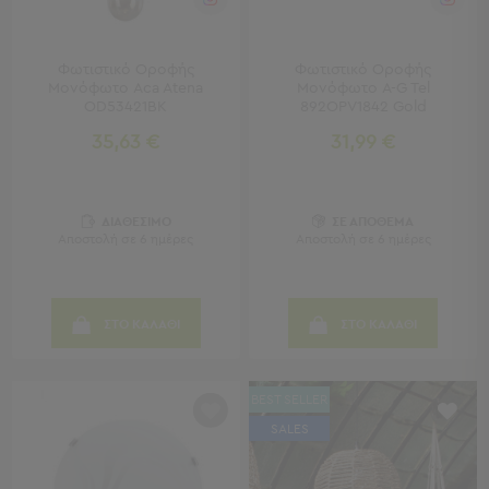
Καρέκλες
Τραπέζια
Ομπρέλες
Φωτιστικό Οροφής
Φωτιστικό Οροφής
&
Μονόφωτο Aca Atena
Μονόφωτο A-G Tel
Σκίαστρα
OD53421BK
892OPV1842 Gold
Παιδικά
35,63 €
31,99 €
-
Βρεφικά
ΔΙΑΘΕΣΙΜΟ
ΣΕ ΑΠΟΘΕΜΑ
Παιδικά
Αποστολή σε 6 ημέρες
Αποστολή σε 6 ημέρες
-
Βρεφικά
Όλα
τα
ΣΤΟ ΚΑΛΑΘΙ
ΣΤΟ ΚΑΛΑΘΙ
Έπιπλα
Λίκνο
Παρκοκρέβατα
BEST SELLER
Αλλαξιέρες
SALES
Μωρού
Πύργοι