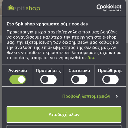
Σετ
ΣΤΟ ΚΑΛΑΘΙ
ΣΤΟ ΚΑΛΑΘΙ
Μαξιλαροθήκες
Στείλτε μου το κουπόνι!
Μεταξωτές
Καπιτονέ
Στο Spitishop χρησιμοποιούμε cookies
BEST SELLER
LIMITED
Αδιάβροχες
Πρόκειται για μικρά αρχεία/εργαλεία που μας βοηθάνε
BEST SELLER
Προστατευτικά
να οργανώσουμε καλύτερα την περιήγηση στο e-shop
Μαξιλαριών
μας, την εξατομίκευση των διαφημίσεών μας καθώς και
την ανάλυση της επισκεψιμότητας της σελίδας μας. Αν
Παπλωματοθήκες
θέλετε να μάθετε περισσότερες λεπτομέρειες σχετικά με
τα cookies, μπορείτε να ενημερωθείτε
εδώ
.
Παπλωματοθήκες
Υπέρδιπλες
Επιλογή
Αναγκαία
Προτιμήσεις
Στατιστικά
Προώθησης
/
συγκατάθεσης
ΠΡΟΪΟΝ ΜΕ ΜΕΓΑΛΗ ΖΗΤΗΣΗ
King
Size
Φωτιστικό Οροφής
Φωτιστικό Οροφής
Ημίδιπλες
Προβολή λεπτομερειών
Πολύφωτο Aca Martini
Μονόφωτο A-S Petale 202670
/
AD00714
Διπλές
59,60 €
43,99 €
Μονές
Αποδοχή όλων
Φανελένιες