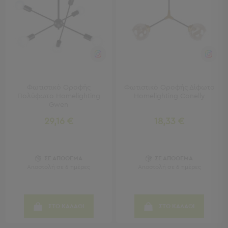
-
Χωλ
Έπιπλα
Εισόδου
Παπουτσοθήκες
Καλόγεροι
Ρούχων
Μπουφέδες
Φωτιστικό Οροφής
Φωτιστικό Οροφής Δίφωτο
-
Πολύφωτο Homelighting
Homelighting Conelly
Κονσόλες
Gwen
29,16 €
18,33 €
Σαλόνι
Σαλόνι
Προβολή
ΣΕ ΑΠΟΘΕΜΑ
ΣΕ ΑΠΟΘΕΜΑ
Όλων
Αποστολή σε 6 ημέρες
Αποστολή σε 6 ημέρες
Έπιπλα
Τηλεόρασης
Τραπεζάκια
ΣΤΟ ΚΑΛΑΘΙ
ΣΤΟ ΚΑΛΑΘΙ
Σαλονιού
Πουφ