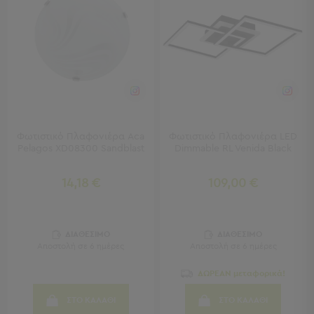
Πετσέτες
-
Παρεό
Πετσέτες
-
Παρεό
Προβολή
Όλων
Φωτιστικό Πλαφονιέρα Aca
Φωτιστικό Πλαφονιέρα LED
Πετσέτες
Pelagos XD08300 Sandblast
Dimmable RL Venida Black
Ενηλίκων
Παρεό
14,18 €
109,00 €
Καφτάνια
–
Πόντσο
Παιδικές
ΔΙΑΘΕΣΙΜΟ
ΔΙΑΘΕΣΙΜΟ
Αποστολή σε 6 ημέρες
Αποστολή σε 6 ημέρες
Πετσέτες
ΔΩΡΕΑΝ μεταφορικά!
Τσάντες
-
ΣΤΟ ΚΑΛΑΘΙ
ΣΤΟ ΚΑΛΑΘΙ
Νεσεσέρ