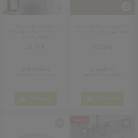
Μπρατσάκια
Φουσκωτά
Θαλάσσης
Παιχνίδια
Φωτιστικό Οροφής
Φωτιστικό Πλαφονιέρα LED
Παραλίας
Μονόφωτο A-G Berceste
Eurolamp Nefos 144-51047
Παπούτσια
525NOR1299
Θαλάσσης
35,99 €
53,30 €
Θερμός
Φαγητοδοχεία
Νέες
Αφίξεις
ΣΕ ΑΠΟΘΕΜΑ
ΔΙΑΘΕΣΙΜΟ
Best
Αποστολή σε 6 ημέρες
Αποστολή σε 6 ημέρες
Sellers
Είσοδος
ΣΤΟ ΚΑΛΑΘΙ
ΣΤΟ ΚΑΛΑΘΙ
Σπιτιού
-
Χωλ
LIMITED
Είσοδος
Σπιτιού