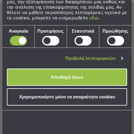
Εκμάθησης
μας, την εξατομίκευση των διαφημίσεών μας καθώς και
την ανάλυση της επισκεψιμότητας της σελίδας μας. Αν
Κρεβάτια
θέλετε να μάθετε περισσότερες λεπτομέρειες σχετικά με
Ντουλάπες
τα cookies, μπορείτε να ενημερωθείτε
εδώ
.
Τραπεζάκια
Γραφεία
Επιλογή
Αναγκαία
Προτιμήσεις
Στατιστικά
Προώθησης
Καρέκλες
συγκατάθεσης
-
Φωτιστικό Πλαφονιέρα LED
Φωτιστικό Οροφής
Σκαμπό
Viokef Jaxon Black
Μονόφωτο A-G Berceste
Πολυθρόνες
525NOR1307
Προβολή λεπτομερειών
-
25,00 €
28,99 €
Πουφ
Βιβλιοθήκες
Αποδοχή όλων
Ράφια
-
ΣΕ ΑΠΟΘΕΜΑ
ΣΕ ΑΠΟΘΕΜΑ
Αποστολή σε 6 ημέρες
Αποστολή σε 6 ημέρες
Ραφιέρες
Χρησιμοποιήστε μόνο τα απαραίτητα cookies
Καθρέφτες
Κρεμάστρες
Στρώματα
ΣΤΟ ΚΑΛΑΘΙ
ΣΤΟ ΚΑΛΑΘΙ
Αλλαξιέρας
Σεντόνια