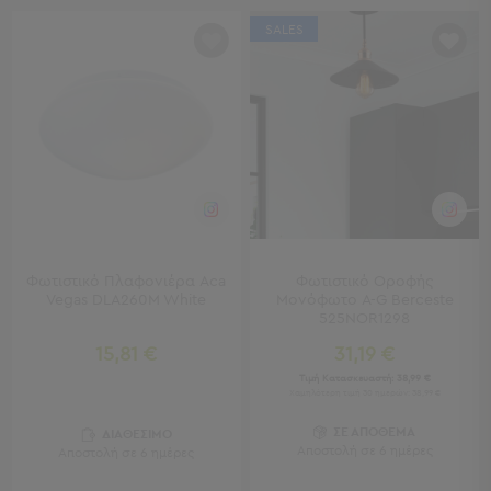
Πολυθρόνες
Ταμπουρέ
SALES
Σκαμπό
Παραβάν
Συρταριέρες
-
Ντουλάπια
Κονσολες
-
Μπουφέδες
Βιβλιοθήκες
-
Φωτιστικό Πλαφονιέρα Aca
Φωτιστικό Οροφής
Ραφιέρες
Vegas DLA260M White
Μονόφωτο A-G Berceste
Σύνθετα
525NOR1298
Σαλονιού
15,81 €
31,19 €
Τιμή Κατασκευαστή:
38,99 €
Γραφείο
Χαμηλότερη τιμή 30 ημερών: 38,99 €
Γραφείο
ΣΕ ΑΠΟΘΕΜΑ
ΔΙΑΘΕΣΙΜΟ
Προβολή
Αποστολή σε 6 ημέρες
Αποστολή σε 6 ημέρες
Όλων