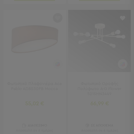
Τσάντες
-
Νεσεσέρ
Τσάντες
Θαλάσσης
Νεσεσέρ
Παραλίας
Σαγιονάρες
Σαγιονάρες
Προβολή
Όλων
Φωτιστικό Πλαφονιέρα Aca
Φωτιστικό Οροφής
Pablo AD8030PB Mocca
Πολύφωτο A-G Flower
Ανδρικές
521SHN3449
Γυναικείες
Παιδικές
55,02 €
66,99 €
Εξοπλισμός
&
ΔΙΑΘΕΣΙΜΟ
ΣΕ ΑΠΟΘΕΜΑ
Είδη
Αποστολή σε 6 ημέρες
Αποστολή σε 6 ημέρες