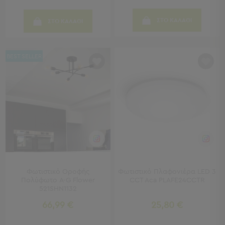
Γραφεία
Καρέκλες
ΣΤΟ ΚΑΛΑΘΙ
ΣΤΟ ΚΑΛΑΘΙ
Γραφείου
Βιβλιοθήκες
-
BEST SELLER
Ραφιέρες
"Έξυπνα"
Έπιπλα
Κρεβατοκάμαρα
Κρεβατοκάμαρα
Προβολή
Όλων
Κομοδίνα
Μπουντουάρ
Φωτιστικό Οροφής
Φωτιστικό Πλαφονιέρα LED 3
Συρταριέρες
Πολύφωτο A-G Flower
CCT Aca PLAFE24CCTR
Ταμπουρέ
521SHN1132
Σκαμπό
66,99 €
25,80 €
Κρεμάστρες
Δαπέδου