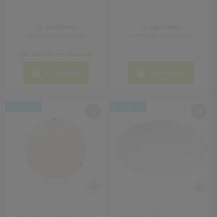
Sleeping
Bags
ΔΙΑΘΕΣΙΜΟ
ΔΙΑΘΕΣΙΜΟ
&
Αποστολή σε 6 ημέρες
Αποστολή σε 6 ημέρες
Υποστρώματα
Ισοθερμικές
ΔΩΡΕΑΝ μεταφορικά!
Τσάντες
Θερμός
ΣΤΟ ΚΑΛΑΘΙ
ΣΤΟ ΚΑΛΑΘΙ
Εξοπλισμός
&
Αξεσουάρ
BEST SELLER
BEST SELLER
Είδη
Ταξιδίου
Είδη
Ταξιδίου
Μαξιλάρια
&
Μάσκες
Ύπνου
Νεσεσέρ