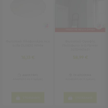
-
Χωλ
Έπιπλα
Εισόδου
Παπουτσοθήκες
Καλόγεροι
ΠΡΟΪΟΝ ΜΕ ΜΕΓΑΛΗ ΖΗΤΗΣΗ
Ρούχων
Μπουφέδες
Φωτιστικό Πλαφονιέρα Aca
Φωτιστικό Οροφής
-
Scilla DL0830 White
Πολύφωτο A-G Flower
Κονσόλες
521SHN3431
16,13 €
58,99 €
Σαλόνι
Σαλόνι
Προβολή
ΔΙΑΘΕΣΙΜΟ
ΣΕ ΑΠΟΘΕΜΑ
Όλων
Αποστολή σε 6 ημέρες
Αποστολή σε 6 ημέρες
Έπιπλα
Τηλεόρασης
Τραπεζάκια
ΣΤΟ ΚΑΛΑΘΙ
ΣΤΟ ΚΑΛΑΘΙ
Σαλονιού
Πουφ