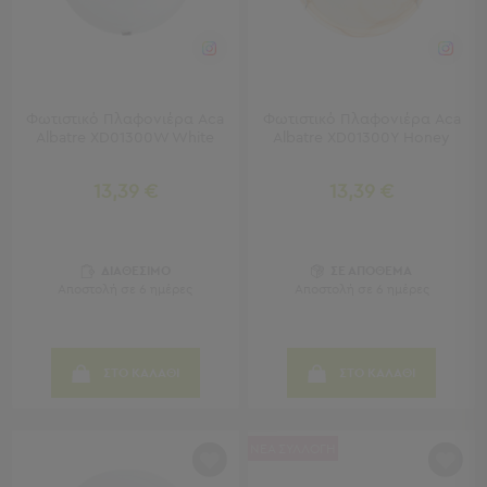
Κουζίνας
Είδη
Μπάνιου
Οργάνωση
Σπιτιού
Φωτιστικό Πλαφονιέρα Aca
Φωτιστικό Πλαφονιέρα Aca
Βρεφικά
Albatre XD01300W White
Albatre XD01300Y Honey
Παιδικά
Ένδυση
13,39 €
13,39 €
Δωμάτια
Κρεβατοκάμαρα
ΔΙΑΘΕΣΙΜΟ
ΣΕ ΑΠΟΘΕΜΑ
Σαλόνι
Αποστολή σε 6 ημέρες
Αποστολή σε 6 ημέρες
Μπάνιο
Κουζίνα
Βρεφικό
ΣΤΟ ΚΑΛΑΘΙ
ΣΤΟ ΚΑΛΑΘΙ
Δωμάτιο
Παιδικό
Δωμάτιο
ΝΕΑ ΣΥΛΛΟΓΗ
Εποχιακά