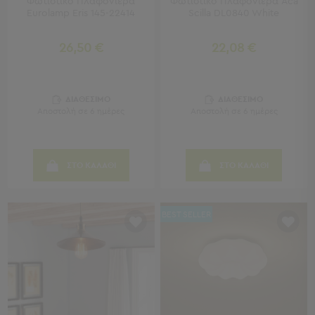
Φωτιστικό Πλαφονιέρα
Φωτιστικό Πλαφονιέρα Aca
Eurolamp Eris 145-22414
Scilla DL0840 White
Παιδικά
26,50 €
22,08 €
Παιδικά
Προβολή
Όλων
Πετσέτες
ΔΙΑΘΕΣΙΜΟ
ΔΙΑΘΕΣΙΜΟ
Αποστολή σε 6 ημέρες
Αποστολή σε 6 ημέρες
Πόντσο
Μαγιό
&
Αντηλιακές
ΣΤΟ ΚΑΛΑΘΙ
ΣΤΟ ΚΑΛΑΘΙ
Μπλούζες
Πέδιλα
-
BEST SELLER
Σαγιονάρες
Καπέλα
Τσάντες
Θαλάσσης
Σωσίβια
-