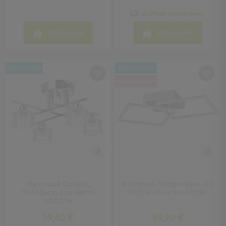
Παραλίας
ΔΩΡΕΑΝ μεταφορικά!
Εξοπλισμός
&
ΣΤΟ ΚΑΛΑΘΙ
ΣΤΟ ΚΑΛΑΘΙ
Είδη
Παραλίας
Προβολή
BEST SELLER
BEST SELLER
Όλων
ΝΕΑ ΣΥΛΛΟΓΗ
Ομπρέλες
Θαλάσσης
Σκίαστρα
Παραλίας
Ψάθες
Καρεκλάκια
Παραλίας
Είδη
Camping
Φωτιστικό Οροφής
Φωτιστικό Πλαφονιέρα LED
Πολύφωτο Aca Martini
RL Trail Silver R64492187
AD00714
Είδη
Camping
59,60 €
39,90 €
Σκηνές