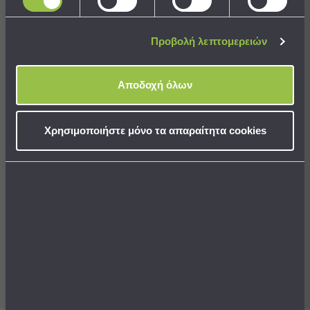
Τσάντες
-
Εγγραφείτε στο newsletter
μας για να μη
Προβολή λεπτομερειών
Νεσεσέρ
χάνετε προσφορές, νέα και ιδέες διακόσμησης!
Τσάντες
Θαλάσσης
Αποδοχή όλων
Νεσεσέρ
Παραλίας
Aποδέχομαι τους
όρους χρήσης
Χρησιμοποιήστε μόνο τα απαραίτητα cookies
Σαγιονάρες
Σαγιονάρες
Προβολή
Όλων
Ο Λογαριασμός μου
Ανδρικές
Γυναικείες
Παιδικές
Εξυπηρέτηση
Εξοπλισμός
&
Εταιρία
Είδη