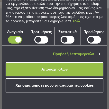
Εκμάθησης
να οργανώσουμε καλύτερα την περιήγηση στο e-shop
Κρεβάτια
μας, την εξατομίκευση των διαφημίσεών μας καθώς και
Ντουλάπες
την ανάλυση της επισκεψιμότητας της σελίδας μας. Αν
θέλετε να μάθετε περισσότερες λεπτομέρειες σχετικά με
Τραπεζάκια
τα cookies, μπορείτε να ενημερωθείτε
εδώ
.
Γραφεία
Καρέκλες
Επιλογή
Αναγκαία
Προτιμήσεις
Στατιστικά
Προώθησης
-
συγκατάθεσης
Τρόλεϊ/Ραφιέρα 3 Θέσεων
Τρόλεϊ/Ραφιέρα 4 Θέσεων
Σκαμπό
(44x32x80) F-V Black
(46.5x25.5x79) F-V Basket
Πολυθρόνες
-
28,99 €
19,99 €
Προβολή λεπτομερειών
Πουφ
Τιμή Κατασκευαστή:
41,50 €
Βιβλιοθήκες
Ράφια
Αποδοχή όλων
-
ΣΕ ΑΠΟΘΕΜΑ
ΣΕ ΑΠΟΘΕΜΑ
Αποστολή σε 6 ημέρες
Αποστολή σε 6 ημέρες
Ραφιέρες
Καθρέφτες
Χρησιμοποιήστε μόνο τα απαραίτητα cookies
Κρεμάστρες
Στρώματα
ΣΤΟ ΚΑΛΑΘΙ
ΣΤΟ ΚΑΛΑΘΙ
Αλλαξιέρας
Σεντόνια