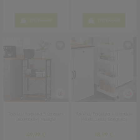
Παραλίας
Εξοπλισμός
&
ΣΤΟ ΚΑΛΑΘΙ
ΣΤΟ ΚΑΛΑΘΙ
Είδη
Παραλίας
Προβολή
Όλων
Ομπρέλες
Θαλάσσης
Σκίαστρα
Παραλίας
Ψάθες
Καρεκλάκια
Παραλίας
Είδη
Camping
Τρόλεϊ/Ραφιέρα 3 Θέσεων
Τρόλεϊ/Ραφιέρα 4 Θέσεων
(60x40x89) Vasagle
(40x12.5x88) Songmics
Είδη
Camping
49,99 €
18,99 €
Σκηνές