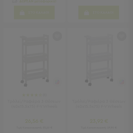
ΔΩΡΕΑΝ μεταφορικά!
Γραφεία
Καρέκλες
ΣΤΟ ΚΑΛΑΘΙ
ΣΤΟ ΚΑΛΑΘΙ
Γραφείου
Βιβλιοθήκες
-
Ραφιέρες
"Έξυπνα"
Έπιπλα
Κρεβατοκάμαρα
Κρεβατοκάμαρα
Προβολή
Όλων
Κομοδίνα
(1)
Μπουντουάρ
Τρόλεϊ/Ραφιέρα 3 Θέσεων
Τρόλεϊ/Ραφιέρα 3 Θέσεων
Συρταριέρες
(40x15.5x75) F-V Wheels
(40x15.5x75) F-V Wheels
Ταμπουρέ
Σκαμπό
26,56 €
23,92 €
Κρεμάστρες
Τιμή Κατασκευαστή:
33,20 €
Τιμή Κατασκευαστή:
29,90 €
Δαπέδου