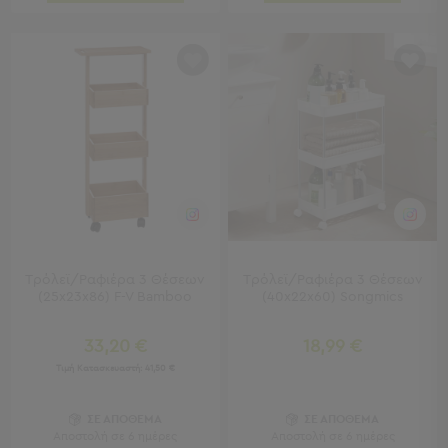
Τσάντες
-
Νεσεσέρ
Τσάντες
Θαλάσσης
Νεσεσέρ
Παραλίας
Σαγιονάρες
Σαγιονάρες
Προβολή
Όλων
Τρόλεϊ/Ραφιέρα 3 Θέσεων
Τρόλεϊ/Ραφιέρα 3 Θέσεων
(25x23x86) F-V Bamboo
(40x22x60) Songmics
Ανδρικές
Γυναικείες
Παιδικές
33,20 €
18,99 €
Τιμή Κατασκευαστή:
41,50 €
Εξοπλισμός
&
ΣΕ ΑΠΟΘΕΜΑ
ΣΕ ΑΠΟΘΕΜΑ
Είδη
Αποστολή σε 6 ημέρες
Αποστολή σε 6 ημέρες