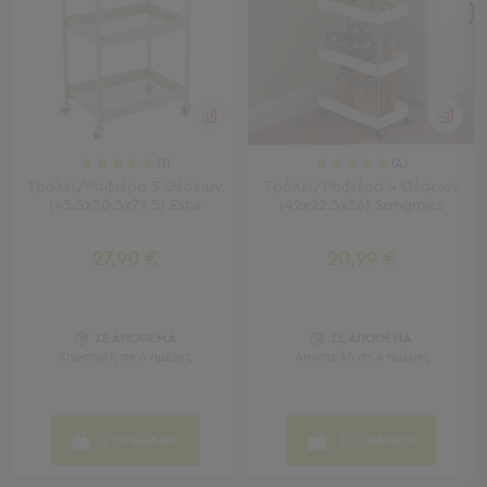
-
Χωλ
Έπιπλα
Εισόδου
Παπουτσοθήκες
Καλόγεροι
Ρούχων
(1)
(4)
Μπουφέδες
Τρόλεϊ/Ραφιέρα 3 Θέσεων
Τρόλεϊ/Ραφιέρα 4 Θέσεων
-
(43.5x30.5x79.5) Estia
(42x22.5x86) Songmics
Κονσόλες
27,90 €
20,99 €
Σαλόνι
Σαλόνι
Προβολή
ΣΕ ΑΠΟΘΕΜΑ
ΣΕ ΑΠΟΘΕΜΑ
Όλων
Αποστολή σε 6 ημέρες
Αποστολή σε 6 ημέρες
Έπιπλα
Τηλεόρασης
Τραπεζάκια
ΣΤΟ ΚΑΛΑΘΙ
ΣΤΟ ΚΑΛΑΘΙ
Σαλονιού
Πουφ