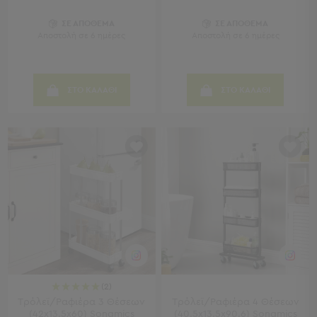
Παραβάν
Καθρέφτες
ΣΕ ΑΠΟΘΕΜΑ
ΣΕ ΑΠΟΘΕΜΑ
Αποστολή σε 6 ημέρες
Αποστολή σε 6 ημέρες
με
Κοσμηματοθήκη
Κεφαλάρια
Κρεβατιού
ΣΤΟ ΚΑΛΑΘΙ
ΣΤΟ ΚΑΛΑΘΙ
Κουζίνα
-
Τραπεζαρία
Κουζίνα
-
Τραπεζαρία
Προβολή
Όλων
Τραπέζια
Κουζίνας
-
(2)
Τραπεζαρίες
Τρόλεϊ/Ραφιέρα 3 Θέσεων
Τρόλεϊ/Ραφιέρα 4 Θέσεων
Καρέκλες
(42x13.5x60) Songmics
(40.5x13.5x90.6) Songmics