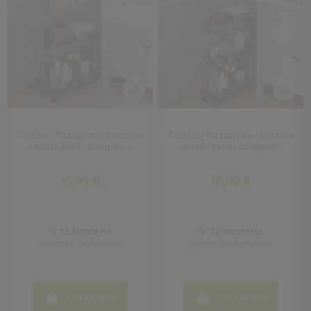
Πετσέτες
-
Παρεό
Πετσέτες
-
Παρεό
Προβολή
Όλων
Τρόλεϊ/Ραφιέρα 3 Θέσεων
Τρόλεϊ/Ραφιέρα 4 Θέσεων
Πετσέτες
(42x13.5x61) Songmics
(40x13.5x88) Songmics
Ενηλίκων
Παρεό
15,99 €
18,99 €
Καφτάνια
–
Πόντσο
Παιδικές
ΣΕ ΑΠΟΘΕΜΑ
ΣΕ ΑΠΟΘΕΜΑ
Αποστολή σε 6 ημέρες
Αποστολή σε 6 ημέρες
Πετσέτες
Τσάντες
-
ΣΤΟ ΚΑΛΑΘΙ
ΣΤΟ ΚΑΛΑΘΙ
Νεσεσέρ