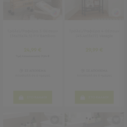
Κουζίνας
Είδη
Μπάνιου
Οργάνωση
Σπιτιού
Τρόλεϊ/Ραφιέρα 3 Θέσεων
Τρόλεϊ/Ραφιέρα 4 Θέσεων
Βρεφικά
(36x15x74.5) F-V Bamboo
(45.4x13x77) Vasagle
Παιδικά
Ένδυση
24,99 €
29,99 €
Τιμή Κατασκευαστή:
31,24 €
Δωμάτια
Κρεβατοκάμαρα
ΣΕ ΑΠΟΘΕΜΑ
ΣΕ ΑΠΟΘΕΜΑ
Σαλόνι
Αποστολή σε 6 ημέρες
Αποστολή σε 6 ημέρες
Μπάνιο
Κουζίνα
Βρεφικό
ΣΤΟ ΚΑΛΑΘΙ
ΣΤΟ ΚΑΛΑΘΙ
Δωμάτιο
Παιδικό
Δωμάτιο
Εποχιακά