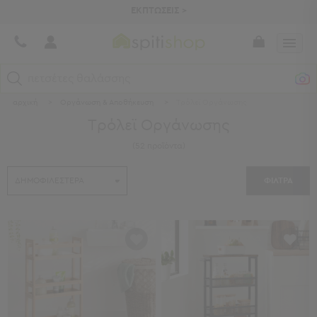
ΕΚΠΤΩΣΕΙΣ >
πετσέτες θαλάσσης
αρχική
>
Οργάνωση & Αποθήκευση
>
Τρόλεϊ Οργάνωσης
Κατηγορίες
Τρόλεϊ Οργάνωσης
Προβολή
(
52
προϊόντα
)
Όλων
Σεντόνια
ΦΙΛΤΡΑ
Κουβερλί
Ριχτάρια
Πετσέτες
Κουρτίνες
Χαλιά
Φωτιστικά
Έπιπλα
Διακοσμητικά
Είδη