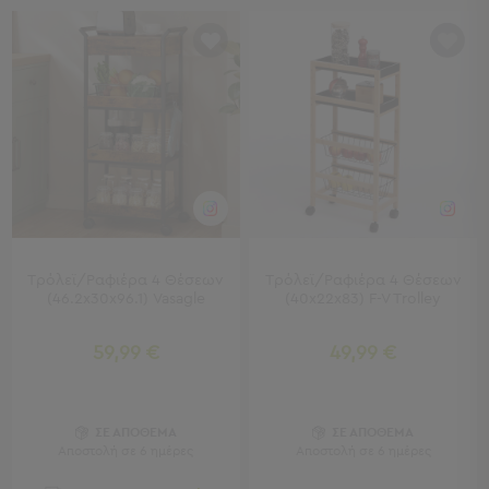
Πολυθρόνες
Ταμπουρέ
Σκαμπό
Παραβάν
Συρταριέρες
-
Ντουλάπια
Κονσολες
-
Μπουφέδες
Βιβλιοθήκες
-
Τρόλεϊ/Ραφιέρα 4 Θέσεων
Τρόλεϊ/Ραφιέρα 4 Θέσεων
Ραφιέρες
(46.2x30x96.1) Vasagle
(40x22x83) F-V Trolley
Σύνθετα
Σαλονιού
59,99 €
49,99 €
Γραφείο
Γραφείο
ΣΕ ΑΠΟΘΕΜΑ
ΣΕ ΑΠΟΘΕΜΑ
Προβολή
Αποστολή σε 6 ημέρες
Αποστολή σε 6 ημέρες
Όλων