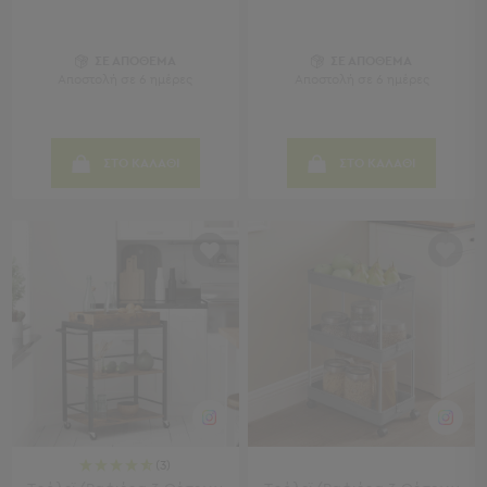
Sleeping
Bags
ΣΕ ΑΠΟΘΕΜΑ
ΣΕ ΑΠΟΘΕΜΑ
&
Αποστολή σε 6 ημέρες
Αποστολή σε 6 ημέρες
Υποστρώματα
Ισοθερμικές
Τσάντες
Θερμός
ΣΤΟ ΚΑΛΑΘΙ
ΣΤΟ ΚΑΛΑΘΙ
Εξοπλισμός
&
Αξεσουάρ
Είδη
Ταξιδίου
Είδη
Ταξιδίου
Μαξιλάρια
&
Μάσκες
Ύπνου
(3)
Νεσεσέρ