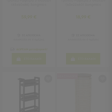
Τρόλεϊ/Ραφιέρα 3 Θέσεων
Τρόλεϊ/Ραφιέρα 3 Θέσεων
(65x40x86) Songmics
(40x22x60) Songmics
Παιδικά
59,99 €
18,99 €
Παιδικά
Προβολή
Όλων
Πετσέτες
ΣΕ ΑΠΟΘΕΜΑ
ΣΕ ΑΠΟΘΕΜΑ
Αποστολή σε 6 ημέρες
Αποστολή σε 6 ημέρες
Πόντσο
Μαγιό
ΔΩΡΕΑΝ μεταφορικά!
&
Αντηλιακές
ΣΤΟ ΚΑΛΑΘΙ
ΣΤΟ ΚΑΛΑΘΙ
Μπλούζες
Πέδιλα
-
ΝΕΑ ΣΥΛΛΟΓΗ
Σαγιονάρες
Καπέλα
Τσάντες
Θαλάσσης
Σωσίβια
-