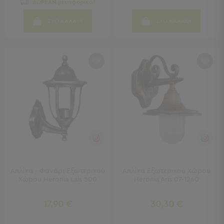
ΔΩΡΕΑΝ μεταφορικά!
Γραφεία
Καρέκλες
ΣΤΟ ΚΑΛΑΘΙ
ΣΤΟ ΚΑΛΑΘΙ
Γραφείου
Βιβλιοθήκες
-
Ραφιέρες
"Έξυπνα"
Έπιπλα
Κρεβατοκάμαρα
Κρεβατοκάμαρα
Προβολή
Όλων
Κομοδίνα
Μπουντουάρ
Απλίκα - Φανάρι Εξωτερικού
Απλίκα Εξωτερικού Χώρου
Συρταριέρες
Χώρου Heronia Lais 500
Heronia Aris 07-1260
Ταμπουρέ
Σκαμπό
17,90 €
30,30 €
Κρεμάστρες
Δαπέδου