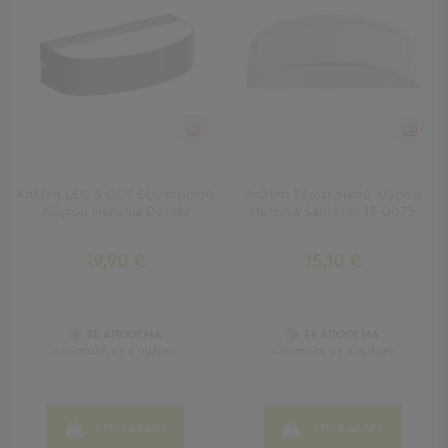
Πετσέτες
-
Παρεό
Πετσέτες
-
Παρεό
Προβολή
Όλων
Απλίκα LED 3 CCT Εξωτερικού
Απλίκα Εξωτερικού Χώρου
Πετσέτες
Χώρου Heronia Dorida
Heronia Santorini 13-0075
Ενηλίκων
Παρεό
19,90 €
15,10 €
Καφτάνια
–
Πόντσο
Παιδικές
ΣΕ ΑΠΟΘΕΜΑ
ΣΕ ΑΠΟΘΕΜΑ
Αποστολή σε 6 ημέρες
Αποστολή σε 6 ημέρες
Πετσέτες
Τσάντες
-
ΣΤΟ ΚΑΛΑΘΙ
ΣΤΟ ΚΑΛΑΘΙ
Νεσεσέρ