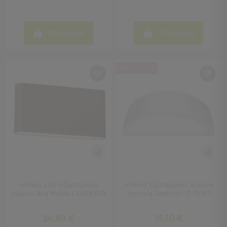
Παραλίας
Εξοπλισμός
&
ΣΤΟ ΚΑΛΑΘΙ
ΣΤΟ ΚΑΛΑΘΙ
Είδη
Παραλίας
Προβολή
ΝΕΑ ΣΥΛΛΟΓΗ
Όλων
Ομπρέλες
Θαλάσσης
Σκίαστρα
Παραλίας
Ψάθες
Καρεκλάκια
Παραλίας
Είδη
Camping
Απλίκα LED Εξωτερικού
Απλίκα Εξωτερικού Χώρου
Χώρου Aca Maida-L LG2632R
Heronia Santorini 13-0081
Είδη
Camping
24,80 €
15,10 €
Σκηνές