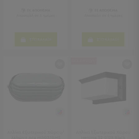
Παραβάν
Καθρέφτες
ΣΕ ΑΠΟΘΕΜΑ
ΣΕ ΑΠΟΘΕΜΑ
Αποστολή σε 6 ημέρες
Αποστολή σε 6 ημέρες
με
Κοσμηματοθήκη
Κεφαλάρια
Κρεβατιού
ΣΤΟ ΚΑΛΑΘΙ
ΣΤΟ ΚΑΛΑΘΙ
Κουζίνα
-
ΝΕΑ ΣΥΛΛΟΓΗ
Τραπεζαρία
Κουζίνα
-
Τραπεζαρία
Προβολή
Όλων
Τραπέζια
Κουζίνας
-
Τραπεζαρίες
Απλίκα Εξωτερικού Χώρου/
Απλίκα Εξωτερικού Χώρου
Καρέκλες
Χελώνα Aca HI5033BMS
Heronia 32-0128 Black