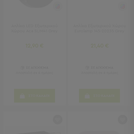
Μπρατσάκια
Φουσκωτά
Θαλάσσης
Παιχνίδια
Απλίκα LED Εξωτερικού
Απλίκα Εξωτερικού Χώρου
Παραλίας
Χώρου Aca SLIM41 Grey
Eurolamp 145-20235 Grey
Παπούτσια
Θαλάσσης
12,90 €
21,40 €
Θερμός
Φαγητοδοχεία
Νέες
Αφίξεις
ΣΕ ΑΠΟΘΕΜΑ
ΣΕ ΑΠΟΘΕΜΑ
Best
Αποστολή σε 6 ημέρες
Αποστολή σε 6 ημέρες
Sellers
Είσοδος
ΣΤΟ ΚΑΛΑΘΙ
ΣΤΟ ΚΑΛΑΘΙ
Σπιτιού
-
Χωλ
Είσοδος
Σπιτιού