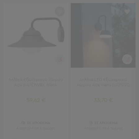
Πολυθρόνες
Ταμπουρέ
Σκαμπό
Παραβάν
Συρταριέρες
-
Ντουλάπια
Κονσολες
-
Μπουφέδες
Βιβλιοθήκες
-
Απλίκα Εξωτερικού Χώρου
Απλίκα LED Εξωτερικού
Ραφιέρες
Aca JULIE1WBK Black
Χώρου Aca Viana LG2122G
Σύνθετα
Σαλονιού
59,62 €
33,70 €
Γραφείο
Γραφείο
ΣΕ ΑΠΟΘΕΜΑ
ΣΕ ΑΠΟΘΕΜΑ
Προβολή
Αποστολή σε 6 ημέρες
Αποστολή σε 6 ημέρες
Όλων