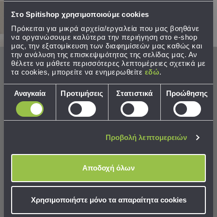
Εκμάθησης
Κρεβάτια
Στο Spitishop χρησιμοποιούμε cookies
Ντουλάπες
Πρόκειται για μικρά αρχεία/εργαλεία που μας βοηθάνε
Τραπεζάκια
να οργανώσουμε καλύτερα την περιήγηση στο e-shop
Γραφεία
μας, την εξατομίκευση των διαφημίσεών μας καθώς και
την ανάλυση της επισκεψιμότητας της σελίδας μας. Αν
Καρέκλες
θέλετε να μάθετε περισσότερες λεπτομέρειες σχετικά με
-
τα cookies, μπορείτε να ενημερωθείτε
εδώ
.
Απλίκα - Φανάρι Εξωτερικού
Απλίκα Εξωτερικού Χώρου/
Σκαμπό
Χώρου Heronia Dimitra
Χελώνα Heronia Luisa
Πολυθρόνες
Επιλογή
Αναγκαία
Προτιμήσεις
Στατιστικά
Προώθησης
-
συγκατάθεσης
21,76 €
13,10 €
Πουφ
Βιβλιοθήκες
Ράφια
Προβολή λεπτομερειών
-
ΣΕ ΑΠΟΘΕΜΑ
ΣΕ ΑΠΟΘΕΜΑ
Αποστολή σε 6 ημέρες
Αποστολή σε 6 ημέρες
Ραφιέρες
Καθρέφτες
Αποδοχή όλων
Κρεμάστρες
Στρώματα
ΣΤΟ ΚΑΛΑΘΙ
ΣΤΟ ΚΑΛΑΘΙ
Αλλαξιέρας
Χρησιμοποιήστε μόνο τα απαραίτητα cookies
Σεντόνια