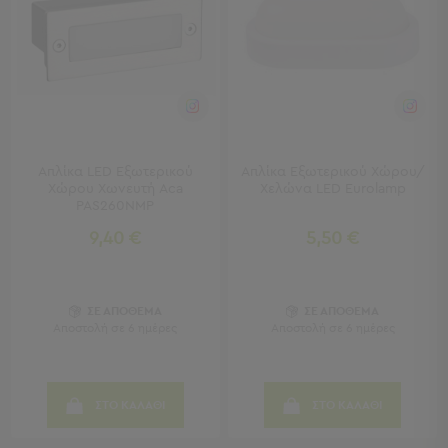
-
Χωλ
Έπιπλα
Εισόδου
Παπουτσοθήκες
Καλόγεροι
Ρούχων
Μπουφέδες
Απλίκα LED Εξωτερικού
Απλίκα Εξωτερικού Χώρου/
-
Χώρου Χωνευτή Aca
Χελώνα LED Eurolamp
Κονσόλες
PAS260NMP
9,40 €
5,50 €
Σαλόνι
Σαλόνι
Προβολή
ΣΕ ΑΠΟΘΕΜΑ
ΣΕ ΑΠΟΘΕΜΑ
Όλων
Αποστολή σε 6 ημέρες
Αποστολή σε 6 ημέρες
Έπιπλα
Τηλεόρασης
Τραπεζάκια
ΣΤΟ ΚΑΛΑΘΙ
ΣΤΟ ΚΑΛΑΘΙ
Σαλονιού
Πουφ