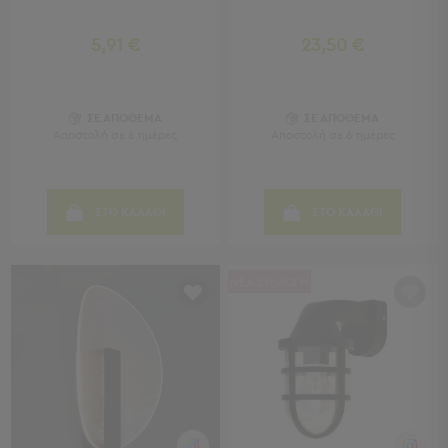
Τραπέζια
-
5,91 €
23,50 €
Σκαμπό
Μπαρ
Μπάνιο
ΣΕ ΑΠΟΘΕΜΑ
ΣΕ ΑΠΟΘΕΜΑ
Αποστολή σε 6 ημέρες
Αποστολή σε 6 ημέρες
Μπάνιο
Προβολή
Όλων
ΣΤΟ ΚΑΛΑΘΙ
ΣΤΟ ΚΑΛΑΘΙ
Καθρέφτες
Ντουλάπια
Στήλες
ΝΕΑ ΣΥΛΛΟΓΗ
Τρόλεϊ
Οργάνωσης
Κήπος
Κήπος
Προβολή
Όλων