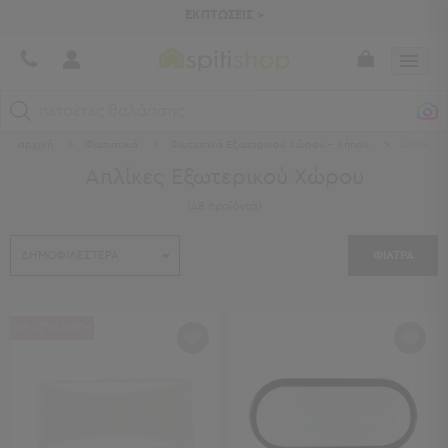
ΕΚΠΤΩΣΕΙΣ >
πετσέτες θαλάσσης
αρχική
>
Φωτιστικά
>
Φωτιστικά Εξωτερικού Χώρου - Κήπου
>
Απλίκες
Κατηγορίες
Απλίκες Εξωτερικού Χώρου
Προβολή
(
48
προϊόντα
)
Όλων
Σεντόνια
ΦΙΛΤΡΑ
Κουβερλί
Ριχτάρια
Πετσέτες
Κουρτίνες
ΝΕΑ ΣΥΛΛΟΓΗ
Χαλιά
Φωτιστικά
Έπιπλα
Διακοσμητικά
Είδη