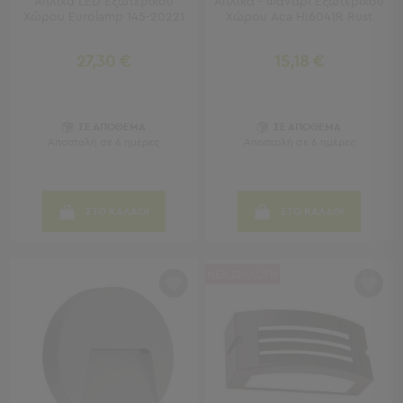
Απλίκα LED Εξωτερικού
Απλίκα - Φανάρι Εξωτερικού
Χώρου Eurolamp 145-20221
Χώρου Aca HI6041R Rust
Παιδικά
27,30 €
15,18 €
Παιδικά
Προβολή
Όλων
Πετσέτες
ΣΕ ΑΠΟΘΕΜΑ
ΣΕ ΑΠΟΘΕΜΑ
Αποστολή σε 6 ημέρες
Αποστολή σε 6 ημέρες
Πόντσο
Μαγιό
&
Αντηλιακές
ΣΤΟ ΚΑΛΑΘΙ
ΣΤΟ ΚΑΛΑΘΙ
Μπλούζες
Πέδιλα
-
ΝΕΑ ΣΥΛΛΟΓΗ
Σαγιονάρες
Καπέλα
Τσάντες
Θαλάσσης
Σωσίβια
-