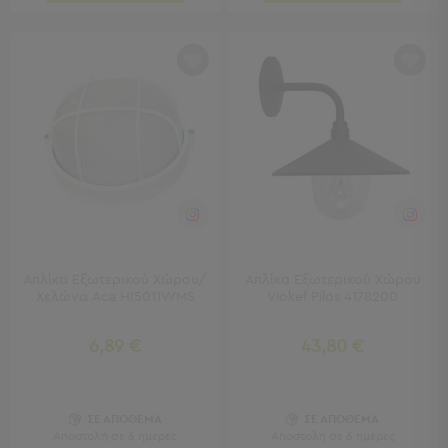
Τσάντες
-
Νεσεσέρ
Τσάντες
Θαλάσσης
Νεσεσέρ
Παραλίας
Σαγιονάρες
Σαγιονάρες
Προβολή
Όλων
Απλίκα Εξωτερικού Χώρου/
Απλίκα Εξωτερικού Χώρου
Χελώνα Aca HI5011WMS
Viokef Pilos 4178200
Ανδρικές
Γυναικείες
Παιδικές
6,89 €
43,80 €
Εξοπλισμός
&
ΣΕ ΑΠΟΘΕΜΑ
ΣΕ ΑΠΟΘΕΜΑ
Είδη
Αποστολή σε 6 ημέρες
Αποστολή σε 6 ημέρες