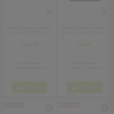
Κουζίνας
Είδη
Μπάνιου
Οργάνωση
Σπιτιού
Απλίκα Εξωτερικού Χώρου
Απλίκα Εξωτερικού Χώρου/
Βρεφικά
Eurolamp 145-20213 White
Χελώνα LED Aca DORA1040B
Παιδικά
Ένδυση
21,40 €
4,90 €
Δωμάτια
Κρεβατοκάμαρα
ΣΕ ΑΠΟΘΕΜΑ
ΣΕ ΑΠΟΘΕΜΑ
Σαλόνι
Αποστολή σε 6 ημέρες
Αποστολή σε 6 ημέρες
Μπάνιο
Κουζίνα
Βρεφικό
ΣΤΟ ΚΑΛΑΘΙ
ΣΤΟ ΚΑΛΑΘΙ
Δωμάτιο
Παιδικό
Δωμάτιο
ΝΕΑ ΣΥΛΛΟΓΗ
ΝΕΑ ΣΥΛΛΟΓΗ
Εποχιακά