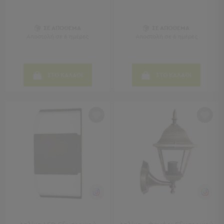
Sleeping
Bags
ΣΕ ΑΠΟΘΕΜΑ
ΣΕ ΑΠΟΘΕΜΑ
&
Αποστολή σε 6 ημέρες
Αποστολή σε 6 ημέρες
Υποστρώματα
Ισοθερμικές
Τσάντες
Θερμός
ΣΤΟ ΚΑΛΑΘΙ
ΣΤΟ ΚΑΛΑΘΙ
Εξοπλισμός
&
Αξεσουάρ
Είδη
Ταξιδίου
Είδη
Ταξιδίου
Μαξιλάρια
&
Μάσκες
Ύπνου
Νεσεσέρ