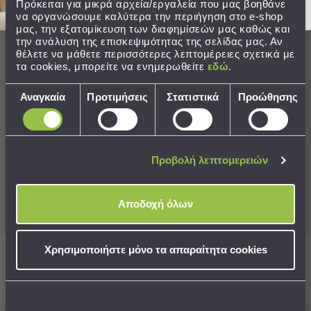
Πρόκειται για μικρά αρχεία/εργαλεία που μας βοηθάνε
Πετσέτες
να οργανώσουμε καλύτερα την περιήγηση στο e-shop
-
μας, την εξατομίκευση των διαφημίσεών μας καθώς και
Παρεό
την ανάλυση της επισκεψιμότητας της σελίδας μας. Αν
Aποδέχομαι τους
όρους χρήσης
θέλετε να μάθετε περισσότερες λεπτομέρειες σχετικά με
Πετσέτες
τα cookies, μπορείτε να ενημερωθείτε
εδώ
.
-
Επιλογή
Παρεό
Αναγκαία
Προτιμήσεις
Στατιστικά
Προώθησης
συγκατάθεσης
Προβολή
Όλων
Ο Λογαριασμός μου
Πετσέτες
Ενηλίκων
Προβολή λεπτομερειών
Παρεό
Εξυπηρέτηση
Καφτάνια
–
Αποδοχή όλων
Εταιρία
Πόντσο
Παιδικές
Πετσέτες
Χρησιμοποιήστε μόνο τα απαραίτητα cookies
Aκολουθήστε μας
Τσάντες
-
Νεσεσέρ