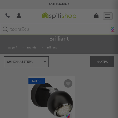
ΕΚΠΤΩΣΕΙΣ >
τραπεζομά
Brilliant
Κατηγορίες
αρχική
>
Brands
>
Brilliant
Προβολή
Όλων
ΦΙΛΤΡΑ
Σεντόνια
Κουβερλί
Ριχτάρια
Πετσέτες
SALES
Κουρτίνες
Χαλιά
Φωτιστικά
Έπιπλα
Διακοσμητικά
Είδη