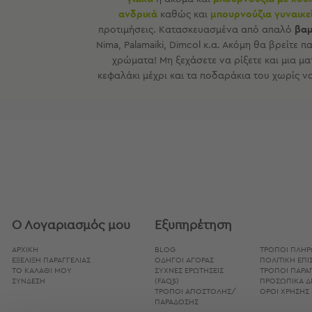
Εξοπλισμός
ανδρικά
καθώς και
μπουρνούζια γυναικε
&
προτιμήσεις. Κατασκευασμένα από απαλό
βαμ
Είδη
Nima, Palamaiki, Dimcol κ.α. Ακόμη θα βρείτε
Παραλίας
χρώματα! Μη ξεχάσετε να ρίξετε και μια μα
Προβολή
κεφαλάκι μέχρι και τα ποδαράκια του χωρίς ν
Όλων
Ομπρέλες
Θαλάσσης
Σκίαστρα
Παραλίας
Ψάθες
Καρεκλάκια
Παραλίας
Είδη
Ο Λογαριασμός μου
Εξυπηρέτηση
Camping
ΑΡΧΙΚΗ
BLOG
ΤΡΌΠΟΙ ΠΛΗ
ΕΞΕΛΙΞΗ ΠΑΡΑΓΓΕΛΙΑΣ
ΟΔΗΓΟΊ ΑΓΟΡΆΣ
ΠΟΛΙΤΙΚΉ ΕΠ
Είδη
ΤΟ ΚΑΛΑΘΙ ΜΟΥ
ΣΥΧΝΈΣ ΕΡΩΤΉΣΕΙΣ
ΤΡΌΠΟΙ ΠΑΡΑΓ
Camping
ΣΥΝΔΕΣΗ
(FAQS)
ΠΡΟΣΩΠΙΚΆ 
ΤΡΌΠΟΙ ΑΠΟΣΤΟΛΉΣ/
ΌΡΟΙ ΧΡΉΣΗΣ 
Σκηνές
ΠΑΡΆΔΟΣΗΣ
Sleeping