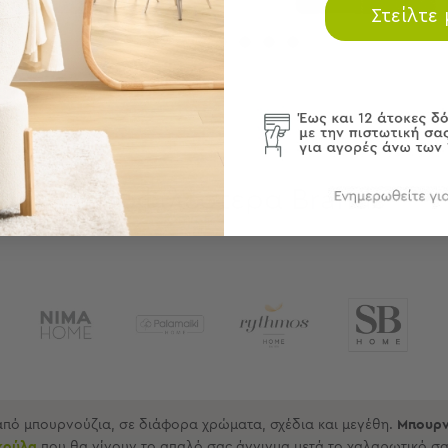
Στείλτε
Δημοφιλέστερα Brands
 από μπουρνούζια, σε διάφορα χρώματα, σχέδια και μεγέθη.
Μπουρν
κούλα
που θα γίνουν το απαλό σας άγγιγμα μετά το χαλαρωτικό σα