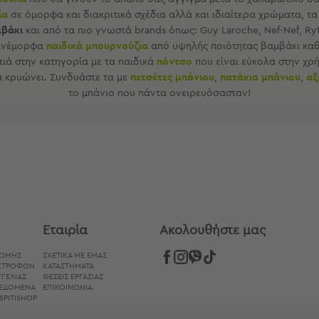
ία
σε όμορφα και διακριτικά σχέδια αλλά και ιδιαίτερα χρώματα, τ
βάκι
και από τα πιο γνωστά brands όπως: Guy Laroche, Nef-Nef, Ry
 πανέμορφα
παιδικά μπουρνούζια
από υψηλής ποιότητας βαμβάκι κα
τιά στην κατηγορία με τα παιδικά
πόντσο
που είναι εύκολα στην χρ
α κρυώνει. Συνδυάστε τα με
πετσέτες μπάνιου
,
πατάκια μπάνιου
,
αξ
το μπάνιο που πάντα ονειρευόσασταν!
Εταιρία
Aκολουθήστε μας
ΡΩΜΉΣ
ΣΧΕΤΙΚΑ ΜΕ ΕΜΑΣ
ΙΣΤΡΟΦΏΝ
ΚΑΤΑΣΤΗΜΑΤΑ
ΓΕΛΊΑΣ
ΘΕΣΕΙΣ ΕΡΓΑΣΙΑΣ
ΔΕΔΟΜΈΝΑ
ΕΠΙΚΟΙΝΩΝΙΑ
SPITISHOP