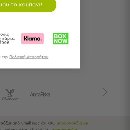
 μου το κουπόνι!
Next
ούζια
από Small έως και XXL,
μπουρνούζια με
ς μπάνιο. Ακόμη θα βρείτε
μπουρνούζια