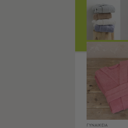
Είδη
Μπάνιου
Οργάνωση
Σπιτιού
Βρεφικά
Παιδικά
Ένδυση
ΠΡΟΒΟΛΗ ΟΛΩΝ
Δωμάτια
Κρεβατοκάμαρα
Σαλόνι
Μπάνιο
Κουζίνα
Βρεφικό
Δωμάτιο
Παιδικό
Δωμάτιο
Εποχιακά
Πετσέτες
ΓΥΝΑΙΚΕΙΑ