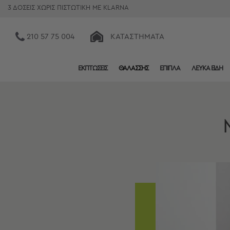
3 ΔΟΣΕΙΣ ΧΩΡΙΣ ΠΙΣΤΩΤΙΚΗ ΜΕ KLARNA
210 57 75 004
ΚΑΤΑΣΤΉΜΑΤΑ
ΕΚΠΤΩΣΕΙΣ
ΘΑΛΑΣΣΗΣ
ΕΠΙΠΛΑ
ΛΕΥΚΑ ΕΙΔΗ
Κατηγορίες
Προβολή
Όλων
Σεντόνια
Κουβερλί
Ριχτάρια
Πετσέτες
Κουρτίνες
Χαλιά
Φωτιστικά
Έπιπλα
Διακοσμητικά
Είδη
Κουζίνας