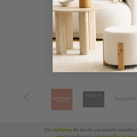
Τσάντες
-
Νεσεσέρ
Τσάντες
Θαλάσσης
Νεσεσέρ
Παραλίας
Σαγιονάρες
Σαγιονάρες
Προβολή
Όλων
Ανδρικές
Γυναικείες
Previous
Παιδικές
Εξοπλισμός
&
Είδη
Παραλίας
Στο
Spitishop
θα βρείτε μια μεγάλη ποικιλία
γιακά
ή ακόμα και
μπουρνούζια με κου