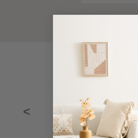
-
Παρεό
Πετσέτες
-
Best Sellers
Παρεό
Προβολή
Όλων
Πετσέτες
Ενηλίκων
Παρεό
Καφτάνια
–
Πόντσο
Παιδικές
Πετσέτες
<
Τσάντες
-
Νεσεσέρ