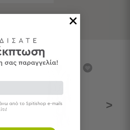
>
νω από το Spitishop e-mails
ίτι!