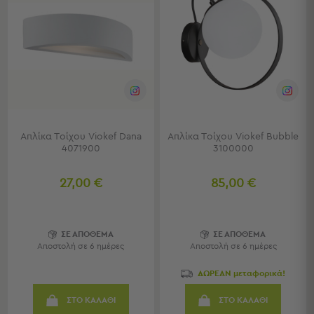
Πετσέτες
-
Παρεό
Πετσέτες
-
Παρεό
Προβολή
Όλων
Απλίκα Τοίχου Viokef Dana
Απλίκα Τοίχου Viokef Bubble
Πετσέτες
4071900
3100000
Ενηλίκων
Παρεό
27,00 €
85,00 €
Καφτάνια
–
Πόντσο
Παιδικές
ΣΕ ΑΠΟΘΕΜΑ
ΣΕ ΑΠΟΘΕΜΑ
Αποστολή σε 6 ημέρες
Αποστολή σε 6 ημέρες
Πετσέτες
ΔΩΡΕΑΝ μεταφορικά!
Τσάντες
-
ΣΤΟ ΚΑΛΑΘΙ
ΣΤΟ ΚΑΛΑΘΙ
Νεσεσέρ