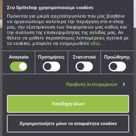
Sleeping
Στο Spitishop χρησιμοποιούμε cookies
Bags
Πρόκειται για μικρά αρχεία/εργαλεία που μας βοηθάνε
ΣΕ ΑΠΟΘΕΜΑ
&
να οργανώσουμε καλύτερα την περιήγηση στο e-shop
Αποστολή σε 6 ημέρες
Υποστρώματα
μας, την εξατομίκευση των διαφημίσεών μας καθώς και
την ανάλυση της επισκεψιμότητας της σελίδας μας. Αν
Ισοθερμικές
θέλετε να μάθετε περισσότερες λεπτομέρειες σχετικά με
Τσάντες
τα cookies, μπορείτε να ενημερωθείτε
εδώ
.
Θερμός
ΣΤΟ ΚΑΛΑΘΙ
Εξοπλισμός
Επιλογή
Αναγκαία
Προτιμήσεις
Στατιστικά
Προώθησης
&
συγκατάθεσης
Αξεσουάρ
Ανακαλύψτε στο
Spitishop
μια μεγάλη συλλογή
Είδη
από Viokef Απλίκες!
Ταξιδίου
Προβολή λεπτομερειών
Είδη
Οι
απλίκες
της
Viokef
συνδυάζουν μοναδική αισθητική και
Ταξιδίου
εξαιρετικό στυλ.
Viokef
απλίκες
σε ποικιλία από σχέδια και
Αποδοχή όλων
χρώματα που θα χαρίσουν την ιδανική ατμόσφαιρα στη
Μαξιλάρια
διακόσμηση του χώρου σας. Ανακαλύψτε στη συλλογή αυτή
&
Viokef
απλίκες
με διακριτικό και απλό σχεδιασμό μέχρι
Μάσκες
Χρησιμοποιήστε μόνο τα απαραίτητα cookies
εντυπωσιακές απλίκες που προσδίδουν χαρακτήρα στη
Ύπνου
συνολική διακόσμηση. Οι
Viokef
απλίκες
είναι οι ιδανικές
Νεσεσέρ
για να δημιουργήσετε το επιθυμητό αισθητικό αποτέλεσμα