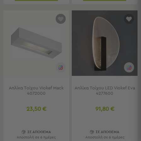
Τσάντες
-
Νεσεσέρ
Τσάντες
Θαλάσσης
Νεσεσέρ
Παραλίας
Σαγιονάρες
Σαγιονάρες
Προβολή
Όλων
Απλίκα Τοίχου Viokef Mack
Απλίκα Τοίχου LED Viokef Eva
4072000
4277600
Ανδρικές
Γυναικείες
Παιδικές
23,50 €
91,80 €
Εξοπλισμός
&
ΣΕ ΑΠΟΘΕΜΑ
ΣΕ ΑΠΟΘΕΜΑ
Είδη
Αποστολή σε 6 ημέρες
Αποστολή σε 6 ημέρες