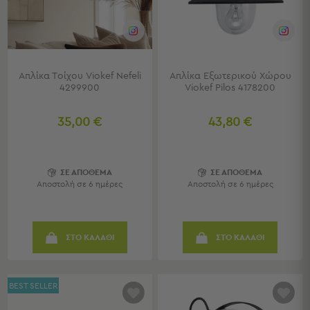
Κουζίνας
Είδη
Μπάνιου
Οργάνωση
Σπιτιού
Απλίκα Τοίχου Viokef Nefeli
Απλίκα Εξωτερικού Χώρου
Βρεφικά
4299900
Viokef Pilos 4178200
Παιδικά
Ένδυση
35,00 €
43,80 €
Δωμάτια
Κρεβατοκάμαρα
ΣΕ ΑΠΟΘΕΜΑ
ΣΕ ΑΠΟΘΕΜΑ
Σαλόνι
Αποστολή σε 6 ημέρες
Αποστολή σε 6 ημέρες
Μπάνιο
Κουζίνα
Βρεφικό
ΣΤΟ ΚΑΛΑΘΙ
ΣΤΟ ΚΑΛΑΘΙ
Δωμάτιο
Παιδικό
Δωμάτιο
BEST SELLER
Εποχιακά