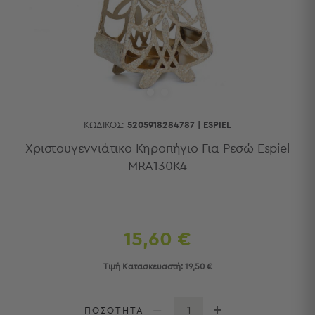
Κουζίνας
Είδη
Μπάνιου
Οργάνωση
Σπιτιού
Βρεφικά
Παιδικά
Ένδυση
ΚΩΔΙΚΌΣ:
5205918284787
|
ESPIEL
Δωμάτια
Χριστουγεννιάτικο Κηροπήγιο Για Ρεσώ Espiel
MRA130K4
Κρεβατοκάμαρα
Σαλόνι
Μπάνιο
Κουζίνα
Βρεφικό
15,60 €
Δωμάτιο
Παιδικό
Τιμή Κατασκευαστή:
19,50 €
Δωμάτιο
Εποχιακά
ΠΟΣΟΤΗΤΑ