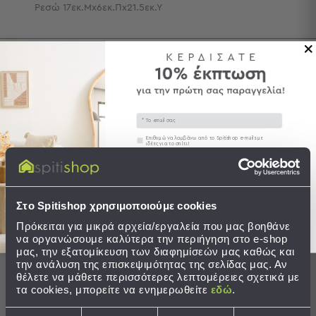
Ρεσώ 17εκ.Μx6εκ.Πx21.5εκ.Υ
Τσάντες
-
Νεσεσέρ
Περιγραφή
Τσάντες
Θαλάσσης
Αποστολές & Αλλαγές
Νεσεσέρ
Παραλίας
Email
Σαγιονάρες
Συγκατάθεση
Επιθυμώ να λαμβάνω από το Spitishop e-mails με
ιδέες για το σπίτι!
Σαγιονάρες
Ολοκληρώστε το σετ
Στείλτε μου το κουπόνι!
Προβολή
Όλων
Στο Spitishop χρησιμοποιούμε cookies
Ανδρικές
Πρόκειται για μικρά αρχεία/εργαλεία που μας βοηθάνε
Γυναικείες
να οργανώσουμε καλύτερα την περιήγηση στο e-shop
Παιδικές
μας, την εξατομίκευση των διαφημίσεών μας καθώς και
την ανάλυση της επισκεψιμότητας της σελίδας μας. Αν
Εξοπλισμός
θέλετε να μάθετε περισσότερες λεπτομέρειες σχετικά με
&
τα cookies, μπορείτε να ενημερωθείτε
εδώ
.
Είδη
Επιλογή