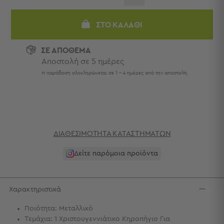
Πετσέτες
-
ΣΤΟ ΚΑΛΆΘΙ
Παρεό
Πετσέτες
ΣΕ ΑΠΟΘΕΜΑ
-
Αποστολή σε 5 ημέρες
Παρεό
Η παράδοση ολοκληρώνεται σε 1 - 4 ημέρες από την αποστολή.
Προβολή
Όλων
Πετσέτες
Ενηλίκων
Παρεό
Καφτάνια
ΔΙΑΘΕΣΙΜΌΤΗΤΑ ΚΑΤΑΣΤΗΜΆΤΩΝ
–
Δείτε παρόμοια προϊόντα
Πόντσο
Παιδικές
Πετσέτες
Χαρακτηριστικά
Τσάντες
-
Ποιότητα: Μεταλλικό
Νεσεσέρ
Τεμάχια: 1 Χριστουγεννιάτικο Κηροπήγιο Για