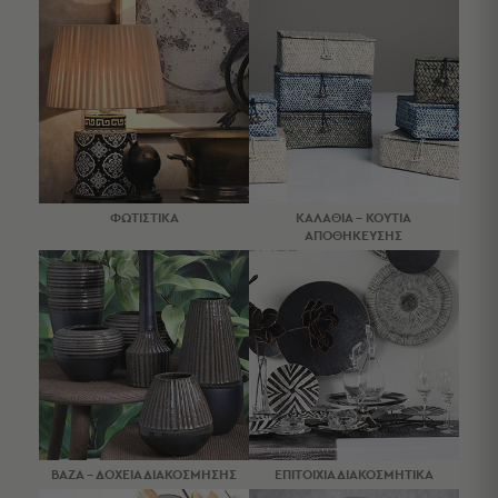
Κουζίνας
Είδη
Μπάνιου
Οργάνωση
Σπιτιού
Βρεφικά
Παιδικά
Ένδυση
ΦΩΤΙΣΤΙΚΑ
ΚΑΛΑΘΙΑ - ΚΟΥΤΙΑ
Δωμάτια
ΑΠΟΘΗΚΕΥΣΗΣ
Κρεβατοκάμαρα
Σαλόνι
Μπάνιο
Κουζίνα
Βρεφικό
Δωμάτιο
Παιδικό
Δωμάτιο
Εποχιακά
ΒΑΖΑ - ΔΟΧΕΙΑ ΔΙΑΚΟΣΜΗΣΗΣ
ΕΠΙΤΟΙΧΙΑ ΔΙΑΚΟΣΜΗΤΙΚΑ