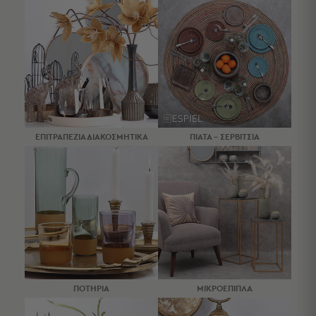
Πετσέτες
-
Παρεό
Πετσέτες
-
Παρεό
Προβολή
Όλων
ΕΠΙΤΡΑΠΕΖΙΑ ΔΙΑΚΟΣΜΗΤΙΚΑ
ΠΙΑΤΑ - ΣΕΡΒΙΤΣΙΑ
Πετσέτες
Ενηλίκων
Παρεό
Καφτάνια
–
Πόντσο
Παιδικές
Πετσέτες
Τσάντες
ΠΟΤΗΡΙΑ
ΜΙΚΡΟΕΠΙΠΛΑ
-
Νεσεσέρ