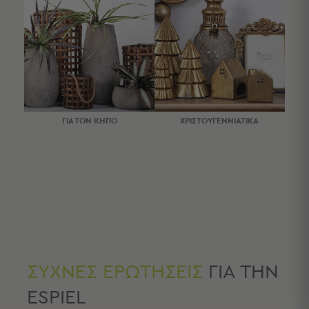
Τσάντες
-
Νεσεσέρ
Τσάντες
Θαλάσσης
Νεσεσέρ
Παραλίας
ΓΙΑ ΤΟΝ ΚΗΠΟ
ΧΡΙΣΤΟΥΓΕΝΝΙΑΤΙΚΑ
Σαγιονάρες
Σαγιονάρες
Προβολή
Όλων
Ανδρικές
Γυναικείες
Παιδικές
Εξοπλισμός
ΣΥΧΝΕΣ ΕΡΩΤΗΣΕΙΣ
ΓΙΑ ΤΗΝ
&
ESPIEL
Είδη