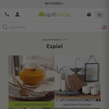
ΕΚΠΤΩΣΕΙΣ >
τρα
Κατηγορίες
Αρχική
>
Brands
>
Espiel
Espiel
Προβολή
Όλων
Σεντόνια
Κουβερλί
Ριχτάρια
Πετσέτες
Κουρτίνες
Χαλιά
Φωτιστικά
Έπιπλα
Διακοσμητικά
ΔΕΙΤΕ ΟΛΗ ΤΗ ΣΥΛΛΟΓΗ
ΔΙΑΚΟΣΜΗΤΙΚΑ ΕΙΔΗ
Είδη