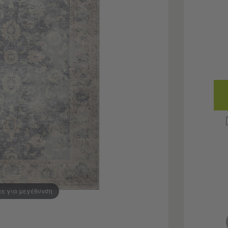
τε για μεγέθυνση