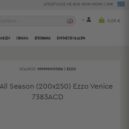
ΑΠΟΣΤΟΛΕΣ ΜΕ BOX NOW ΜΟΝΟ 1,99€
ριχτάρια
0,00 €
ΑΝΩΣΗ
ΟΙΚΙΑΚΑ
ΕΠΟΧΙΑΚΑ
ΈΜΠΝΕΥΣΗ & ΔΏΡΑ
ΚΩΔΙΚΌΣ:
9999990101556
|
EZZO
All Season (200x250) Ezzo Venice
7383ACD