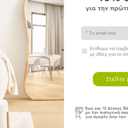
Φρον
Αποσ
Email
Συγκατάθεση
Επιθυμώ να λαμβά
με ιδέες για το σπ
Στείλτε
Ολοκληρώστε το σετ
BEST SELLER
SALES
SALES