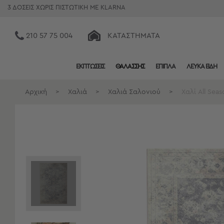
3 ΔΟΣΕΙΣ ΧΩΡΙΣ ΠΙΣΤΩΤΙΚΗ ΜΕ KLARNA
210 57 75 004
ΚΑΤΑΣΤΉΜΑΤΑ
ΕΚΠΤΩΣΕΙΣ
ΘΑΛΑΣΣΗΣ
ΕΠΙΠΛΑ
ΛΕΥΚΑ ΕΙΔΗ
Κατηγορίες
Προβολή
Αρχική
>
Χαλιά
>
Χαλιά Σαλονιού
>
Χαλί All Sea
Όλων
Σεντόνια
Κουβερλί
Ριχτάρια
Πετσέτες
Κουρτίνες
Χαλιά
Φωτιστικά
Έπιπλα
Διακοσμητικά
Είδη
Κουζίνας