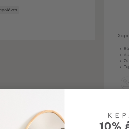
 προϊόντα
Χαρα
Βά
Δι
Σύ
Τε
Περ