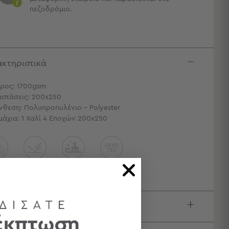
πεζοδρόμιο.
κτηριστικά
ρος: 1700gsm
αστάσεις: 200x250
νθεση: Πολυπροπυλένιο - Polyester
μάχια: 1 Χαλί 4 Εποχών 200x250
ιγραφή