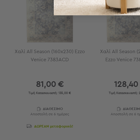
Εξοπλισμός
&
Είδη
Παραλίας
Προβολή
Όλων
Ομπρέλες
Χαλί All Season (160x230) Ezzo
Χαλί All Season 
Θαλάσσης
Venice 7383ACD
Ezzo Venice 7
Σκίαστρα
Παραλίας
Ψάθες
Καρεκλάκια
81,00 €
128,40
Παραλίας
Τιμή Κατασκευαστή:
135,00 €
Τιμή Κατασκευαστή:
2
Είδη
Camping
ΔΙΑΘΕΣΙΜΟ
ΔΙΑΘΕΣΙ
Αποστολή σε 6 ημέρες
Αποστολή σε 6 η
Είδη
Camping
ΔΩΡΕΑΝ μεταφορικά!
Σκηνές
Sleeping