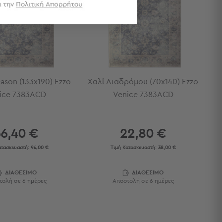
eason (133x190) Ezzo
Χαλί Διαδρόμου (70x140) Ezzo
ice 7383ACD
Venice 7383ACD
56,40 €
22,80 €
ατασκευαστή:
94,00 €
Τιμή Κατασκευαστή:
38,00 €
ΔΙΑΘΕΣΙΜΟ
ΔΙΑΘΕΣΙΜΟ
τολή σε 6 ημέρες
Αποστολή σε 6 ημέρες