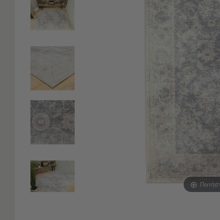
Είδη
Μπάνιου
Οργάνωση
Σπιτιού
Βρεφικά
Παιδικά
Ένδυση
Δωμάτια
Κρεβατοκάμαρα
Σαλόνι
Μπάνιο
Κουζίνα
Βρεφικό
Δωμάτιο
Παιδικό
Δωμάτιο
Πατήσ
Εποχιακά
Πετσέτες