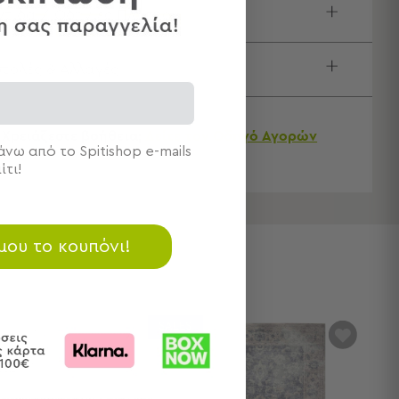
τίδα / Οδηγίες Πλύσης
τολές & Αλλαγές
Χρειάζεστε βοήθεια;
Δείτε τον
Οδηγό Αγορών
νω από το Spitishop e-mails
ίτι!
 μου το κουπόνι!
SALES