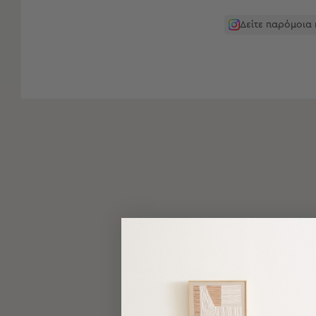
-
Παρεό
Δείτε παρόμοια
Πετσέτες
-
Παρεό
Προβολή
Όλων
Πετσέτες
Ενηλίκων
Παρεό
Καφτάνια
–
Πόντσο
Παιδικές
Πετσέτες
Τσάντες
-
Νεσεσέρ