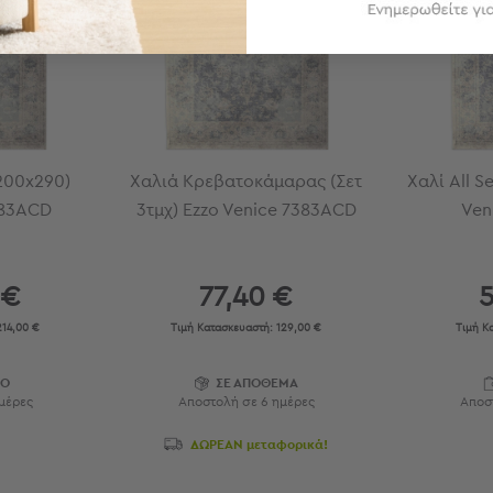
(200x290)
Χαλιά Κρεβατοκάμαρας (Σετ
Χαλί All S
383ACD
3τμχ) Ezzo Venice 7383ACD
Ven
 €
77,40 €
14,00 €
Τιμή Κατασκευαστή:
129,00 €
Τιμή Κ
ΜΟ
ΣΕ ΑΠΟΘΕΜΑ
μέρες
Αποστολή σε 6 ημέρες
Αποσ
ΔΩΡΕΑΝ μεταφορικά!