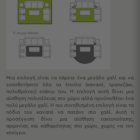
Πετσέτες
-
Παρεό
Πετσέτες
-
Παρεό
Προβολή
Όλων
Πετσέτες
Ενηλίκων
Παρεό
Μια επιλογή είναι να πάρετε ένα μεγάλο χαλί και να
Καφτάνια
τοποθετήσετε όλα τα έπιπλα (καναπέ, τραπεζάκι,
–
πολυθρόνες) επάνω του. Η επιλογή αυτή δίνει μια
Πόντσο
αίσθηση πολυτέλειας στο χώρο αλλά προϋποθέτει ένα
Παιδικές
πολύ μεγάλο χαλί. Η πιο συνηθισμένη επιλογή είναι τα
Πετσέτες
πόδια του καναπέ να πατάνε στο χαλί. Αυτή η
προσέγγιση δίνει μια αίσθηση τακτοποίησης,
Τσάντες
αρμονίας και καθαρότητας στο χώρο, χωρίς να τον
-
«πνίγει».
Νεσεσέρ