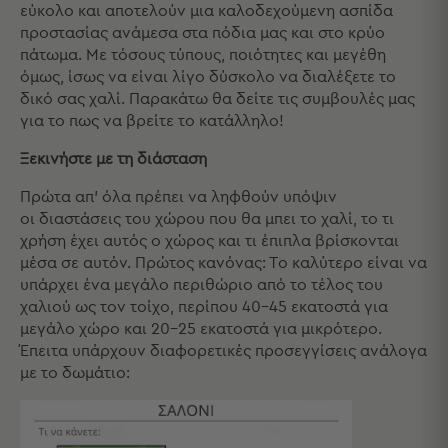
εύκολο και αποτελούν μια καλοδεχούμενη ασπίδα
Κουζίνας
προστασίας ανάμεσα στα πόδια μας και στο κρύο
Είδη
πάτωμα. Με τόσους τύπους, ποιότητες και μεγέθη
Μπάνιου
όμως, ίσως να είναι λίγο δύσκολο να διαλέξετε το
Οργάνωση
δικό σας χαλί. Παρακάτω θα δείτε τις συμβουλές μας
Σπιτιού
για το πως να βρείτε το κατάλληλο!
Βρεφικά
Παιδικά
Ξεκινήστε με τη διάσταση
Ένδυση
Πρώτα απ’ όλα πρέπει να ληφθούν υπόψιν
Δωμάτια
οι διαστάσεις του χώρου που θα μπει το χαλί, το τι
χρήση έχει αυτός ο χώρος και τι έπιπλα βρίσκονται
Κρεβατοκάμαρα
μέσα σε αυτόν. Πρώτος κανόνας: Το καλύτερο είναι να
Σαλόνι
υπάρχει ένα μεγάλο περιθώριο από το τέλος του
Μπάνιο
χαλιού ως τον τοίχο, περίπου 40-45 εκατοστά για
Κουζίνα
μεγάλο χώρο και 20-25 εκατοστά για μικρότερο.
Βρεφικό
Έπειτα υπάρχουν διαφορετικές προσεγγίσεις ανάλογα
Δωμάτιο
με το δωμάτιο:
Παιδικό
Δωμάτιο
Εποχιακά