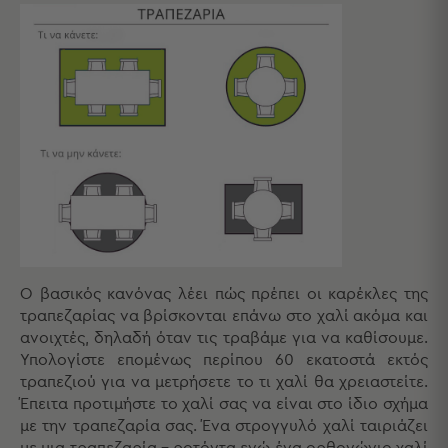
Τσάντες
-
Νεσεσέρ
Τσάντες
Θαλάσσης
Νεσεσέρ
Παραλίας
Σαγιονάρες
Σαγιονάρες
Προβολή
Όλων
Ο βασικός κανόνας λέει πώς πρέπει οι καρέκλες της
Ανδρικές
τραπεζαρίας να βρίσκονται επάνω στο χαλί ακόμα και
Γυναικείες
ανοιχτές, δηλαδή όταν τις τραβάμε για να καθίσουμε.
Παιδικές
Υπολογίστε επομένως περίπου 60 εκατοστά εκτός
τραπεζιού για να μετρήσετε το τι χαλί θα χρειαστείτε.
Εξοπλισμός
Έπειτα προτιμήστε το χαλί σας να είναι στο ίδιο σχήμα
&
με την τραπεζαρία σας. Ένα στρογγυλό χαλί ταιριάζει
Είδη
με μια τραπεζαρία – ροτόντα ενώ ένα ορθογώνιο χαλί