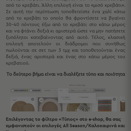
από το κρεβάτι. Άλλη επιλογή είναι το «μισό κρεβάτι».
Sleeping
Σε αυτή την περίπτωση τοποθετείστε ένα χαλί κάτω
Bags
από το κρεβάτι το οποίο θα φροντίσετε να βγαίνει
&
30-40 πόντους έξω από το κρεβάτι στο κάτω μέρος
Υποστρώματα
και να φτάνει δεξιά κι αριστερά ώστε να μην πατήσετε
Ισοθερμικές
ξυπόλητοι κατεβαίνοντας από αυτό. Τέλος, κλασική
Τσάντες
επιλογή αποτελούν οι διάδρομοι που συνήθως
Θερμός
πωλούνται σε σετ των 3 τμχ και τοποθετούνται ένας
Εξοπλισμός
δεξιά, ένας αριστερά και ένας στο κάτω μέρος του
&
κρεβατιού.
Αξεσουάρ
Το δεύτερο βήμα είναι να διαλέξετε τύπο και ποιότητα
Είδη
Ταξιδίου
Είδη
Ταξιδίου
Μαξιλάρια
&
Μάσκες
Επιλέγοντας το φίλτρο «Τύπος» στο e-shop, θα σας
Ύπνου
εμφανιστούν οι επιλογές All Season/Καλοκαιρινά και
Νεσεσέρ