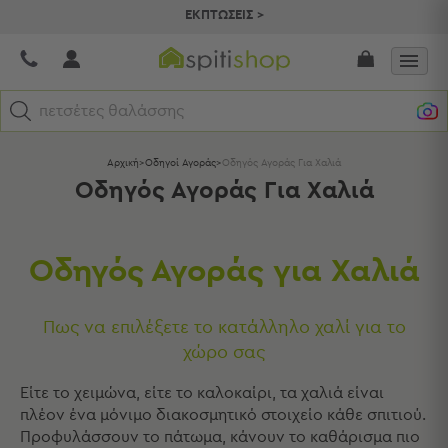
ΕΚΠΤΩΣΕΙΣ >
πετσέτες θαλάσσης
Κατηγορίες
Αρχική
>
Οδηγοί Αγοράς
>
Οδηγός Αγοράς Για Χαλιά
Οδηγός Αγοράς Για Χαλιά
Προβολή
Όλων
Σεντόνια
Κουβερλί
Οδηγός Αγοράς για Χαλιά
Ριχτάρια
Πετσέτες
Πως να επιλέξετε το κατάλληλο χαλί για το
Κουρτίνες
Χαλιά
χώρο σας
Φωτιστικά
Είτε το χειμώνα, είτε το καλοκαίρι, τα χαλιά είναι
Έπιπλα
πλέον ένα μόνιμο διακοσμητικό στοιχείο κάθε σπιτιού.
Διακοσμητικά
Προφυλάσσουν το πάτωμα, κάνουν το καθάρισμα πιο
Είδη