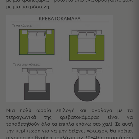
Παραλίας
με μια μακρόστενη.
Εξοπλισμός
&
Είδη
Παραλίας
Προβολή
Όλων
Ομπρέλες
Θαλάσσης
Σκίαστρα
Παραλίας
Ψάθες
Καρεκλάκια
Παραλίας
Είδη
Μια πολύ ωραία επιλογή και ανάλογα με τα
Camping
τετραγωνικά της κρεβατοκάμαρας είναι να
τοποθετηθούν όλα τα έπιπλα επάνω στο χαλί. Σε αυτή
Είδη
την περίπτωση για να μην δείχνει «φτωχό», θα πρέπει
Camping
σίγουρα να βγαίνει τουλάχιστον 30-40 εκατοστά έξω
Σκηνές