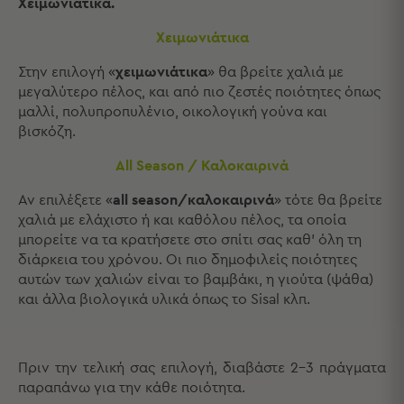
Xειμωνιάτικα.
Παιδικά
Χειμωνιάτικα
Παιδικά
Στην επιλογή «
χειμωνιάτικα
» θα βρείτε χαλιά με
Προβολή
μεγαλύτερο πέλος, και από πιο ζεστές ποιότητες όπως
Όλων
μαλλί, πολυπροπυλένιο, οικολογική γούνα και
Πετσέτες
βισκόζη.
Πόντσο
All Season / Καλοκαιρινά
Μαγιό
&
Αν επιλέξετε «
all season/καλοκαιρινά
» τότε θα βρείτε
Αντηλιακές
χαλιά με ελάχιστο ή και καθόλου πέλος, τα οποία
Μπλούζες
μπορείτε να τα κρατήσετε στο σπίτι σας καθ’ όλη τη
Πέδιλα
διάρκεια του χρόνου. Οι πιο δημοφιλείς ποιότητες
-
αυτών των χαλιών είναι το βαμβάκι, η γιούτα (ψάθα)
Σαγιονάρες
και άλλα βιολογικά υλικά όπως το Sisal κλπ.
Καπέλα
Τσάντες
Θαλάσσης
Σωσίβια
Πριν την τελική σας επιλογή, διαβάστε 2-3 πράγματα
-
παραπάνω για την κάθε ποιότητα.