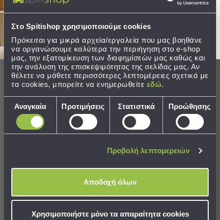
Παραλίας
Στείλτε μου το κουπόνι!
Εξοπλισμός
Στο Spitishop χρησιμοποιούμε cookies
&
Χρειάζεστε βοήθεια;
Πρόκειται για μικρά αρχεία/εργαλεία που μας βοηθάνε
Είδη
Δείτε τον
Οδηγό Αγορών
να οργανώσουμε καλύτερα την περιήγηση στο e-shop
Παραλίας
μας, την εξατομίκευση των διαφημίσεών μας καθώς και
Προβολή
την ανάλυση της επισκεψιμότητας της σελίδας μας. Αν
Όλων
θέλετε να μάθετε περισσότερες λεπτομέρειες σχετικά με
Ομπρέλες
τα cookies, μπορείτε να ενημερωθείτε
εδώ
.
Θαλάσσης
Επιλογή
Σκίαστρα
Αναγκαία
Προτιμήσεις
Στατιστικά
Προώθησης
Ολοκληρώστε το σετ
συγκατάθεσης
Παραλίας
Ψάθες
SALES
Καρεκλάκια
Παραλίας
Προβολή λεπτομερειών
Είδη
Camping
Αποδοχή όλων
Είδη
Camping
Χρησιμοποιήστε μόνο τα απαραίτητα cookies
Σκηνές