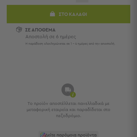
Πετσέτες
-
ΣΤΟ ΚΑΛΆΘΙ
Παρεό
Πετσέτες
ΣΕ ΑΠΟΘΕΜΑ
-
Αποστολή σε 6 ημέρες
Παρεό
Η παράδοση ολοκληρώνεται σε 1 - 4 ημέρες από την αποστολή.
Προβολή
Όλων
Πετσέτες
Ενηλίκων
Παρεό
Καφτάνια
–
Πόντσο
Παιδικές
Το προϊόν αποστέλλεται πανελλαδικά με
Πετσέτες
μεταφορική εταιρεία και παραδίδεται στο
πεζοδρόμιο.
Τσάντες
-
Νεσεσέρ
Δείτε παρόμοια προϊόντα