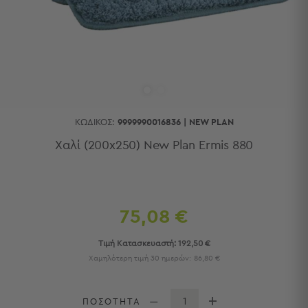
Κουζίνας
Είδη
Μπάνιου
Οργάνωση
Σπιτιού
Βρεφικά
Παιδικά
Ένδυση
ΚΩΔΙΚΌΣ:
9999990016836
|
NEW PLAN
Δωμάτια
Χαλί (200x250) New Plan Ermis 880
Κρεβατοκάμαρα
Σαλόνι
Μπάνιο
Κουζίνα
75,08 €
Βρεφικό
Δωμάτιο
Τιμή Κατασκευαστή:
192,50 €
Παιδικό
Χαμηλότερη τιμή 30 ημερών:
86,80 €
Δωμάτιο
Εποχιακά
ΠΟΣΟΤΗΤΑ