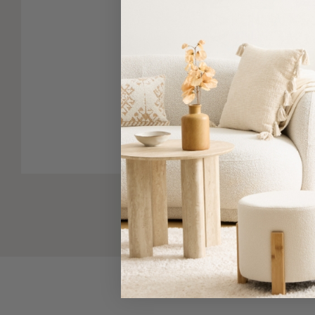
-
Παρεό
Πετσέτες
Πατήστε για μ
-
Παρεό
Προβολή
Δείτε παρόμοια
Όλων
Πετσέτες
Ενηλίκων
Παρεό
Καφτάνια
–
Πόντσο
Παιδικές
Πετσέτες
Τσάντες
-
Νεσεσέρ