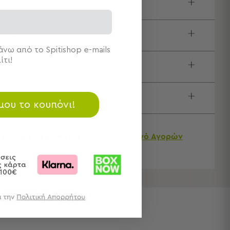
κτηριστικά
ιγραφή
νω από το Spitishop e-mails
ίτι!
τίδα / Οδηγίες Πλύσης
τολές & Αλλαγές
 μου το κουπόνι!
Χρειάζεστε βοήθεια;
Δείτε τον
Οδηγό Αγορών