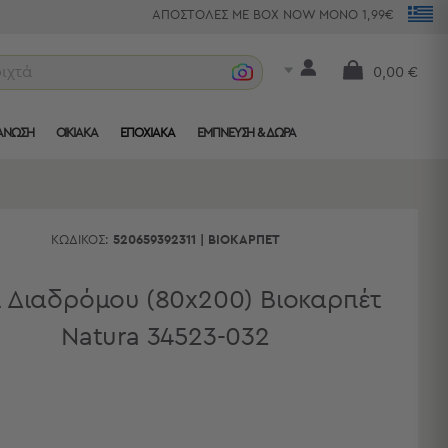
ΑΠΟΣΤΟΛΕΣ ΜΕ BOX NOW ΜΟΝΟ 1,99€
ριχτάρια
0,00 €
ΑΝΩΣΗ
ΟΙΚΙΑΚΑ
ΕΠΟΧΙΑΚΑ
ΈΜΠΝΕΥΣΗ & ΔΏΡΑ
ΚΩΔΙΚΌΣ:
520659392311
|
ΒΙΟΚΑΡΠΈΤ
ί Διαδρόμου (80x200) Βιοκαρπέτ
Natura 34523-032