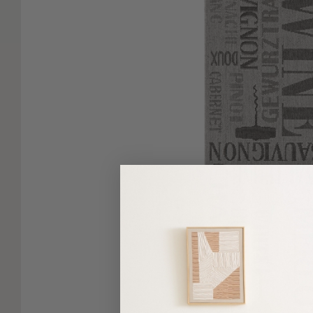
Είδη
Μπάνιου
Οργάνωση
Σπιτιού
Βρεφικά
Παιδικά
Ένδυση
Δωμάτια
Κρεβατοκάμαρα
Σαλόνι
Μπάνιο
Κουζίνα
Βρεφικό
Δωμάτιο
Παιδικό
Δωμάτιο
Εποχιακά
Πετσέτες