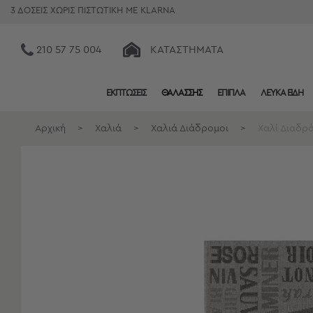
3 ΔΟΣΕΙΣ ΧΩΡΙΣ ΠΙΣΤΩΤΙΚΗ ΜΕ KLARNA
210 57 75 004
ΚΑΤΑΣΤΉΜΑΤΑ
ΕΚΠΤΩΣΕΙΣ
ΘΑΛΑΣΣΗΣ
ΕΠΙΠΛΑ
ΛΕΥΚΑ ΕΙΔΗ
Κατηγορίες
Προβολή
Αρχική
>
Χαλιά
>
Χαλιά Διάδρομοι
>
Χαλί Διαδρ
Όλων
Σεντόνια
Κουβερλί
Ριχτάρια
Πετσέτες
Κουρτίνες
Χαλιά
Φωτιστικά
Έπιπλα
Διακοσμητικά
Είδη
Κουζίνας