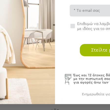
Χαρα
Email
Περ
εγέθυνση
Συγκατάθεση
Επιθυμώ να λαμβά
με ιδέες για το σπ
Φρον
 προϊόντα
Αποσ
Στείλτε
Best Sellers