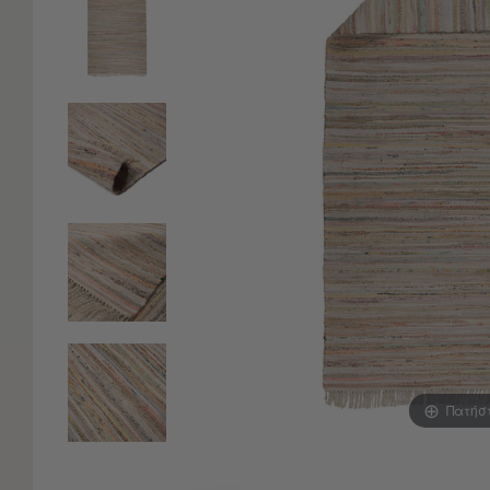
Είδη
Μπάνιου
Οργάνωση
Σπιτιού
Βρεφικά
Παιδικά
Ένδυση
Δωμάτια
Κρεβατοκάμαρα
Σαλόνι
Μπάνιο
Κουζίνα
Βρεφικό
Δωμάτιο
Παιδικό
Δωμάτιο
Πατήσ
Εποχιακά
Πετσέτες