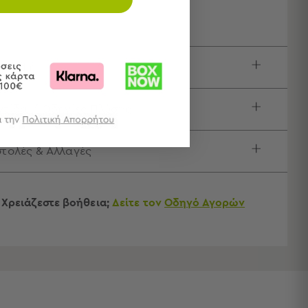
ιγραφή
τίδα / Οδηγίες Πλύσης
τολές & Αλλαγές
Χρειάζεστε βοήθεια;
Δείτε τον
Οδηγό Αγορών