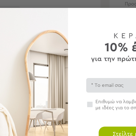
Προσ
πληρ
 προϊόντα
* Η 
Δωρε
αξία
ΠΡΟ
Χαρα
Email
Βά
Δι
Συγκατάθεση
Επιθυμώ να λαμβά
Σύ
με ιδέες για το σπ
Τε
Στείλτε