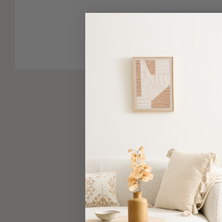
-
Παρεό
Δείτε παρόμοια
Πετσέτες
-
Παρεό
Προβολή
Όλων
Πετσέτες
Ενηλίκων
Παρεό
Καφτάνια
–
Πόντσο
Παιδικές
Πετσέτες
Τσάντες
-
Νεσεσέρ