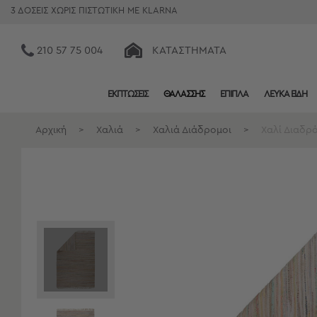
3 ΔΟΣΕΙΣ ΧΩΡΙΣ ΠΙΣΤΩΤΙΚΗ ΜΕ KLARNA
210 57 75 004
ΚΑΤΑΣΤΉΜΑΤΑ
ΕΚΠΤΩΣΕΙΣ
ΘΑΛΑΣΣΗΣ
ΕΠΙΠΛΑ
ΛΕΥΚΑ ΕΙΔΗ
Κατηγορίες
Προβολή
Αρχική
>
Χαλιά
>
Χαλιά Διάδρομοι
>
Χαλί Διαδρό
Όλων
Σεντόνια
Κουβερλί
Ριχτάρια
Πετσέτες
Κουρτίνες
Χαλιά
Φωτιστικά
Έπιπλα
Διακοσμητικά
Είδη
Κουζίνας