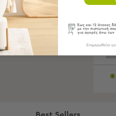
Περ
Φρον
Αποσ
Best Sellers