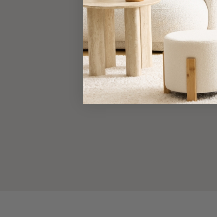
Τσάντες
-
Νεσεσέρ
Τσάντες
Θαλάσσης
Νεσεσέρ
Παραλίας
Σαγιονάρες
Σαγιονάρες
Προβολή
Όλων
Ανδρικές
Γυναικείες
Παιδικές
Εξοπλισμός
&
Είδη
Παραλίας