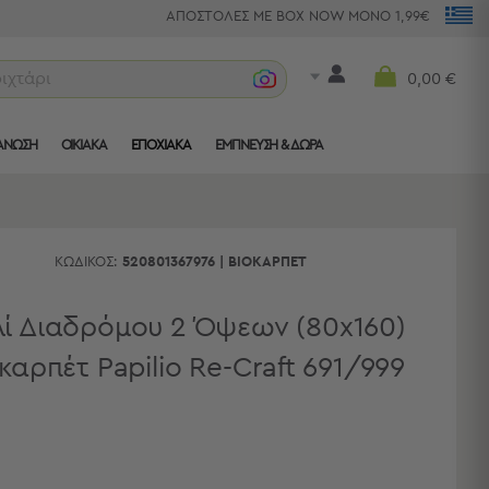
ΑΠΟΣΤΟΛΕΣ ΜΕ BOX NOW ΜΟΝΟ 1,99€
ριχτάρια
0,00 €
ΑΝΩΣΗ
ΟΙΚΙΑΚΑ
ΕΠΟΧΙΑΚΑ
ΈΜΠΝΕΥΣΗ & ΔΏΡΑ
ΚΩΔΙΚΌΣ:
520801367976
|
ΒΙΟΚΑΡΠΈΤ
ί Διαδρόμου 2 Όψεων (80x160)
καρπέτ Papilio Re-Craft 691/999