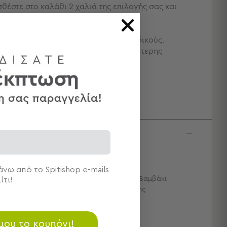
θέστε στο καλάθι 2 χαλιά της επιλογής σας και
ώστε μόνο το 1.*
προσφορά ισχύει σε επιλεγμένους κωδικούς.
άν διατίθεται το προϊόν ίσης ή μικρότερης
ς.
ΛΑΒΕΤΕ >
κτηριστικά
ρος: 1600gsm
αστάσεις: 80x160
νω από το Spitishop e-mails
νθεση: 75% Ανακυκλωμένο Polyester 25% Βαμβάκι
ίτι!
μάχια: 1 Χαλί 4 Εποχών 80x160 Διπλής Όψης
 μου το κουπόνι!