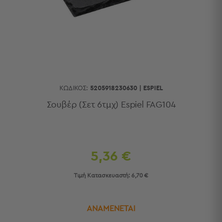
Κουζίνας
Είδη
Μπάνιου
Οργάνωση
Σπιτιού
Βρεφικά
Παιδικά
Ένδυση
ΚΩΔΙΚΌΣ:
5205918230630
|
ESPIEL
Δωμάτια
Σουβέρ (Σετ 6τμχ) Espiel FAG104
Κρεβατοκάμαρα
Σαλόνι
Μπάνιο
Κουζίνα
5,36 €
Βρεφικό
Δωμάτιο
Τιμή Κατασκευαστή:
6,70 €
Παιδικό
Δωμάτιο
Εποχιακά
ΑΝΑΜΕΝΕΤΑΙ