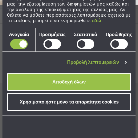
Περιγραφή
μας, την εξατομίκευση των διαφημίσεών μας καθώς και
Τσάντες
την ανάλυση της επισκεψιμότητας της σελίδας μας. Αν
θέλετε να μάθετε περισσότερες λεπτομέρειες σχετικά με
-
Αποστολές & Αλλαγές
τα cookies, μπορείτε να ενημερωθείτε
εδώ
.
Νεσεσέρ
Τσάντες
Επιλογή
Αναγκαία
Προτιμήσεις
Στατιστικά
Προώθησης
Θαλάσσης
συγκατάθεσης
Νεσεσέρ
Παραλίας
Best Sellers
Σαγιονάρες
Προβολή λεπτομερειών
Σαγιονάρες
Συνδυάστε με
Δείτε επίσης
Προβολή
Αποδοχή όλων
Όλων
Ανδρικές
Εγγραφείτε στο newsletter
μας για να μη
Γυναικείες
Χρησιμοποιήστε μόνο τα απαραίτητα cookies
Παιδικές
χάνετε προσφορές, νέα και ιδέες διακόσμησης!
Εξοπλισμός
&
Είδη
Aποδέχομαι τους
όρους χρήσης