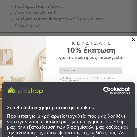
Ποιότητα: Πορσελάνινο
Τσάντες
Διαστάσεις: Φ24x4.5
-
Τεμάχια: 1 Πιάτο Φαγητού Βαθύ Με Διάμετρο
Νεσεσέρ
24εκ.x4.5εκ.Υ
Τσάντες
Θαλάσσης
Περιγραφή
Νεσεσέρ
Παραλίας
Φροντίδα / Οδηγίες Πλύσης
Σαγιονάρες
Αποστολές & Αλλαγές
Email
Σαγιονάρες
Προβολή
Συγκατάθεση
Επιθυμώ να λαμβάνω από το Spitishop e-mails με
ιδέες για το σπίτι!
Όλων
Ανδρικές
Στείλτε μου το κουπόνι!
Γυναικείες
Ολοκληρώστε το σετ
Παιδικές
Στο Spitishop χρησιμοποιούμε cookies
Πρόκειται για μικρά αρχεία/εργαλεία που μας βοηθάνε
Εξοπλισμός
να οργανώσουμε καλύτερα την περιήγηση στο e-shop
&
μας, την εξατομίκευση των διαφημίσεών μας καθώς και
Είδη
την ανάλυση της επισκεψιμότητας της σελίδας μας. Αν