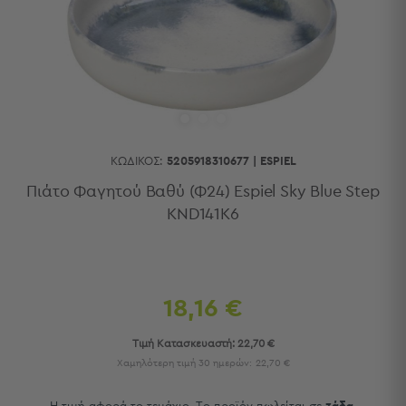
Κουζίνας
Είδη
Μπάνιου
Οργάνωση
Σπιτιού
Βρεφικά
Παιδικά
Ένδυση
ΚΩΔΙΚΌΣ:
5205918310677
|
ESPIEL
Δωμάτια
Πιάτο Φαγητού Βαθύ (Φ24) Espiel Sky Blue Step
KND141K6
Κρεβατοκάμαρα
Σαλόνι
Μπάνιο
Κουζίνα
Βρεφικό
18,16 €
Δωμάτιο
Παιδικό
Τιμή Κατασκευαστή:
22,70 €
Δωμάτιο
Χαμηλότερη τιμή 30 ημερών:
22,70 €
Εποχιακά