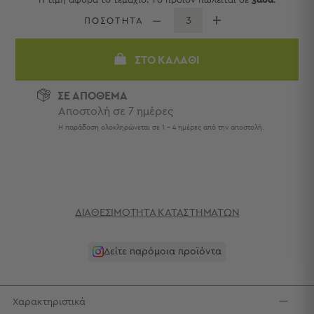
Η τιμή αφορά το τεμάχιο. Το προϊόν πωλείται σε
3άδα
.
Πετσέτες
-
ΠΟΣΟΤΗΤΑ
Παρεό
ΣΤΟ ΚΑΛΆΘΙ
Πετσέτες
-
Παρεό
ΣΕ ΑΠΟΘΕΜΑ
Προβολή
Αποστολή σε 7 ημέρες
Όλων
Η παράδοση ολοκληρώνεται σε 1 - 4 ημέρες από την αποστολή.
Πετσέτες
Ενηλίκων
Παρεό
Καφτάνια
–
ΔΙΑΘΕΣΙΜΌΤΗΤΑ ΚΑΤΑΣΤΗΜΆΤΩΝ
Πόντσο
Παιδικές
Πετσέτες
Δείτε παρόμοια προϊόντα
Τσάντες
-
Χαρακτηριστικά
Νεσεσέρ