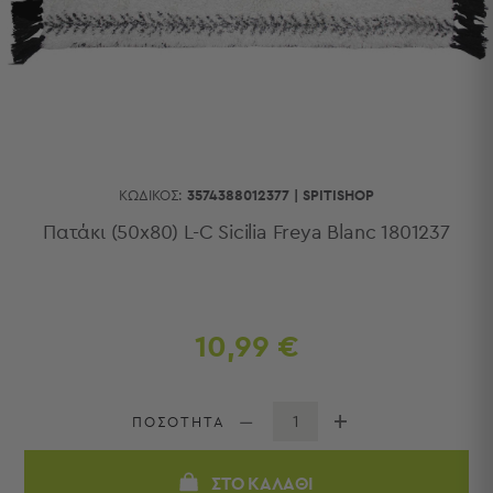
Κουζίνας
Είδη
Μπάνιου
Οργάνωση
Σπιτιού
Βρεφικά
Παιδικά
Ένδυση
ΚΩΔΙΚΌΣ:
3574388012377
|
SPITISHOP
Δωμάτια
Πατάκι (50x80) L-C Sicilia Freya Blanc 1801237
Κρεβατοκάμαρα
Σαλόνι
Μπάνιο
Κουζίνα
10,99 €
Βρεφικό
Δωμάτιο
Παιδικό
ΠΟΣΟΤΗΤΑ
Δωμάτιο
Εποχιακά
ΣΤΟ ΚΑΛΆΘΙ