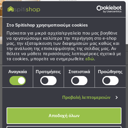
Τσάντες
Στείλτε μου το κουπόνι!
-
Νεσεσέρ
Στο Spitishop χρησιμοποιούμε cookies
Τσάντες
Περιγραφή
Θαλάσσης
Πρόκειται για μικρά αρχεία/εργαλεία που μας βοηθάνε
να οργανώσουμε καλύτερα την περιήγηση στο e-shop
Νεσεσέρ
μας, την εξατομίκευση των διαφημίσεών μας καθώς και
Φροντίδα / Οδηγίες Πλύσης
Παραλίας
την ανάλυση της επισκεψιμότητας της σελίδας μας. Αν
θέλετε να μάθετε περισσότερες λεπτομέρειες σχετικά με
Σαγιονάρες
Αποστολές & Αλλαγές
τα cookies, μπορείτε να ενημερωθείτε
εδώ
.
Σαγιονάρες
Επιλογή
Αναγκαία
Προτιμήσεις
Στατιστικά
Προώθησης
Προβολή
συγκατάθεσης
Όλων
Ανδρικές
Χρειάζεστε βοήθεια;
Γυναικείες
Δείτε τον
Οδηγό Αγορών
Προβολή λεπτομερειών
Παιδικές
Εξοπλισμός
Αποδοχή όλων
&
Είδη