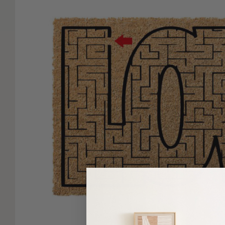
Είδη
Μπάνιου
Οργάνωση
Σπιτιού
Βρεφικά
Παιδικά
Ένδυση
Δωμάτια
Κρεβατοκάμαρα
Σαλόνι
Μπάνιο
Κουζίνα
Βρεφικό
Δωμάτιο
Παιδικό
Δωμάτιο
Εποχιακά
Πετσέτες