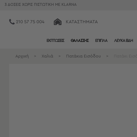
3 ΔΟΣΕΙΣ ΧΩΡΙΣ ΠΙΣΤΩΤΙΚΗ ΜΕ KLARNA
210 57 75 004
ΚΑΤΑΣΤΉΜΑΤΑ
ΕΚΠΤΩΣΕΙΣ
ΘΑΛΑΣΣΗΣ
ΕΠΙΠΛΑ
ΛΕΥΚΑ ΕΙΔΗ
Κατηγορίες
Προβολή
Αρχική
>
Χαλιά
>
Πατάκια Εισόδου
>
Πατάκι Εισ
Όλων
Σεντόνια
Κουβερλί
Ριχτάρια
Πετσέτες
Κουρτίνες
Χαλιά
Φωτιστικά
Έπιπλα
Διακοσμητικά
Είδη
Κουζίνας