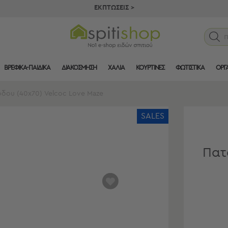
ΕΚΠΤΩΣΕΙΣ >
ΒΡΕΦΙΚΑ-ΠΑΙΔΙΚΑ
ΔΙΑΚΟΣΜΗΣΗ
ΧΑΛΙΑ
ΚΟΥΡΤΙΝΕΣ
ΦΩΤΙΣΤΙΚΑ
ΟΡΓ
όδου (40x70) Velcoc Love Maze
SALES
Πατ
αγαπημένα
μου