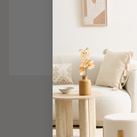
-
Παρεό
Πετσέτες
Πατήστε για μ
-
Παρεό
Προβολή
Δείτε παρόμοια
Όλων
Πετσέτες
Ενηλίκων
Παρεό
Καφτάνια
–
Πόντσο
Παιδικές
Πετσέτες
Τσάντες
-
Νεσεσέρ