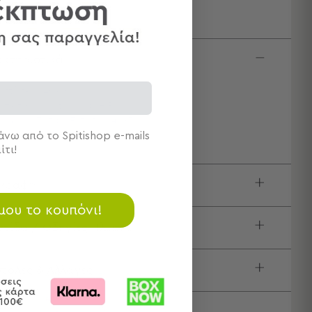
κτηριστικά
αστάσεις: 40x70
νθεση: Κοκοφοίνικας - PVC
μάχια: 1 Πατάκι Εισόδου 40x70
νω από το Spitishop e-mails
ίτι!
ιγραφή
 μου το κουπόνι!
τίδα / Οδηγίες Πλύσης
τολές & Αλλαγές