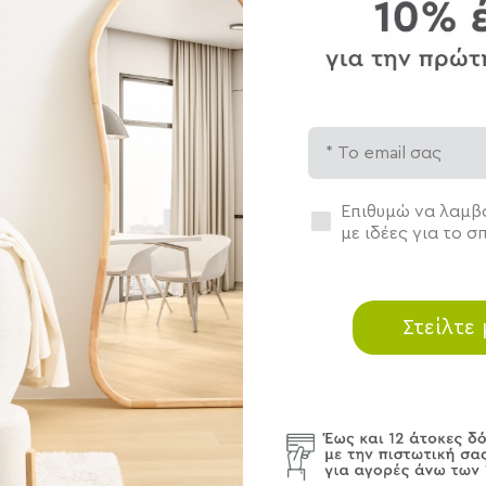
Χαρα
εγέθυνση
Email
Δι
 προϊόντα
Σύ
Τε
Συγκατάθεση
Επιθυμώ να λαμβά
με ιδέες για το σπ
Περ
Στείλτε
Φρον
Αποσ