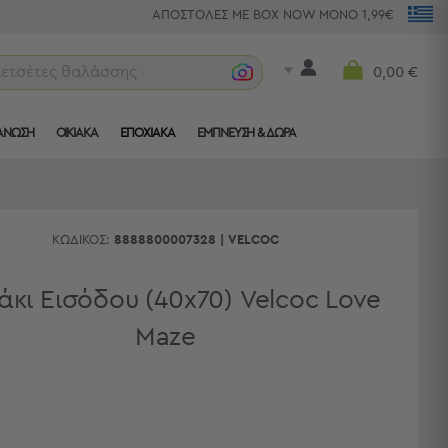
ΑΠΟΣΤΟΛΕΣ ΜΕ BOX NOW ΜΟΝΟ 1,99€
πετσέτες θαλάσσης
0,00 €
ΑΝΩΣΗ
ΟΙΚΙΑΚΑ
ΕΠΟΧΙΑΚΑ
ΈΜΠΝΕΥΣΗ & ΔΏΡΑ
ΚΩΔΙΚΌΣ:
8888800007328
|
VELCOC
άκι Εισόδου (40x70) Velcoc Love
Maze