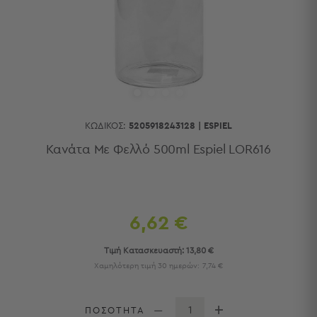
Κουζίνας
Είδη
Μπάνιου
Οργάνωση
Σπιτιού
Βρεφικά
Παιδικά
Ένδυση
ΚΩΔΙΚΌΣ:
5205918243128
|
ESPIEL
Δωμάτια
Κανάτα Με Φελλό 500ml Espiel LOR616
Κρεβατοκάμαρα
Σαλόνι
Μπάνιο
Κουζίνα
6,62 €
Βρεφικό
Δωμάτιο
Τιμή Κατασκευαστή:
13,80 €
Παιδικό
Χαμηλότερη τιμή 30 ημερών:
7,74 €
Δωμάτιο
Εποχιακά
ΠΟΣΟΤΗΤΑ