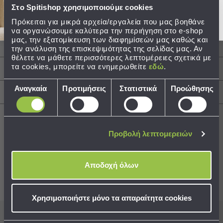
Διαστάσεις: Φ8x16
Στο Spitishop χρησιμοποιούμε cookies
Τεμάχια: 1 Κανάτα 500ml Φ8εκ.x16εκ.Υ
Τσάντες
Πρόκειται για μικρά αρχεία/εργαλεία που μας βοηθάνε
-
να οργανώσουμε καλύτερα την περιήγηση στο e-shop
Νεσεσέρ
μας, την εξατομίκευση των διαφημίσεών μας καθώς και
Περιγραφή
Τσάντες
την ανάλυση της επισκεψιμότητας της σελίδας μας. Αν
θέλετε να μάθετε περισσότερες λεπτομέρειες σχετικά με
Θαλάσσης
τα cookies, μπορείτε να ενημερωθείτε
εδώ
.
Νεσεσέρ
Φροντίδα / Οδηγίες Πλύσης
Παραλίας
Επιλογή
Αναγκαία
Προτιμήσεις
Στατιστικά
Προώθησης
Αποστολές & Αλλαγές
συγκατάθεσης
Σαγιονάρες
Σαγιονάρες
Προβολή
Προβολή λεπτομερειών
Όλων
Ανδρικές
Best Sellers
Γυναικείες
Αποδοχή όλων
Παιδικές
Συνδυάστε με
Δείτε επίσης
Εξοπλισμός
Χρησιμοποιήστε μόνο τα απαραίτητα cookies
&
Είδη