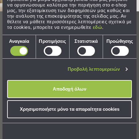
Παραλίας
να οργανώσουμε καλύτερα την περιήγηση στο e-shop
Ολοκληρώστε το σετ
μας, την εξατομίκευση των διαφημίσεών μας καθώς και
Εξοπλισμός
την ανάλυση της επισκεψιμότητας της σελίδας μας. Αν
&
θέλετε να μάθετε περισσότερες λεπτομέρειες σχετικά με
Είδη
SALES
SALES
τα cookies, μπορείτε να ενημερωθείτε
εδώ
.
Παραλίας
Επιλογή
Προβολή
Αναγκαία
Προτιμήσεις
Στατιστικά
Προώθησης
συγκατάθεσης
Όλων
Ομπρέλες
Θαλάσσης
Σκίαστρα
Προβολή λεπτομερειών
Παραλίας
Ψάθες
Καρεκλάκια
Αποδοχή όλων
Πατάκι Γούνινο (60x90)
Πατάκι Γούνινο (60x90)
Παραλίας
Viopros Μουτόν Μπεζ
Viopros Μουτόν Μπορντώ
Είδη
Χρησιμοποιήστε μόνο τα απαραίτητα cookies
15,84 €
15,84 €
Camping
Τιμή Κατασκευαστή:
19,80 €
Τιμή Κατασκευαστή:
19,80 €
Χαμηλότερη τιμή 30 ημερών: 19,80 €
Χαμηλότερη τιμή 30 ημερών: 19,80 €
Είδη
Camping
ΔΙΑΘΕΣΙΜΟ
ΔΙΑΘΕΣΙΜΟ
Σκηνές