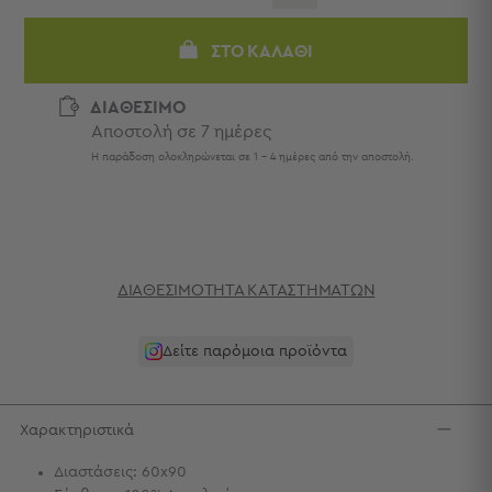
Πετσέτες
-
ΣΤΟ ΚΑΛΆΘΙ
Παρεό
Πετσέτες
ΔΙΑΘΕΣΙΜΟ
-
Αποστολή σε 7 ημέρες
Παρεό
Η παράδοση ολοκληρώνεται σε 1 - 4 ημέρες από την αποστολή.
Προβολή
Όλων
Πετσέτες
Ενηλίκων
Παρεό
ΔΙΑΘΕΣΙΜΌΤΗΤΑ ΚΑΤΑΣΤΗΜΆΤΩΝ
Καφτάνια
–
Πόντσο
Δείτε παρόμοια προϊόντα
Παιδικές
Πετσέτες
Τσάντες
Χαρακτηριστικά
-
Διαστάσεις: 60x90
Νεσεσέρ