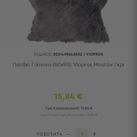
Κουζίνας
Είδη
Μπάνιου
Οργάνωση
Σπιτιού
Βρεφικά
Παιδικά
Ένδυση
ΚΩΔΙΚΌΣ:
5201499643852
|
VIOPROS
Δωμάτια
Πατάκι Γούνινο (60x90) Viopros Μουτόν Γκρι
Κρεβατοκάμαρα
Σαλόνι
Μπάνιο
Κουζίνα
15,84 €
Βρεφικό
Δωμάτιο
Τιμή Κατασκευαστή:
19,80 €
Παιδικό
Χαμηλότερη τιμή 30 ημερών:
19,80 €
Δωμάτιο
Εποχιακά
ΠΟΣΟΤΗΤΑ