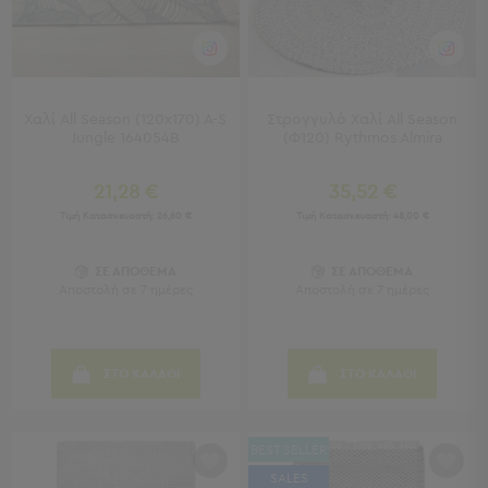
Κουζίνας
Είδη
Μπάνιου
Οργάνωση
Σπιτιού
Χαλί All Season (120x170) A-S
Στρογγυλό Χαλί All Season
Βρεφικά
Jungle 164054B
(Φ120) Rythmos Almira
Παιδικά
Ένδυση
21,28 €
35,52 €
Τιμή Κατασκευαστή:
26,60 €
Τιμή Κατασκευαστή:
48,00 €
Δωμάτια
Κρεβατοκάμαρα
ΣΕ ΑΠΟΘΕΜΑ
ΣΕ ΑΠΟΘΕΜΑ
Σαλόνι
Αποστολή σε 7 ημέρες
Αποστολή σε 7 ημέρες
Μπάνιο
Κουζίνα
Βρεφικό
ΣΤΟ ΚΑΛΑΘΙ
ΣΤΟ ΚΑΛΑΘΙ
Δωμάτιο
Παιδικό
Δωμάτιο
BEST SELLER
Εποχιακά
SALES