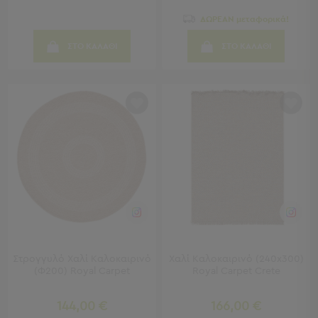
Παραλίας
ΔΩΡΕΑΝ μεταφορικά!
Εξοπλισμός
&
ΣΤΟ ΚΑΛΑΘΙ
ΣΤΟ ΚΑΛΑΘΙ
Είδη
Παραλίας
Προβολή
Όλων
Ομπρέλες
Θαλάσσης
Σκίαστρα
Παραλίας
Ψάθες
Καρεκλάκια
Παραλίας
Είδη
Camping
Στρογγυλό Χαλί Καλοκαιρινό
Χαλί Καλοκαιρινό (240x300)
(Φ200) Royal Carpet
Royal Carpet Crete
Είδη
Camping
144,00 €
166,00 €
Σκηνές