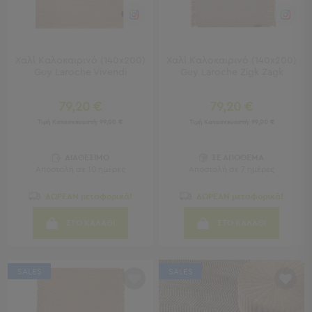
Μπρατσάκια
Φουσκωτά
Θαλάσσης
Παιχνίδια
Χαλί Καλοκαιρινό (140x200)
Χαλί Καλοκαιρινό (140x200)
Παραλίας
Guy Laroche Vivendi
Guy Laroche Zigk Zagk
Παπούτσια
Θαλάσσης
79,20 €
79,20 €
Θερμός
Φαγητοδοχεία
Τιμή Κατασκευαστή:
99,00 €
Τιμή Κατασκευαστή:
99,00 €
Νέες
Αφίξεις
ΔΙΑΘΕΣΙΜΟ
ΣΕ ΑΠΟΘΕΜΑ
Best
Αποστολή σε 10 ημέρες
Αποστολή σε 7 ημέρες
Sellers
ΔΩΡΕΑΝ μεταφορικά!
ΔΩΡΕΑΝ μεταφορικά!
Είσοδος
ΣΤΟ ΚΑΛΑΘΙ
ΣΤΟ ΚΑΛΑΘΙ
Σπιτιού
-
Χωλ
SALES
SALES
Είσοδος
Σπιτιού