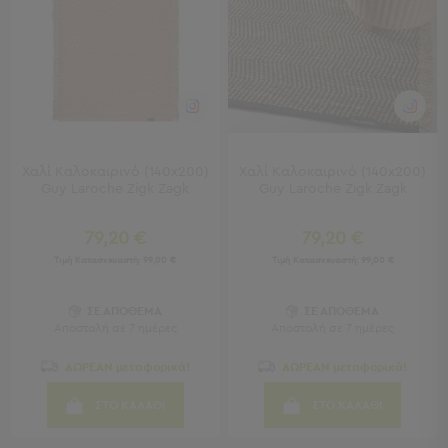
-
Χωλ
Έπιπλα
Εισόδου
Παπουτσοθήκες
Καλόγεροι
Ρούχων
Μπουφέδες
Χαλί Καλοκαιρινό (140x200)
Χαλί Καλοκαιρινό (140x200)
-
Guy Laroche Zigk Zagk
Guy Laroche Zigk Zagk
Κονσόλες
79,20 €
79,20 €
Σαλόνι
Τιμή Κατασκευαστή:
99,00 €
Τιμή Κατασκευαστή:
99,00 €
Σαλόνι
Προβολή
ΣΕ ΑΠΟΘΕΜΑ
ΣΕ ΑΠΟΘΕΜΑ
Όλων
Αποστολή σε 7 ημέρες
Αποστολή σε 7 ημέρες
Έπιπλα
Τηλεόρασης
ΔΩΡΕΑΝ μεταφορικά!
ΔΩΡΕΑΝ μεταφορικά!
Τραπεζάκια
ΣΤΟ ΚΑΛΑΘΙ
ΣΤΟ ΚΑΛΑΘΙ
Σαλονιού
Πουφ