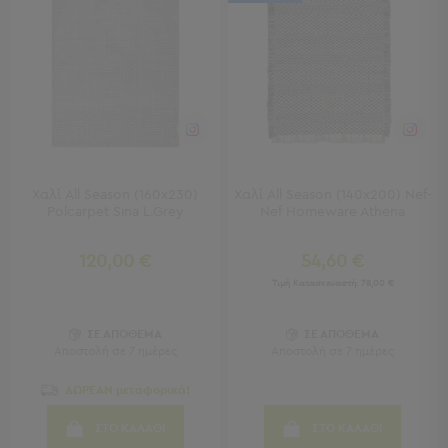
Πετσέτες
-
Παρεό
Πετσέτες
-
Παρεό
Προβολή
Όλων
Χαλί All Season (160x230)
Χαλί All Season (140x200) Nef-
Πετσέτες
Polcarpet Sina L.Grey
Nef Homeware Athena
Ενηλίκων
Παρεό
120,00 €
54,60 €
Καφτάνια
Τιμή Κατασκευαστή:
78,00 €
–
Πόντσο
Παιδικές
ΣΕ ΑΠΟΘΕΜΑ
ΣΕ ΑΠΟΘΕΜΑ
Αποστολή σε 7 ημέρες
Αποστολή σε 7 ημέρες
Πετσέτες
ΔΩΡΕΑΝ μεταφορικά!
Τσάντες
-
ΣΤΟ ΚΑΛΑΘΙ
ΣΤΟ ΚΑΛΑΘΙ
Νεσεσέρ