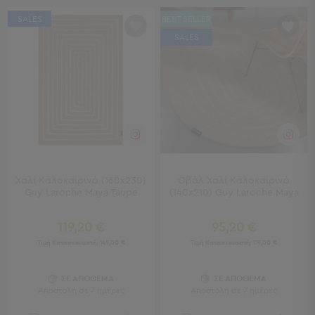
Πολυθρόνες
Ταμπουρέ
SALES
BEST SELLER
Σκαμπό
SALES
Παραβάν
Συρταριέρες
-
Ντουλάπια
Κονσολες
-
Μπουφέδες
Βιβλιοθήκες
-
Χαλί Καλοκαιρινό (160x230)
Οβάλ Χαλί Καλοκαιρινό
Ραφιέρες
Guy Laroche Maya Taupe
(140x210) Guy Laroche Maya
Σύνθετα
Σαλονιού
119,20 €
95,20 €
Τιμή Κατασκευαστή:
149,00 €
Τιμή Κατασκευαστή:
119,00 €
Γραφείο
Γραφείο
ΣΕ ΑΠΟΘΕΜΑ
ΣΕ ΑΠΟΘΕΜΑ
Προβολή
Αποστολή σε 7 ημέρες
Αποστολή σε 7 ημέρες
Όλων