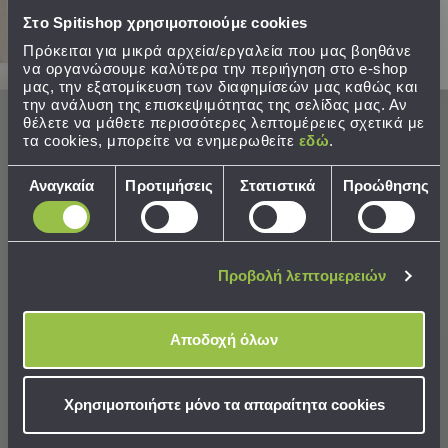
Εκμάθησης
Στο Spitishop χρησιμοποιούμε cookies
Κρεβάτια
Ντουλάπες
Πρόκειται για μικρά αρχεία/εργαλεία που μας βοηθάνε
να οργανώσουμε καλύτερα την περιήγηση στο e-shop
Τραπεζάκια
μας, την εξατομίκευση των διαφημίσεών μας καθώς και
Γραφεία
την ανάλυση της επισκεψιμότητας της σελίδας μας. Αν
Καρέκλες
θέλετε να μάθετε περισσότερες λεπτομέρειες σχετικά με
-
τα cookies, μπορείτε να ενημερωθείτε
εδώ
.
Στρογγυλό Χαλί Καλοκαιρινό
Χαλί Καλοκαιρινό (160x230)
Σκαμπό
(Φ150) Guy Laroche Maya
Guy Laroche Medal
Επιλογή
Πολυθρόνες
Αναγκαία
Προτιμήσεις
Στατιστικά
Προώθησης
συγκατάθεσης
-
63,20 €
119,20 €
Πουφ
Τιμή Κατασκευαστή:
79,00 €
Τιμή Κατασκευαστή:
149,00 €
Βιβλιοθήκες
Ράφια
Προβολή λεπτομερειών
-
ΣΕ ΑΠΟΘΕΜΑ
ΔΙΑΘΕΣΙΜΟ
Αποστολή σε 7 ημέρες
Αποστολή σε 10 ημέρες
Ραφιέρες
Καθρέφτες
Αποδοχή όλων
ΔΩΡΕΑΝ μεταφορικά!
ΔΩΡΕΑΝ μεταφορικά!
Κρεμάστρες
Στρώματα
ΣΤΟ ΚΑΛΑΘΙ
ΣΤΟ ΚΑΛΑΘΙ
Αλλαξιέρας
Χρησιμοποιήστε μόνο τα απαραίτητα cookies
Σεντόνια