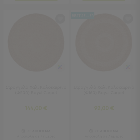
Τσάντες
-
BEST SELLER
Νεσεσέρ
Τσάντες
Θαλάσσης
Νεσεσέρ
Παραλίας
Σαγιονάρες
Σαγιονάρες
Προβολή
Όλων
Στρογγυλό Χαλί Καλοκαιρινό
Στρογγυλό Χαλί Καλοκαιρινό
(Φ200) Royal Carpet
(Φ160) Royal Carpet
Ανδρικές
Γυναικείες
Παιδικές
144,00 €
92,00 €
Εξοπλισμός
&
ΣΕ ΑΠΟΘΕΜΑ
ΣΕ ΑΠΟΘΕΜΑ
Είδη
Αποστολή σε 7 ημέρες
Αποστολή σε 7 ημέρες