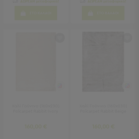
ΔΩΡΕΑΝ μεταφορικά!
ΔΩΡΕΑΝ μεταφορικά!
Γραφεία
Καρέκλες
ΣΤΟ ΚΑΛΑΘΙ
ΣΤΟ ΚΑΛΑΘΙ
Γραφείου
Βιβλιοθήκες
-
Ραφιέρες
"Έξυπνα"
Έπιπλα
Κρεβατοκάμαρα
Κρεβατοκάμαρα
Προβολή
Όλων
Κομοδίνα
Μπουντουάρ
Χαλί Γούνινο (160x230)
Χαλί Γούνινο (160x230)
Συρταριέρες
Polcarpet Rabbit Ivory
Polcarpet Rabbit Beige
Ταμπουρέ
Σκαμπό
160,00 €
160,00 €
Κρεμάστρες
Δαπέδου