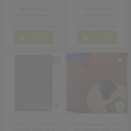
Παραβάν
Καθρέφτες
ΣΕ ΑΠΟΘΕΜΑ
ΣΕ ΑΠΟΘΕΜΑ
Αποστολή σε 7 ημέρες
Αποστολή σε 7 ημέρες
με
Κοσμηματοθήκη
ΔΩΡΕΑΝ μεταφορικά!
ΔΩΡΕΑΝ μεταφορικά!
Κεφαλάρια
Κρεβατιού
ΣΤΟ ΚΑΛΑΘΙ
ΣΤΟ ΚΑΛΑΘΙ
Κουζίνα
-
SALES
Τραπεζαρία
Κουζίνα
-
Τραπεζαρία
Προβολή
Όλων
Τραπέζια
Κουζίνας
-
Τραπεζαρίες
Χαλί Γούνινο (160x230)
Χαλί Καλοκαιρινό (160x230)
Καρέκλες
Polcarpet Rabbit Silver
Guy Laroche Medal Terra