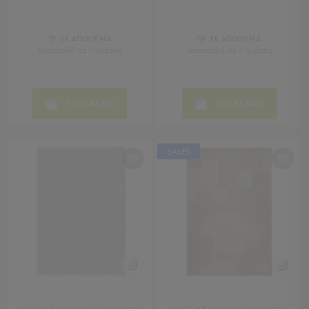
Sleeping
Bags
ΣΕ ΑΠΟΘΕΜΑ
ΣΕ ΑΠΟΘΕΜΑ
&
Αποστολή σε 7 ημέρες
Αποστολή σε 7 ημέρες
Υποστρώματα
Ισοθερμικές
Τσάντες
Θερμός
ΣΤΟ ΚΑΛΑΘΙ
ΣΤΟ ΚΑΛΑΘΙ
Εξοπλισμός
&
Αξεσουάρ
SALES
Είδη
Ταξιδίου
Είδη
Ταξιδίου
Μαξιλάρια
&
Μάσκες
Ύπνου
Νεσεσέρ