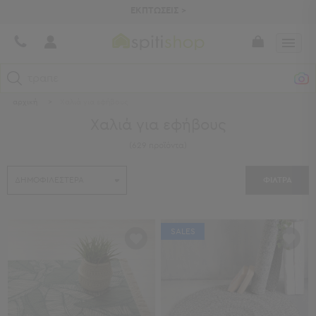
ΕΚΠΤΩΣΕΙΣ >
τραπεζομάντηλα
αρχική
>
Χαλιά για εφήβους
Κατηγορίες
Χαλιά για εφήβους
Προβολή
(
629
προϊόντα
)
Όλων
Σεντόνια
ΦΙΛΤΡΑ
Κουβερλί
Ριχτάρια
Πετσέτες
Κουρτίνες
SALES
Χαλιά
Φωτιστικά
Έπιπλα
Διακοσμητικά
Είδη