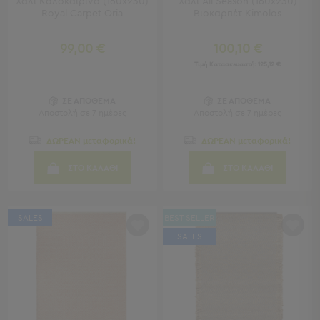
Χαλί Καλοκαιρινό (160x230)
Χαλί All Season (160x230)
Royal Carpet Oria
Βιοκαρπέτ Kimolos
Παιδικά
99,00 €
100,10 €
Παιδικά
Τιμή Κατασκευαστή:
125,12 €
Προβολή
Όλων
Πετσέτες
ΣΕ ΑΠΟΘΕΜΑ
ΣΕ ΑΠΟΘΕΜΑ
Αποστολή σε 7 ημέρες
Αποστολή σε 7 ημέρες
Πόντσο
Μαγιό
ΔΩΡΕΑΝ μεταφορικά!
ΔΩΡΕΑΝ μεταφορικά!
&
Αντηλιακές
ΣΤΟ ΚΑΛΑΘΙ
ΣΤΟ ΚΑΛΑΘΙ
Μπλούζες
Πέδιλα
-
SALES
BEST SELLER
Σαγιονάρες
SALES
Καπέλα
Τσάντες
Θαλάσσης
Σωσίβια
-