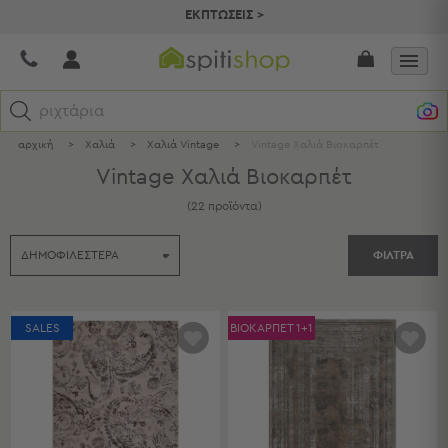
ΕΚΠΤΩΣΕΙΣ >
τ
αρχική
>
Χαλιά
>
Χαλιά Vintage
>
Vintage Χαλιά Βιοκαρπέτ
Κατηγορίες
Vintage Χαλιά Βιοκαρπέτ
Προβολή
(
22
προϊόντα
)
Όλων
Σεντόνια
ΦΙΛΤΡΑ
Κουβερλί
Ριχτάρια
Πετσέτες
Κουρτίνες
SALES
ΒΙΟΚΑΡΠΕΤ 1+1
Χαλιά
Φωτιστικά
Έπιπλα
Διακοσμητικά
Είδη