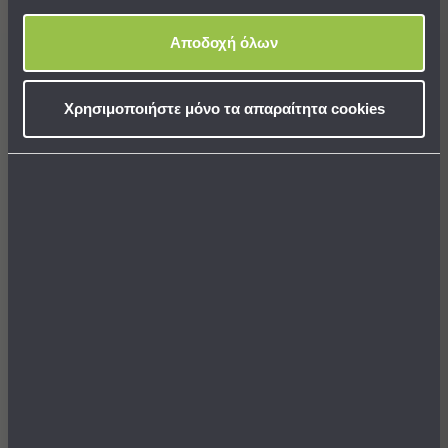
Πολυθρόνες
SALES
Ταμπουρέ
Αποδοχή όλων
Σκαμπό
Παραβάν
Συρταριέρες
Χρησιμοποιήστε μόνο τα απαραίτητα cookies
-
Ντουλάπια
Κονσολες
-
Μπουφέδες
Βιβλιοθήκες
-
Χαλί (160x230) Βιοκαρπέτ
Χαλί (160x230) Βιοκαρπέτ
Ραφιέρες
Cadonne JF/37A Beige Rose
Cadonne HU/67C L Grey
Σύνθετα
Σαλονιού
176,64 €
132,48 €
Τιμή Κατασκευαστή:
220,80 €
Τιμή Κατασκευαστή:
220,80 €
Γραφείο
Χαμηλότερη τιμή 30 ημερών: 220,80 €
Γραφείο
ΣΕ ΑΠΟΘΕΜΑ
ΣΕ ΑΠΟΘΕΜΑ
Αποστολή σε 6 ημέρες
Προβολή
Αποστολή σε 6 ημέρες
Όλων
ΔΩΡΕΑΝ μεταφορικά!