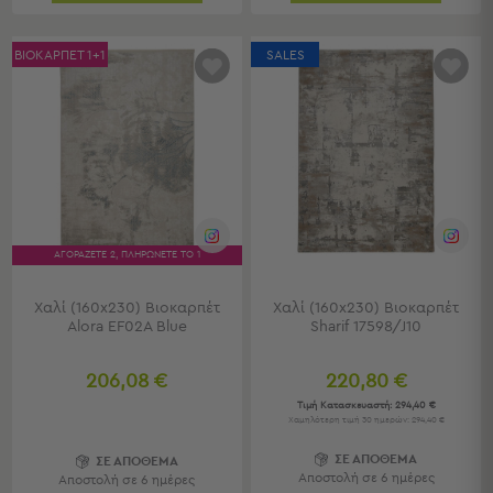
Τσάντες
-
ΒΙΟΚΑΡΠΕΤ 1+1
SALES
Νεσεσέρ
Τσάντες
Θαλάσσης
Νεσεσέρ
Παραλίας
Σαγιονάρες
Σαγιονάρες
ΑΓΟΡΑΖΕΤΕ 2, ΠΛΗΡΩΝΕΤΕ ΤΟ 1
Προβολή
Όλων
Χαλί (160x230) Βιοκαρπέτ
Χαλί (160x230) Βιοκαρπέτ
Alora EF02A Blue
Sharif 17598/J10
Ανδρικές
Γυναικείες
Παιδικές
206,08 €
220,80 €
Τιμή Κατασκευαστή:
294,40 €
Εξοπλισμός
Χαμηλότερη τιμή 30 ημερών: 294,40 €
&
ΣΕ ΑΠΟΘΕΜΑ
ΣΕ ΑΠΟΘΕΜΑ
Είδη
Αποστολή σε 6 ημέρες
Αποστολή σε 6 ημέρες