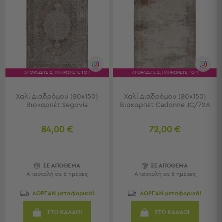
Πετσέτες
-
Παρεό
Πετσέτες
-
Παρεό
ΑΓΟΡΑΖΕΤΕ 2, ΠΛΗΡΩΝΕΤΕ ΤΟ 1
ΑΓΟΡΑΖΕΤΕ 2, ΠΛΗΡΩΝΕΤΕ ΤΟ 1
Προβολή
Όλων
Χαλί Διαδρόμου (80x150)
Χαλί Διαδρόμου (80x150)
Πετσέτες
Βιοκαρπέτ Segovia
Βιοκαρπέτ Cadonne JC/72A
Ενηλίκων
Παρεό
84,00 €
72,00 €
Καφτάνια
–
Πόντσο
Παιδικές
ΣΕ ΑΠΟΘΕΜΑ
ΣΕ ΑΠΟΘΕΜΑ
Αποστολή σε 6 ημέρες
Αποστολή σε 6 ημέρες
Πετσέτες
ΔΩΡΕΑΝ μεταφορικά!
ΔΩΡΕΑΝ μεταφορικά!
Τσάντες
-
ΣΤΟ ΚΑΛΑΘΙ
ΣΤΟ ΚΑΛΑΘΙ
Νεσεσέρ