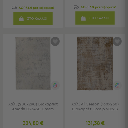
Παραλίας
ΔΩΡΕΑΝ μεταφορικά!
ΔΩΡΕΑΝ μεταφορικά!
Εξοπλισμός
&
ΣΤΟ ΚΑΛΑΘΙ
ΣΤΟ ΚΑΛΑΘΙ
Είδη
Παραλίας
Προβολή
Όλων
Ομπρέλες
Θαλάσσης
Σκίαστρα
Παραλίας
Ψάθες
Καρεκλάκια
Παραλίας
Είδη
Camping
Χαλί (200x290) Βιοκαρπέτ
Χαλί All Season (160x230)
Amorin 03343B Cream
Βιοκαρπέτ Gossip 9026B
Είδη
Camping
324,80 €
131,38 €
Σκηνές