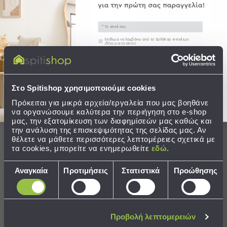
-
Χωλ
Έπιπλα
Email
Εισόδου
Συγκατάθεση
Επιθυμώ να λαμβάνω από το Spitishop e-mails με
ιδέες για το σπίτι!
Παπουτσοθήκες
Καλόγεροι
Στείλτε μου το κουπόνι!
Ρούχων
Μπουφέδες
Στο Spitishop χρησιμοποιούμε cookies
Χαλί (160x230) Βιοκαρπέτ
Χαλί (133x190) Βιοκαρπέτ
-
Sharif 14904/J
Cadonne JA/60B Cream
Κονσόλες
Πρόκειται για μικρά αρχεία/εργαλεία που μας βοηθάνε
να οργανώσουμε καλύτερα την περιήγηση στο e-shop
μας, την εξατομίκευση των διαφημίσεών μας καθώς και
206,08 €
59,20 €
Σαλόνι
την ανάλυση της επισκεψιμότητας της σελίδας μας. Αν
Τιμή Κατασκευαστή:
257,60 €
Τιμή Κατασκευαστή:
151,80 €
θέλετε να μάθετε περισσότερες λεπτομέρειες σχετικά με
Σαλόνι
Χαμηλότερη τιμή 30 ημερών: 257,60 €
Χαμηλότερη τιμή 30 ημερών: 67,09 €
τα cookies, μπορείτε να ενημερωθείτε
εδώ
.
Προβολή
ΣΕ ΑΠΟΘΕΜΑ
ΣΕ ΑΠΟΘΕΜΑ
Όλων
Επιλογή
Αποστολή σε 6 ημέρες
Αποστολή σε 6 ημέρες
Αναγκαία
Προτιμήσεις
Στατιστικά
Προώθησης
Έπιπλα
συγκατάθεσης
Τηλεόρασης
ΔΩΡΕΑΝ μεταφορικά!
ΔΩΡΕΑΝ μεταφορικά!
Τραπεζάκια
ΣΤΟ ΚΑΛΑΘΙ
ΣΤΟ ΚΑΛΑΘΙ
Σαλονιού
Προβολή λεπτομερειών
Πουφ