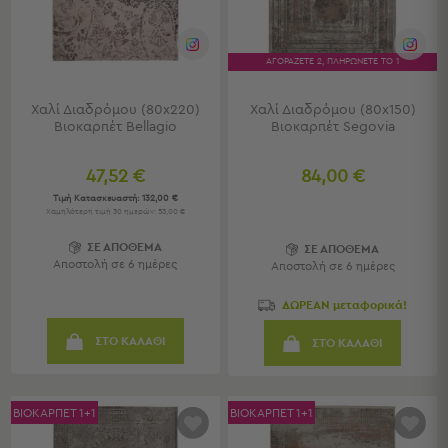
Κουζίνας
Είδη
Μπάνιου
ΑΓΟΡΑΖΕΤΕ 2, ΠΛΗΡΩΝΕΤΕ ΤΟ 1
Οργάνωση
Σπιτιού
Χαλί Διαδρόμου (80x220)
Χαλί Διαδρόμου (80x150)
Βρεφικά
Βιοκαρπέτ Bellagio
Βιοκαρπέτ Segovia
Παιδικά
Ένδυση
47,52 €
84,00 €
Τιμή Κατασκευαστή:
132,00 €
Δωμάτια
Χαμηλότερη τιμή 30 ημερών: 53,00 €
Κρεβατοκάμαρα
ΣΕ ΑΠΟΘΕΜΑ
ΣΕ ΑΠΟΘΕΜΑ
Σαλόνι
Αποστολή σε 6 ημέρες
Αποστολή σε 6 ημέρες
Μπάνιο
ΔΩΡΕΑΝ μεταφορικά!
Κουζίνα
Βρεφικό
ΣΤΟ ΚΑΛΑΘΙ
ΣΤΟ ΚΑΛΑΘΙ
Δωμάτιο
Παιδικό
Δωμάτιο
ΒΙΟΚΑΡΠΕΤ 1+1
ΒΙΟΚΑΡΠΕΤ 1+1
Εποχιακά