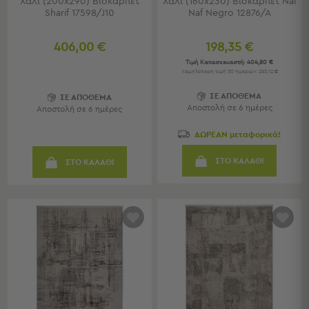
Χαλί (200x290) Βιοκαρπέτ
Χαλί (160x230) Βιοκαρπέτ Naf
Sharif 17598/J10
Naf Negro 12876/A
Παιδικά
406,00 €
198,35 €
Παιδικά
Τιμή Κατασκευαστή:
404,80 €
Προβολή
Χαμηλότερη τιμή 30 ημερών: 263,12 €
Όλων
ΣΕ ΑΠΟΘΕΜΑ
Πετσέτες
ΣΕ ΑΠΟΘΕΜΑ
Αποστολή σε 6 ημέρες
Αποστολή σε 6 ημέρες
Πόντσο
Μαγιό
ΔΩΡΕΑΝ μεταφορικά!
&
Αντηλιακές
ΣΤΟ ΚΑΛΑΘΙ
ΣΤΟ ΚΑΛΑΘΙ
Μπλούζες
Πέδιλα
-
Σαγιονάρες
Καπέλα
Τσάντες
Θαλάσσης
Σωσίβια
-