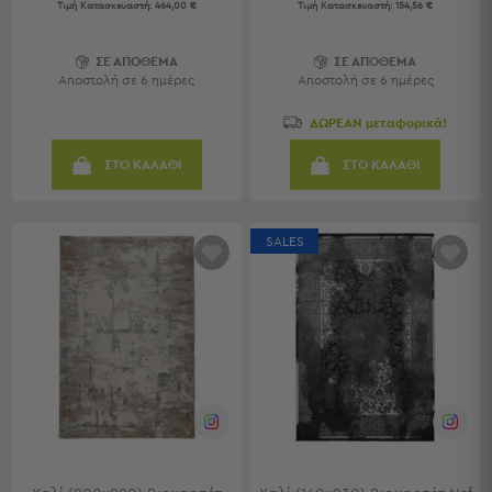
Τιμή Κατασκευαστή:
464,00 €
Τιμή Κατασκευαστή:
154,56 €
Sleeping
Bags
ΣΕ ΑΠΟΘΕΜΑ
ΣΕ ΑΠΟΘΕΜΑ
&
Αποστολή σε 6 ημέρες
Αποστολή σε 6 ημέρες
Υποστρώματα
Ισοθερμικές
ΔΩΡΕΑΝ μεταφορικά!
Τσάντες
Θερμός
ΣΤΟ ΚΑΛΑΘΙ
ΣΤΟ ΚΑΛΑΘΙ
Εξοπλισμός
&
Αξεσουάρ
SALES
Είδη
Ταξιδίου
Είδη
Ταξιδίου
Μαξιλάρια
&
Μάσκες
Ύπνου
Νεσεσέρ