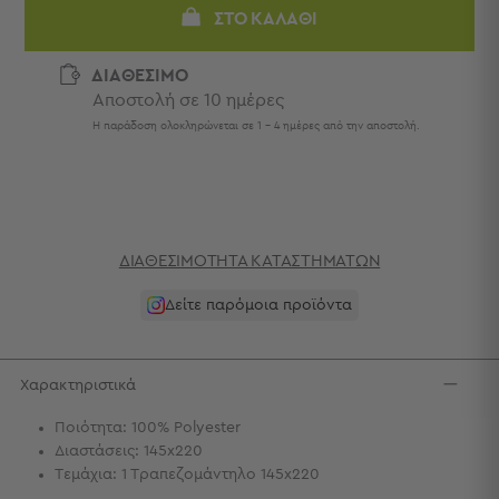
Πετσέτες
ΣΤΟ ΚΑΛΆΘΙ
-
Παρεό
ΔΙΑΘΕΣΙΜΟ
Αποστολή σε 10 ημέρες
Πετσέτες
-
Η παράδοση ολοκληρώνεται σε 1 - 4 ημέρες από την αποστολή.
Παρεό
Προβολή
Όλων
Πετσέτες
Ενηλίκων
ΔΙΑΘΕΣΙΜΌΤΗΤΑ ΚΑΤΑΣΤΗΜΆΤΩΝ
Παρεό
Καφτάνια
Δείτε παρόμοια προϊόντα
–
Πόντσο
Παιδικές
Χαρακτηριστικά
Πετσέτες
Ποιότητα: 100% Polyester
Τσάντες
Διαστάσεις: 145x220
-
Τεμάχια: 1 Τραπεζομάντηλο 145x220
Νεσεσέρ