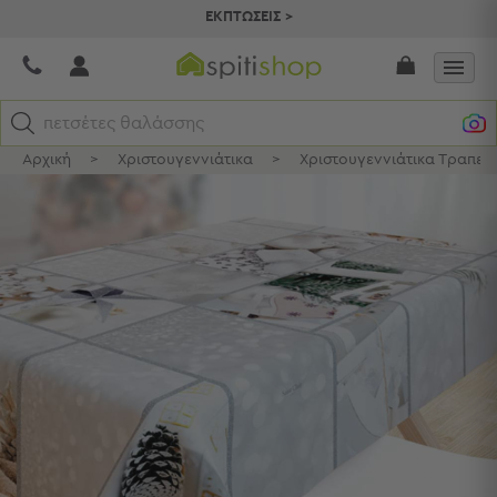
ΕΚΠΤΩΣΕΙΣ >
πετσέτες θαλάσσης
Αρχική
>
Χριστουγεννιάτικα
>
Χριστουγεννιάτικα Τραπε
Κατηγορίες
Προβολή
Όλων
Σεντόνια
Κουβερλί
Ριχτάρια
Πετσέτες
Κουρτίνες
Χαλιά
Φωτιστικά
Έπιπλα
Διακοσμητικά
Είδη