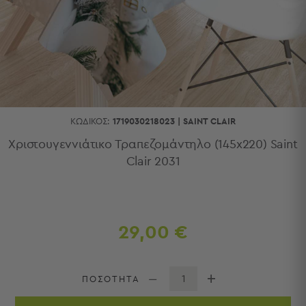
Κουζίνας
Είδη
Μπάνιου
Οργάνωση
Σπιτιού
Βρεφικά
Παιδικά
Ένδυση
ΚΩΔΙΚΌΣ:
1719030218023
|
SAINT CLAIR
Δωμάτια
Χριστουγεννιάτικο Τραπεζομάντηλο (145x220) Saint
Clair 2031
Κρεβατοκάμαρα
Σαλόνι
Μπάνιο
Κουζίνα
Βρεφικό
29,00 €
Δωμάτιο
Παιδικό
Δωμάτιο
ΠΟΣΟΤΗΤΑ
Εποχιακά