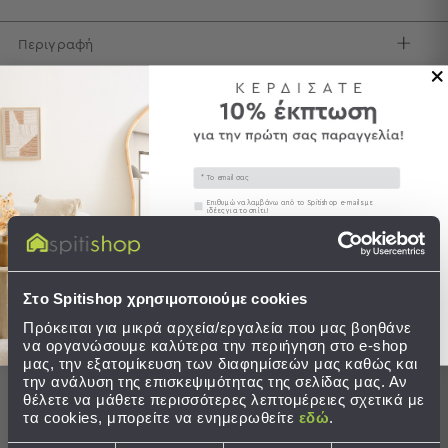
Τσάντες
Περιγραφή
-
Νεσεσέρ
Τσάντες
Φροντίδα / Οδηγίες Πλύσης
Θαλάσσης
Νεσεσέρ
Αποστολές & Αλλαγές
Παραλίας
Email
Σαγιονάρες
Συγκατάθεση
Επιθυμώ να λαμβάνω από το Spitishop e-mails με
ιδέες για το σπίτι!
Σαγιονάρες
Στείλτε μου το κουπόνι!
Προβολή
Ολοκληρώστε το σετ
Όλων
Στο Spitishop χρησιμοποιούμε cookies
Ανδρικές
Γυναικείες
Πρόκειται για μικρά αρχεία/εργαλεία που μας βοηθάνε
να οργανώσουμε καλύτερα την περιήγηση στο e-shop
Παιδικές
μας, την εξατομίκευση των διαφημίσεών μας καθώς και
την ανάλυση της επισκεψιμότητας της σελίδας μας. Αν
Εξοπλισμός
θέλετε να μάθετε περισσότερες λεπτομέρειες σχετικά με
&
τα cookies, μπορείτε να ενημερωθείτε
εδώ
.
Είδη