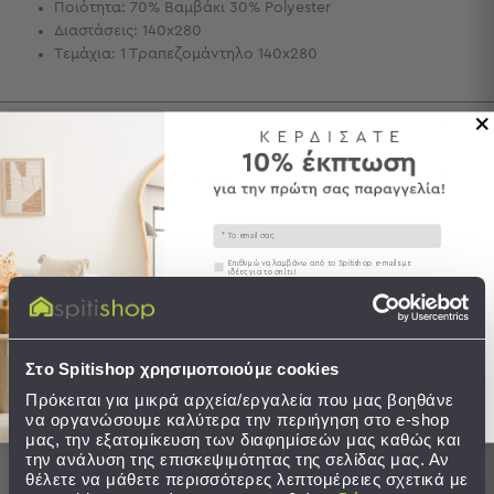
Ποιότητα: 70% Βαμβάκι 30% Polyester
Τσάντες
Διαστάσεις: 140x280
-
Τεμάχια: 1 Τραπεζομάντηλο 140x280
Νεσεσέρ
Τσάντες
Θαλάσσης
Περιγραφή
Νεσεσέρ
Παραλίας
Φροντίδα / Οδηγίες Πλύσης
Σαγιονάρες
Email
Αποστολές & Αλλαγές
Σαγιονάρες
Συγκατάθεση
Επιθυμώ να λαμβάνω από το Spitishop e-mails με
ιδέες για το σπίτι!
Προβολή
Όλων
Στείλτε μου το κουπόνι!
Ανδρικές
Γυναικείες
Ολοκληρώστε το σετ
Στο Spitishop χρησιμοποιούμε cookies
Παιδικές
Πρόκειται για μικρά αρχεία/εργαλεία που μας βοηθάνε
να οργανώσουμε καλύτερα την περιήγηση στο e-shop
Εξοπλισμός
SALES
μας, την εξατομίκευση των διαφημίσεών μας καθώς και
&
την ανάλυση της επισκεψιμότητας της σελίδας μας. Αν
Είδη
θέλετε να μάθετε περισσότερες λεπτομέρειες σχετικά με