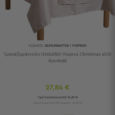
Κουζίνας
Είδη
Μπάνιου
Οργάνωση
Σπιτιού
Βρεφικά
Παιδικά
Ένδυση
ΚΩΔΙΚΌΣ:
5201499667728
|
VIOPROS
Δωμάτια
Τραπεζομάντηλο (140x280) Viopros Christmas 4510
Χρυσαφί
Κρεβατοκάμαρα
Σαλόνι
Μπάνιο
Κουζίνα
Βρεφικό
27,84 €
Δωμάτιο
Παιδικό
Τιμή Κατασκευαστή:
34,80 €
Δωμάτιο
Χαμηλότερη τιμή 30 ημερών:
34,80 €
Εποχιακά