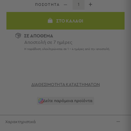
Πετσέτες
ΠΟΣΟΤΗΤΑ
-
Παρεό
ΣΤΟ ΚΑΛΆΘΙ
Πετσέτες
-
ΣΕ ΑΠΟΘΕΜΑ
Παρεό
Αποστολή σε 7 ημέρες
Προβολή
Η παράδοση ολοκληρώνεται σε 1 - 4 ημέρες από την αποστολή.
Όλων
Πετσέτες
Ενηλίκων
Παρεό
Καφτάνια
–
ΔΙΑΘΕΣΙΜΌΤΗΤΑ ΚΑΤΑΣΤΗΜΆΤΩΝ
Πόντσο
Παιδικές
Δείτε παρόμοια προϊόντα
Πετσέτες
Τσάντες
-
Χαρακτηριστικά
Νεσεσέρ