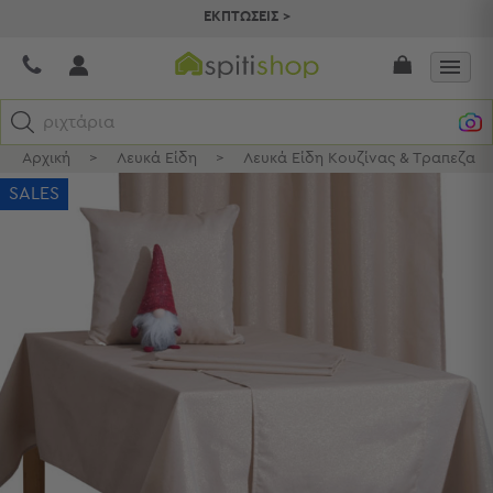
ΕΚΠΤΩΣΕΙΣ >
ριχτάρια
Αρχική
>
Λευκά Είδη
>
Λευκά Είδη Κουζίνας & Τραπεζαρί
Κατηγορίες
SALES
Προβολή
Όλων
Σεντόνια
Κουβερλί
Ριχτάρια
Πετσέτες
Κουρτίνες
Χαλιά
Φωτιστικά
Έπιπλα
Διακοσμητικά
Είδη