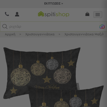
ΕΚΠΤΩΣΕΙΣ >
ριχτάρια
Αρχική
>
Χριστουγεννιάτικα
>
Χριστουγεννιάτικα Μαξιλά
Κατηγορίες
Προβολή
Όλων
Σεντόνια
Κουβερλί
Ριχτάρια
Πετσέτες
Κουρτίνες
Χαλιά
Φωτιστικά
Έπιπλα
Διακοσμητικά
Είδη