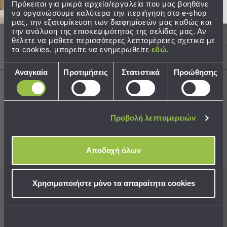
Πρόκειται για μικρά αρχεία/εργαλεία που μας βοηθάνε
Περιγραφή
να οργανώσουμε καλύτερα την περιήγηση στο e-shop
Τσάντες
μας, την εξατομίκευση των διαφημίσεών μας καθώς και
-
την ανάλυση της επισκεψιμότητας της σελίδας μας. Αν
Φροντίδα / Οδηγίες Πλύσης
Νεσεσέρ
θέλετε να μάθετε περισσότερες λεπτομέρειες σχετικά με
Τσάντες
τα cookies, μπορείτε να ενημερωθείτε
εδώ
.
Θαλάσσης
Αποστολές & Αλλαγές
Επιλογή
Νεσεσέρ
Αναγκαία
Προτιμήσεις
Στατιστικά
Προώθησης
συγκατάθεσης
Παραλίας
Σαγιονάρες
Προβολή λεπτομερειών
Best Sellers
Σαγιονάρες
Προβολή
Όλων
Αποδοχή όλων
Ανδρικές
Συνδυάστε με
Δείτε επίσης
Γυναικείες
Παιδικές
Χρησιμοποιήστε μόνο τα απαραίτητα cookies
Εξοπλισμός
Εγγραφείτε στο newsletter
μας για να μη
&
χάνετε προσφορές, νέα και ιδέες διακόσμησης!
Είδη