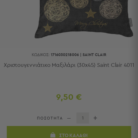
Κουζίνας
Είδη
Μπάνιου
Οργάνωση
Σπιτιού
Βρεφικά
Παιδικά
Ένδυση
ΚΩΔΙΚΌΣ:
1716030218006
|
SAINT CLAIR
Δωμάτια
Χριστουγεννιάτικο Μαξιλάρι (30x45) Saint Clair 4011
Κρεβατοκάμαρα
Σαλόνι
Μπάνιο
Κουζίνα
9,50 €
Βρεφικό
Δωμάτιο
Παιδικό
ΠΟΣΟΤΗΤΑ
Δωμάτιο
Εποχιακά
ΣΤΟ ΚΑΛΆΘΙ