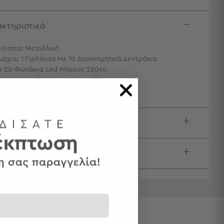
κτηριστικά
ιότητα: Μεταλλικό
μάχια: 1 Γιρλάντα Με 10 Διακοσμητικά Δεντράκια
ι 20 Φωτάκια Led Μήκους 220εκ.
πος Ντουί: Ενσωματωμένο LED
ιγραφή
τολές & Αλλαγές