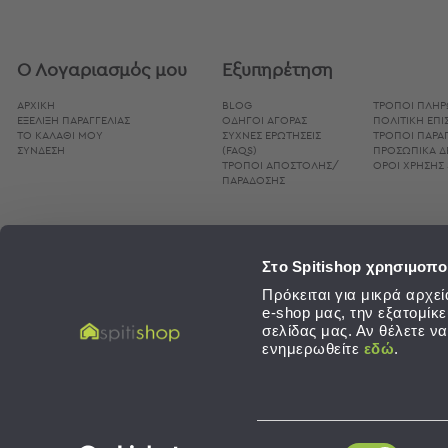
Bags
&
Υποστρώματα
Ο Λογαριασμός μου
Εξυπηρέτηση
Ισοθερμικές
Τσάντες
ΑΡΧΙΚΗ
BLOG
ΤΡΌΠΟΙ ΠΛΗ
ΕΞΕΛΙΞΗ ΠΑΡΑΓΓΕΛΙΑΣ
ΟΔΗΓΟΊ ΑΓΟΡΆΣ
ΠΟΛΙΤΙΚΉ ΕΠ
Θερμός
ΤΟ ΚΑΛΑΘΙ ΜΟΥ
ΣΥΧΝΈΣ ΕΡΩΤΉΣΕΙΣ
ΤΡΌΠΟΙ ΠΑΡΑΓ
Εξοπλισμός
ΣΥΝΔΕΣΗ
(FAQS)
ΠΡΟΣΩΠΙΚΆ 
ΤΡΌΠΟΙ ΑΠΟΣΤΟΛΉΣ/
ΌΡΟΙ ΧΡΉΣΗΣ 
&
ΠΑΡΆΔΟΣΗΣ
Αξεσουάρ
Είδη
Ταξιδίου
Στο Spitishop χρησιμοπο
Είδη
Πρόκειται για μικρά αρχ
e-shop μας, την εξατομίκ
Ταξιδίου
σελίδας μας. Αν θέλετε ν
Μαξιλάρια
ενημερωθείτε
εδώ
.
&
Μάσκες
Ύπνου
Νεσεσέρ
SPITISHOP © 2026. Λευκά Είδη - Development / Design:
Sleed
,
Concept Maniax
Επιλογή