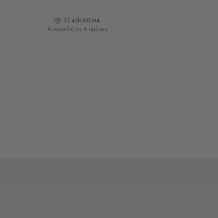
Εξοπλισμός
&
ΣΕ ΑΠΟΘΕΜΑ
Είδη
Αποστολή σε 6 ημέρες
Παραλίας
Προβολή
Όλων
Ομπρέλες
Θαλάσσης
Σκίαστρα
Παραλίας
Ψάθες
Καρεκλάκια
Παραλίας
Είδη
Camping
Είδη
Camping
Σκηνές
Sleeping