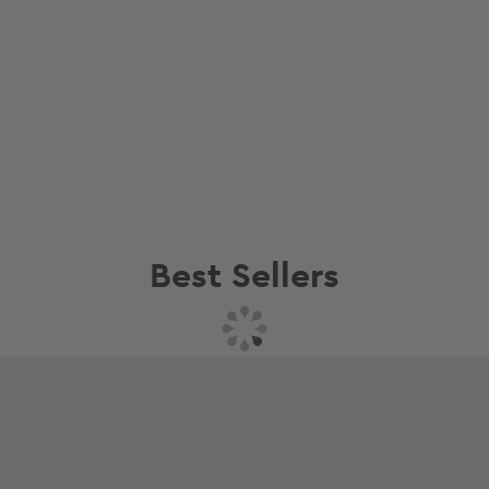
Best Sellers
Συνδυάστε με
Δείτε επίσης