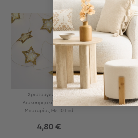
Τσάντες
-
Νεσεσέρ
Τσάντες
Θαλάσσης
Νεσεσέρ
Παραλίας
Σαγιονάρες
Σαγιονάρες
Προβολή
Όλων
Ανδρικές
Γυναικείες
Χριστουγεννιάτικη
Παιδικές
Διακοσμητική Γιρλάντα
Μπαταρίας Με 10 Led
Εξοπλισμός
&
Είδη
4,80 €
Παραλίας