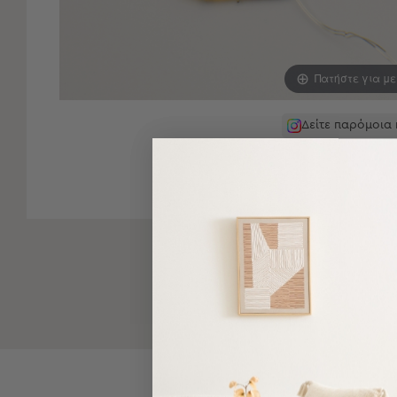
-
Παρεό
Πετσέτες
Πατήστε για μ
-
Παρεό
Προβολή
Δείτε παρόμοια
Όλων
Πετσέτες
Ενηλίκων
Παρεό
Καφτάνια
–
Πόντσο
Παιδικές
Πετσέτες
Τσάντες
-
Νεσεσέρ