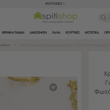
ΕΚΠΤΩΣΕΙΣ >
ΒΡΕΦΙΚΑ-ΠΑΙΔΙΚΑ
ΔΙΑΚΟΣΜΗΣΗ
ΧΑΛΙΑ
ΚΟΥΡΤΙΝΕΣ
ΦΩΤΙΣΤΙΚΑ
ΟΡΓ
μπάκια
>
Χριστουγεννιάτικη Διακοσμητική Γιρλάντα Μπαταρίας 
Χρ
Γ
αγαπημένα
Φωτά
μου