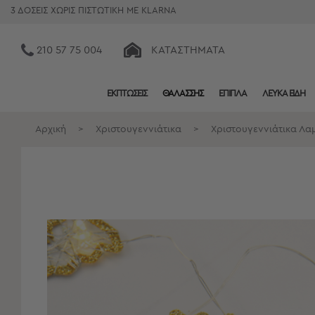
3 ΔΟΣΕΙΣ ΧΩΡΙΣ ΠΙΣΤΩΤΙΚΗ ΜΕ KLARNA
210 57 75 004
ΚΑΤΑΣΤΉΜΑΤΑ
ΕΚΠΤΩΣΕΙΣ
ΘΑΛΑΣΣΗΣ
ΕΠΙΠΛΑ
ΛΕΥΚΑ ΕΙΔΗ
Κατηγορίες
Προβολή
Αρχική
>
Χριστουγεννιάτικα
>
Χριστουγεννιάτικα Λα
Όλων
Σεντόνια
Κουβερλί
Ριχτάρια
Πετσέτες
Κουρτίνες
Χαλιά
Φωτιστικά
Έπιπλα
Διακοσμητικά
Είδη
Κουζίνας