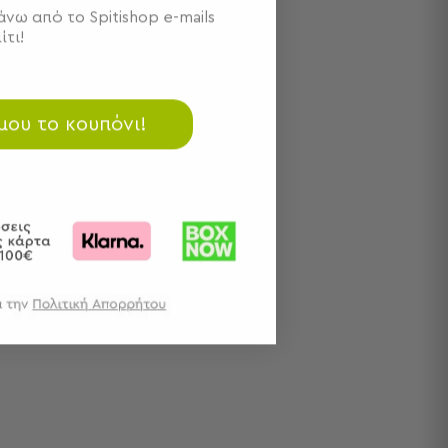
νω από το Spitishop e-mails
ίτι!
 μου το κουπόνι!