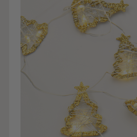
Είδη
Μπάνιου
Οργάνωση
Σπιτιού
Βρεφικά
Παιδικά
Ένδυση
Δωμάτια
Κρεβατοκάμαρα
Σαλόνι
Μπάνιο
Κουζίνα
Βρεφικό
Δωμάτιο
Παιδικό
Δωμάτιο
Εποχιακά
Πετσέτες