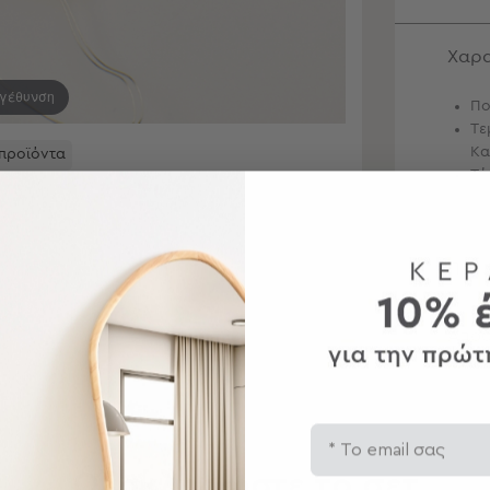
Χαρα
εγέθυνση
Πο
Τε
Κα
 προϊόντα
Τύ
Περ
Αποσ
Email
Ολοκληρώστε το σετ