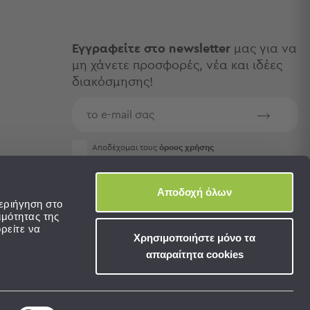
Εγγραφείτε στο newsletter
μας για να
μη χάνετε προσφορές, νέα και ιδέες
διακόσμησης!
Aποδέχομαι τους
όρους χρήσης
Αποδοχή όλων
εριήγηση στο
ιμότητας της
ρείτε να
Χρησιμοποιήστε μόνο τα
απαραίτητα cookies