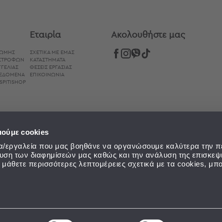
Εταιρία
Aκολουθήστε μας
ΡΩΜΉΣ
ΣΧΕΤΙΚΑ ΜΕ ΕΜΑΣ
ΙΣΤΡΟΦΏΝ
ΚΑΤΑΣΤΗΜΑΤΑ
ΓΕΛΊΑΣ
ΘΕΣΕΙΣ ΕΡΓΑΣΙΑΣ
ΔΕΔΟΜΈΝΑ
ΕΠΙΚΟΙΝΩΝΙΑ
SPITISHOP
ιούμε cookies
εία/εργαλεία που μας βοηθάνε να οργανώσουμε καλύτερα την π
ευση των διαφημίσεών μας καθώς και την ανάλυση της επισκεψ
α μάθετε περισσότερες λεπτομέρειες σχετικά με τα cookies, μπο