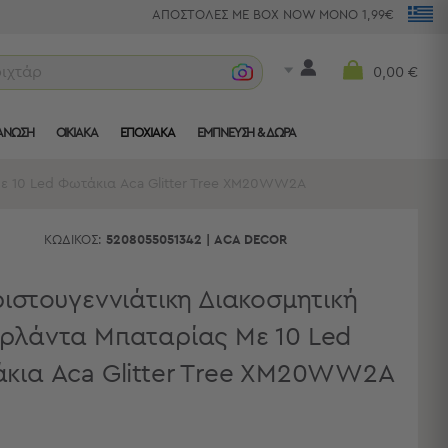
ΑΠΟΣΤΟΛΕΣ ΜΕ BOX NOW ΜΟΝΟ 1,99€
ριχτάρια
0,00 €
ΑΝΩΣΗ
ΟΙΚΙΑΚΑ
ΕΠΟΧΙΑΚΑ
ΈΜΠΝΕΥΣΗ & ΔΏΡΑ
Με 10 Led Φωτάκια Aca Glitter Tree XM20WW2A
ΚΩΔΙΚΌΣ:
5208055051342
|
ACA DECOR
ιστουγεννιάτικη Διακοσμητική
ιρλάντα Μπαταρίας Με 10 Led
κια Aca Glitter Tree XM20WW2A