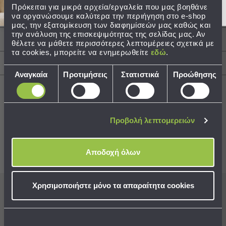
160εκ.
Πρόκειται για μικρά αρχεία/εργαλεία που μας βοηθάνε
Τσάντες
να οργανώσουμε καλύτερα την περιήγηση στο e-shop
Τύπος Ντουί: Ενσωματωμένο LED
μας, την εξατομίκευση των διαφημίσεών μας καθώς και
-
την ανάλυση της επισκεψιμότητας της σελίδας μας. Αν
Νεσεσέρ
Περιγραφή
θέλετε να μάθετε περισσότερες λεπτομέρειες σχετικά με
Τσάντες
τα cookies, μπορείτε να ενημερωθείτε
εδώ
.
Θαλάσσης
Αποστολές & Αλλαγές
Νεσεσέρ
Επιλογή
Αναγκαία
Προτιμήσεις
Στατιστικά
Προώθησης
Παραλίας
συγκατάθεσης
Σαγιονάρες
Σαγιονάρες
Προβολή λεπτομερειών
Best Sellers
Προβολή
Όλων
Ανδρικές
Αποδοχή όλων
Συνδυάστε με
Δείτε επίσης
Γυναικείες
Παιδικές
Χρησιμοποιήστε μόνο τα απαραίτητα cookies
Εξοπλισμός
Εγγραφείτε στο newsletter
μας για να μη
&
χάνετε προσφορές, νέα και ιδέες διακόσμησης!
Είδη