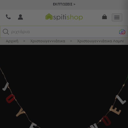
ΕΚΠΤΩΣΕΙΣ >
ριχτάρια
Αρχική
>
Χριστουγεννιάτικα
>
Χριστουγεννιάτικα Λαμπάκ
Κατηγορίες
Προβολή
Όλων
Σεντόνια
Κουβερλί
Ριχτάρια
Πετσέτες
Κουρτίνες
Χαλιά
Φωτιστικά
Έπιπλα
Διακοσμητικά
Είδη