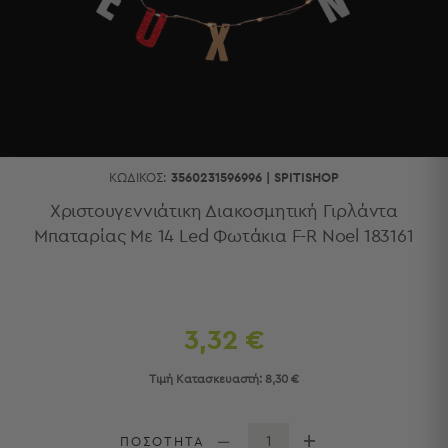
Κουζίνας
Είδη
Μπάνιου
Οργάνωση
Σπιτιού
Βρεφικά
Παιδικά
Ένδυση
ΚΩΔΙΚΌΣ:
3560231596996
|
SPITISHOP
Δωμάτια
Χριστουγεννιάτικη Διακοσμητική Γιρλάντα
Μπαταρίας Με 14 Led Φωτάκια F-R Noel 183161
Κρεβατοκάμαρα
Σαλόνι
Μπάνιο
Κουζίνα
Βρεφικό
3,32 €
Δωμάτιο
Παιδικό
Τιμή Κατασκευαστή:
8,30 €
Δωμάτιο
Εποχιακά
ΠΟΣΟΤΗΤΑ