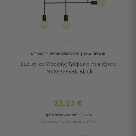
Κουζίνας
Είδη
Μπάνιου
Οργάνωση
Σπιτιού
Βρεφικά
Παιδικά
Ένδυση
ΚΩΔΙΚΌΣ:
5208055059270
|
ACA DECOR
Δωμάτια
Φωτιστικό Οροφής Τρίφωτο Aca Kyoto
TNK853P64BK Black
Κρεβατοκάμαρα
Σαλόνι
Μπάνιο
Κουζίνα
Βρεφικό
23,23 €
Δωμάτιο
Παιδικό
Τιμή Κατασκευαστή:
50,49 €
Δωμάτιο
Χαμηλότερη τιμή 30 ημερών:
27,11 €
Εποχιακά