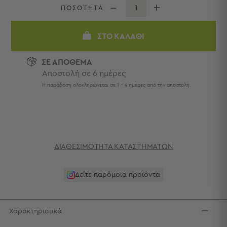
Πετσέτες
ΠΟΣΟΤΗΤΑ
-
Παρεό
ΣΤΟ ΚΑΛΆΘΙ
Πετσέτες
-
ΣΕ ΑΠΟΘΕΜΑ
Παρεό
Αποστολή σε 6 ημέρες
Προβολή
Η παράδοση ολοκληρώνεται σε 1 - 4 ημέρες από την αποστολή.
Όλων
Πετσέτες
Ενηλίκων
Παρεό
Καφτάνια
–
ΔΙΑΘΕΣΙΜΌΤΗΤΑ ΚΑΤΑΣΤΗΜΆΤΩΝ
Πόντσο
Παιδικές
Δείτε παρόμοια προϊόντα
Πετσέτες
Τσάντες
-
Χαρακτηριστικά
Νεσεσέρ