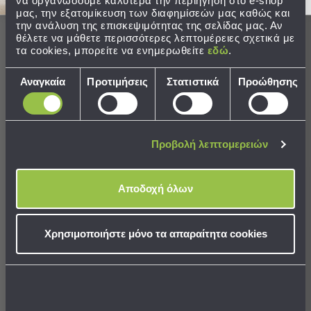
να οργανώσουμε καλύτερα την περιήγηση στο e-shop
Παραλίας
μας, την εξατομίκευση των διαφημίσεών μας καθώς και
Ολοκληρώστε το σετ
την ανάλυση της επισκεψιμότητας της σελίδας μας. Αν
Εξοπλισμός
θέλετε να μάθετε περισσότερες λεπτομέρειες σχετικά με
&
τα cookies, μπορείτε να ενημερωθείτε
εδώ
.
Είδη
Παραλίας
Επιλογή
Αναγκαία
Προτιμήσεις
Στατιστικά
Προώθησης
Προβολή
συγκατάθεσης
Όλων
Ομπρέλες
Θαλάσσης
Προβολή λεπτομερειών
Σκίαστρα
Παραλίας
Ψάθες
Αποδοχή όλων
Καρεκλάκια
Φωτιστικό Οροφής Δίφωτο
Παραλίας
Aca Kyoto TNK852P38GD Gold
Χρησιμοποιήστε μόνο τα απαραίτητα cookies
Είδη
25,40 €
Camping
Είδη
Camping
ΣΕ ΑΠΟΘΕΜΑ
Σκηνές
Αποστολή σε 6 ημέρες