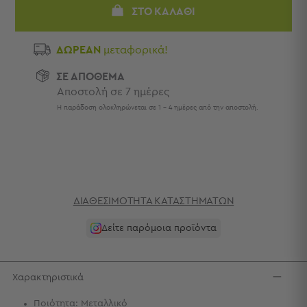
Πετσέτες
ΣΤΟ ΚΑΛΆΘΙ
-
Παρεό
ΔΩΡΕΑΝ
μεταφορικά!
Πετσέτες
ΣΕ ΑΠΟΘΕΜΑ
-
Αποστολή σε 7 ημέρες
Παρεό
Προβολή
Η παράδοση ολοκληρώνεται σε 1 - 4 ημέρες από την αποστολή.
Όλων
Πετσέτες
Ενηλίκων
Παρεό
Καφτάνια
–
ΔΙΑΘΕΣΙΜΌΤΗΤΑ ΚΑΤΑΣΤΗΜΆΤΩΝ
Πόντσο
Παιδικές
Δείτε παρόμοια προϊόντα
Πετσέτες
Τσάντες
Χαρακτηριστικά
-
Νεσεσέρ
Ποιότητα: Μεταλλικό