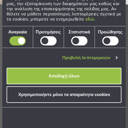
Παραλίας
Ολοκληρώστε το σετ
μας, την εξατομίκευση των διαφημίσεών μας καθώς και
την ανάλυση της επισκεψιμότητας της σελίδας μας. Αν
Εξοπλισμός
θέλετε να μάθετε περισσότερες λεπτομέρειες σχετικά με
&
τα cookies, μπορείτε να ενημερωθείτε
εδώ
.
Είδη
Επιλογή
Παραλίας
Αναγκαία
Προτιμήσεις
Στατιστικά
Προώθησης
συγκατάθεσης
Προβολή
Όλων
Ομπρέλες
Θαλάσσης
Προβολή λεπτομερειών
Σκίαστρα
Παραλίας
Ψάθες
Αποδοχή όλων
Φωτιστικό Οροφής Δίφωτο
Καρεκλάκια
Aca Polygon HL42592P25BG
Παραλίας
Χρησιμοποιήστε μόνο τα απαραίτητα cookies
65,23 €
Είδη
Camping
Είδη
ΣΕ ΑΠΟΘΕΜΑ
Camping
Αποστολή σε 7 ημέρες
Σκηνές