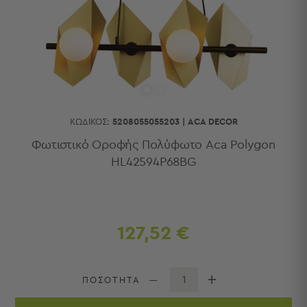
Κουζίνας
Είδη
Μπάνιου
Οργάνωση
Σπιτιού
Βρεφικά
Παιδικά
Ένδυση
ΚΩΔΙΚΌΣ:
5208055055203
|
ACA DECOR
Δωμάτια
Φωτιστικό Οροφής Πολύφωτο Aca Polygon
HL42594P68BG
Κρεβατοκάμαρα
Σαλόνι
Μπάνιο
Κουζίνα
Βρεφικό
127,52 €
Δωμάτιο
Παιδικό
Δωμάτιο
ΠΟΣΟΤΗΤΑ
Εποχιακά