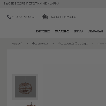
3 ΔΟΣΕΙΣ ΧΩΡΙΣ ΠΙΣΤΩΤΙΚΗ ΜΕ KLARNA
210 57 75 004
ΚΑΤΑΣΤΉΜΑΤΑ
ΕΚΠΤΩΣΕΙΣ
ΘΑΛΑΣΣΗΣ
ΕΠΙΠΛΑ
ΛΕΥΚΑ ΕΙΔΗ
Κατηγορίες
Προβολή
Αρχική
>
Φωτιστικά
>
Φωτιστικά Οροφής
>
Φωτι
Όλων
Σεντόνια
Κουβερλί
Ριχτάρια
Πετσέτες
Κουρτίνες
Χαλιά
Φωτιστικά
Έπιπλα
Διακοσμητικά
Είδη
Κουζίνας