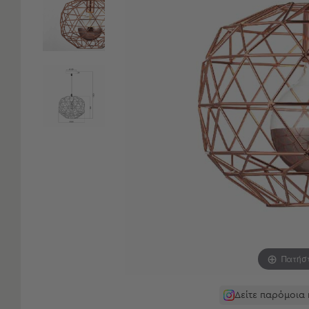
Είδη
Μπάνιου
Οργάνωση
Σπιτιού
Βρεφικά
Παιδικά
Ένδυση
Δωμάτια
Κρεβατοκάμαρα
Σαλόνι
Μπάνιο
Κουζίνα
Βρεφικό
Δωμάτιο
Παιδικό
Δωμάτιο
Πατήσ
Εποχιακά
Δείτε παρόμοια
Πετσέτες