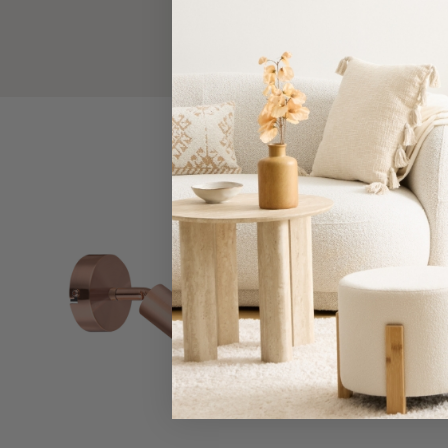
Τσάντες
-
Νεσεσέρ
Τσάντες
Θαλάσσης
Νεσεσέρ
Παραλίας
Σαγιονάρες
Σαγιονάρες
Προβολή
Όλων
Ανδρικές
Γυναικείες
Παιδικές
Εξοπλισμός
&
Είδη
Παραλίας