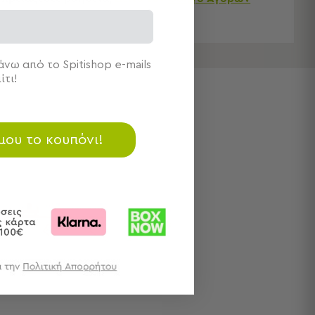
νω από το Spitishop e-mails
ίτι!
 μου το κουπόνι!