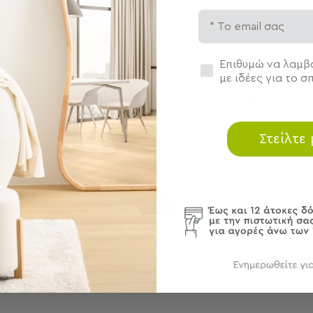
Email
Συγκατάθεση
Επιθυμώ να λαμβά
με ιδέες για το σπ
Ολοκληρώστε το σετ
Στείλτε