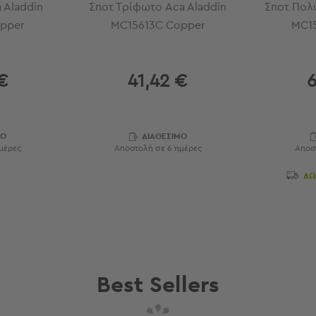
 Aladdin
Σποτ Τρίφωτο Aca Aladdin
Σποτ Πολ
pper
MC15613C Copper
MC1
€
41,42 €
6
ΜΟ
ΔΙΑΘΕΣΙΜΟ
μέρες
Αποστολή σε 6 ημέρες
Αποσ
ΔΩ
Best Sellers