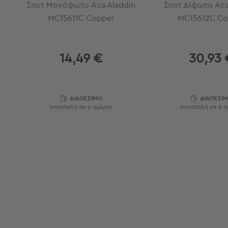
Σποτ Μονόφωτο Aca Aladdin
Σποτ Δίφωτο Aca
Εξοπλισμός
MC15611C Copper
MC15612C Co
&
Είδη
Παραλίας
Προβολή
14,49 €
30,93 
Όλων
Ομπρέλες
Θαλάσσης
Σκίαστρα
ΔΙΑΘΕΣΙΜΟ
ΔΙΑΘΕΣΙ
Αποστολή σε 6 ημέρες
Αποστολή σε 6 η
Παραλίας
Ψάθες
Καρεκλάκια
Παραλίας
Είδη
Camping
Είδη
Camping
Σκηνές
Sleeping