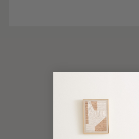
-
Παρεό
Πετσέτες
-
Παρεό
Προβολή
Όλων
Πετσέτες
Ενηλίκων
Παρεό
Καφτάνια
–
Πόντσο
Παιδικές
Πετσέτες
Τσάντες
-
Νεσεσέρ