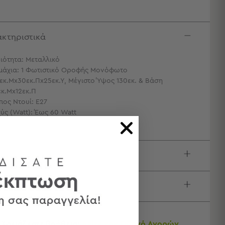
κτηριστικά
ιότητα: Μεταλλικό
μάχια: 1 Φωτιστικό Οροφής Μονόφωτο
εκ.Μx30εκ.Πx25εκ.Υ, Μέγιστο Ύψος 130εκ. & Βάση
εκ.Μx12εκ.Π
πος Ντουί: E27
χύς (Watt): Έως 60 Watt
ιγραφή
τολές & Αλλαγές
Χρειάζεστε βοήθεια;
Δείτε τον
Οδηγό Αγορών