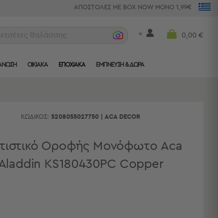
ΑΠΟΣΤΟΛΕΣ ΜΕ BOX NOW ΜΟΝΟ 1,99€
πετσέτες θαλάσσης
0,00 €
ΑΝΩΣΗ
ΟΙΚΙΑΚΑ
ΕΠΟΧΙΑΚΑ
ΈΜΠΝΕΥΣΗ & ΔΏΡΑ
ΚΩΔΙΚΌΣ:
5208055027750
|
ACA DECOR
ιστικό Οροφής Μονόφωτο Aca
Aladdin KS180430PC Copper