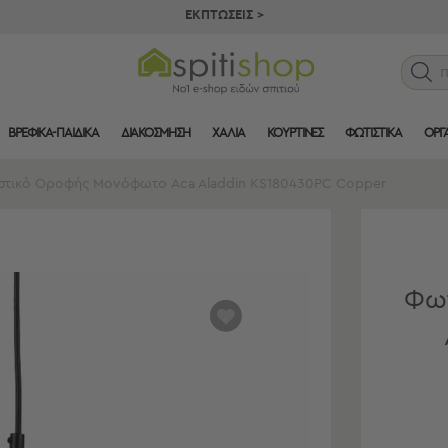
ΕΚΠΤΩΣΕΙΣ >
ΒΡΕΦΙΚΑ-ΠΑΙΔΙΚΑ
ΔΙΑΚΟΣΜΗΣΗ
ΧΑΛΙΑ
ΚΟΥΡΤΙΝΕΣ
ΦΩΤΙΣΤΙΚΑ
ΟΡΓ
στικό Οροφής Μονόφωτο Aca Aladdin KS180430PC Copper
Φωτ
αγαπημένα
μου