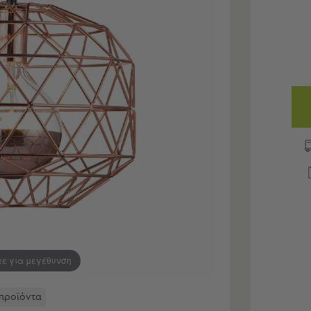
τε για μεγέθυνση
 προϊόντα