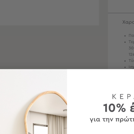
Χαρα
Πο
Τε
30
12
Τύ
Ισ
Περ
Αποσ