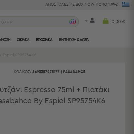
ΑΠΟΣΤΟΛΕΣ ΜΕ BOX NOW ΜΟΝΟ 1,99€
ριχτάρια
0,00 €
ΑΝΩΣΗ
ΟΙΚΙΑΚΑ
ΕΠΟΧΙΑΚΑ
ΈΜΠΝΕΥΣΗ & ΔΏΡΑ
y Espiel SP95754K6
ΚΩΔΙΚΌΣ:
8693357273177
|
PASABAHCE
υτζάνι Espresso 75ml + Πιατάκι
asabahce By Espiel SP95754K6