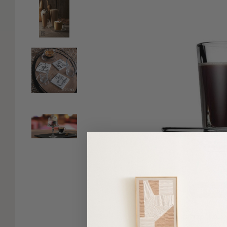
Είδη
Μπάνιου
Οργάνωση
Σπιτιού
Βρεφικά
Παιδικά
Ένδυση
Δωμάτια
Κρεβατοκάμαρα
Σαλόνι
Μπάνιο
Κουζίνα
Βρεφικό
Δωμάτιο
Παιδικό
Δωμάτιο
Πατήσ
Εποχιακά
Δείτε παρόμοια
Πετσέτες