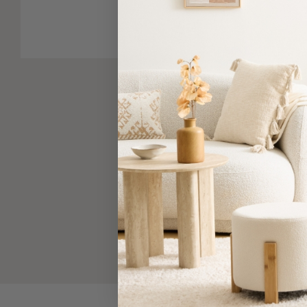
-
Παρεό
Πετσέτες
-
Παρεό
Προβολή
Όλων
Πετσέτες
Ενηλίκων
Παρεό
Καφτάνια
–
Πόντσο
Παιδικές
Πετσέτες
Τσάντες
-
Νεσεσέρ