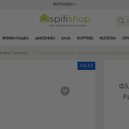
ΕΚΠΤΩΣΕΙΣ >
ΒΡΕΦΙΚΑ-ΠΑΙΔΙΚΑ
ΔΙΑΚΟΣΜΗΣΗ
ΧΑΛΙΑ
ΚΟΥΡΤΙΝΕΣ
ΦΩΤΙΣΤΙΚΑ
ΟΡΓ
 Καφέ/Τσαγιού
>
Φλυτζάνι Espresso 75ml + Πιατάκι Pasabahce B
SALES
Φλ
αγαπημένα
P
μου