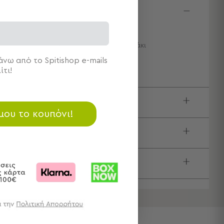
κτηριστικά
ιότητα: Γυάλινο
μάχια: 1 Φλυτζάνι Εσπρέσσο 75ml Με Πιατάκι
0εκ.x7εκ.Y
νω από το Spitishop e-mails
ίτι!
ιγραφή
 μου το κουπόνι!
τίδα / Οδηγίες Πλύσης
τολές & Αλλαγές