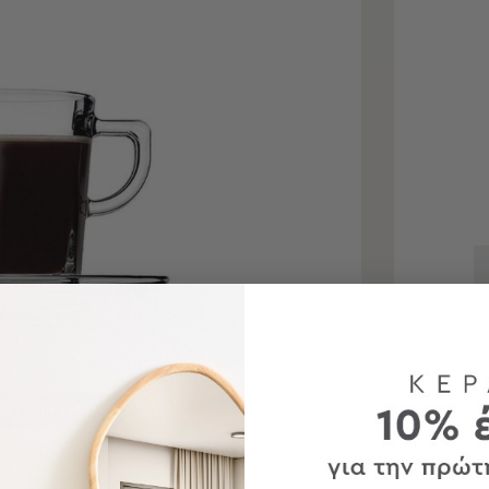
τε για μεγέθυνση
 προϊόντα