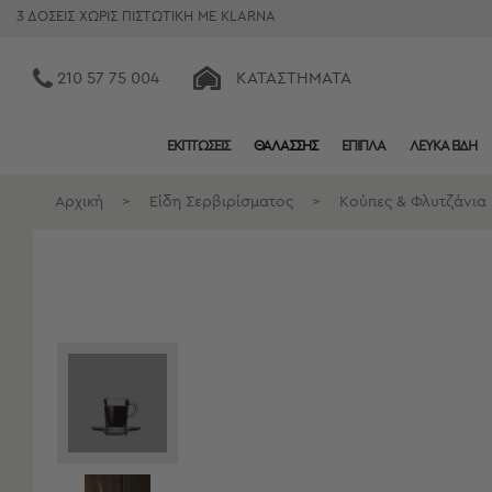
3 ΔΟΣΕΙΣ ΧΩΡΙΣ ΠΙΣΤΩΤΙΚΗ ΜΕ KLARNA
210 57 75 004
ΚΑΤΑΣΤΉΜΑΤΑ
ΕΚΠΤΩΣΕΙΣ
ΘΑΛΑΣΣΗΣ
ΕΠΙΠΛΑ
ΛΕΥΚΑ ΕΙΔΗ
Κατηγορίες
Προβολή
Αρχική
>
Είδη Σερβιρίσματος
>
Κούπες & Φλυτζάνια
Όλων
Σεντόνια
Κουβερλί
Ριχτάρια
Πετσέτες
Κουρτίνες
Χαλιά
Φωτιστικά
Έπιπλα
Διακοσμητικά
Είδη
Κουζίνας