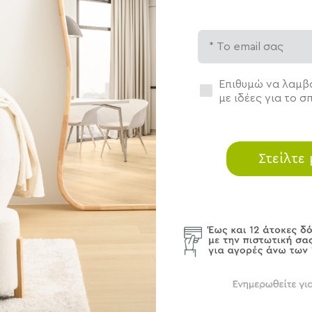
Χαρα
Email
Πο
Τε
Φ1
Συγκατάθεση
Επιθυμώ να λαμβά
με ιδέες για το σπ
Περ
Στείλτε
Φρον
Αποσ