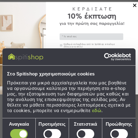
Περιγραφή
Τσάντες
-
Νεσεσέρ
Φροντίδα / Οδηγίες Πλύσης
Τσάντες
Θαλάσσης
Email
Αποστολές & Αλλαγές
Νεσεσέρ
Συγκατάθεση
Επιθυμώ να λαμβάνω από το Spitishop e-mails με
ιδέες για το σπίτι!
Παραλίας
Στείλτε μου το κουπόνι!
Σαγιονάρες
Σαγιονάρες
Στο Spitishop χρησιμοποιούμε cookies
Ολοκληρώστε το σετ
Προβολή
Πρόκειται για μικρά αρχεία/εργαλεία που μας βοηθάνε
Όλων
να οργανώσουμε καλύτερα την περιήγηση στο e-shop
SALES
Ανδρικές
μας, την εξατομίκευση των διαφημίσεών μας καθώς και
την ανάλυση της επισκεψιμότητας της σελίδας μας. Αν
Γυναικείες
θέλετε να μάθετε περισσότερες λεπτομέρειες σχετικά με
Παιδικές
τα cookies, μπορείτε να ενημερωθείτε
εδώ
.
Εξοπλισμός
Επιλογή
Αναγκαία
Προτιμήσεις
Στατιστικά
Προώθησης
&
συγκατάθεσης
Είδη