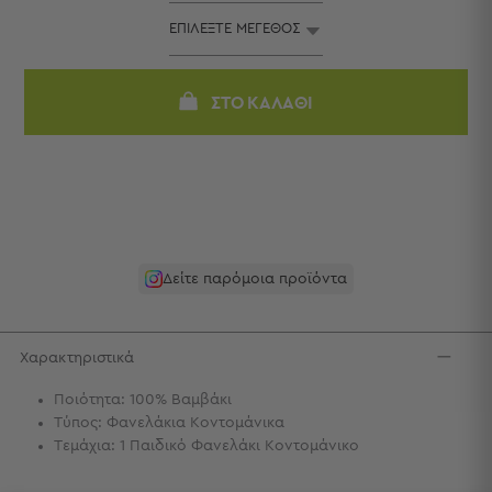
Πετσέτες
-
Παρεό
Πετσέτες
ΣΤΟ ΚΑΛΆΘΙ
-
Παρεό
Προβολή
Όλων
Πετσέτες
Ενηλίκων
Παρεό
Δείτε παρόμοια προϊόντα
Καφτάνια
–
Πόντσο
Χαρακτηριστικά
Παιδικές
Πετσέτες
Ποιότητα: 100% Βαμβάκι
Τύπος: Φανελάκια Κοντομάνικα
Τσάντες
Τεμάχια: 1 Παιδικό Φανελάκι Κοντομάνικο
-
Νεσεσέρ