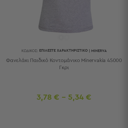
Κουζίνας
Είδη
Μπάνιου
Οργάνωση
Σπιτιού
Βρεφικά
Παιδικά
Ένδυση
ΕΠΙΛΈΞΤΕ ΧΑΡΑΚΤΗΡΙΣΤΙΚΌ
ΚΩΔΙΚΌΣ:
|
MINERVA
Δωμάτια
Φανελάκι Παιδικό Κοντομάνικο Minervakia 45000
Γκρι
Κρεβατοκάμαρα
Σαλόνι
Μπάνιο
Κουζίνα
Βρεφικό
3,78 € - 5,34 €
Δωμάτιο
Παιδικό
Δωμάτιο
Εποχιακά