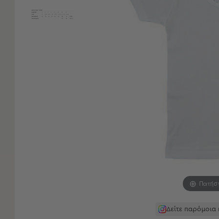
Είδη
Μπάνιου
Οργάνωση
Σπιτιού
Βρεφικά
Παιδικά
Ένδυση
Δωμάτια
Κρεβατοκάμαρα
Σαλόνι
Μπάνιο
Κουζίνα
Βρεφικό
Δωμάτιο
Παιδικό
Δωμάτιο
Πατήσ
Εποχιακά
Δείτε παρόμοια
Πετσέτες