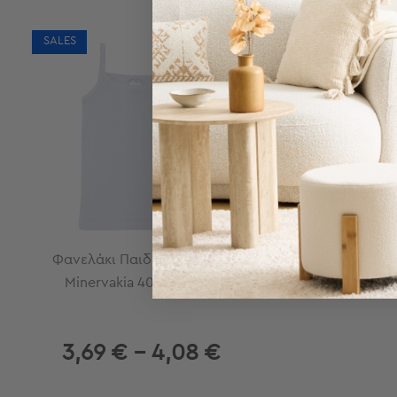
Τσάντες
-
Νεσεσέρ
SALES
Τσάντες
Θαλάσσης
Νεσεσέρ
Παραλίας
Σαγιονάρες
Σαγιονάρες
Προβολή
Όλων
Ανδρικές
Φανελάκι Παιδικό Αμάνικο
Γυναικείες
Minervakia 40761 Λευκή
Παιδικές
Εξοπλισμός
&
3,69 € - 4,08 €
Είδη
Παραλίας