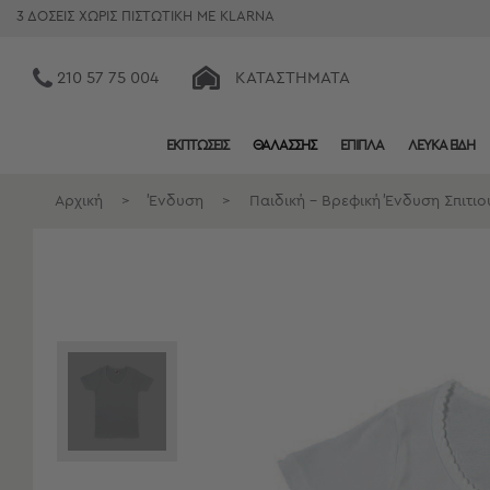
3 ΔΟΣΕΙΣ ΧΩΡΙΣ ΠΙΣΤΩΤΙΚΗ ΜΕ KLARNA
210 57 75 004
ΚΑΤΑΣΤΉΜΑΤΑ
ΕΚΠΤΩΣΕΙΣ
ΘΑΛΑΣΣΗΣ
ΕΠΙΠΛΑ
ΛΕΥΚΑ ΕΙΔΗ
Κατηγορίες
Προβολή
Αρχική
>
Ένδυση
>
Παιδική - Βρεφική Ένδυση Σπιτιο
Όλων
Σεντόνια
Κουβερλί
Ριχτάρια
Πετσέτες
Κουρτίνες
Χαλιά
Φωτιστικά
Έπιπλα
Διακοσμητικά
Είδη
Κουζίνας