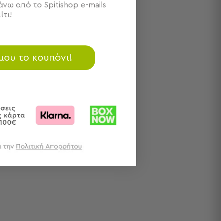
νω από το Spitishop e-mails
ίτι!
 μου το κουπόνι!