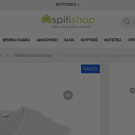
ΕΚΠΤΩΣΕΙΣ >
ΒΡΕΦΙΚΑ-ΠΑΙΔΙΚΑ
ΔΙΑΚΟΣΜΗΣΗ
ΧΑΛΙΑ
ΚΟΥΡΤΙΝΕΣ
ΦΩΤΙΣΤΙΚΑ
ΟΡΓ
ύ
>
Παιδικά Εσώρουχα
>
Φανελάκι Παιδικό Κοντομάνικο Min
SALES
Φ
αγαπημένα
μου