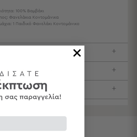
ιότητα: 100% Βαμβάκι
πος: Φανελάκια Κοντομάνικα
μάχια: 1 Παιδικό Φανελάκι Κοντομάνικο
ιγραφή
τίδα / Οδηγίες Πλύσης
τολές & Αλλαγές