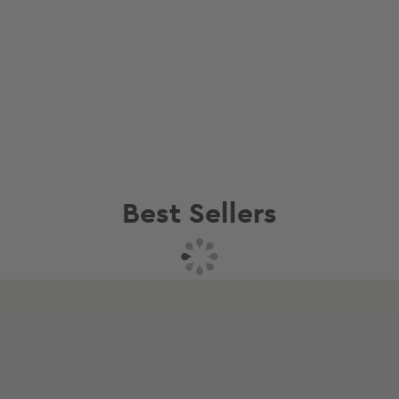
Best Sellers
Συνδυάστε με
Δείτε επίσης