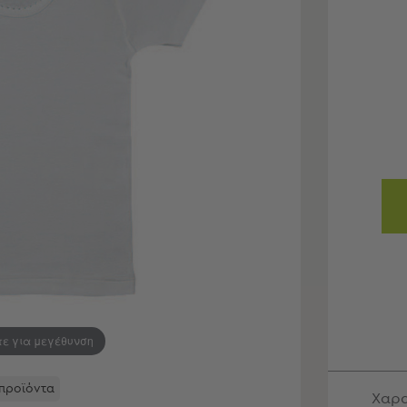
τε για μεγέθυνση
 προϊόντα
Χαρα