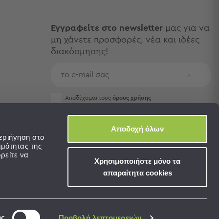
Εγγραφείτε στο newsletter
μας για να
μη χάνετε προσφορές, νέα και ιδέες
διακόσμησης!
Aποδέχομαι τους
όρους χρήσης
Αποδοχή όλων
εριήγηση στο
ιμότητας της
ρείτε να
Χρησιμοποιήστε μόνο τα
απαραίτητα cookies
ης
Προβολή λεπτομερειών