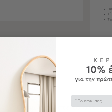
Πο
Τύ
Τε
Περ
Φρον
Αποσ
Email
Ολοκληρώστε το σετ