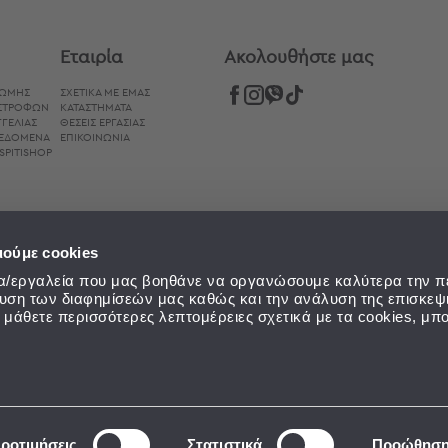
Εταιρία
Aκολουθήστε μας
ΡΩΜΉΣ
ΣΧΕΤΙΚΑ ΜΕ ΕΜΑΣ
ΙΣΤΡΟΦΏΝ
ΚΑΤΑΣΤΗΜΑΤΑ
ΓΕΛΊΑΣ
ΘΕΣΕΙΣ ΕΡΓΑΣΙΑΣ
ΔΕΔΟΜΈΝΑ
ΕΠΙΚΟΙΝΩΝΙΑ
SPITISHOP
ιούμε cookies
εία/εργαλεία που μας βοηθάνε να οργανώσουμε καλύτερα την π
ευση των διαφημίσεών μας καθώς και την ανάλυση της επισκεψ
α μάθετε περισσότερες λεπτομέρειες σχετικά με τα cookies, μπο
ροτιμήσεις
Στατιστικά
Προώθησ