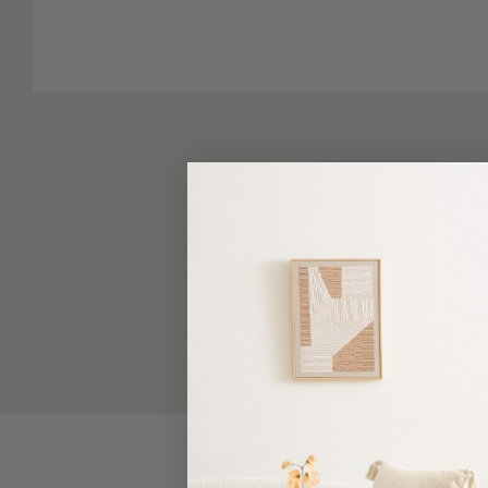
-
Παρεό
Πετσέτες
-
Παρεό
Προβολή
Όλων
Πετσέτες
Ενηλίκων
Παρεό
Καφτάνια
–
Πόντσο
Παιδικές
Πετσέτες
Τσάντες
-
Νεσεσέρ