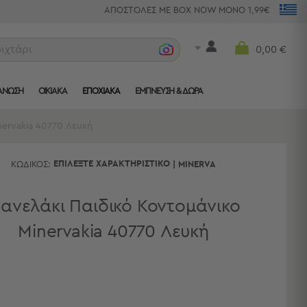
ΑΠΟΣΤΟΛΕΣ ΜΕ BOX NOW ΜΟΝΟ 1,99€
ριχτάρια
0,00 €
ΑΝΩΣΗ
ΟΙΚΙΑΚΑ
ΕΠΟΧΙΑΚΑ
ΈΜΠΝΕΥΣΗ & ΔΏΡΑ
ervakia 40770 Λευκή
ΕΠΙΛΈΞΤΕ ΧΑΡΑΚΤΗΡΙΣΤΙΚΌ
ΚΩΔΙΚΌΣ:
|
MINERVA
ανελάκι Παιδικό Κοντομάνικο
Minervakia 40770 Λευκή